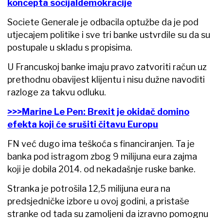
koncepta socijaldemokracije
Societe Generale je odbacila optužbe da je pod
utjecajem politike i sve tri banke ustvrdile su da su
postupale u skladu s propisima.
U Francuskoj banke imaju pravo zatvoriti račun uz
prethodnu obavijest klijentu i nisu dužne navoditi
razloge za takvu odluku.
>>>Marine Le Pen: Brexit je okidač domino
efekta koji će srušiti čitavu Europu
FN već dugo ima teškoća s financiranjen. Ta je
banka pod istragom zbog 9 milijuna eura zajma
koji je dobila 2014. od nekadašnje ruske banke.
Stranka je potrošila 12,5 milijuna eura na
predsjedničke izbore u ovoj godini, a pristaše
stranke od tada su zamoljeni da izravno pomognu