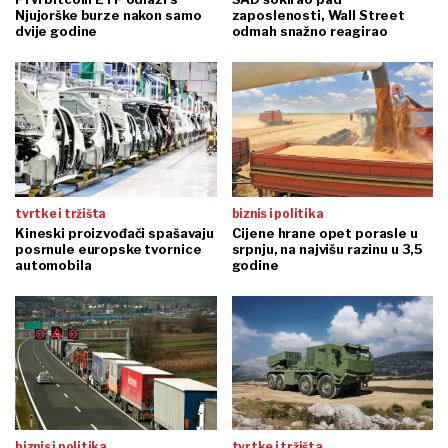
Njujorške burze nakon samo
zaposlenosti, Wall Street
dvije godine
odmah snažno reagirao
tvrtke i tržišta
biznis i politika
Kineski proizvođači spašavaju
Cijene hrane opet porasle u
posrnule europske tvornice
srpnju, na najvišu razinu u 3,5
automobila
godine
biznis i politika
tvrtke i tržišta