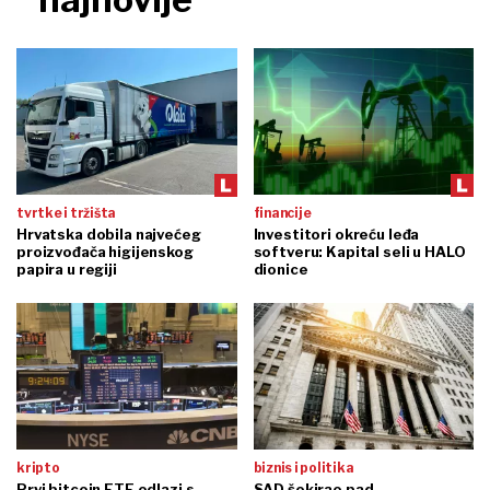
tvrtke i tržišta
financije
Hrvatska dobila najvećeg
Investitori okreću leđa
proizvođača higijenskog
softveru: Kapital seli u HALO
papira u regiji
dionice
kripto
biznis i politika
Prvi bitcoin ETF odlazi s
SAD šokirao pad