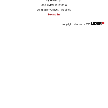
oglašavanje
opći uvjeti korištenja
politika privatnosti i kolačića
tocno.hr
copyright lider media 2025.