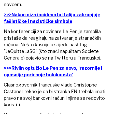
novcem.
>>>Nakon niza incidenata Italija zabranjuje
fašističke i nacističke simbole
Na konferenciji za novinare Le Pen je zamolila
pristaše da reagiraju na zatvaranje stranačkih
računa. Nešto kasnije u srijedu hashtag
"JeQuitteLaSG" (što znači napuštam Societe
Generale) pojavio se na Twitteru u Francuskoj.
>>>Rivlin optužio Le Pen za novo, ‘razornije i
opasnije poricanje holokausta’
Glasnogovornik francuske vlade Christophe
Castaner rekao je da bi stranka FN trebala imati
pravo na svoj bankovni račun i njime se redovito
koristiti.