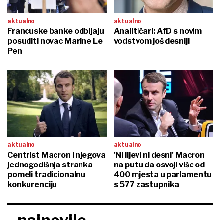
aktualno
aktualno
Francuske banke odbijaju
Analitičari: AfD s novim
posuditi novac Marine Le
vodstvom još desniji
Pen
aktualno
aktualno
Centrist Macron i njegova
'Ni lijevi ni desni' Macron
jednogodišnja stranka
na putu da osvoji više od
pomeli tradicionalnu
400 mjesta u parlamentu
konkurenciju
s 577 zastupnika
najnovije