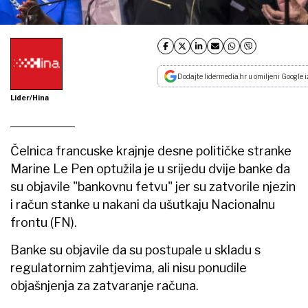
Dodajte lidermedia.hr u omiljeni Google i
Lider/Hina
Čelnica francuske krajnje desne političke stranke
Marine Le Pen optužila je u srijedu dvije banke da
su objavile "bankovnu fetvu" jer su zatvorile njezin
i račun stanke u nakani da ušutkaju Nacionalnu
frontu (FN).
Banke su objavile da su postupale u skladu s
regulatornim zahtjevima, ali nisu ponudile
objašnjenja za zatvaranje računa.