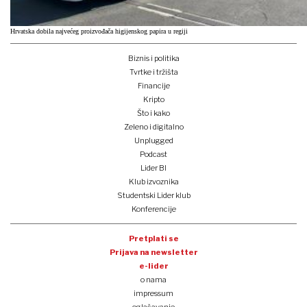
Hrvatska dobila najvećeg proizvođača higijenskog papira u regiji
Biznis i politika
Tvrtke i tržišta
Financije
Kripto
Što i kako
Zeleno i digitalno
Unplugged
Podcast
Lider BI
Klub izvoznika
Studentski Lider klub
Konferencije
Pretplati se
Prijava na newsletter
e-lider
o nama
impressum