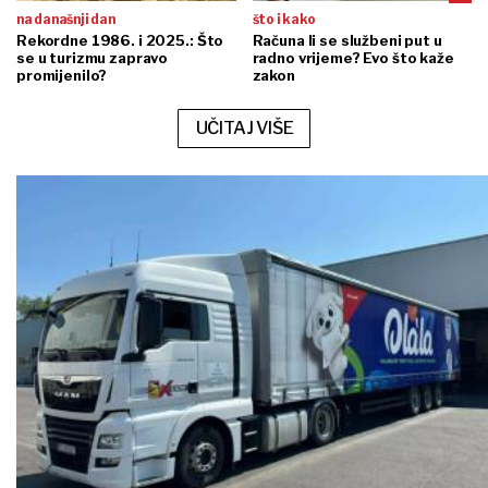
na današnji dan
što i kako
Rekordne 1986. i 2025.: Što
Računa li se službeni put u
se u turizmu zapravo
radno vrijeme? Evo što kaže
promijenilo?
zakon
UČITAJ VIŠE