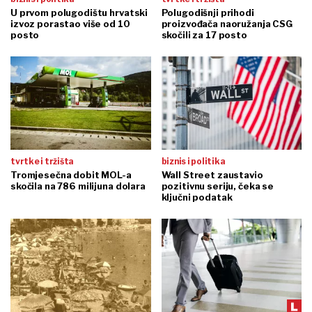
U prvom polugodištu hrvatski
Polugodišnji prihodi
izvoz porastao više od 10
proizvođača naoružanja CSG
posto
skočili za 17 posto
tvrtke i tržišta
biznis i politika
Tromjesečna dobit MOL-a
Wall Street zaustavio
skočila na 786 milijuna dolara
pozitivnu seriju, čeka se
ključni podatak