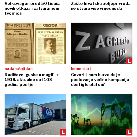
Volkswagen pred 50 tisuća
Zašto hrvatska poljoprivreda
novih otkaza i zatvaranjem
ne stvara više vrijednosti
tvornica
na današnji dan
komentari
Radićeve ‘guske u magli’ iz
Govori li nam burza da je
1918. aktualne su i 108
poslovanje većine kompanija
godina poslije
dostiglo plafon?