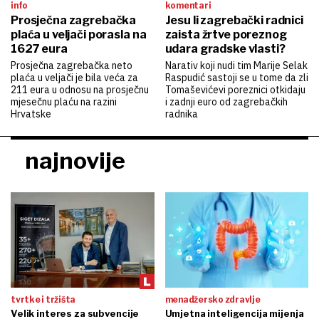
info
komentari
Prosječna zagrebačka
Jesu li zagrebački radnici
plaća u veljači porasla na
zaista žrtve poreznog
1627 eura
udara gradske vlasti?
Prosječna zagrebačka neto
Narativ koji nudi tim Marije Selak
plaća u veljači je bila veća za
Raspudić sastoji se u tome da zli
211 eura u odnosu na prosječnu
Tomaševićevi poreznici otkidaju
mjesečnu plaću na razini
i zadnji euro od zagrebačkih
Hrvatske
radnika
najnovije
tvrtke i tržišta
menadžersko zdravlje
Velik interes za subvencije
Umjetna inteligencija mijenja