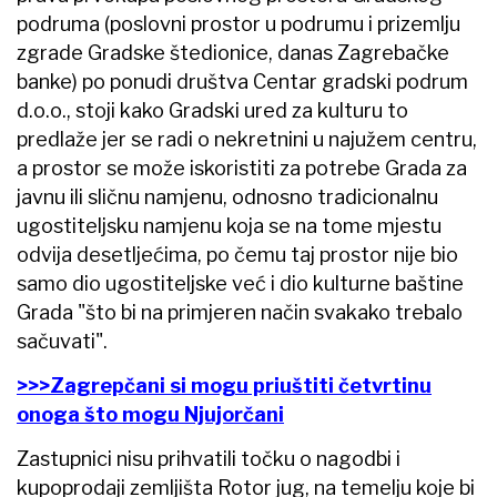
podruma (poslovni prostor u podrumu i prizemlju
zgrade Gradske štedionice, danas Zagrebačke
banke) po ponudi društva Centar gradski podrum
d.o.o., stoji kako Gradski ured za kulturu to
predlaže jer se radi o nekretnini u najužem centru,
a prostor se može iskoristiti za potrebe Grada za
javnu ili sličnu namjenu, odnosno tradicionalnu
ugostiteljsku namjenu koja se na tome mjestu
odvija desetljećima, po čemu taj prostor nije bio
samo dio ugostiteljske već i dio kulturne baštine
Grada "što bi na primjeren način svakako trebalo
sačuvati".
>>>Zagrepčani si mogu priuštiti četvrtinu
onoga što mogu Njujorčani
Zastupnici nisu prihvatili točku o nagodbi i
kupoprodaji zemljišta Rotor jug, na temelju koje bi