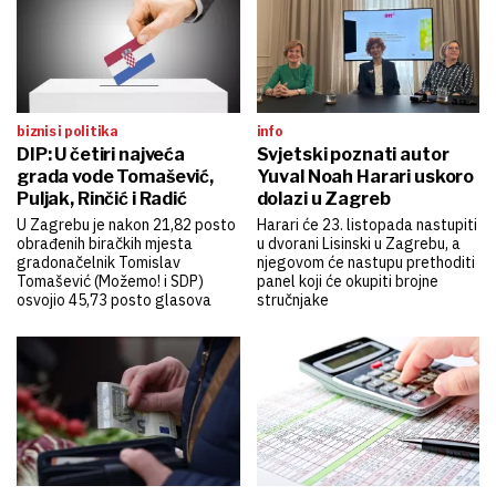
biznis i politika
info
DIP: U četiri najveća
Svjetski poznati autor
grada vode Tomašević,
Yuval Noah Harari uskoro
Puljak, Rinčić i Radić
dolazi u Zagreb
U Zagrebu je nakon 21,82 posto
Harari će 23. listopada nastupiti
obrađenih biračkih mjesta
u dvorani Lisinski u Zagrebu, a
gradonačelnik Tomislav
njegovom će nastupu prethoditi
Tomašević (Možemo! i SDP)
panel koji će okupiti brojne
osvojio 45,73 posto glasova
stručnjake