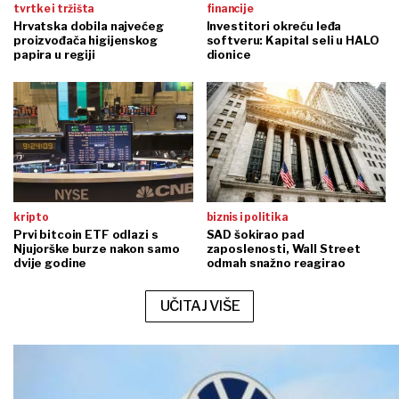
tvrtke i tržišta
financije
Hrvatska dobila najvećeg
Investitori okreću leđa
proizvođača higijenskog
softveru: Kapital seli u HALO
papira u regiji
dionice
kripto
biznis i politika
Prvi bitcoin ETF odlazi s
SAD šokirao pad
Njujorške burze nakon samo
zaposlenosti, Wall Street
dvije godine
odmah snažno reagirao
UČITAJ VIŠE