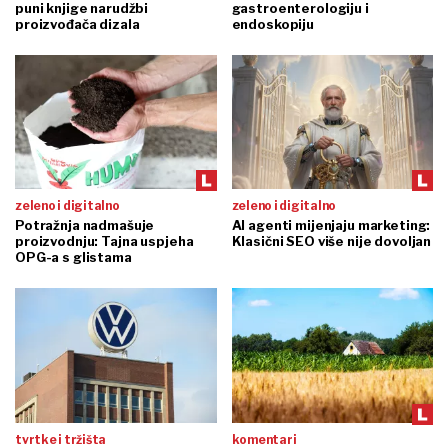
puni knjige narudžbi
gastroenterologiju i
proizvođača dizala
endoskopiju
zeleno i digitalno
zeleno i digitalno
Potražnja nadmašuje
AI agenti mijenjaju marketing:
proizvodnju: Tajna uspjeha
Klasični SEO više nije dovoljan
OPG-a s glistama
tvrtke i tržišta
komentari