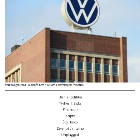
Volkswagen pred 50 tisuća novih otkaza i zatvaranjem tvornica
Biznis i politika
Tvrtke i tržišta
Financije
Kripto
Što i kako
Zeleno i digitalno
Unplugged