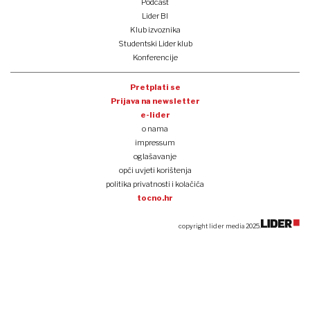
Podcast
Lider BI
Klub izvoznika
Studentski Lider klub
Konferencije
Pretplati se
Prijava na newsletter
e-lider
o nama
impressum
oglašavanje
opći uvjeti korištenja
politika privatnosti i kolačića
tocno.hr
copyright lider media 2025.