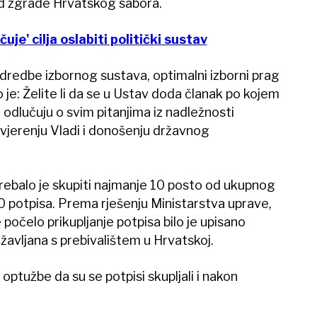
ed zgrade Hrvatskog sabora.
uje' cilja oslabiti politički sustav
dredbe izbornog sustava, optimalni izborni prag
lo je: Želite li da se u Ustav doda članak po kojem
 odlučuju o svim pitanjima iz nadležnosti
vjerenju Vladi i donošenju državnog
ebalo je skupiti najmanje 10 posto od ukupnog
 potpisa. Prema rješenju Ministarstva uprave,
 počelo prikupljanje potpisa bilo je upisano
žavljana s prebivalištem u Hrvatskoj.
optužbe da su se potpisi skupljali i nakon