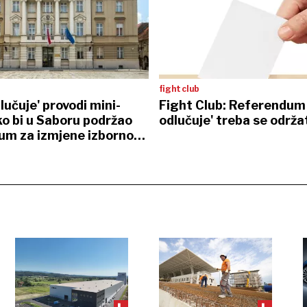
fight club
lučuje' provodi mini-
Fight Club: Referendum 
o bi u Saboru podržao
odlučuje' treba se održa
um za izmjene izbornog