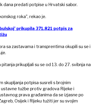
-ak dana predati potpise u Hrvatski sabor.
akonskog roka", rekao je.
anbulskoj’ prikupila 371.821 potpis za
tižu
a sa zastavama i transprentima okupili su se i
uje.
itanja prikupljali su se od 13. do 27. svibnja na
om skupljanja potpisa susreli s brojnim
 ustavne tužbe protiv gradova Rijeke i
ustavnog prava građanima da se izjasne po
greb, Osijek i Rijeku tužiti jer su svojim