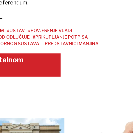
 referendum.
UM
#USTAV
#POVJERENJE VLADI
OD ODLUČUJE
#PRIKUPLJANJE POTPISA
BORNOG SUSTAVA
#PREDSTAVNICI MANJINA
gitalnom