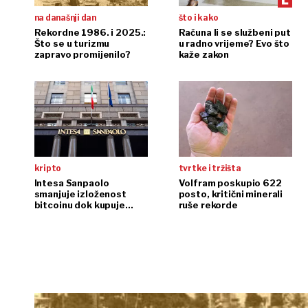
na današnji dan
što i kako
Rekordne 1986. i 2025.:
Računa li se službeni put
Što se u turizmu
u radno vrijeme? Evo što
zapravo promijenilo?
kaže zakon
kripto
tvrtke i tržišta
Intesa Sanpaolo
Volfram poskupio 622
smanjuje izloženost
posto, kritični minerali
bitcoinu dok kupuje
ruše rekorde
ethereum