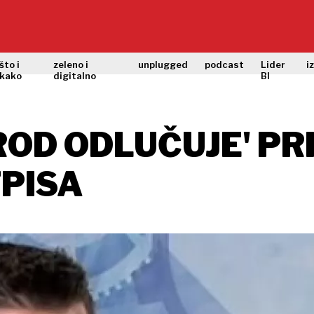
što i
zeleno i
unplugged
podcast
Lider
i
kako
digitalno
BI
AROD ODLUČUJE' PR
TPISA