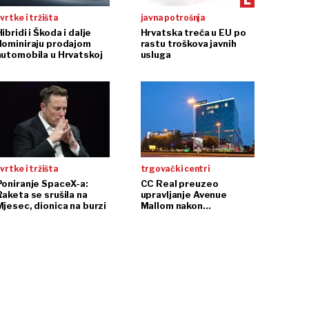
vrtke i tržišta
javna potrošnja
ibridi i Škoda i dalje
Hrvatska treća u EU po
dominiraju prodajom
rastu troškova javnih
automobila u Hrvatskoj
usluga
vrtke i tržišta
trgovački centri
Poniranje SpaceX-a:
CC Real preuzeo
Raketa se srušila na
upravljanje Avenue
Mjesec, dionica na burzi
Mallom nakon
InterCapitalove kupnje