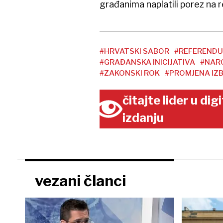
građanima naplatili porez na
#HRVATSKI SABOR
#REFEREND
#GRAĐANSKA INICIJATIVA
#NAR
#ZAKONSKI ROK
#PROMJENA IZ
čitajte lider u di
izdanju
vezani članci