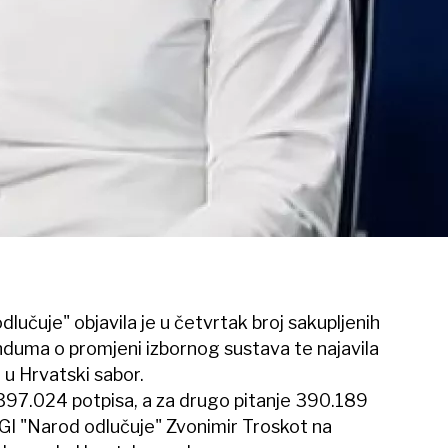
dlučuje" objavila je u četvrtak broj sakupljenih
nduma o promjeni izbornog sustava te najavila
 u Hrvatski sabor.
e 397.024 potpisa, a za drugo pitanje 390.189
 GI "Narod odlučuje" Zvonimir Troskot na