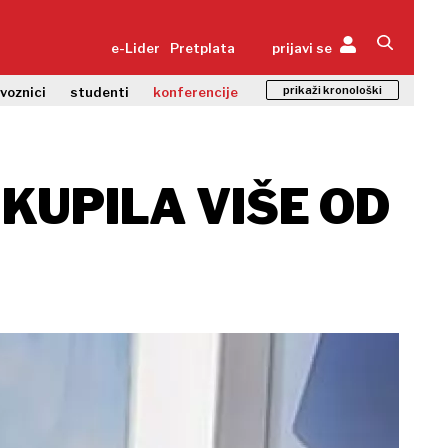
e-Lider
Pretplata
prijavi se
prikaži kronološki
zvoznici
studenti
konferencije
IKUPILA VIŠE OD