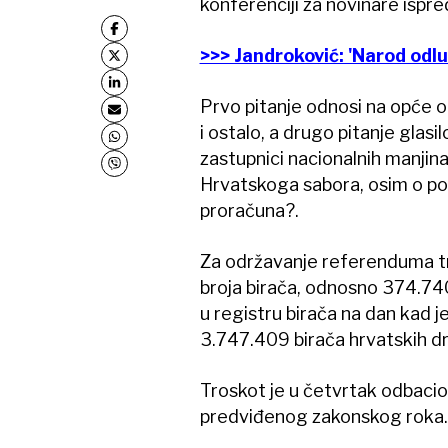
konferenciji za novinare ispr
>>> Jandroković: 'Narod odluč
Prvo pitanje odnosi na opće o
i ostalo, a drugo pitanje glasi
zastupnici nacionalnih manjina
Hrvatskoga sabora, osim o po
proračuna?.
Za održavanje referenduma tr
broja birača, odnosno 374.740
u registru birača na dan kad je
3.747.409 birača hrvatskih dr
Troskot je u četvrtak odbacio 
predviđenog zakonskog roka.