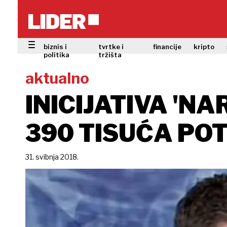
biznis i
tvrtke i
financije
kripto
politika
tržišta
aktualno
INICIJATIVA 'N
390 TISUĆA PO
31. svibnja 2018.