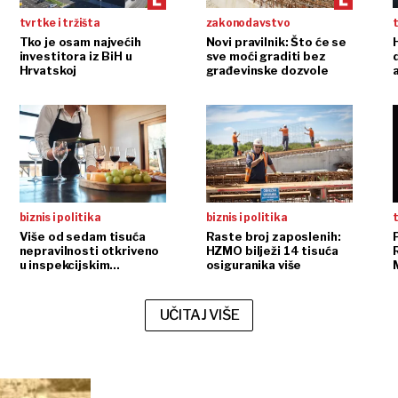
tvrtke i tržišta
zakonodavstvo
t
Tko je osam najvećih
Novi pravilnik: Što će se
H
investitora iz BiH u
sve moći graditi bez
Hrvatskoj
građevinske dozvole
biznis i politika
biznis i politika
t
Više od sedam tisuća
Raste broj zaposlenih:
nepravilnosti otkriveno
HZMO bilježi 14 tisuća
u inspekcijskim
osiguranika više
nadzorima
UČITAJ VIŠE