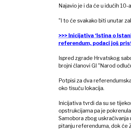
Najavio je i da će u idućih 10
"I to će svakako biti unutar z
>>> Inicijativa ‘Istina o Ist
referendum, podaci još pris
Ispred zgrade Hrvatskog sabor
brojni članovi GI "Narod odluč
Potpisi za dva referendumska p
oko tisuću lokacija.
Inicijativa tvrdi da su se tijek
opstrukcijama pa je pokrenula
Samobora zbog uskraćivanja 
pitanju referenduma, dok će Za