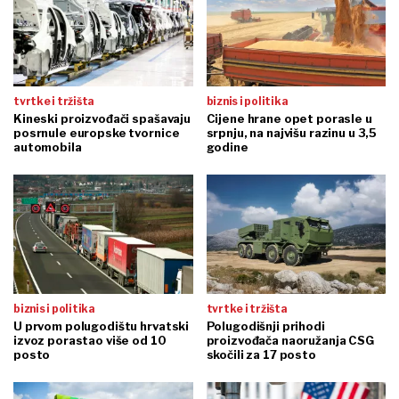
tvrtke i tržišta
biznis i politika
Kineski proizvođači spašavaju
Cijene hrane opet porasle u
posrnule europske tvornice
srpnju, na najvišu razinu u 3,5
automobila
godine
biznis i politika
tvrtke i tržišta
U prvom polugodištu hrvatski
Polugodišnji prihodi
izvoz porastao više od 10
proizvođača naoružanja CSG
posto
skočili za 17 posto