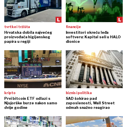
tvrtke i tržišta
financije
Hrvatska dobila najvećeg
Investitori okreću leđa
proizvođača higijenskog
softveru: Kapital seli u HALO
papira u regiji
dionice
kripto
biznis i politika
Prvi bitcoin ETF odlazi s
SAD šokirao pad
Njujorške burze nakon samo
zaposlenosti, Wall Street
dvije godine
odmah snažno reagirao