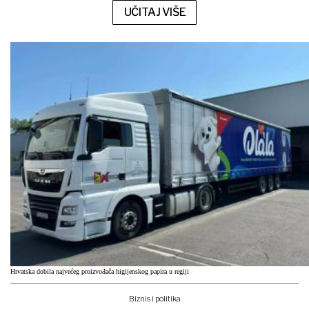
UČITAJ VIŠE
Hrvatska dobila najvećeg proizvođača higijenskog papira u regiji
Biznis i politika