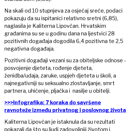
Na skali od 10 stupnjeva za osjećaj sreće, podaci
pokazuju da su ispitanici relativno sretni (6,85),
naglasila je Kaliterna Lipovčan. Hrvatskim
građanima su se u godinu dana na ljestvici 28
pozitivnih događaja dogodila 6,4 pozitivna te 2,5
negativna događaja.
Pozitivni događaji vezani su za obiteljske odnose -
posvojenje djeteta, rođenje djeteta,
ženidba/udaja, zaruke, uspjeh djeteta u školi, a
najnegativniji su seksualno zlostavljanje, smrt
partnera, uhićenje, pljačka i nasilje u obitelji.
>>>Infografika: 7 koraka do savršene
ravnoteže između privatnog i poslovnog života
Kaliterna Lipovčan je istaknula da su rezultati
pokazali da što su ljudi zadovoljniji životom i