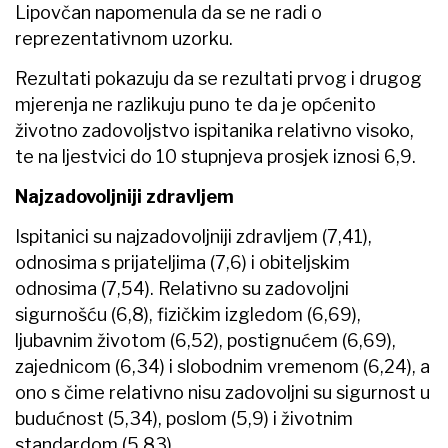
Lipovčan napomenula da se ne radi o
reprezentativnom uzorku.
Rezultati pokazuju da se rezultati prvog i drugog
mjerenja ne razlikuju puno te da je općenito
životno zadovoljstvo ispitanika relativno visoko,
te na ljestvici do 10 stupnjeva prosjek iznosi 6,9.
Najzadovoljniji zdravljem
Ispitanici su najzadovoljniji zdravljem (7,41),
odnosima s prijateljima (7,6) i obiteljskim
odnosima (7,54). Relativno su zadovoljni
sigurnošću (6,8), fizičkim izgledom (6,69),
ljubavnim životom (6,52), postignućem (6,69),
zajednicom (6,34) i slobodnim vremenom (6,24), a
ono s čime relativno nisu zadovoljni su sigurnost u
budućnost (5,34), poslom (5,9) i životnim
standardom (5,83).