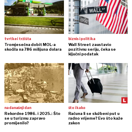
tvrtke i tržišta
biznis i politika
Tromjesečna dobit MOL-a
Wall Street zaustavio
skočila na 786 milijuna dolara
pozitivnu seriju, čeka se
ključni podatak
na današnji dan
što i kako
Rekordne 1986. i 2025.: Što
Računa li se službeni put u
se u turizmu zapravo
radno vrijeme? Evo što kaže
promijenilo?
zakon