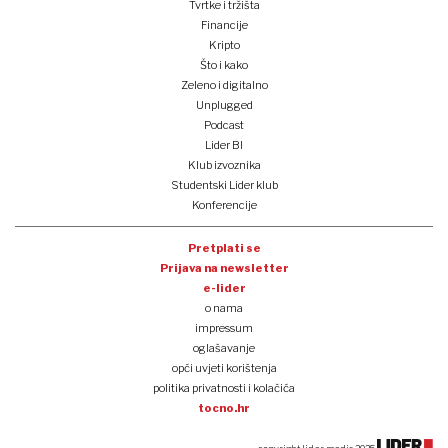
Tvrtke i tržišta
Financije
Kripto
Što i kako
Zeleno i digitalno
Unplugged
Podcast
Lider BI
Klub izvoznika
Studentski Lider klub
Konferencije
Pretplati se
Prijava na newsletter
e-lider
o nama
impressum
oglašavanje
opći uvjeti korištenja
politika privatnosti i kolačića
tocno.hr