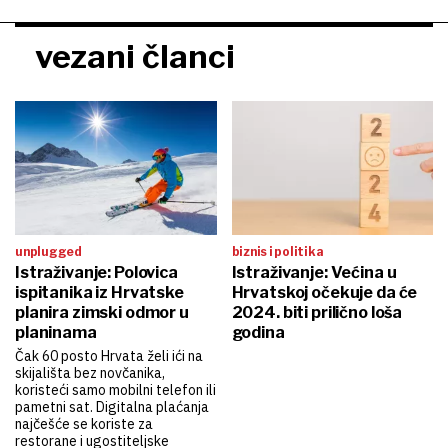
vezani članci
unplugged
biznis i politika
Istraživanje: Polovica
Istraživanje: Većina u
ispitanika iz Hrvatske
Hrvatskoj očekuje da će
planira zimski odmor u
2024. biti prilično loša
planinama
godina
Čak 60 posto Hrvata želi ići na
skijališta bez novčanika,
koristeći samo mobilni telefon ili
pametni sat. Digitalna plaćanja
najčešće se koriste za
restorane i ugostiteljske