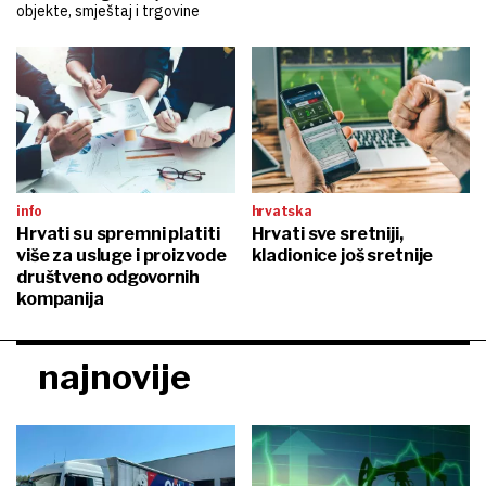
objekte, smještaj i trgovine
info
hrvatska
Hrvati su spremni platiti
Hrvati sve sretniji,
više za usluge i proizvode
kladionice još sretnije
društveno odgovornih
kompanija
najnovije