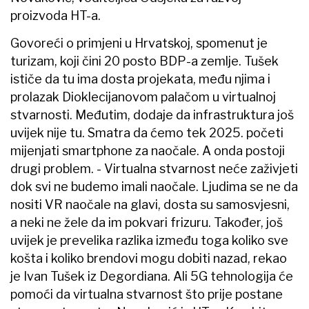
proizvoda HT-a.
Govoreći o primjeni u Hrvatskoj, spomenut je
turizam, koji čini 20 posto BDP-a zemlje. Tušek
ističe da tu ima dosta projekata, među njima i
prolazak Dioklecijanovom palačom u virtualnoj
stvarnosti. Međutim, dodaje da infrastruktura još
uvijek nije tu. Smatra da ćemo tek 2025. početi
mijenjati smartphone za naočale. A onda postoji
drugi problem. - Virtualna stvarnost neće zaživjeti
dok svi ne budemo imali naočale. Ljudima se ne da
nositi VR naočale na glavi, dosta su samosvjesni,
a neki ne žele da im pokvari frizuru. Također, još
uvijek je prevelika razlika između toga koliko sve
košta i koliko brendovi mogu dobiti nazad, rekao
je Ivan Tušek iz Degordiana. Ali 5G tehnologija će
pomoći da virtualna stvarnost što prije postane