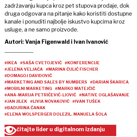
zadržavanju kupca kroz pet stupova prodaje, dok
druga odgovara na pitanje kako koristiti dostupne
kanale i ponuditi najbolje iskustvo kupcima kroz
usluge, a ne samo proizvode.
Autori: Vanja Figenwald i Ivan Ivanović
#IKEA
#SAŠA CVETOJEVIĆ
#KONFERENCIJE
#JELENA VELJAČA
#MARINA ČULIĆ FISCHER
#DOMAGOJ DAVIDOVIĆ
#MARKETING AND SALES BY NUMBERS
#DARIAN ŠKARICA
#MOBILNI MARKETING
#MARKO MATEJČIĆ
#ANA-MARIJA PETRIČEVIĆ-LIOVIĆ
#NATIVE OGLAŠAVANJE
#JAN JILEK
#LIVIA NOVAKOVIĆ
#IVAN TUŠEK
#BADURINA ČANAK
#ELENA WOLSPERGER DOLEZIL. MANUELA ŠOLA
čitajte lider u digitalnom izdanju