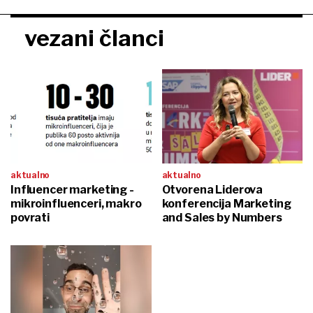
vezani članci
aktualno
aktualno
Influencer marketing -
Otvorena Liderova
mikroinfluenceri, makro
konferencija Marketing
povrati
and Sales by Numbers