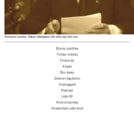
Nixonova ostavka: Nakon Watergatea više ništa nije bilo isto
Biznis i politika
Tvrtke i tržišta
Financije
Kripto
Što i kako
Zeleno i digitalno
Unplugged
Podcast
Lider BI
Klub izvoznika
Studentski Lider klub
Konferencije
Pretplati se
Prijava na newsletter