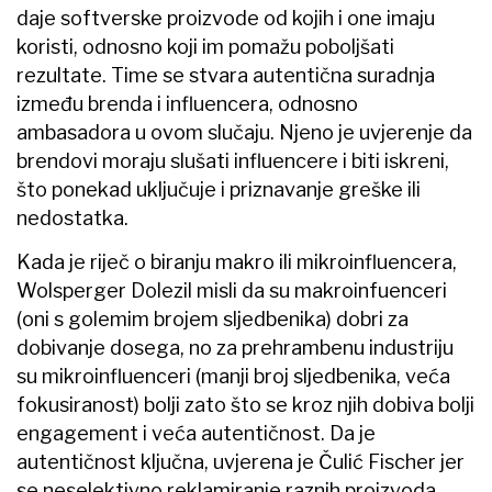
daje softverske proizvode od kojih i one imaju
koristi, odnosno koji im pomažu poboljšati
rezultate. Time se stvara autentična suradnja
između brenda i influencera, odnosno
ambasadora u ovom slučaju. Njeno je uvjerenje da
brendovi moraju slušati influencere i biti iskreni,
što ponekad uključuje i priznavanje greške ili
nedostatka.
Kada je riječ o biranju makro ili mikroinfluencera,
Wolsperger Dolezil misli da su makroinfuenceri
(oni s golemim brojem sljedbenika) dobri za
dobivanje dosega, no za prehrambenu industriju
su mikroinfluenceri (manji broj sljedbenika, veća
fokusiranost) bolji zato što se kroz njih dobiva bolji
engagement i veća autentičnost. Da je
autentičnost ključna, uvjerena je Čulić Fischer jer
se neselektivno reklamiranje raznih proizvoda,