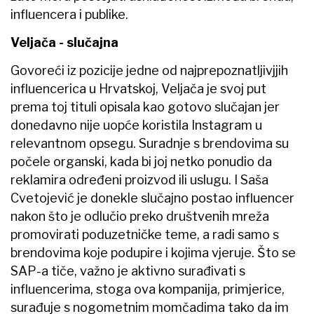
influencera i publike.
Veljača - slučajna
Govoreći iz pozicije jedne od najprepoznatljivjjih
influencerica u Hrvatskoj, Veljača je svoj put
prema toj tituli opisala kao gotovo slučajan jer
donedavno nije uopće koristila Instagram u
relevantnom opsegu. Suradnje s brendovima su
počele organski, kada bi joj netko ponudio da
reklamira određeni proizvod ili uslugu. I Saša
Cvetojević je donekle slučajno postao influencer
nakon što je odlučio preko društvenih mreža
promovirati poduzetničke teme, a radi samo s
brendovima koje podupire i kojima vjeruje. Što se
SAP-a tiče, važno je aktivno surađivati s
influencerima, stoga ova kompanija, primjerice,
surađuje s nogometnim momčadima tako da im