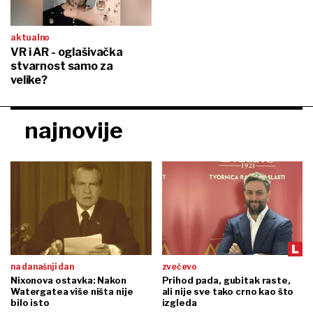
aktualno
VR i AR - oglašivačka
stvarnost samo za
velike?
najnovije
na današnji dan
zvečevo
Nixonova ostavka: Nakon
Prihod pada, gubitak raste,
Watergatea više ništa nije
ali nije sve tako crno kao što
bilo isto
izgleda