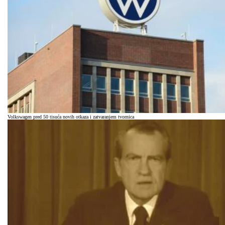
Volkswagen pred 50 tisuća novih otkaza i zatvaranjem tvornica