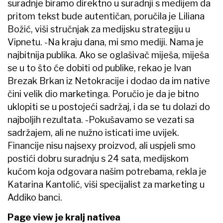
suradnje biramo direktno u suradnji s medijem da
pritom tekst bude autentičan, poručila je Liliana
Božić, viši stručnjak za medijsku strategiju u
Vipnetu. -Na kraju dana, mi smo mediji. Nama je
najbitnija publika. Ako se oglašivač miješa, miješa
se u to što će dobiti od publike, rekao je Ivan
Brezak Brkan iz Netokracije i dodao da im native
čini velik dio marketinga. Poručio je da je bitno
uklopiti se u postojeći sadržaj, i da se tu dolazi do
najboljih rezultata. -Pokušavamo se vezati sa
sadržajem, ali ne nužno isticati ime uvijek.
Financije nisu najsexy proizvod, ali uspjeli smo
postići dobru suradnju s 24 sata, medijskom
kućom koja odgovara našim potrebama, rekla je
Katarina Kantolić, viši specijalist za marketing u
Addiko banci.
Page view je kralj nativea