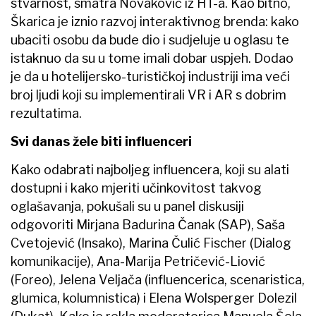
stvarnost, smatra Novaković iz HT-a. Kao bitno,
Škarica je iznio razvoj interaktivnog brenda: kako
ubaciti osobu da bude dio i sudjeluje u oglasu te
istaknuo da su u tome imali dobar uspjeh. Dodao
je da u hotelijersko-turističkoj industriji ima veći
broj ljudi koji su implementirali VR i AR s dobrim
rezultatima.
Svi danas žele biti influenceri
Kako odabrati najboljeg influencera, koji su alati
dostupni i kako mjeriti učinkovitost takvog
oglašavanja, pokušali su u panel diskusiji
odgovoriti Mirjana Badurina Čanak (SAP), Saša
Cvetojević (Insako), Marina Čulić Fischer (Dialog
komunikacije), Ana-Marija Petričević-Liović
(Foreo), Jelena Veljača (influencerica, scenaristica,
glumica, kolumnistica) i Elena Wolsperger Dolezil