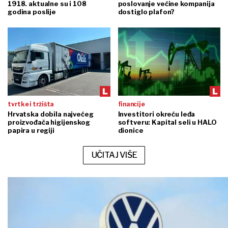
1918. aktualne su i 108
poslovanje većine kompanija
godina poslije
dostiglo plafon?
tvrtke i tržišta
financije
Hrvatska dobila najvećeg
Investitori okreću leđa
proizvođača higijenskog
softveru: Kapital seli u HALO
papira u regiji
dionice
UČITAJ VIŠE