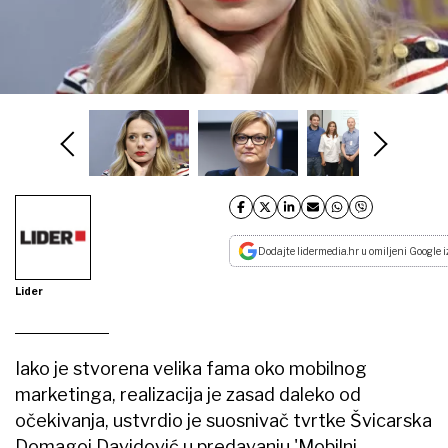
Dodajte lidermedia.hr u omiljeni Google i
Lider
Iako je stvorena velika fama oko mobilnog
marketinga, realizacija je zasad daleko od
očekivanja, ustvrdio je suosnivač tvrtke Švicarska
Domagoj Davidović u predavanju 'Mobilni