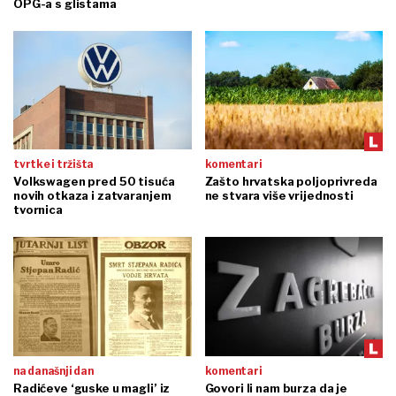
OPG-a s glistama
tvrtke i tržišta
komentari
Volkswagen pred 50 tisuća
Zašto hrvatska poljoprivreda
novih otkaza i zatvaranjem
ne stvara više vrijednosti
tvornica
na današnji dan
komentari
Radićeve ‘guske u magli’ iz
Govori li nam burza da je