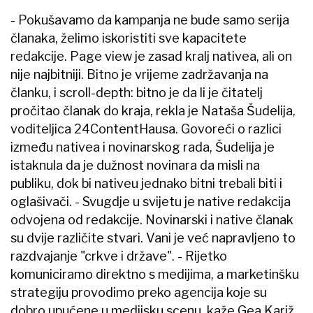
- Pokušavamo da kampanja ne bude samo serija
članaka, želimo iskoristiti sve kapacitete
redakcije. Page view je zasad kralj nativea, ali on
nije najbitniji. Bitno je vrijeme zadržavanja na
članku, i scroll-depth: bitno je da li je čitatelj
pročitao članak do kraja, rekla je Nataša Šudelija,
voditeljica 24ContentHausa. Govoreći o razlici
između nativea i novinarskog rada, Šudelija je
istaknula da je dužnost novinara da misli na
publiku, dok bi nativeu jednako bitni trebali biti i
oglašivači. - Svugdje u svijetu je native redakcija
odvojena od redakcije. Novinarski i native članak
su dvije različite stvari. Vani je već napravljeno to
razdvajanje "crkve i države". - Rijetko
komuniciramo direktno s medijima, a marketinšku
strategiju provodimo preko agencija koje su
dobro upućene u medijsku scenu, kaže Gea Kariž,