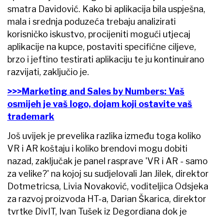
smatra Davidović. Kako bi aplikacija bila uspješna,
mala i srednja poduzeća trebaju analizirati
korisničko iskustvo, procijeniti mogući utjecaj
aplikacije na kupce, postaviti specifične ciljeve,
brzo i jeftino testirati aplikaciju te ju kontinuirano
razvijati, zaključio je.
>>>Marketing and Sales by Numbers: Vaš
osmijeh je vaš logo, dojam koji ostavite vaš
trademark
Još uvijek je prevelika razlika između toga koliko
VR i AR koštaju i koliko brendovi mogu dobiti
nazad, zaključak je panel rasprave 'VR i AR - samo
za velike?' na kojoj su sudjelovali Jan Jilek, direktor
Dotmetricsa, Livia Novaković, voditeljica Odsjeka
za razvoj proizvoda HT-a, Darian Škarica, direktor
tvrtke DivIT, Ivan Tušek iz Degordiana dok je