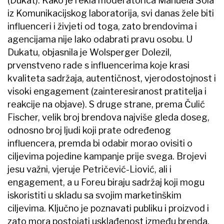
(Dukat). Kako je rekla moderatorica Manuela Šola
iz Komunikacijskog laboratorija, svi danas žele biti
influenceri i živjeti od toga, zato brendovima i
agencijama nije lako odabrati pravu osobu. U
Dukatu, objasnila je Wolsperger Dolezil,
prvenstveno rade s influencerima koje krasi
kvaliteta sadržaja, autentičnost, vjerodostojnost i
visoki engagement (zainteresiranost pratitelja i
reakcije na objave). S druge strane, prema Čulić
Fischer, velik broj brendova najviše gleda doseg,
odnosno broj ljudi koji prate određenog
influencera, premda bi odabir morao ovisiti o
ciljevima pojedine kampanje prije svega. Brojevi
jesu važni, vjeruje Petričević-Liović, ali i
engagement, a u Foreu biraju sadržaj koji mogu
iskoristiti u skladu sa svojim marketinškim
ciljevima. Ključno je poznavati publiku i proizvod i
zato mora postojati usklađenost između brenda,