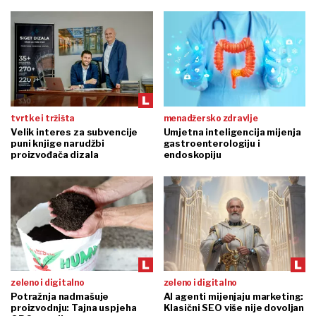
tvrtke i tržišta
menadžersko zdravlje
Velik interes za subvencije
Umjetna inteligencija mijenja
puni knjige narudžbi
gastroenterologiju i
proizvođača dizala
endoskopiju
zeleno i digitalno
zeleno i digitalno
Potražnja nadmašuje
AI agenti mijenjaju marketing:
proizvodnju: Tajna uspjeha
Klasični SEO više nije dovoljan