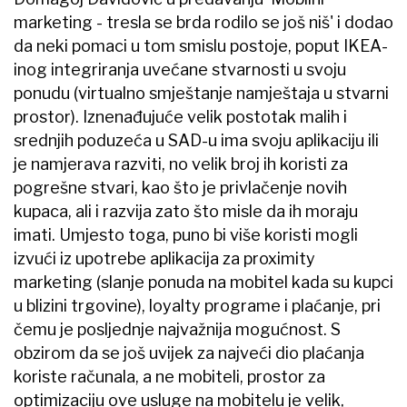
marketing - tresla se brda rodilo se još niš' i dodao
da neki pomaci u tom smislu postoje, poput IKEA-
inog integriranja uvećane stvarnosti u svoju
ponudu (virtualno smještanje namještaja u stvarni
prostor). Iznenađujuće velik postotak malih i
srednjih poduzeća u SAD-u ima svoju aplikaciju ili
je namjerava razviti, no velik broj ih koristi za
pogrešne stvari, kao što je privlačenje novih
kupaca, ali i razvija zato što misle da ih moraju
imati. Umjesto toga, puno bi više koristi mogli
izvući iz upotrebe aplikacija za proximity
marketing (slanje ponuda na mobitel kada su kupci
u blizini trgovine), loyalty programe i plaćanje, pri
čemu je posljednje najvažnija mogućnost. S
obzirom da se još uvijek za najveći dio plaćanja
koriste računala, a ne mobiteli, prostor za
optimizaciju ove usluge na mobitelu je velik,