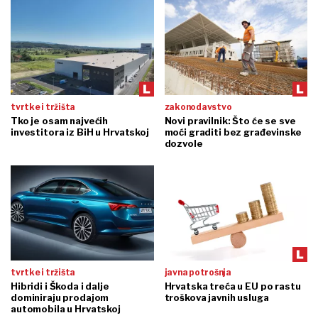
tvrtke i tržišta
zakonodavstvo
Tko je osam najvećih
Novi pravilnik: Što će se sve
investitora iz BiH u Hrvatskoj
moći graditi bez građevinske
dozvole
tvrtke i tržišta
javna potrošnja
Hibridi i Škoda i dalje
Hrvatska treća u EU po rastu
dominiraju prodajom
troškova javnih usluga
automobila u Hrvatskoj