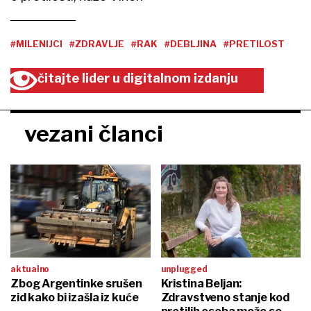
#MILENIJCI
#ZDRAVLJE
#RAK
#DEBLJINA
#PRETILOST
čitajte lider u digitalnom izdanju
vezani članci
aktualno
unplugged
Zbog Argentinke srušen
Kristina Beljan:
zid kako bi izašla iz kuće
Zdravstveno stanje kod