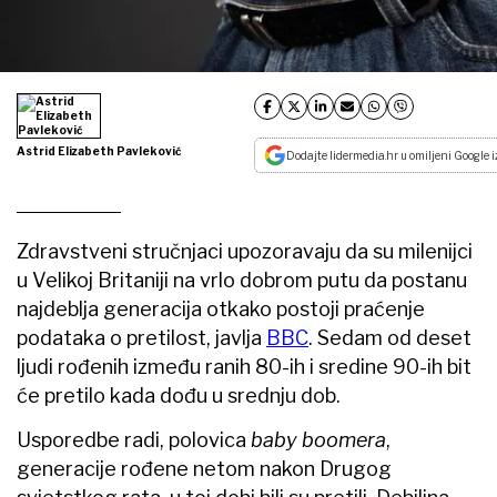
Astrid Elizabeth Pavleković
Dodajte lidermedia.hr u omiljeni Google i
Zdravstveni stručnjaci upozoravaju da su milenijci
u Velikoj Britaniji na vrlo dobrom putu da postanu
najdeblja generacija otkako postoji praćenje
podataka o pretilost, javlja
BBC
. Sedam od deset
ljudi rođenih između ranih 80-ih i sredine 90-ih bit
će pretilo kada dođu u srednju dob.
Usporedbe radi, polovica
baby boomera
,
generacije rođene netom nakon Drugog