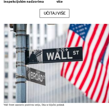
inspekcijskim nadzorima
više
UČITAJ VIŠE
Wall Street zaustavio pozitivnu seriju, čeka se ključni podatak