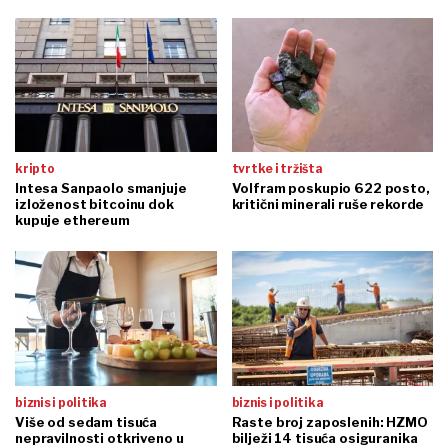
kripto
tvrtke i tržišta
Intesa Sanpaolo smanjuje
Volfram poskupio 622 posto,
izloženost bitcoinu dok
kritični minerali ruše rekorde
kupuje ethereum
biznis i politika
biznis i politika
Više od sedam tisuća
Raste broj zaposlenih: HZMO
nepravilnosti otkriveno u
bilježi 14 tisuća osiguranika