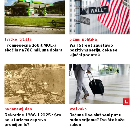
tvrtke i tržišta
biznis i politika
Tromjesečna dobit MOL-a
Wall Street zaustavio
skočila na 786 milijuna dolara
pozitivnu seriju, čeka se
ključni podatak
na današnji dan
što i kako
Rekordne 1986. i 2025.: Što
Računa li se službeni put u
se u turizmu zapravo
radno vrijeme? Evo što kaže
promijenilo?
zakon