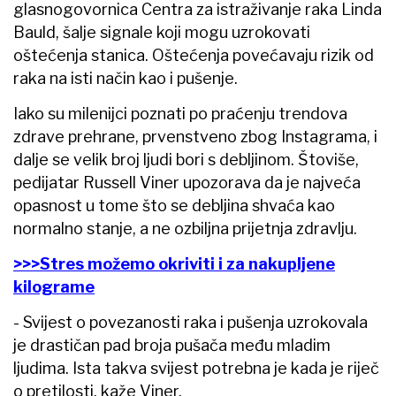
glasnogovornica Centra za istraživanje raka Linda
Bauld, šalje signale koji mogu uzrokovati
oštećenja stanica. Oštećenja povećavaju rizik od
raka na isti način kao i pušenje.
Iako su milenijci poznati po praćenju trendova
zdrave prehrane, prvenstveno zbog Instagrama, i
dalje se velik broj ljudi bori s debljinom. Štoviše,
pedijatar Russell Viner upozorava da je najveća
opasnost u tome što se debljina shvaća kao
normalno stanje, a ne ozbiljna prijetnja zdravlju.
>>>Stres možemo okriviti i za nakupljene
kilograme
- Svijest o povezanosti raka i pušenja uzrokovala
je drastičan pad broja pušača među mladim
ljudima. Ista takva svijest potrebna je kada je riječ
o pretilosti, kaže Viner.