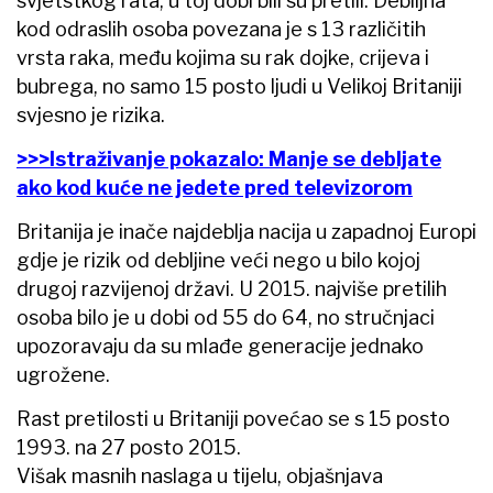
svjetstkog rata, u toj dobi bili su pretili. Debiljna
kod odraslih osoba povezana je s 13 različitih
vrsta raka, među kojima su rak dojke, crijeva i
bubrega, no samo 15 posto ljudi u Velikoj Britaniji
svjesno je rizika.
>>>Istraživanje pokazalo: Manje se debljate
ako kod kuće ne jedete pred televizorom
Britanija je inače najdeblja nacija u zapadnoj Europi
gdje je rizik od debljine veći nego u bilo kojoj
drugoj razvijenoj državi. U 2015. najviše pretilih
osoba bilo je u dobi od 55 do 64, no stručnjaci
upozoravaju da su mlađe generacije jednako
ugrožene.
Rast pretilosti u Britaniji povećao se s 15 posto
1993. na 27 posto 2015.
Višak masnih naslaga u tijelu, objašnjava