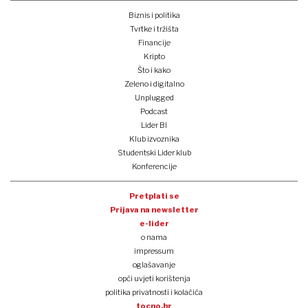
Biznis i politika
Tvrtke i tržišta
Financije
Kripto
Što i kako
Zeleno i digitalno
Unplugged
Podcast
Lider BI
Klub izvoznika
Studentski Lider klub
Konferencije
Pretplati se
Prijava na newsletter
e-lider
o nama
impressum
oglašavanje
opći uvjeti korištenja
politika privatnosti i kolačića
tocno.hr