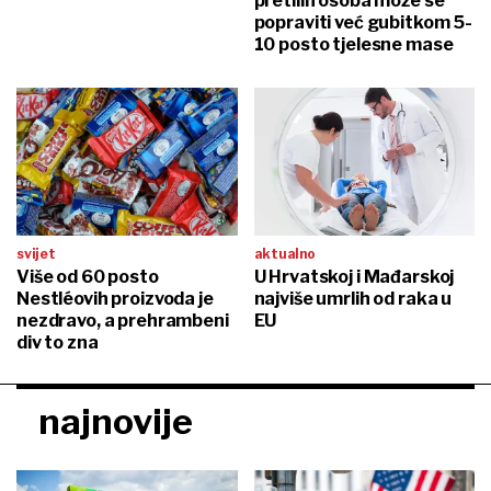
pretilih osoba može se
popraviti već gubitkom 5-
10 posto tjelesne mase
svijet
aktualno
Više od 60 posto
U Hrvatskoj i Mađarskoj
Nestléovih proizvoda je
najviše umrlih od raka u
nezdravo, a prehrambeni
EU
div to zna
najnovije