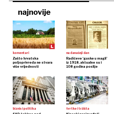
najnovije
komentari
na današnji dan
Zašto hrvatska
Radićeve ‘guske u magli’
poljoprivreda ne stvara
iz 1918. aktualne su i
više vrijednosti
108 godina poslije
biznis i politika
tvrtke i tržišta