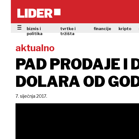
biznis i
tvrtke i
financije
kripto
politika
tržišta
aktualno
PAD PRODAJE I D
DOLARA OD GOD
7. siječnja 2017.