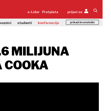
e-Lider
Pretplata
prijavi se
prikaži kronološki
zvoznici
studenti
konferencije
.6 MILIJUNA
A COOKA