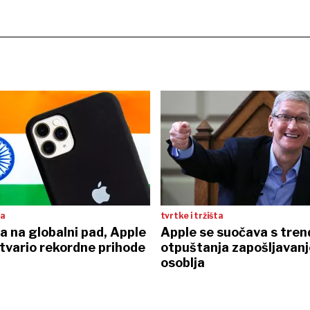
ta
tvrtke i tržišta
a na globalni pad, Apple
Apple se suočava s tre
ostvario rekordne prihode
otpuštanja zapošljavan
osoblja