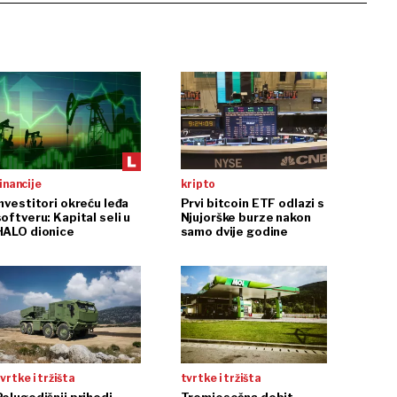
inancije
kripto
Investitori okreću leđa
Prvi bitcoin ETF odlazi s
oftveru: Kapital seli u
Njujorške burze nakon
HALO dionice
samo dvije godine
vrtke i tržišta
tvrtke i tržišta