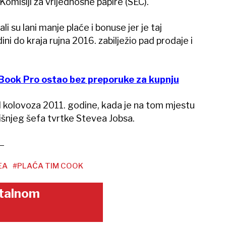
omisiji za vrijednosne papire (SEC).
li su lani manje plaće i bonuse jer je taj
ni do kraja rujna 2016. zabilježio pad prodaje i
ook Pro ostao bez preporuke za kupnju
 kolovoza 2011. godine, kada je na tom mjestu
išnjeg šefa tvrtke Stevea Jobsa.
EA
#PLAĆA TIM COOK
gitalnom