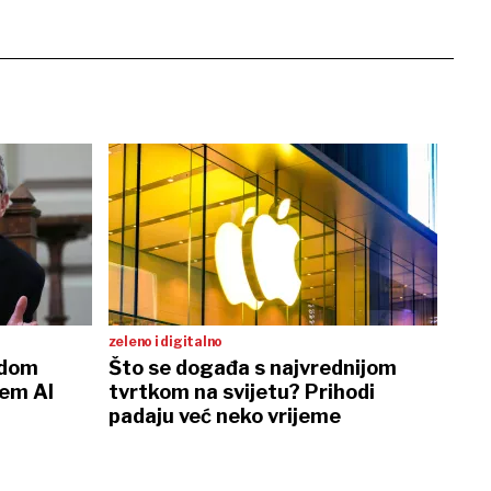
zeleno i digitalno
ndom
Što se događa s najvrednijom
jem AI
tvrtkom na svijetu? Prihodi
padaju već neko vrijeme