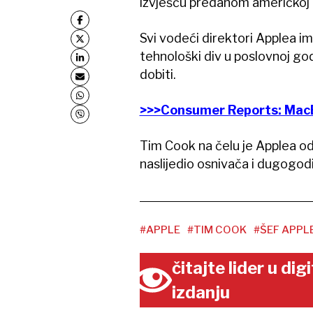
izvješću predanom američkoj K
Svi vodeći direktori Applea ima
tehnološki div u poslovnoj godi
dobiti.
>>>Consumer Reports: MacB
Tim Cook na čelu je Applea od
naslijedio osnivača i dugogod
#APPLE
#TIM COOK
#ŠEF APPL
čitajte lider u di
izdanju