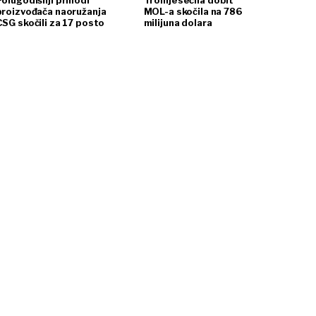
Polugodišnji prihodi
Tromjesečna dobit
proizvođača naoružanja
MOL-a skočila na 786
CSG skočili za 17 posto
milijuna dolara