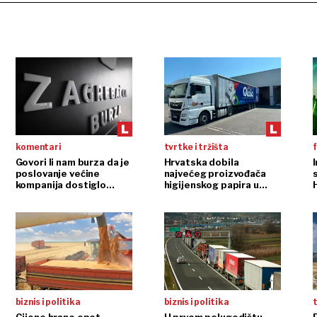
komentari
tvrtke i tržišta
f
Govori li nam burza da je
Hrvatska dobila
poslovanje većine
najvećeg proizvođača
s
kompanija dostiglo
higijenskog papira u
plafon?
regiji
biznis i politika
biznis i politika
t