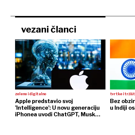
vezani članci
zeleno i digitalno
tvrtke i tržiš
Apple predstavio svoj
Bez obzir
'Intelligence': U novu generaciju
u Indiji 
iPhonea uvodi ChatGPT, Musk
pobjesnio