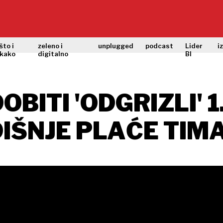
što i
zeleno i
unplugged
podcast
Lider
i
kako
digitalno
BI
OBITI 'ODGRIZLI' 1
IŠNJE PLAĆE TIM