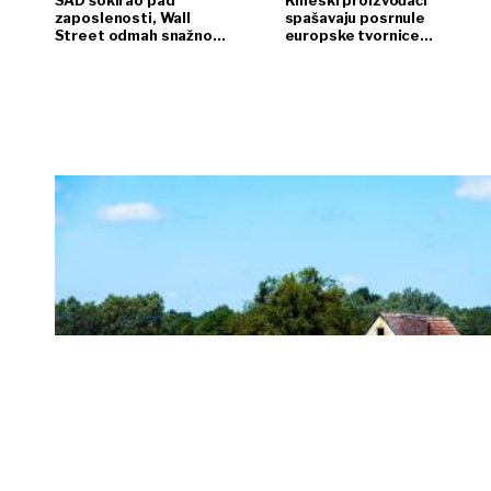
SAD šokirao pad
Kineski proizvođači
zaposlenosti, Wall
spašavaju posrnule
Street odmah snažno
europske tvornice
reagirao
automobila