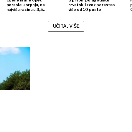
Cijene hrane opet
U prvom polugodištu
porasle u srpnju, na
hrvatski izvoz porastao
najvišu razinu u 3,5
više od 10 posto
godine
UČITAJ VIŠE