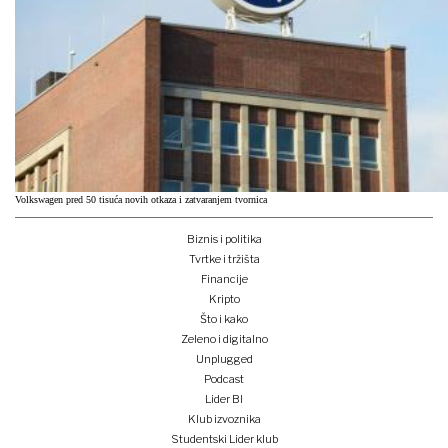
Volkswagen pred 50 tisuća novih otkaza i zatvaranjem tvornica
Biznis i politika
Tvrtke i tržišta
Financije
Kripto
Što i kako
Zeleno i digitalno
Unplugged
Podcast
Lider BI
Klub izvoznika
Studentski Lider klub