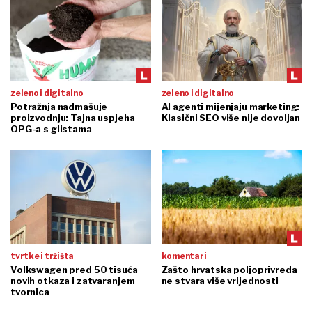
zeleno i digitalno
zeleno i digitalno
Potražnja nadmašuje
AI agenti mijenjaju marketing:
proizvodnju: Tajna uspjeha
Klasični SEO više nije dovoljan
OPG-a s glistama
tvrtke i tržišta
komentari
Volkswagen pred 50 tisuća
Zašto hrvatska poljoprivreda
novih otkaza i zatvaranjem
ne stvara više vrijednosti
tvornica