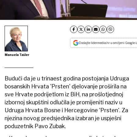
Dodajte lidermedia.hr u omiljeni Google i
Manuela Tašler
Budući da je u trinaest godina postojanja Udruga
bosanskih Hrvata 'Prsten' djelovanje proširila na
sve Hrvate podrijetlom iz BiH, na prošlotjednoj
izbornoj skupštini odlučila je promijeniti naziv u
Udruga Hrvata Bosne i Hercegovine 'Prsten'. Za
njezina novog predsjednika izabran je uspješni
poduzetnik Pavo Zubak.