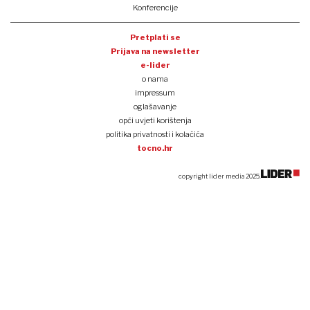
Konferencije
Pretplati se
Prijava na newsletter
e-lider
o nama
impressum
oglašavanje
opći uvjeti korištenja
politika privatnosti i kolačića
tocno.hr
copyright lider media 2025.