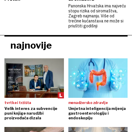
Panonska Hrvatska ima najveću
stopu rizika od siromaštva,
Zagreb najmanju. Više od
trećine kućanstava ne može si
priuštiti godišnji
najnovije
tvrtke i tržišta
menadžersko zdravlje
Velik interes za subvencije
Umjetna inteligencija mijenja
puni knjige narudžbi
gastroenterologiju i
proizvođača dizala
endoskopiju