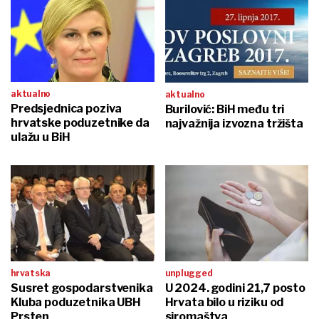
aktualno
aktualno
Predsjednica poziva
Burilović: BiH među tri
hrvatske poduzetnike da
najvažnija izvozna tržišta
ulažu u BiH
hrvatska
unplugged
Susret gospodarstvenika
U 2024. godini 21,7 posto
Kluba poduzetnika UBH
Hrvata bilo u riziku od
Prsten
siromaštva