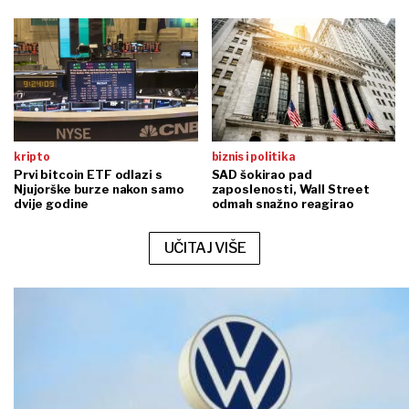
kripto
biznis i politika
Prvi bitcoin ETF odlazi s
SAD šokirao pad
Njujorške burze nakon samo
zaposlenosti, Wall Street
dvije godine
odmah snažno reagirao
UČITAJ VIŠE