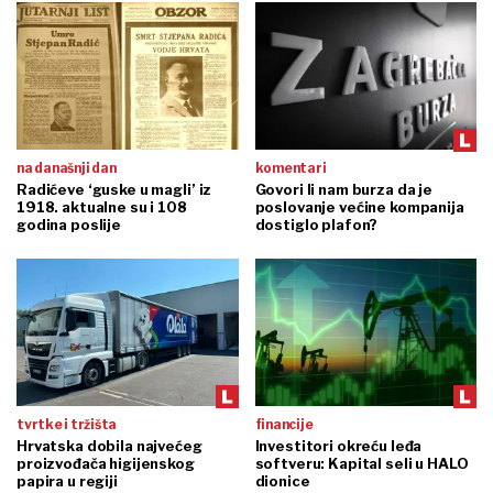
na današnji dan
komentari
Radićeve ‘guske u magli’ iz
Govori li nam burza da je
1918. aktualne su i 108
poslovanje većine kompanija
godina poslije
dostiglo plafon?
tvrtke i tržišta
financije
Hrvatska dobila najvećeg
Investitori okreću leđa
proizvođača higijenskog
softveru: Kapital seli u HALO
papira u regiji
dionice