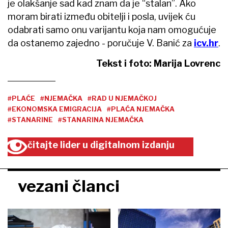
je olakšanje sad kad znam da je “stalan”. Ako
moram birati između obitelji i posla, uvijek ću
odabrati samo onu varijantu koja nam omogućuje
da ostanemo zajedno - poručuje V. Banić za
icv.hr
.
Tekst i foto: Marija Lovrenc
#PLAĆE
#NJEMAČKA
#RAD U NJEMAČKOJ
#EKONOMSKA EMIGRACIJA
#PLAĆA NJEMAČKA
#STANARINE
#STANARINA NJEMAČKA
čitajte lider u digitalnom izdanju
vezani članci