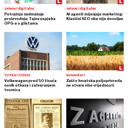
zeleno i digitalno
zeleno i digitalno
Potražnja nadmašuje
AI agenti mijenjaju marketing:
proizvodnju: Tajna uspjeha
Klasični SEO više nije dovoljan
OPG-a s glistama
tvrtke i tržišta
komentari
Volkswagen pred 50 tisuća
Zašto hrvatska poljoprivreda
novih otkaza i zatvaranjem
ne stvara više vrijednosti
tvornica