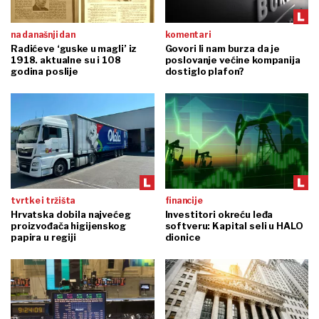
na današnji dan
komentari
Radićeve ‘guske u magli’ iz
Govori li nam burza da je
1918. aktualne su i 108
poslovanje većine kompanija
godina poslije
dostiglo plafon?
tvrtke i tržišta
financije
Hrvatska dobila najvećeg
Investitori okreću leđa
proizvođača higijenskog
softveru: Kapital seli u HALO
papira u regiji
dionice