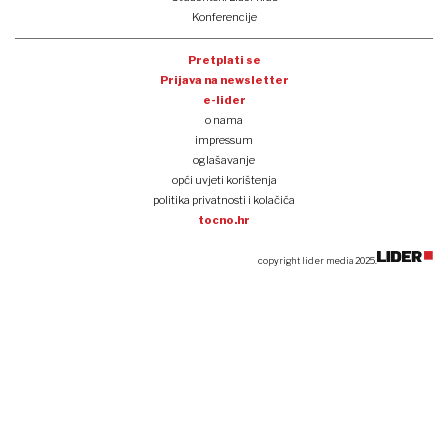
Volkswagen pred 50 tisuća novih otkaza i zatvaranjem tvornica
Biznis i politika
Tvrtke i tržišta
Financije
Kripto
Što i kako
Zeleno i digitalno
Unplugged
Podcast
Lider BI
Klub izvoznika
Studentski Lider klub
Konferencije
Pretplati se
Prijava na newsletter
e-lider