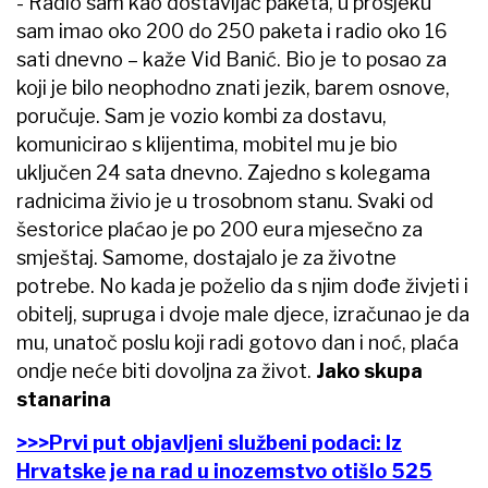
- Radio sam kao dostavljač paketa, u prosjeku
sam imao oko 200 do 250 paketa i radio oko 16
sati dnevno – kaže Vid Banić. Bio je to posao za
koji je bilo neophodno znati jezik, barem osnove,
poručuje. Sam je vozio kombi za dostavu,
komunicirao s klijentima, mobitel mu je bio
uključen 24 sata dnevno. Zajedno s kolegama
radnicima živio je u trosobnom stanu. Svaki od
šestorice plaćao je po 200 eura mjesečno za
smještaj. Samome, dostajalo je za životne
potrebe. No kada je poželio da s njim dođe živjeti i
obitelj, supruga i dvoje male djece, izračunao je da
mu, unatoč poslu koji radi gotovo dan i noć, plaća
ondje neće biti dovoljna za život.
Jako skupa
stanarina
>>>Prvi put objavljeni službeni podaci: Iz
Hrvatske je na rad u inozemstvo otišlo 525