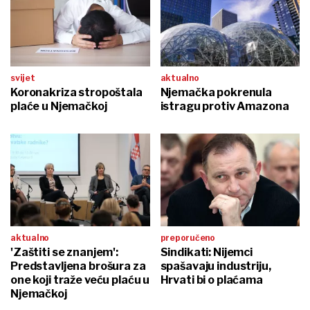
svijet
aktualno
Koronakriza stropoštala
Njemačka pokrenula
plaće u Njemačkoj
istragu protiv Amazona
aktualno
preporučeno
'Zaštiti se znanjem':
Sindikati: Nijemci
Predstavljena brošura za
spašavaju industriju,
one koji traže veću plaću u
Hrvati bi o plaćama
Njemačkoj