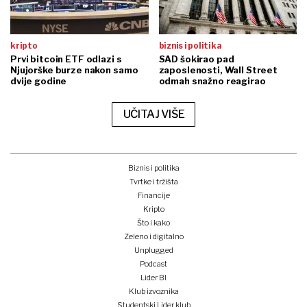
kripto
biznis i politika
Prvi bitcoin ETF odlazi s
SAD šokirao pad
Njujorške burze nakon samo
zaposlenosti, Wall Street
dvije godine
odmah snažno reagirao
UČITAJ VIŠE