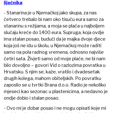
liječnika
- Stanarina je u Njemačkoj jako skupa, za nas
četvero trebalo bi nam oko tisuću eura samo za
stanarinu s režijama, a moja se plaća u najboljem
slučaju kreće do 1400 eura. Supruga, koja ovdje
ima stalan posao, budući da je majka dvoje djece
koja još ne idu u školu, u Njemačkoj može raditi
samo na pola radnog vremena, odnosno najviše
četiri sata. Živjeti samo od moje plaće, ne bi nam
bilo dovoljno – govori Vid o razlozima povratka u
Hrvatsku. S njim se, kaže, vratilo i dvadesetak
drugih kolega, mahom obiteljskih. Po povratku
zaposlio se u tvrtki Brana d.o.o. Radio je nekoliko
mjeseci kao sezonac u plastenicima, a nedavno je
ondje dobio i stalan posao.
- Ovo mi je dobar posao i ne mogu opisati koje mi