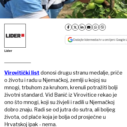
Dodajte lidermedia.hr u omiljeni Google i
Lider
Virovitički list
donosi drugu stranu medalje, priče
o životu i radu u Njemačkoj, zemlji u kojoj su
mnogi, trbuhom za kruhom, krenuli potražiti bolji
životni standard. Vid Banić iz Virovitice rekao je
ono što mnogi, koji su živjeli i radili u Njemačkoj
dobro znaju. Radi se od jutra do sutra, ali boljeg
života, od plaće koja je bolja od prosječne u
Hrvatskoj ipak - nema.