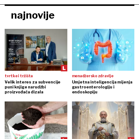
najnovije
tvrtke i tržišta
menadžersko zdravlje
Velik interes za subvencije
Umjetna inteligencija mijenja
puni knjige narudžbi
gastroenterologiju i
proizvođača dizala
endoskopiju