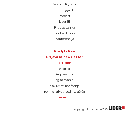
Zeleno i digitalno
Unplugged
Podcast
Lider BI
Klub izvoznika
Studentski Lider klub
Konferencije
Pretplati se
Prijava na newsletter
e-lider
o nama
impressum
oglašavanje
opći uvjeti korištenja
politika privatnosti i kolačića
tocno.hr
copyright lider media 2025.