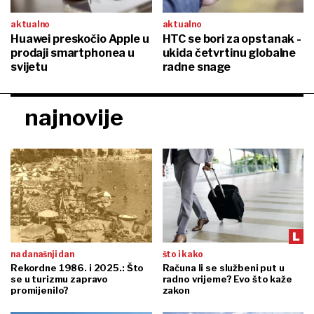
aktualno
aktualno
Huawei preskočio Apple u
HTC se bori za opstanak -
prodaji smartphonea u
ukida četvrtinu globalne
svijetu
radne snage
najnovije
na današnji dan
što i kako
Rekordne 1986. i 2025.: Što
Računa li se službeni put u
se u turizmu zapravo
radno vrijeme? Evo što kaže
promijenilo?
zakon