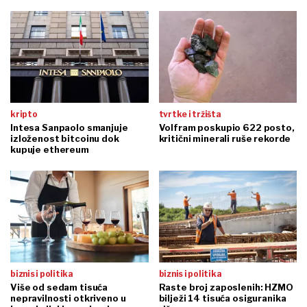
kripto
tvrtke i tržišta
Intesa Sanpaolo smanjuje
Volfram poskupio 622 posto,
izloženost bitcoinu dok
kritični minerali ruše rekorde
kupuje ethereum
biznis i politika
biznis i politika
Više od sedam tisuća
Raste broj zaposlenih: HZMO
nepravilnosti otkriveno u
bilježi 14 tisuća osiguranika