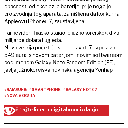
opasnosti od eksplozije baterije, prije nego je
proizvodnja tog aparata, zamišljena da konkurira
Appleovu iPhoneu 7, zaustavljena.
Taj neviđeni fijasko stajao je južnokorejskog diva
milijarde dolara i ugleda.
Nova verzija počet će se prodavati 7. srpnja za
549 eura, s novom baterijom i novim softwareom,
pod imenom Galaxy Note Fandom Edition (FE),
javlja južnokorejska novinska agencija Yonhap.
#SAMSUNG
#SMARTPHONE
#GALAXY NOTE 7
#NOVA VERZIJA
čitajte lider u digitalnom izdanju