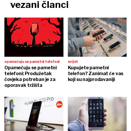
vezani članci
opamećuju se pametni telefoni
svijet
Opamećuju se pametni
Kupujete pametni
telefoni: Produžetak
telefon? Zanimat će vas
čovjeka potreban je za
koji su najprodavaniji
oporavak tržišta