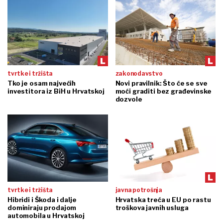
tvrtke i tržišta
zakonodavstvo
Tko je osam najvećih
Novi pravilnik: Što će se sve
investitora iz BiH u Hrvatskoj
moći graditi bez građevinske
dozvole
tvrtke i tržišta
javna potrošnja
Hibridi i Škoda i dalje
Hrvatska treća u EU po rastu
dominiraju prodajom
troškova javnih usluga
automobila u Hrvatskoj