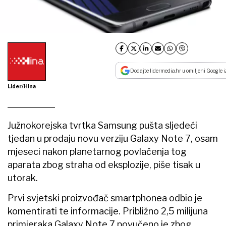
Dodajte lidermedia.hr u omiljeni Google i
Lider/Hina
Južnokorejska tvrtka Samsung pušta sljedeći
tjedan u prodaju novu verziju Galaxy Note 7, osam
mjeseci nakon planetarnog povlačenja tog
aparata zbog straha od eksplozije, piše tisak u
utorak.
Prvi svjetski proizvođač smartphonea odbio je
komentirati te informacije. Približno 2,5 milijuna
primjeraka Galaxy Note 7 povučeno je zbog