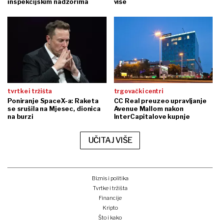
inspekcijskim nadzorima
više
tvrtke i tržišta
trgovački centri
Poniranje SpaceX-a: Raketa
CC Real preuzeo upravljanje
se srušila na Mjesec, dionica
Avenue Mallom nakon
na burzi
InterCapitalove kupnje
UČITAJ VIŠE
Biznis i politika
Tvrtke i tržišta
Financije
Kripto
Što i kako