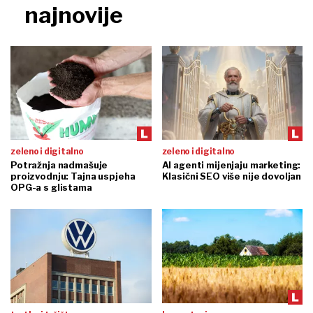
najnovije
zeleno i digitalno
zeleno i digitalno
Potražnja nadmašuje
AI agenti mijenjaju marketing:
proizvodnju: Tajna uspjeha
Klasični SEO više nije dovoljan
OPG-a s glistama