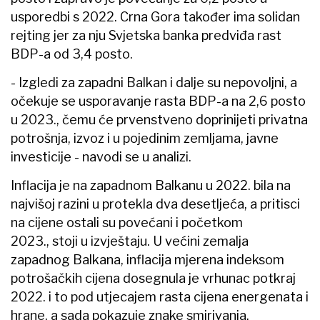
usporedbi s 2022. Crna Gora također ima solidan
rejting jer za nju Svjetska banka predviđa rast
BDP-a od 3,4 posto.
- Izgledi za zapadni Balkan i dalje su nepovoljni, a
očekuje se usporavanje rasta BDP-a na 2,6 posto
u 2023., čemu će prvenstveno doprinijeti privatna
potrošnja, izvoz i u pojedinim zemljama, javne
investicije - navodi se u analizi.
Inflacija je na zapadnom Balkanu u 2022. bila na
najvišoj razini u protekla dva desetljeća, a pritisci
na cijene ostali su povećani i početkom
2023., stoji u izvještaju. U većini zemalja
zapadnog Balkana, inflacija mjerena indeksom
potrošačkih cijena dosegnula je vrhunac potkraj
2022. i to pod utjecajem rasta cijena energenata i
hrane, a sada pokazuje znake smirivanja.