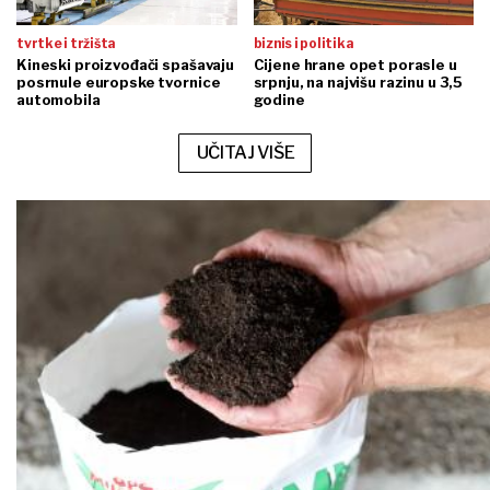
tvrtke i tržišta
biznis i politika
Kineski proizvođači spašavaju
Cijene hrane opet porasle u
posrnule europske tvornice
srpnju, na najvišu razinu u 3,5
automobila
godine
UČITAJ VIŠE