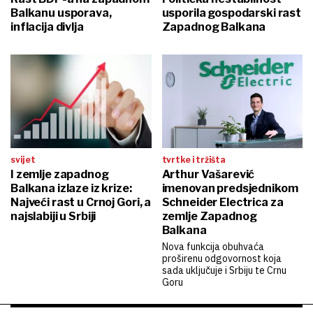
Balkanu usporava,
usporila gospodarski rast
inflacija divlja
Zapadnog Balkana
svijet
tvrtke i tržišta
I zemlje zapadnog
Arthur Vašarević
Balkana izlaze iz krize:
imenovan predsjednikom
Najveći rast u Crnoj Gori, a
Schneider Electrica za
najslabiji u Srbiji
zemlje Zapadnog
Balkana
Nova funkcija obuhvaća
proširenu odgovornost koja
sada uključuje i Srbiju te Crnu
Goru