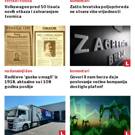
tvrtke i tržišta
komentari
Volkswagen pred 50 tisuća
Zašto hrvatska poljoprivreda
novih otkaza i zatvaranjem
ne stvara više vrijednosti
tvornica
na današnji dan
komentari
Radićeve ‘guske u magli’ iz
Govori li nam burza da je
1918. aktualne su i 108
poslovanje većine kompanija
godina poslije
dostiglo plafon?