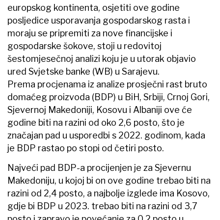
europskog kontinenta, osjetiti ove godine
posljedice usporavanja gospodarskog rasta i
moraju se pripremiti za nove financijske i
gospodarske šokove, stoji u redovitoj
šestomjesečnoj analizi koju je u utorak objavio
ured Svjetske banke (WB) u Sarajevu.
Prema procjenama iz analize prosječni rast bruto
domaćeg proizvoda (BDP) u BiH, Srbiji, Crnoj Gori,
Sjevernoj Makedoniji, Kosovu i Albaniji ove će
godine biti na razini od oko 2,6 posto, što je
značajan pad u usporedbi s 2022. godinom, kada
je BDP rastao po stopi od četiri posto.
Najveći pad BDP-a procijenjen je za Sjevernu
Makedoniju, u kojoj bi on ove godine trebao biti na
razini od 2,4 posto, a najbolje izglede ima Kosovo,
gdje bi BDP u 2023. trebao biti na razini od 3,7
posto i zapravo je povećanje za 0,2 posto u