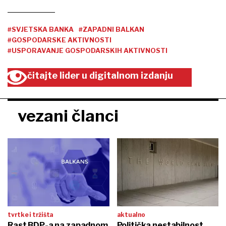
#SVJETSKA BANKA
#ZAPADNI BALKAN
#GOSPODARSKE AKTIVNOSTI
#USPORAVANJE GOSPODARSKIH AKTIVNOSTI
čitajte lider u digitalnom izdanju
vezani članci
tvrtke i tržišta
aktualno
Rast BDP-a na zapadnom
Politička nestabilnost