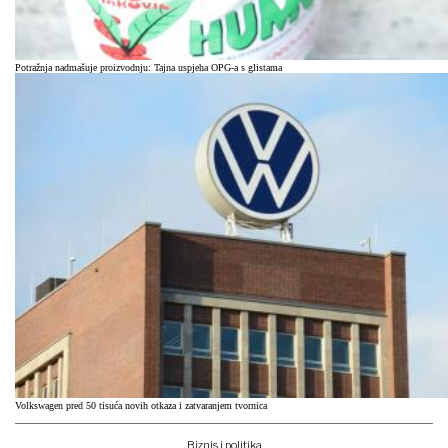
Potražnja nadmašuje proizvodnju: Tajna uspjeha OPG-a s glistama
Volkswagen pred 50 tisuća novih otkaza i zatvaranjem tvornica
Biznis i politika