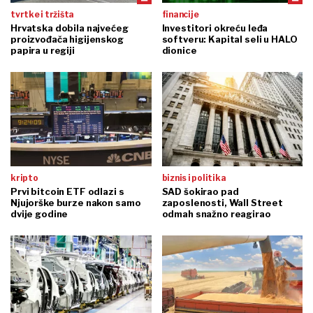
tvrtke i tržišta
financije
Hrvatska dobila najvećeg
Investitori okreću leđa
proizvođača higijenskog
softveru: Kapital seli u HALO
papira u regiji
dionice
kripto
biznis i politika
Prvi bitcoin ETF odlazi s
SAD šokirao pad
Njujorške burze nakon samo
zaposlenosti, Wall Street
dvije godine
odmah snažno reagirao