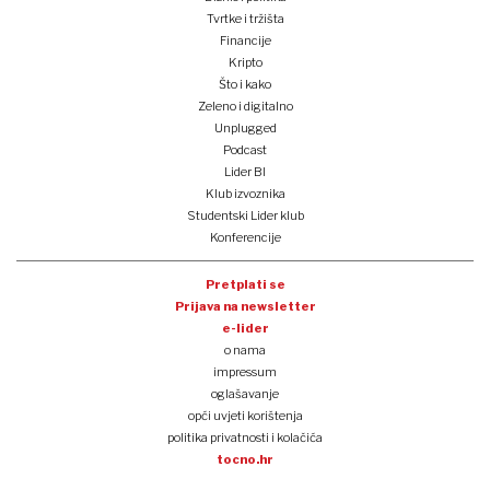
Tvrtke i tržišta
Financije
Kripto
Što i kako
Zeleno i digitalno
Unplugged
Podcast
Lider BI
Klub izvoznika
Studentski Lider klub
Konferencije
Pretplati se
Prijava na newsletter
e-lider
o nama
impressum
oglašavanje
opći uvjeti korištenja
politika privatnosti i kolačića
tocno.hr