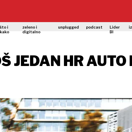
što i
zeleno i
unplugged
podcast
Lider
i
kako
digitalno
BI
JOŠ JEDAN HR AUT