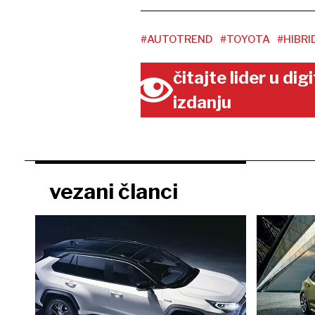
#AUTOTREND
#TOYOTA
#HIBRI
čitajte lider u di
izdanju
vezani članci