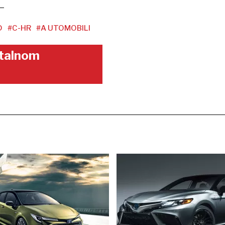
D
#C-HR
#A UTOMOBILI
gitalnom