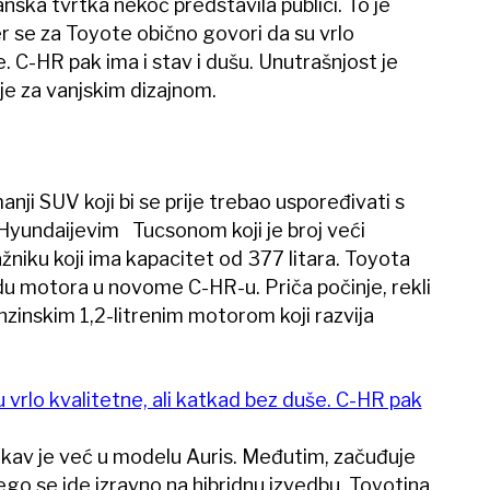
anska tvrtka nekoć predstavila publici. To je
er se za Toyote obično govori da su vrlo
e. C-HR pak ima i stav i dušu. Unutrašnjost je
je za vanjskim dizajnom.
nji SUV koji bi se prije trebao uspoređivati s
, Hyundaijevim Tucsonom koji je broj veći
jažniku koji ima kapacitet od 377 litara. Toyota
udu motora u novome C-HR-u. Priča počinje, rekli
nzinskim 1,2-litrenim motorom koji razvija
 vrlo kvalitetne, ali katkad bez duše. C-HR pak
akav je već u modelu Auris. Međutim, začuđuje
ego se ide izravno na hibridnu izvedbu. Toyotina