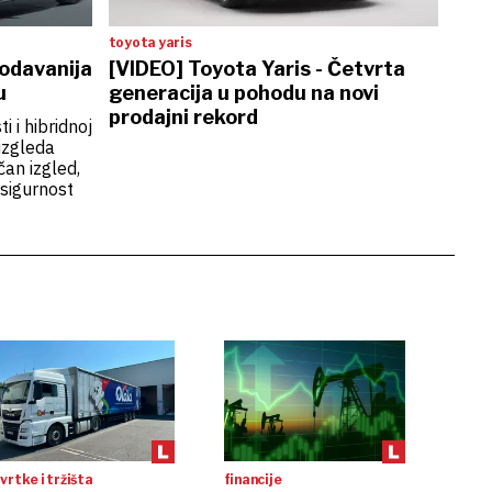
toyota yaris
odavanija
[VIDEO] Toyota Yaris - Četvrta
u
generacija u pohodu na novi
prodajni rekord
 i hibridnoj
izgleda
čan izgled,
 sigurnost
vrtke i tržišta
financije