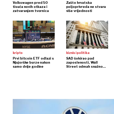
Volkswagen pred 50
Zašto hrvatska
tisuća novih otkaza i
poljoprivreda ne stvara
zatvaranjem tvornica
više vrijednosti
kripto
biznis i politika
Prvi bitcoin ETF odlazi s
SAD šokirao pad
Njujorške burze nakon
zaposlenosti, Wall
samo dvije godine
Street odmah snažno
reagirao