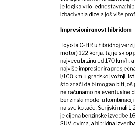
je logika vrlo jednostavna: hi
izbacivanja dizela još više pro
Impresioniranost hibridom
Toyota C-HR u hibridnoj verziji
motor) 122 konja, taj je sklop
najveću brzinu od 170 km/h, a
najviše impresionira prosječ
l/100 km u gradskoj vožnji. I
što znači da bi mogao biti još
ne računamo na eventualne drž
benzinski model u kombinacij
na sve kotače. Serijski mali 
je cijena benzinske izvedbe 1
SUV-ovima, a hibridna izvedba