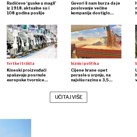
Radićeve ‘guske u magli’
Govori li nam burza da je
iz 1918. aktualne su i
poslovanje većine
108 godina poslije
kompanija dostiglo
plafon?
r
tvrtke i tržišta
biznis i politika
b
Kineski proizvođači
Cijene hrane opet
spašavaju posrnule
porasle u srpnju, na
europske tvornice
najvišu razinu u 3,5
automobila
godine
UČITAJ VIŠE