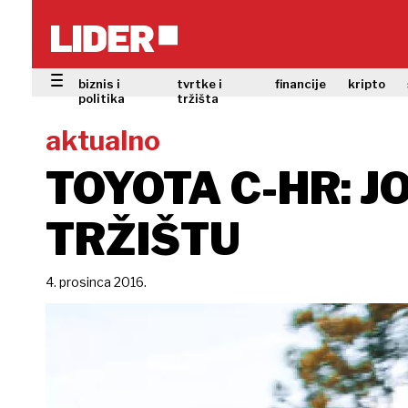
biznis i
tvrtke i
financije
kripto
politika
tržišta
aktualno
TOYOTA C-HR: 
TRŽIŠTU
4. prosinca 2016.