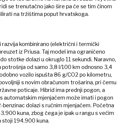
bridi se trenutačno jako šire pa će se tim činom
filirati na tržištima poput hrvatskoga.
 razvija kombinirano (električni i termički
 preuzet iz Priusa. Taj model ima ograničeno
 do stotke dolazi u okruglo 11 sekundi. Naravno,
na potrošnja od samo 3,8 l/100 km odnosno 3,4
stodobno vozilo ispušta 86 g/CO2 po kilometru,
 povoljniji s novim obračunom trošarina, pri čemu
avne poticaje. Hibrid ima prednji pogon, a
i s automatskim mjenjačem može imati i pogon
1,2-benzinac dolazi s ručnim mjenjačem. Početna
63.900 kuna, zbog čega je ipak u rangu s većim
 stoji 194.900 kuna.