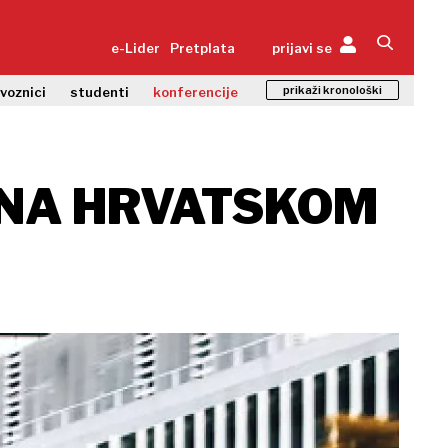
e-Lider
Pretplata
prijavi se
prikaži kronološki
zvoznici
studenti
konferencije
O NA HRVATSKOM