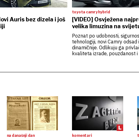
toyota camry hybrid
ovi Auris bez dizela i još
[VIDEO] Osvježena najpr
ji
velika limuzina na svijet
Poznat po udobnosti, sigurnosti
tehnologiji, novi Camry odsad 
dinamičnije. Odlikuju ga privla
kvaliteta izrade, pouzdanost i
na današnji dan
komentari
t