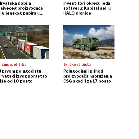
Hrvatska dobila
Investitori okreću leđa
najvećeg proizvođača
softveru: Kapital seli u
higijenskog papira u
HALO dionice
egiji
iznis i politika
tvrtke i tržišta
U prvom polugodištu
Polugodišnji prihodi
hrvatski izvoz porastao
proizvođača naoružanja
više od 10 posto
CSG skočili za 17 posto