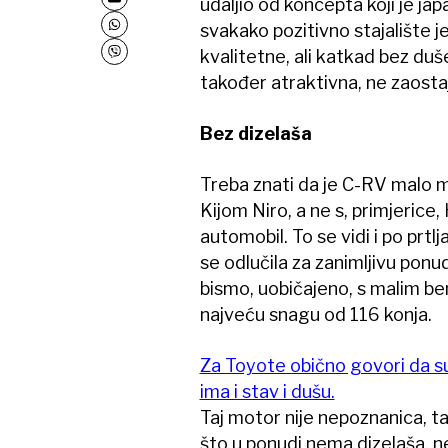
udaljio od koncepta koji je jap
svakako pozitivno stajalište j
kvalitetne, ali katkad bez duš
također atraktivna, ne zaosta
Bez dizelaša
Treba znati da je C-RV malo ma
Kijom Niro, a ne s, primjerice
automobil. To se vidi i po prtl
se odlučila za zanimljivu pon
bismo, uobičajeno, s malim be
najveću snagu od 116 konja.
Za Toyote obično govori da su
ima i stav i dušu.
Taj motor nije nepoznanica, t
što u ponudi nema dizelaša, n