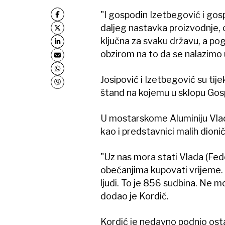
"I gospodin Izetbegović i gos
daljeg nastavka proizvodnje,
ključna za svaku državu, a po
obzirom na to da se nalazimo u
Josipović i Izetbegović su ti
štand na kojemu u sklopu Gosp
U mostarskome Aluminiju Vlad
kao i predstavnici malih dioni
"Uz nas mora stati Vlada (Fe
obećanjima kupovati vrijeme.
ljudi. To je 856 sudbina. Ne m
dodao je Kordić.
Kordić je nedavno podnio ost