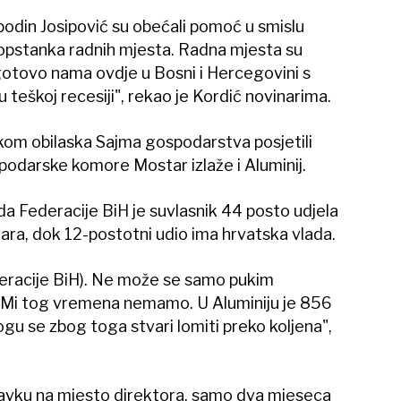
podin Josipović su obećali pomoć u smislu
 opstanka radnih mjesta. Radna mjesta su
gotovo nama ovdje u Bosni i Hercegovini s
 teškoj recesiji", rekao je Kordić novinarima.
jekom obilaska Sajma gospodarstva posjetili
odarske komore Mostar izlaže i Aluminij.
a Federacije BiH je suvlasnik 44 posto udjela
čara, dok 12-postotni udio ima hrvatska vlada.
deracije BiH). Ne može se samo pukim
 Mi tog vremena nemamo. U Aluminiju je 856
ogu se zbog toga stvari lomiti preko koljena",
avku na mjesto direktora, samo dva mjeseca