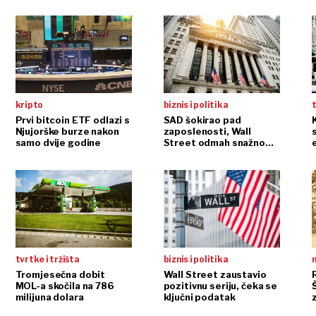
kripto
biznis i politika
t
Prvi bitcoin ETF odlazi s
SAD šokirao pad
Njujorške burze nakon
zaposlenosti, Wall
samo dvije godine
Street odmah snažno
reagirao
tvrtke i tržišta
biznis i politika
n
Tromjesečna dobit
Wall Street zaustavio
MOL-a skočila na 786
pozitivnu seriju, čeka se
milijuna dolara
ključni podatak