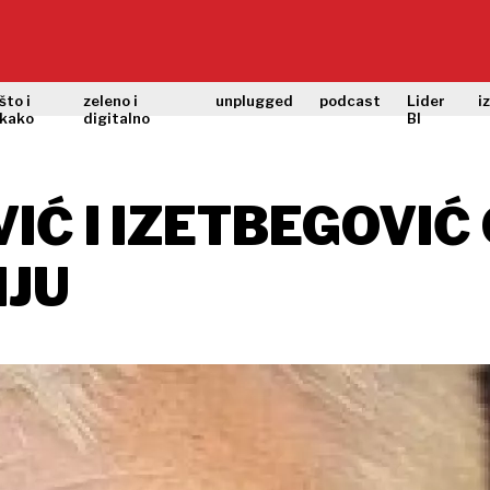
što i
zeleno i
unplugged
podcast
Lider
i
kako
digitalno
BI
VIĆ I IZETBEGOVIĆ
IJU