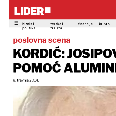
biznis i
tvrtke i
financije
kripto
politika
tržišta
poslovna scena
KORDIĆ: JOSIPO
POMOĆ ALUMIN
8. travnja 2014.