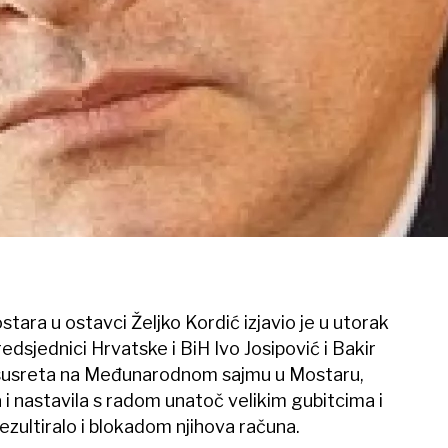
stara u ostavci Željko Kordić izjavio je u utorak
dsjednici Hrvatske i BiH Ivo Josipović i Bakir
 susreta na Međunarodnom sajmu u Mostaru,
 i nastavila s radom unatoč velikim gubitcima i
zultiralo i blokadom njihova računa.