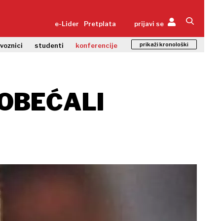
e-Lider
Pretplata
prijavi se
prikaži kronološki
zvoznici
studenti
konferencije
 OBEĆALI