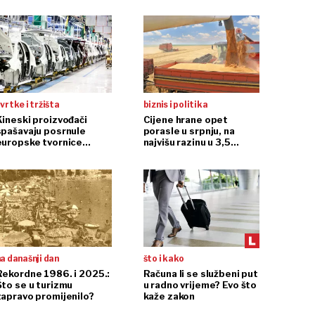
vrtke i tržišta
biznis i politika
Kineski proizvođači
Cijene hrane opet
spašavaju posrnule
porasle u srpnju, na
europske tvornice
najvišu razinu u 3,5
automobila
godine
a današnji dan
što i kako
Rekordne 1986. i 2025.:
Računa li se službeni put
Što se u turizmu
u radno vrijeme? Evo što
zapravo promijenilo?
kaže zakon