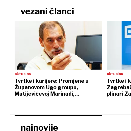
vezani članci
aktualno
aktualno
Tvrtke i karijere: Promjene u
Tvrtke i 
Županovom Ugo groupu,
Zagrebač
Matijevićevoj Marinadi,
plinari 
Florijanovoj DI Čazmi…
najnovije