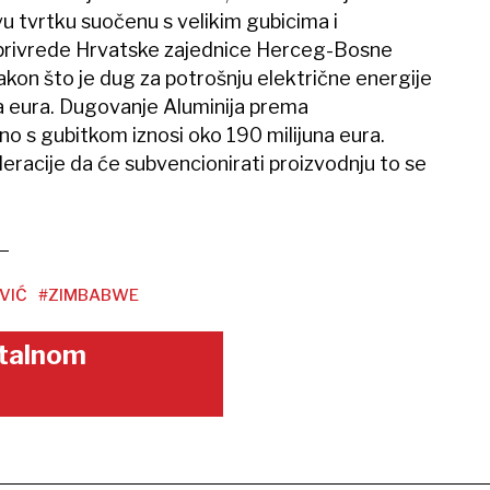
vu tvrtku suočenu s velikim gubicima i
privrede Hrvatske zajednice Herceg-Bosne
nakon što je dug za potrošnju električne energije
a eura. Dugovanje Aluminija prema
o s gubitkom iznosi oko 190 milijuna eura.
racije da će subvencionirati proizvodnju to se
VIĆ
#ZIMBABWE
gitalnom