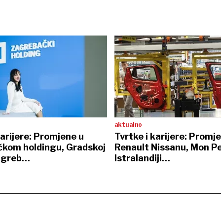
aktualno
karijere: Promjene u
Tvrtke i karijere: Promj
kom holdingu, Gradskoj
Renault Nissanu, Mon Pe
Zagreb…
Istralandiji…