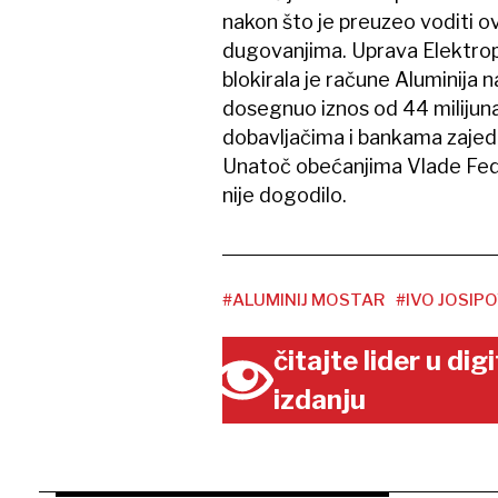
nakon što je preuzeo voditi o
dugovanjima. Uprava Elektro
blokirala je račune Aluminija 
dosegnuo iznos od 44 milijun
dobavljačima i bankama zajedn
Unatoč obećanjima Vlade Fede
nije dogodilo.
#ALUMINIJ MOSTAR
#IVO JOSIPO
čitajte lider u di
izdanju