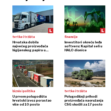
tvrtke i tržišta
financije
Hrvatska dobila
Investitori okreću leđa
najvećeg proizvođača
softveru: Kapital seli u
higijenskog papira u
HALO dionice
regiji
biznis i politika
tvrtke i tržišta
U prvom polugodištu
Polugodišnji prihodi
hrvatski izvoz porastao
proizvođača naoružanja
više od 10 posto
CSG skočili za 17 posto