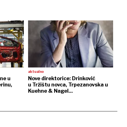
aktualno
ene u
Nove direktorice: Drinković
rinu,
u Tržištu novca, Trpezanovska u
Kuehne & Nagel...