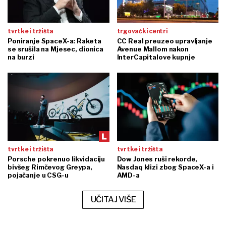
tvrtke i tržišta
trgovački centri
Poniranje SpaceX-a: Raketa
CC Real preuzeo upravljanje
se srušila na Mjesec, dionica
Avenue Mallom nakon
na burzi
InterCapitalove kupnje
tvrtke i tržišta
tvrtke i tržišta
Porsche pokrenuo likvidaciju
Dow Jones ruši rekorde,
bivšeg Rimčevog Greypa,
Nasdaq klizi zbog SpaceX-a i
pojačanje u CSG-u
AMD-a
UČITAJ VIŠE