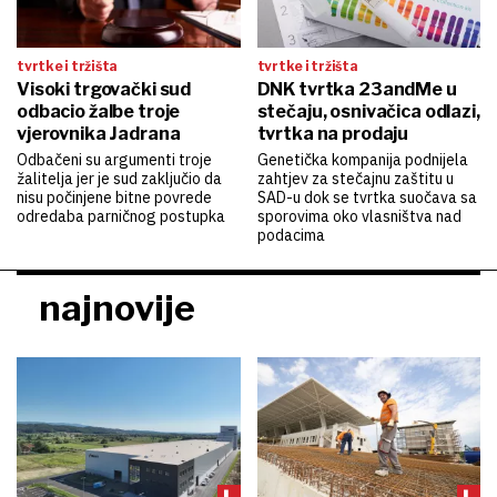
tvrtke i tržišta
tvrtke i tržišta
Visoki trgovački sud
DNK tvrtka 23andMe u
odbacio žalbe troje
stečaju, osnivačica odlazi,
vjerovnika Jadrana
tvrtka na prodaju
Odbačeni su argumenti troje
Genetička kompanija podnijela
žalitelja jer je sud zaključio da
zahtjev za stečajnu zaštitu u
nisu počinjene bitne povrede
SAD-u dok se tvrtka suočava sa
odredaba parničnog postupka
sporovima oko vlasništva nad
podacima
najnovije