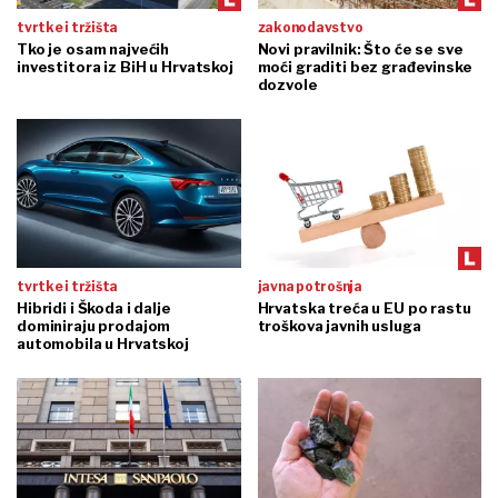
tvrtke i tržišta
zakonodavstvo
Tko je osam najvećih
Novi pravilnik: Što će se sve
investitora iz BiH u Hrvatskoj
moći graditi bez građevinske
dozvole
tvrtke i tržišta
javna potrošnja
Hibridi i Škoda i dalje
Hrvatska treća u EU po rastu
dominiraju prodajom
troškova javnih usluga
automobila u Hrvatskoj