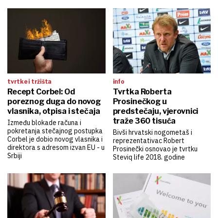
tvrtke i tržišta
info
Recept Corbel: Od
Tvrtka Roberta
poreznog duga do novog
Prosinečkog u
vlasnika, otpisa i stečaja
predstečaju, vjerovnici
traže 360 tisuća
Između blokade računa i
pokretanja stečajnog postupka
Bivši hrvatski nogometaš i
Corbel je dobio novog vlasnika i
reprezentativac Robert
direktora s adresom izvan EU - u
Prosinečki osnovao je tvrtku
Srbiji
Steviq life 2018. godine