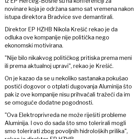
Iz EP Herceg-Bosne su na konferenciji za
novinare koja je održana samo sat vremena nakon
istupa direktora Bradvice sve demantirali.
Direktor EP HZHB Nikola Krešić rekao je da
odluka ove kompanije nije politička nego
ekonomski motivirana.
"Nije bilo nikakvog političkog pritiska prema meni
ili prema aktualnoj upravi", rekao je Krešić.
On je kazao da se u nekoliko sastanaka pokušao
postići dogovor o otplati dugovanja Aluminija što
pak iz ove kompanije nisu prihvaćali tražeći da im
se omoguće dodatne pogodnosti.
"Ova Elektroprivreda ne može riješiti probleme
Aluminija. I ovo do sada što smo tolerirali mogli
smo tolerirati zbog povoljnih hidroloških prilika",