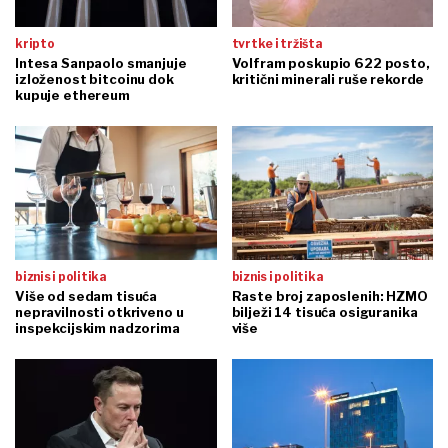
kripto
tvrtke i tržišta
Intesa Sanpaolo smanjuje
Volfram poskupio 622 posto,
izloženost bitcoinu dok
kritični minerali ruše rekorde
kupuje ethereum
biznis i politika
biznis i politika
Više od sedam tisuća
Raste broj zaposlenih: HZMO
nepravilnosti otkriveno u
bilježi 14 tisuća osiguranika
inspekcijskim nadzorima
više