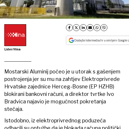
Dodajte lidermedia.hr u omiljeni Google i
Lider/Hina
Mostarski Aluminij počeo je u utorak s gašenjem
postrojenja jer su mu na zahtjev Elektroprivrede
Hrvatske zajednice Herceg-Bosne (EP HZHB)
blokirani bankovni računi, a direktor tvrtke Ivo
Bradvica najavio je mogućnost pokretanja
stečaja.
Istodobno, iz elektroprivrednog poduzeća
odbacili su optužbe da je blokada računa politički