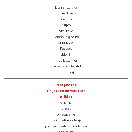
Biznis i politika
Tvrtke i tržišta
Financije
Kripto
Što i kako
Zeleno i digitalno
Unplugged
Podcast
Lider BI
Klub izvoznika
Studentski Lider klub
Konferencije
Pretplati se
Prijava na newsletter
e-lider
o nama
impressum
oglašavanje
opći uvjeti korištenja
politika privatnosti i kolačića