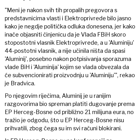
"Meni je nakon svih tih propalih pregovora s
predstavnicima vlasti i Elektroprivrede bilo jasno
kako je negdje politička odluka donesena, jer kako
inače objasniti činjenicu da je Vlada FBiH skoro
stopostotni vlasnik Elektroprivrede, a u 'Aluminiju'
44-postotni vlasnik, a nije učinila ništa da spasi
'Aluminij', posebno nakon potpisivanja sporazuma
vlade BiH i 'Aluminija' kojim se vlada obvezala da
će subvencionirati proizvodnju u 'Aluminiju'", rekao
je Bradvica.
Po njegovim riječima, Aluminij je u ranijim
razgovorima bio spreman platiti dugovanje prema
EP Herceg-Bosne od približno 21 milijuna eura, no
tražio je odgodu, što u EP Herceg-Bosne nisu
prihvatili, zbog čega su im svi računi blokirani.