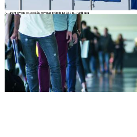
Allianz u prvom polugodištu povećao prihode na 98,6 milijardi eura
Hrvatska ima 62 tisuće nezaposlenih, broj pao 15,2 posto u godinu dana