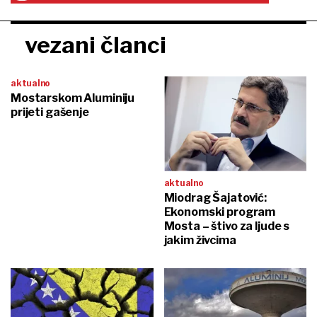
vezani članci
aktualno
Mostarskom Aluminiju
prijeti gašenje
aktualno
Miodrag Šajatović:
Ekonomski program
Mosta – štivo za ljude s
jakim živcima