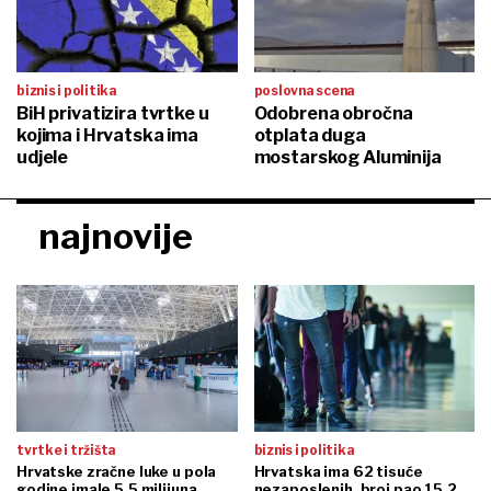
biznis i politika
poslovna scena
BiH privatizira tvrtke u
Odobrena obročna
kojima i Hrvatska ima
otplata duga
udjele
mostarskog Aluminija
najnovije
tvrtke i tržišta
biznis i politika
Hrvatske zračne luke u pola
Hrvatska ima 62 tisuće
godine imale 5,5 milijuna
nezaposlenih, broj pao 15,2