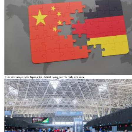
Kina sve manje treba Njemačku, deficit dosegnuo 55 milijardi eura