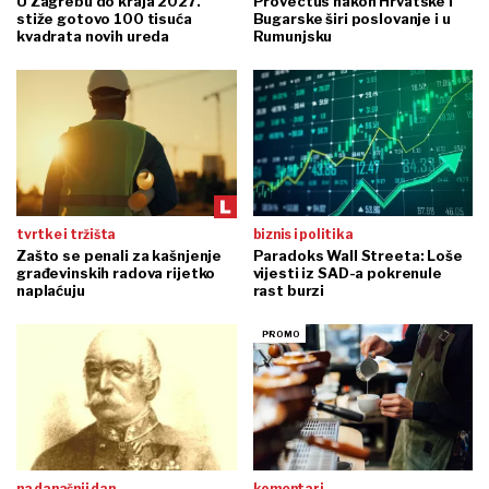
U Zagrebu do kraja 2027.
Provectus nakon Hrvatske i
stiže gotovo 100 tisuća
Bugarske širi poslovanje i u
kvadrata novih ureda
Rumunjsku
tvrtke i tržišta
biznis i politika
Zašto se penali za kašnjenje
Paradoks Wall Streeta: Loše
građevinskih radova rijetko
vijesti iz SAD-a pokrenule
naplaćuju
rast burzi
na današnji dan
komentari