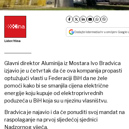
Dodajte lidermedia.hr u omiljeni Google i
Lider/Hina
Glavni direktor Aluminija iz Mostara Ivo Bradvica
izjavio je u četvrtak da će ova kompanija propasti
optužujući vlasti u Federaciji BiH da ne žele
pomoći kako bi se smanjila cijena električne
energije koju kupuje od elektroprivrednih
poduzeća u BiH koja su u njezinu vlasništvu.
Bradvica je najavio i da će ponuditi svoj mandat na
raspolaganje na prvoj sljedećoj sjednici
Nadzornog vijeća.