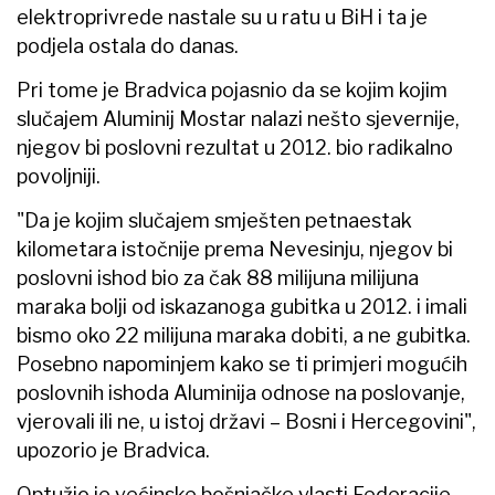
elektroprivrede nastale su u ratu u BiH i ta je
podjela ostala do danas.
Pri tome je Bradvica pojasnio da se kojim kojim
slučajem Aluminij Mostar nalazi nešto sjevernije,
njegov bi poslovni rezultat u 2012. bio radikalno
povoljniji.
"Da je kojim slučajem smješten petnaestak
kilometara istočnije prema Nevesinju, njegov bi
poslovni ishod bio za čak 88 milijuna milijuna
maraka bolji od iskazanoga gubitka u 2012. i imali
bismo oko 22 milijuna maraka dobiti, a ne gubitka.
Posebno napominjem kako se ti primjeri mogućih
poslovnih ishoda Aluminija odnose na poslovanje,
vjerovali ili ne, u istoj državi – Bosni i Hercegovini",
upozorio je Bradvica.
Optužio je većinske bošnjačke vlasti Federacije