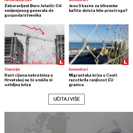
Zaboravljeni Đuro Jelačić: Od
Jesu li kazne za šibenske
smijenjenog generala do
kafiće doista bile prestroge?
gospodarstvenika
financije
komentari
Rast cijena nekretnina u
Migrantska kriza u Ceuti
Hrvatskoj ne bi srušila ni
razotkrila ranjivost EU
ozbiljna kriza
granica
UČITAJ VIŠE