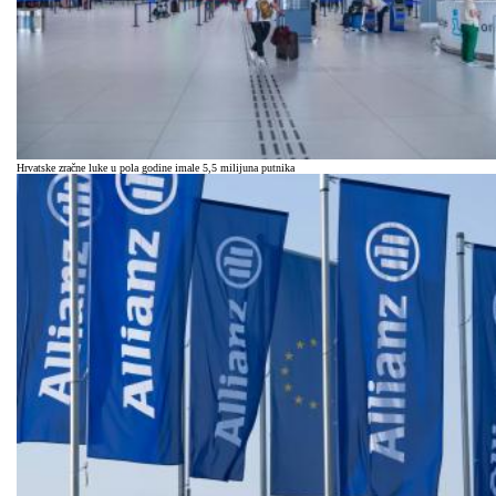
Hrvatske zračne luke u pola godine imale 5,5 milijuna putnika