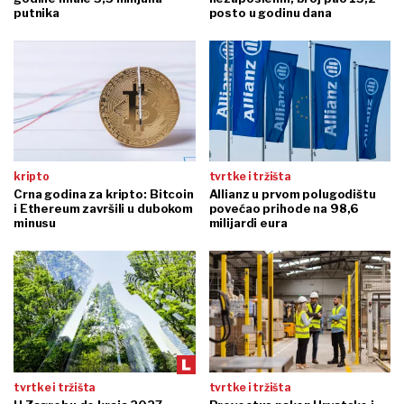
putnika
posto u godinu dana
kripto
tvrtke i tržišta
Crna godina za kripto: Bitcoin
Allianz u prvom polugodištu
i Ethereum završili u dubokom
povećao prihode na 98,6
minusu
milijardi eura
tvrtke i tržišta
tvrtke i tržišta