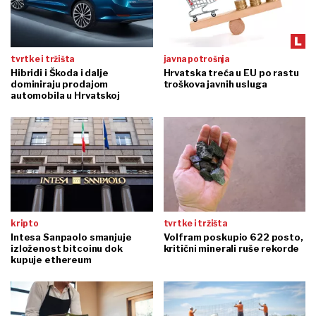
tvrtke i tržišta
javna potrošnja
Hibridi i Škoda i dalje
Hrvatska treća u EU po rastu
dominiraju prodajom
troškova javnih usluga
automobila u Hrvatskoj
kripto
tvrtke i tržišta
Intesa Sanpaolo smanjuje
Volfram poskupio 622 posto,
izloženost bitcoinu dok
kritični minerali ruše rekorde
kupuje ethereum