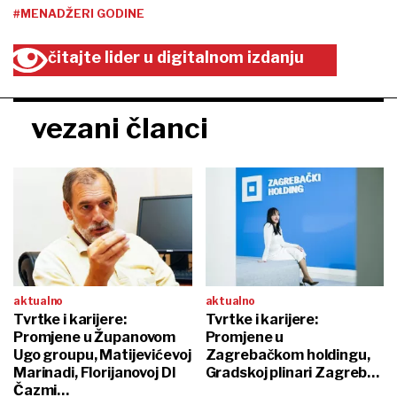
#MENADŽERI GODINE
čitajte lider u digitalnom izdanju
vezani članci
aktualno
aktualno
Tvrtke i karijere:
Tvrtke i karijere:
Promjene u Županovom
Promjene u
Ugo groupu, Matijevićevoj
Zagrebačkom holdingu,
Marinadi, Florijanovoj DI
Gradskoj plinari Zagreb…
Čazmi…