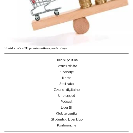
Hrvatska treća u EU po rastu troškova javnih usluga
Biznis i politika
Tvrtke i tržišta
Financije
Kripto
Što i kako
Zeleno i digitalno
Unplugged
Podcast
Lider BI
Klub izvoznika
Studentski Lider klub
Konferencije