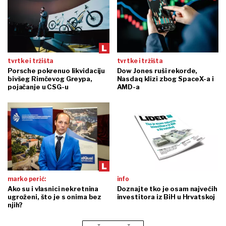
tvrtke i tržišta
tvrtke i tržišta
Porsche pokrenuo likvidaciju
Dow Jones ruši rekorde,
bivšeg Rimčevog Greypa,
Nasdaq klizi zbog SpaceX-a i
pojačanje u CSG-u
AMD-a
marko perić:
info
Ako su i vlasnici nekretnina
Doznajte tko je osam najvećih
ugroženi, što je s onima bez
investitora iz BiH u Hrvatskoj
njih?