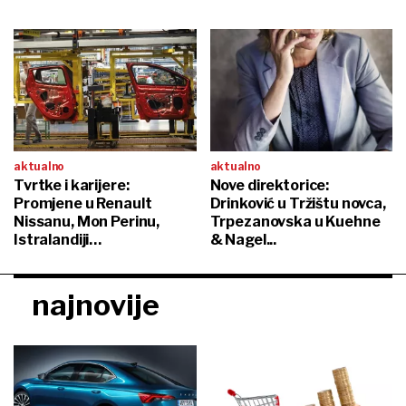
aktualno
aktualno
Tvrtke i karijere:
Nove direktorice:
Promjene u Renault
Drinković u Tržištu novca,
Nissanu, Mon Perinu,
Trpezanovska u Kuehne
Istralandiji…
& Nagel...
najnovije