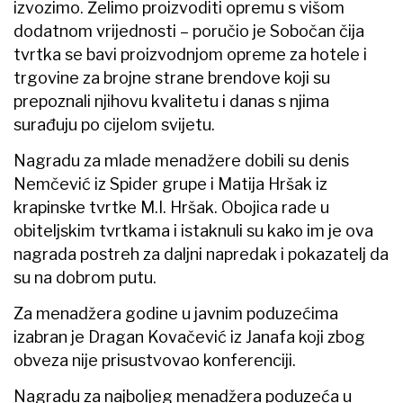
izvozimo. Želimo proizvoditi opremu s višom
dodatnom vrijednosti – poručio je Sobočan čija
tvrtka se bavi proizvodnjom opreme za hotele i
trgovine za brojne strane brendove koji su
prepoznali njihovu kvalitetu i danas s njima
surađuju po cijelom svijetu.
Nagradu za mlade menadžere dobili su denis
Nemčević iz Spider grupe i Matija Hršak iz
krapinske tvrtke M.I. Hršak. Obojica rade u
obiteljskim tvrtkama i istaknuli su kako im je ova
nagrada postreh za daljni napredak i pokazatelj da
su na dobrom putu.
Za menadžera godine u javnim poduzećima
izabran je Dragan Kovačević iz Janafa koji zbog
obveza nije prisustvovao konferenciji.
Nagradu za najboljeg menadžera poduzeća u