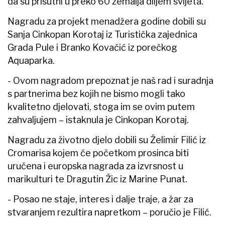
da su prisutni u preko 60 zemalja diljem svijeta.
Nagradu za projekt menadžera godine dobili su
Sanja Cinkopan Korotaj iz Turistička zajednica
Grada Pule i Branko Kovačić iz porečkog
Aquaparka.
- Ovom nagradom prepoznat je naš rad i suradnja
s partnerima bez kojih ne bismo mogli tako
kvalitetno djelovati, stoga im se ovim putem
zahvaljujem – istaknula je Cinkopan Korotaj.
Nagradu za životno djelo dobili su Želimir Filić iz
Cromarisa kojem će početkom prosinca biti
uručena i europska nagrada za izvrsnost u
marikulturi te Dragutin Žic iz Marine Punat.
- Posao ne staje, interes i dalje traje, a žar za
stvaranjem rezultira napretkom – poručio je Filić.