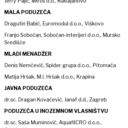
Jerry Pajić, Metis d.d., Kukuljanovo
MALA PODUZEĆA
Dragutin Babić, Euromodul d.o.o., Viškovo
Franjo Sobočan, Sobočan-interijeri d.o.o., Mursko
Središće
MLADI MENADŽER
Denis Nemčević, Spider grupa d.o.o., Pitomača
Matija Hršak, M.I. Hršak d.o.o., Krapina
JAVNA PODUZEĆA
dr.sc. Dragan Kovačević, Janaf d.d., Zagreb
PODUZEĆA U INOZEMNOM VLASNIŠTVU
dr.sc. Saša Muminović, AquafilCRO d.o.o.,