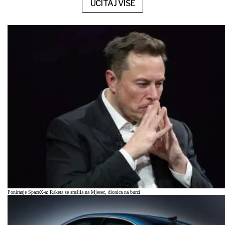
UČITAJ VIŠE
Poniranje SpaceX-a: Raketa se srušila na Mjesec, dionica na burzi