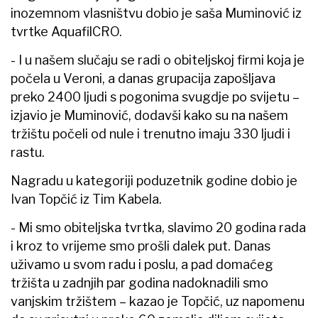
inozemnom vlasništvu dobio je saša Muminović iz
tvrtke AquafilCRO.
- I u našem slučaju se radi o obiteljskoj firmi koja je
počela u Veroni, a danas grupacija zapošljava
preko 2400 ljudi s pogonima svugdje po svijetu –
izjavio je Muminović, dodavši kako su na našem
tržištu počeli od nule i trenutno imaju 330 ljudi i
rastu.
Nagradu u kategoriji poduzetnik godine dobio je
Ivan Topčić iz Tim Kabela.
- Mi smo obiteljska tvrtka, slavimo 20 godina rada
i kroz to vrijeme smo prošli dalek put. Danas
uživamo u svom radu i poslu, a pad domaćeg
tržišta u zadnjih par godina nadoknadili smo
vanjskim tržištem – kazao je Topčić, uz napomenu