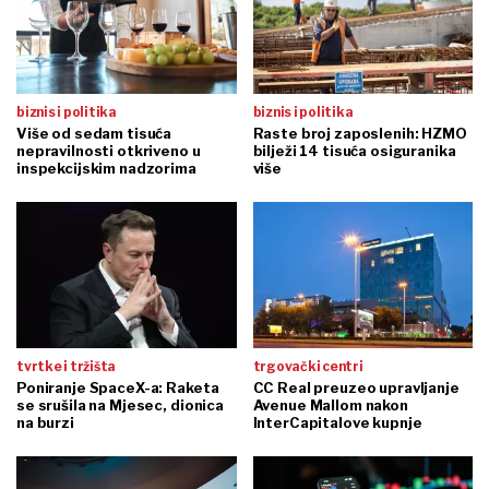
biznis i politika
biznis i politika
Više od sedam tisuća
Raste broj zaposlenih: HZMO
nepravilnosti otkriveno u
bilježi 14 tisuća osiguranika
inspekcijskim nadzorima
više
tvrtke i tržišta
trgovački centri
Poniranje SpaceX-a: Raketa
CC Real preuzeo upravljanje
se srušila na Mjesec, dionica
Avenue Mallom nakon
na burzi
InterCapitalove kupnje