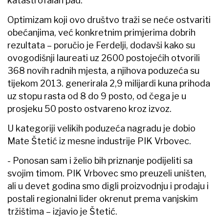
katastrofalan pad.
Optimizam koji ovo društvo traži se neće ostvariti
obećanjima, već konkretnim primjerima dobrih
rezultata – poručio je Ferdelji, dodavši kako su
ovogodišnji laureati uz 2600 postojećih otvorili
368 novih radnih mjesta, a njihova poduzeća su
tijekom 2013. generirala 2,9 milijardi kuna prihoda
uz stopu rasta od 8 do 9 posto, od čega je u
prosjeku 50 posto ostvareno kroz izvoz.
U kategoriji velikih poduzeća nagradu je dobio
Mate Štetić iz mesne industrije PIK Vrbovec.
- Ponosan sam i želio bih priznanje podijeliti sa
svojim timom. PIK Vrbovec smo preuzeli uništen,
ali u devet godina smo digli proizvodnju i prodaju i
postali regionalni lider okrenut prema vanjskim
tržištima – izjavio je Štetić.