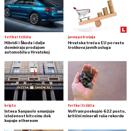
tvrtke i tržišta
javna potrošnja
Hibridi i Škoda i dalje
Hrvatska treća u EU po rastu
dominiraju prodajom
troškova javnih usluga
automobila u Hrvatskoj
kripto
tvrtke i tržišta
Intesa Sanpaolo smanjuje
Volfram poskupio 622 posto,
izloženost bitcoinu dok
kritični minerali ruše rekorde
kupuje ethereum