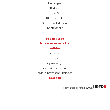
Unplugged
Podcast
Lider BI
Klub izvoznika
Studentski Lider klub
Konferencije
Pretplati se
Prijava na newsletter
e-lider
o nama
impressum
oglašavanje
opći uvjeti korištenja
politika privatnosti i kolačića
tocno.hr
copyright lider media 2025.