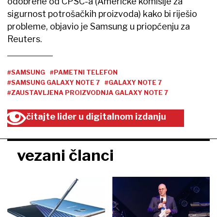
odobrene od CPSC-a (Američke komisije za
sigurnost potrošačkih proizvoda) kako bi riješio
probleme, objavio je Samsung u priopćenju za
Reuters.
#SAMSUNG
#PAMETNI TELEFON
#SAMSUNG GALAXY NOTE 7
#GALAXY NOTE 7
#ZAUSTAVLJENA PROIZVODNJA GALAXY NOTE 7
čitajte lider u digitalnom izdanju
vezani članci