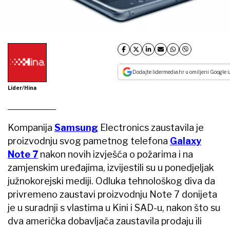
Dodajte lidermedia.hr u omiljeni Google i
Lider/Hina
Kompanija
Samsung
Electronics zaustavila je
proizvodnju svog pametnog telefona
Galaxy
Note 7
nakon novih izvješća o požarima i na
zamjenskim uređajima, izvijestili su u ponedjeljak
južnokorejski mediji. Odluka tehnološkog diva da
privremeno zaustavi proizvodnju Note 7 donijeta
je u suradnji s vlastima u Kini i SAD-u, nakon što su
dva američka dobavljača zaustavila prodaju ili