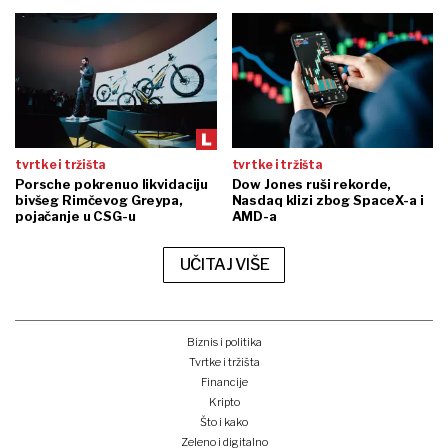
tvrtke i tržišta
tvrtke i tržišta
Porsche pokrenuo likvidaciju
Dow Jones ruši rekorde,
bivšeg Rimčevog Greypa,
Nasdaq klizi zbog SpaceX-a i
pojačanje u CSG-u
AMD-a
UČITAJ VIŠE
Biznis i politika
Tvrtke i tržišta
Financije
Kripto
Što i kako
Zeleno i digitalno