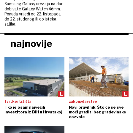
Samsung Galaxy uređaja na dar
dobivate Galaxy Watch 46mm.
Ponuda vrijedi od 22. listopada
do 22. studenog ili do isteka
zaliha.
najnovije
tvrtke i tržišta
zakonodavstvo
Tko je osam najvećih
Novi pravilnik: Što će se sve
investitora iz BiH u Hrvatskoj
moći graditi bez građevinske
dozvole