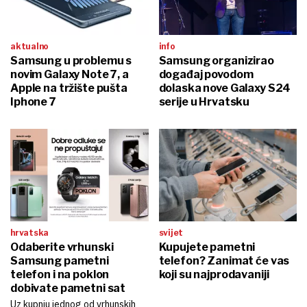
aktualno
info
Samsung u problemu s
Samsung organizirao
novim Galaxy Note 7, a
događaj povodom
Apple na tržište pušta
dolaska nove Galaxy S24
Iphone 7
serije u Hrvatsku
hrvatska
svijet
Odaberite vrhunski
Kupujete pametni
Samsung pametni
telefon? Zanimat će vas
telefon i na poklon
koji su najprodavaniji
dobivate pametni sat
Uz kupnju jednog od vrhunskih