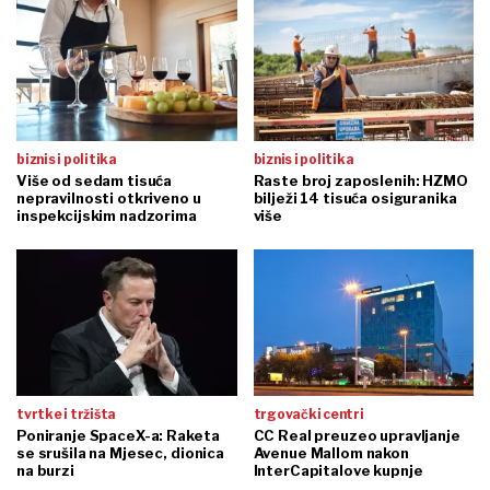
biznis i politika
biznis i politika
Više od sedam tisuća
Raste broj zaposlenih: HZMO
nepravilnosti otkriveno u
bilježi 14 tisuća osiguranika
inspekcijskim nadzorima
više
tvrtke i tržišta
trgovački centri
Poniranje SpaceX-a: Raketa
CC Real preuzeo upravljanje
se srušila na Mjesec, dionica
Avenue Mallom nakon
na burzi
InterCapitalove kupnje