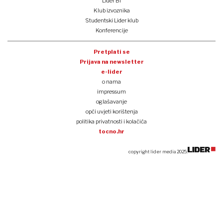
Lider BI
Klub izvoznika
Studentski Lider klub
Konferencije
Pretplati se
Prijava na newsletter
e-lider
o nama
impressum
oglašavanje
opći uvjeti korištenja
politika privatnosti i kolačića
tocno.hr
copyright lider media 2025.