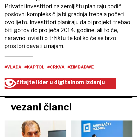
Privatni investitori na zemljištu planiraju podići
poslovni kompleks čija bi gradnja trebala početi
ovo ljeto. Investitori planiraju da bi projekt trebao
biti gotov do proljeća 2014. godine, ali to će,
naravno, ovisiti o tržištu te koliko će se brzo
prostori davati u najam.
#VLADA
#KAPTOL
#CRKVA
#ZIMBABWE
čitajte lider u digitalnom izdanju
vezani članci