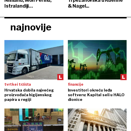
Nissanu, Mon Perinu,
Trpezanovska u Kuehne
Istralandiji…
& Nagel...
najnovije
tvrtke i tržišta
financije
Hrvatska dobila najvećeg
Investitori okreću leđa
proizvođača higijenskog
softveru: Kapital seli u HALO
papira u regiji
dionice