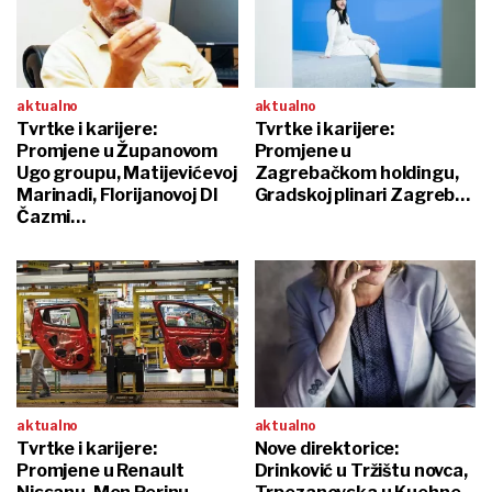
aktualno
aktualno
Tvrtke i karijere:
Tvrtke i karijere:
Promjene u Županovom
Promjene u
Ugo groupu, Matijevićevoj
Zagrebačkom holdingu,
Marinadi, Florijanovoj DI
Gradskoj plinari Zagreb…
Čazmi…
aktualno
aktualno
Tvrtke i karijere:
Nove direktorice:
Promjene u Renault
Drinković u Tržištu novca,