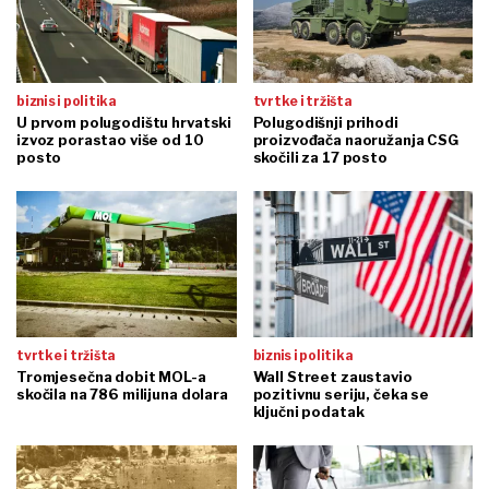
biznis i politika
tvrtke i tržišta
U prvom polugodištu hrvatski
Polugodišnji prihodi
izvoz porastao više od 10
proizvođača naoružanja CSG
posto
skočili za 17 posto
tvrtke i tržišta
biznis i politika
Tromjesečna dobit MOL-a
Wall Street zaustavio
skočila na 786 milijuna dolara
pozitivnu seriju, čeka se
ključni podatak