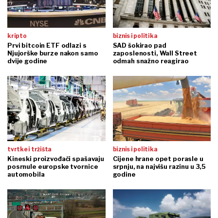
kripto
biznis i politika
Prvi bitcoin ETF odlazi s
SAD šokirao pad
Njujorške burze nakon samo
zaposlenosti, Wall Street
dvije godine
odmah snažno reagirao
tvrtke i tržišta
biznis i politika
Kineski proizvođači spašavaju
Cijene hrane opet porasle u
posrnule europske tvornice
srpnju, na najvišu razinu u 3,5
automobila
godine