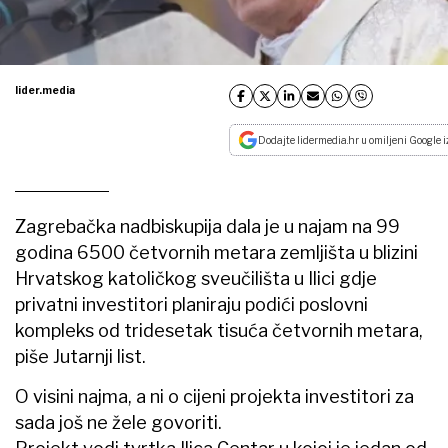
lider.media
Dodajte lidermedia.hr u omiljeni Google i
Zagrebačka nadbiskupija dala je u najam na 99
godina 6500 četvornih metara zemljišta u blizini
Hrvatskog katoličkog sveučilišta u Ilici gdje
privatni investitori planiraju podići poslovni
kompleks od tridesetak tisuća četvornih metara,
piše Jutarnji list.
O visini najma, a ni o cijeni projekta investitori za
sada još ne žele govoriti.