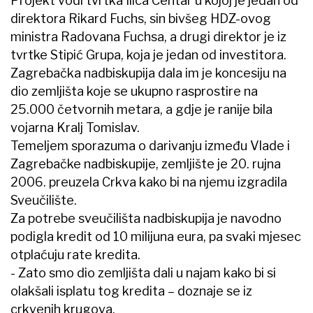
Projekt vodi tvrtka Ilica Centar u kojoj je jedan od
direktora Rikard Fuchs, sin bivšeg HDZ-ovog
ministra Radovana Fuchsa, a drugi direktor je iz
tvrtke Stipić Grupa, koja je jedan od investitora.
Zagrebačka nadbiskupija dala im je koncesiju na
dio zemljišta koje se ukupno rasprostire na
25.000 četvornih metara, a gdje je ranije bila
vojarna Kralj Tomislav.
Temeljem sporazuma o darivanju između Vlade i
Zagrebačke nadbiskupije, zemljište je 20. rujna
2006. preuzela Crkva kako bi na njemu izgradila
Sveučilište.
Za potrebe sveučilišta nadbiskupija je navodno
podigla kredit od 10 milijuna eura, pa svaki mjesec
otplaćuju rate kredita.
- Zato smo dio zemljišta dali u najam kako bi si
olakšali isplatu tog kredita – doznaje se iz
crkvenih krugova.