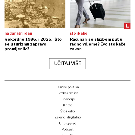
na današnji dan
što i kako
Rekordne 1986. i 2025.: Što
Računa li se službeni put u
se u turizmu zapravo
radno vrijeme? Evo što kaže
promijenilo?
zakon
UČITAJ VIŠE
Biznis i politika
Tvrtke i tržišta
Financije
Kripto
Što i kako
Zeleno i digitalno
Unplugged
Podcast