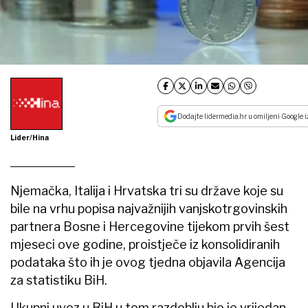
Dodajte lidermedia.hr u omiljeni Google i
Lider/Hina
Njemačka, Italija i Hrvatska tri su države koje su
bile na vrhu popisa najvažnijih vanjskotrgovinskih
partnera Bosne i Hercegovine tijekom prvih šest
mjeseci ove godine, proistječe iz konsolidiranih
podataka što ih je ovog tjedna objavila Agencija
za statistiku BiH.
Ukupni uvoz u BiH u tom razdoblju bio je vrijedan