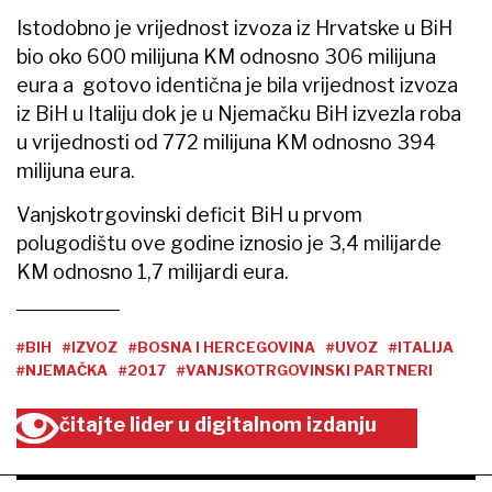
Istodobno je vrijednost izvoza iz Hrvatske u BiH
bio oko 600 milijuna KM odnosno 306 milijuna
eura a gotovo identična je bila vrijednost izvoza
iz BiH u Italiju dok je u Njemačku BiH izvezla roba
u vrijednosti od 772 milijuna KM odnosno 394
milijuna eura.
Vanjskotrgovinski deficit BiH u prvom
polugodištu ove godine iznosio je 3,4 milijarde
KM odnosno 1,7 milijardi eura.
#BIH
#IZVOZ
#BOSNA I HERCEGOVINA
#UVOZ
#ITALIJA
#NJEMAČKA
#2017
#VANJSKOTRGOVINSKI PARTNERI
čitajte lider u digitalnom izdanju