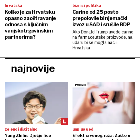
hrvatska
biznis i politika
Koliko je za Hrvatsku
Carine od 25 posto
opasno zaoštravanje
prepolovile bi njemački
odnosa s ključnim
izvoz u SAD i srušile BDP
vanjskotrgovinskim
Ako Donald Trump uvede carine
partnerima?
na farmaceutske proizvode, na
udaru bi se mogla naći i
Hrvatska
najnovije
zeleno i digitalno
unplugged
Yang Zhilin: Dječje lice
Efekt crvenog ruža: Zašto u