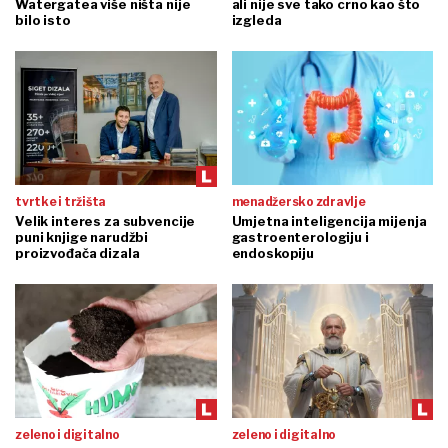
Watergatea više ništa nije
ali nije sve tako crno kao što
bilo isto
izgleda
tvrtke i tržišta
menadžersko zdravlje
Velik interes za subvencije
Umjetna inteligencija mijenja
puni knjige narudžbi
gastroenterologiju i
proizvođača dizala
endoskopiju
zeleno i digitalno
zeleno i digitalno