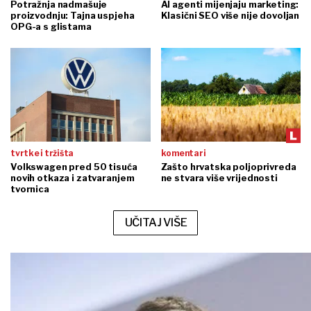
Potražnja nadmašuje
AI agenti mijenjaju marketing:
proizvodnju: Tajna uspjeha
Klasični SEO više nije dovoljan
OPG-a s glistama
tvrtke i tržišta
komentari
Volkswagen pred 50 tisuća
Zašto hrvatska poljoprivreda
novih otkaza i zatvaranjem
ne stvara više vrijednosti
tvornica
UČITAJ VIŠE