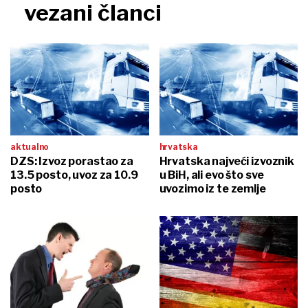
vezani članci
aktualno
hrvatska
DZS: Izvoz porastao za
Hrvatska najveći izvoznik
13.5 posto, uvoz za 10.9
u BiH, ali evo što sve
posto
uvozimo iz te zemlje