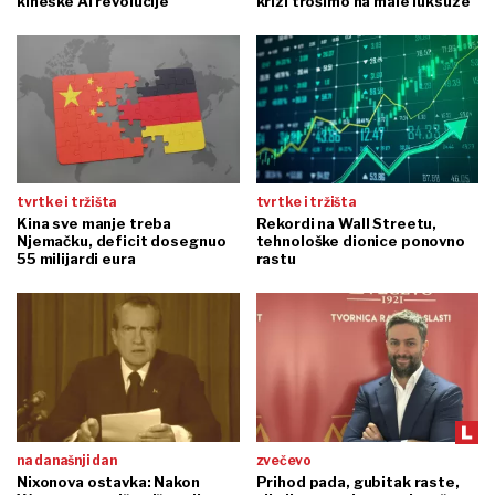
kineske AI revolucije
krizi trošimo na male luksuze
tvrtke i tržišta
tvrtke i tržišta
Kina sve manje treba
Rekordi na Wall Streetu,
Njemačku, deficit dosegnuo
tehnološke dionice ponovno
55 milijardi eura
rastu
na današnji dan
zvečevo
Nixonova ostavka: Nakon
Prihod pada, gubitak raste,