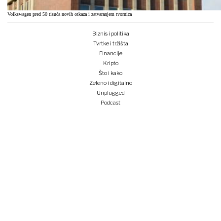
Volkswagen pred 50 tisuća novih otkaza i zatvaranjem tvornica
Biznis i politika
Tvrtke i tržišta
Financije
Kripto
Što i kako
Zeleno i digitalno
Unplugged
Podcast
Lider BI
Klub izvoznika
Studentski Lider klub
Konferencije
Pretplati se
Prijava na newsletter
e-lider
o nama
impressum
oglašavanje