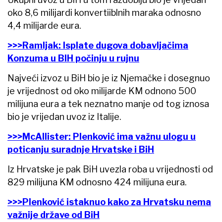
oko 8,6 milijardi konvertiiblnih maraka odnosno
4,4 milijarde eura.
>>>Ramljak: Isplate dugova dobavljačima
Konzuma u BIH počinju u rujnu
Najveći izvoz u BiH bio je iz Njemačke i dosegnuo
je vrijednost od oko milijarde KM odnono 500
milijuna eura a tek neznatno manje od tog iznosa
bio je vrijedan uvoz iz Italije.
>>>McAllister: Plenković ima važnu ulogu u
poticanju suradnje Hrvatske i BiH
Iz Hrvatske je pak BiH uvezla roba u vrijednosti od
829 milijuna KM odnosno 424 milijuna eura.
>>>Plenković istaknuo kako za Hrvatsku nema
važnije države od BiH