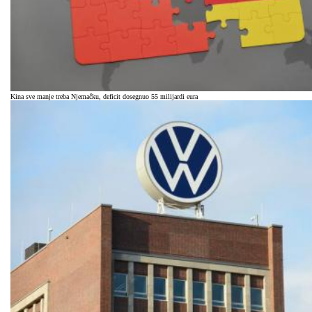
Kina sve manje treba Njemačku, deficit dosegnuo 55 milijardi eura