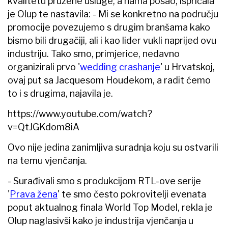
kvalitetu pružene usluge, a nama posao, ispričala
je Olup te nastavila: - Mi se konkretno na području
promocije povezujemo s drugim branšama kako
bismo bili drugačiji, ali i kao lider vukli naprijed ovu
industriju. Tako smo, primjerice, nedavno
organizirali prvo '
wedding crashanje
' u Hrvatskoj,
ovaj put sa Jacquesom Houdekom, a radit ćemo
to i s drugima, najavila je.
https://www.youtube.com/watch?
v=QtJGKdom8iA
Ovo nije jedina zanimljiva suradnja koju su ostvarili
na temu vjenčanja.
- Surađivali smo s produkcijom RTL-ove serije
'
Prava žena
' te smo često pokrovitelji evenata
poput aktualnog finala World Top Model, rekla je
Olup naglasivši kako je industrija vjenčanja u