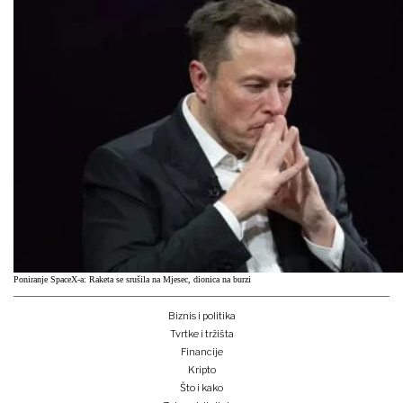
Poniranje SpaceX-a: Raketa se srušila na Mjesec, dionica na burzi
Biznis i politika
Tvrtke i tržišta
Financije
Kripto
Što i kako