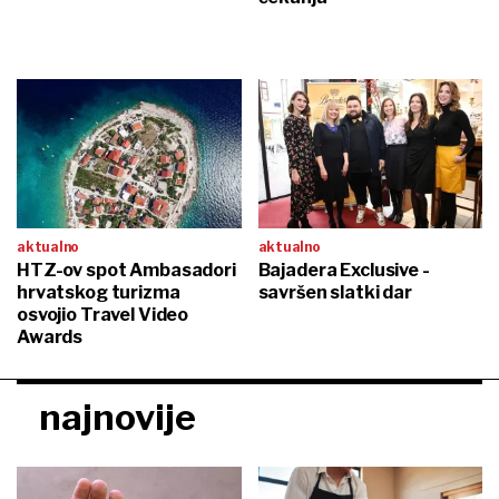
aktualno
aktualno
HTZ-ov spot Ambasadori
Bajadera Exclusive -
hrvatskog turizma
savršen slatki dar
osvojio Travel Video
Awards
najnovije