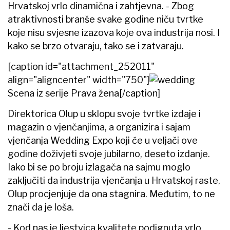
Hrvatskoj vrlo dinamična i zahtjevna. - Zbog
atraktivnosti branše svake godine niču tvrtke
koje nisu svjesne izazova koje ova industrija nosi. I
kako se brzo otvaraju, tako se i zatvaraju.
[caption id="attachment_252011"
align="aligncenter" width="750"]
Scena iz serije Prava žena[/caption]
Direktorica Olup u sklopu svoje tvrtke izdaje i
magazin o vjenčanjima, a organizira i sajam
vjenčanja Wedding Expo koji će u veljači ove
godine doživjeti svoje jubilarno, deseto izdanje.
Iako bi se po broju izlagača na sajmu moglo
zaključiti da industrija vjenčanja u Hrvatskoj raste,
Olup procjenjuje da ona stagnira. Međutim, to ne
znači da je loša.
- Kod nas je ljestvica kvalitete podignuta vrlo