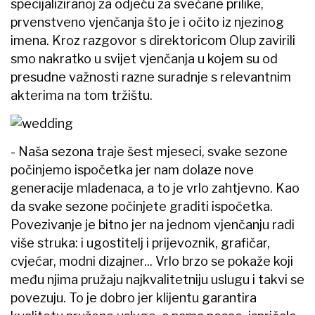
specijaliziranoj za odjeću za svečane prilike,
prvenstveno vjenčanja što je i očito iz njezinog
imena. Kroz razgovor s direktoricom Olup zavirili
smo nakratko u svijet vjenčanja u kojem su od
presudne važnosti razne suradnje s relevantnim
akterima na tom tržištu.
- Naša sezona traje šest mjeseci, svake sezone
počinjemo ispočetka jer nam dolaze nove
generacije mladenaca, a to je vrlo zahtjevno. Kao
da svake sezone počinjete graditi ispočetka.
Povezivanje je bitno jer na jednom vjenčanju radi
više struka: i ugostitelj i prijevoznik, grafičar,
cvjećar, modni dizajner... Vrlo brzo se pokaže koji
među njima pružaju najkvalitetniju uslugu i takvi se
povezuju. To je dobro jer klijentu garantira