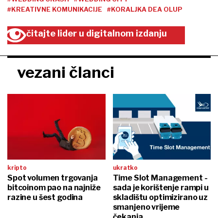
#KREATIVNE KOMUNIKACIJE
#KORALJKA DEA OLUP
čitajte lider u digitalnom izdanju
vezani članci
kripto
ukratko
Spot volumen trgovanja
Time Slot Management -
bitcoinom pao na najniže
sada je korištenje rampi u
razine u šest godina
skladištu optimizirano uz
smanjeno vrijeme
čekanja