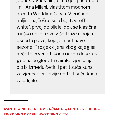
jednostavnost linija, a to je i prisutno u
liniji Ana Milani, vlastitom modnom
brendu Wedding Cityja. Vjenčane
haljine najčešće su u boji tzv. 'off
white', prvoj do bijele, dok se klasična
muška odijela sve više traže u bojama,
osobito plavoj koja je must have
sezone. Prosjek cijena zbog kojeg se
nećete crvenjeti kada nakon desetak
godina pogledate snimke vjenčanja
bio bi između četiri i pet tisuća kuna
za vjenčanicu i dvije do tri tisuće kuna
za odijelo.
#SPOT
#INDUSTRIJA VJENČANJA
#JACQUES HOUDEK
#WEDDING CRASH
#WEDDING CITY