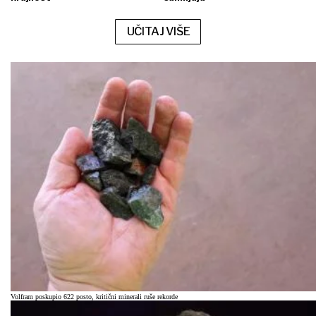
UČITAJ VIŠE
Volfram poskupio 622 posto, kritični minerali ruše rekorde