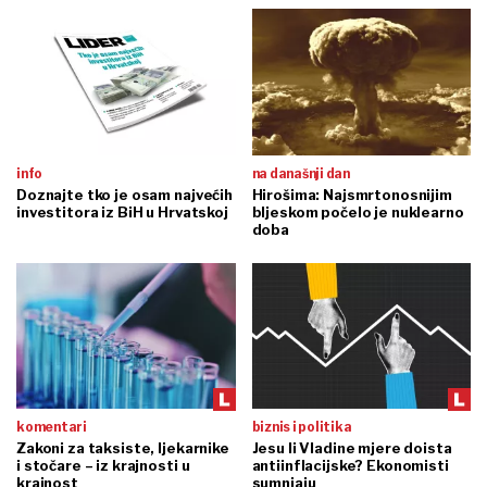
info
na današnji dan
Doznajte tko je osam najvećih
Hirošima: Najsmrtonosnijim
investitora iz BiH u Hrvatskoj
bljeskom počelo je nuklearno
doba
komentari
biznis i politika
Zakoni za taksiste, ljekarnike
Jesu li Vladine mjere doista
i stočare – iz krajnosti u
antiinflacijske? Ekonomisti
krajnost
sumnjaju