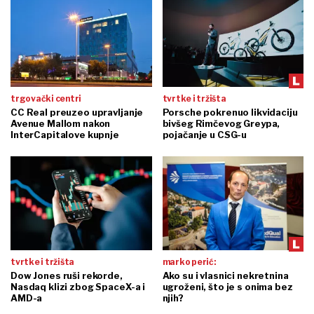
trgovački centri
tvrtke i tržišta
CC Real preuzeo upravljanje
Porsche pokrenuo likvidaciju
Avenue Mallom nakon
bivšeg Rimčevog Greypa,
InterCapitalove kupnje
pojačanje u CSG-u
tvrtke i tržišta
marko perić:
Dow Jones ruši rekorde,
Ako su i vlasnici nekretnina
Nasdaq klizi zbog SpaceX-a i
ugroženi, što je s onima bez
AMD-a
njih?