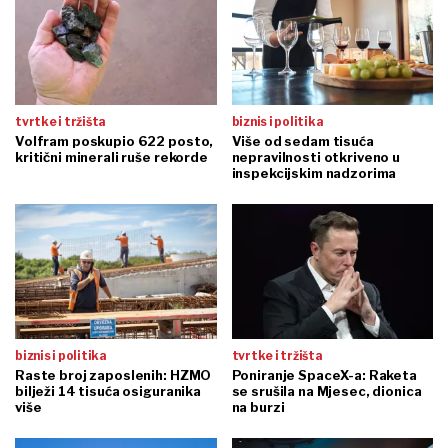
tvrtke i tržišta
biznis i politika
Volfram poskupio 622 posto,
Više od sedam tisuća
kritični minerali ruše rekorde
nepravilnosti otkriveno u
inspekcijskim nadzorima
biznis i politika
tvrtke i tržišta
Raste broj zaposlenih: HZMO
Poniranje SpaceX-a: Raketa
bilježi 14 tisuća osiguranika
se srušila na Mjesec, dionica
više
na burzi