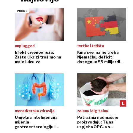
unplugged
tvrtke i tržišta
Efekt crvenog ruža:
Kina sve manje treba
Zašto u krizi trošimo na
Njemačku, deficit
male luksuze
dosegnuo 55 milijardi
eura
menadžersko zdravlje
zeleno i digitalno
Umjetna inteligencija
Potražnja nadmašuje
mijenja
proizvodnju: Tajna
gastroenterologiju i
uspjeha OPG-a s
endoskopiju
glistama