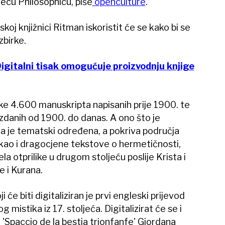
hecu Philosophicu, piše
openculture
.
j knjižnici Ritman iskoristit će se kako bi se
 zbirke.
gitalni tisak omogućuje proizvodnju knjige
ike 4.600 manuskripta napisanih prije 1900. te
izdanih od 1900. do danas. A ono što je
 da je tematski određena, a pokriva područja
, kao i dragocjene tekstove o hermetičnosti,
ela otprilike u drugom stoljeću poslije Krista i
e i Kurana.
će biti digitaliziran je prvi engleski prijevod
mistika iz 17. stoljeća. Digitalizirat će se i
 'Spaccio de la bestia trionfanfe' Giordana