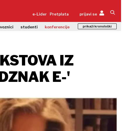
e-Lider
Pretplata
prijavi se
prikaži kronološki
zvoznici
studenti
konferencije
EKSTOVA IZ
DZNAK E-'