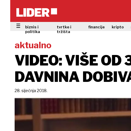
biznis i
tvrtke i
financije
kripto
politika
tržišta
aktualno
VIDEO: VIŠE OD
DAVNINA DOBIV
28. siječnja 2018.