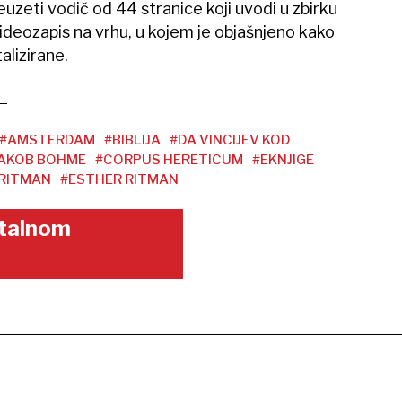
euzeti vodič od 44 stranice koji uvodi u zbirku
videozapis na vrhu, u kojem je objašnjeno kako
alizirane.
#AMSTERDAM
#BIBLIJA
#DA VINCIJEV KOD
AKOB BOHME
#CORPUS HERETICUM
#EKNJIGE
RITMAN
#ESTHER RITMAN
gitalnom