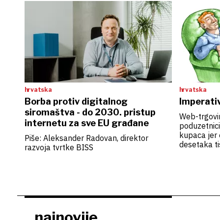
hrvatska
hrvatska
Borba protiv digitalnog
Imperativ
siromaštva - do 2030. pristup
Web-trgovin
internetu za sve EU građane
poduzetnici
kupaca jer 
Piše: Aleksander Radovan, direktor
desetaka ti
razvoja tvrtke BISS
koje svoje 
Hrvatsku. 
online trg
telefonima
najnovije