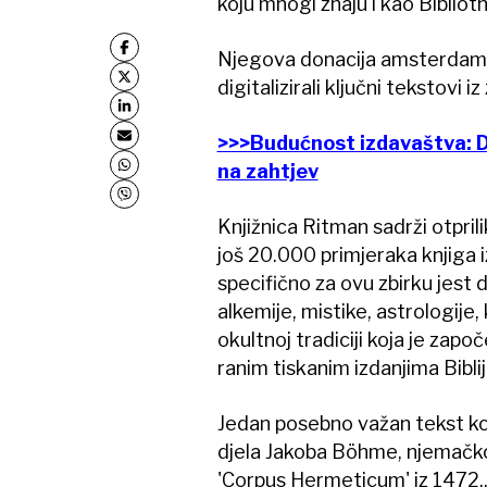
koju mnogi znaju i kao Bibliot
Njegova donacija amsterdamsko
digitalizirali ključni tekstovi iz
>>>Budućnost izdavaštva: Di
na zahtjev
Knjižnica Ritman sadrži otpril
još 20.000 primjeraka knjiga 
specifično za ovu zbirku jest
alkemije, mistike, astrologije
okultnoj tradiciji koja je započ
ranim tiskanim izdanjima Biblij
Jedan posebno važan tekst koji 
djela Jakoba Böhme, njemačkog 
'Corpus Hermeticum' iz 1472.,