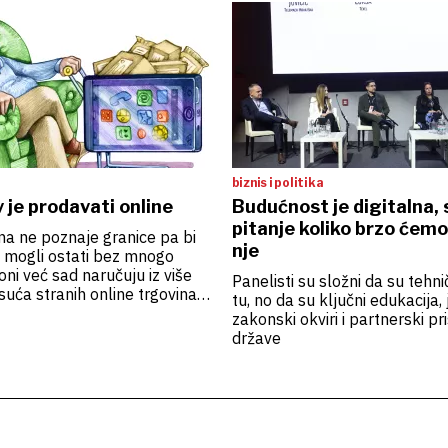
biznis i politika
 je prodavati online
Budućnost je digitalna,
pitanje koliko brzo ćemo 
a ne poznaje granice pa bi
nje
 mogli ostati bez mnogo
oni već sad naručuju iz više
Panelisti su složni da su tehni
suća stranih online trgovina
tu, no da su ključni edukacija, 
proizvode dostavljaju u
zakonski okviri i partnerski pr
Čak osamdeset posto posjeta
države
ovinama obavi se pametnim