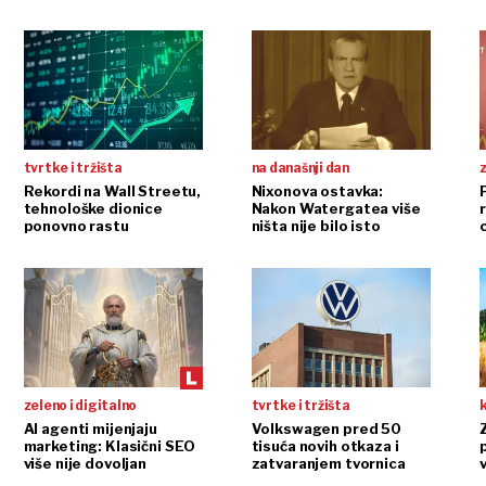
tvrtke i tržišta
na današnji dan
Rekordi na Wall Streetu,
Nixonova ostavka:
tehnološke dionice
Nakon Watergatea više
r
ponovno rastu
ništa nije bilo isto
zeleno i digitalno
tvrtke i tržišta
AI agenti mijenjaju
Volkswagen pred 50
marketing: Klasični SEO
tisuća novih otkaza i
više nije dovoljan
zatvaranjem tvornica
v