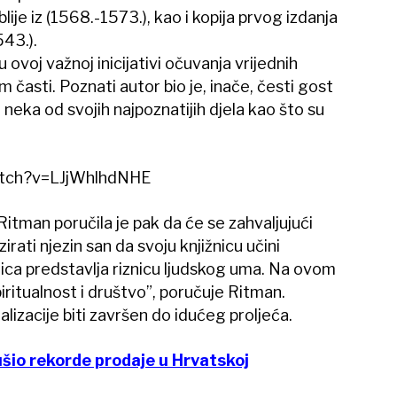
lije iz (1568.-1573.), kao i kopija prvog izdanja
43.).
ovoj važnoj inicijativi očuvanja vrijednih
 časti. Poznati autor bio je, inače, česti gost
 neka od svojih najpoznatijih djela kao što su
atch?v=LJjWhlhdNHE
Ritman poručila je pak da će se zahvaljujući
rati njezin san da svoju knjižnicu učini
ica predstavlja riznicu ljudskog uma. Na ovom
ritualnost i društvo”, poručuje Ritman.
lizacije biti završen do idućeg proljeća.
šio rekorde prodaje u Hrvatskoj