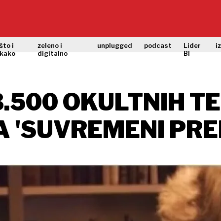
što i
zeleno i
unplugged
podcast
Lider
i
kako
digitalno
BI
 3.500 OKULTNIH T
A 'SUVREMENI PRE