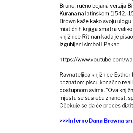
Brune, ručno bojana verzija Bib
Kurana na latinskom (1542.-15
Brown kaže kako svoju ulogu u 
mističnih knjiga smatra velikom
knjižnice Ritman kada je pisao
Izgubljeni simbol i Pakao.
https://www.youtube.com/w
Ravnateljica knjižnice Esther 
poznatom piscu konačno realizi
dostupnom svima. “Ova knjižn
mjestu se susreću znanost, spi
Očekuje se da će proces digita
>>>Inferno Dana Browna sru