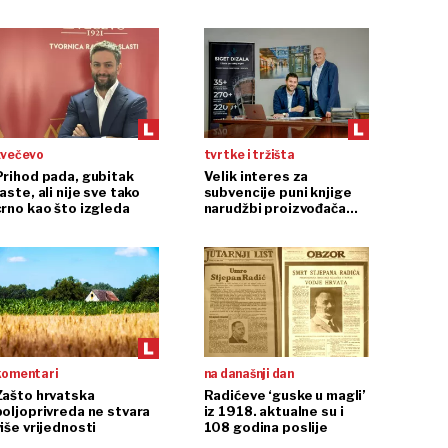
zvečevo
tvrtke i tržišta
Prihod pada, gubitak
Velik interes za
aste, ali nije sve tako
subvencije puni knjige
crno kao što izgleda
narudžbi proizvođača
dizala
komentari
na današnji dan
Zašto hrvatska
Radićeve ‘guske u magli’
poljoprivreda ne stvara
iz 1918. aktualne su i
iše vrijednosti
108 godina poslije