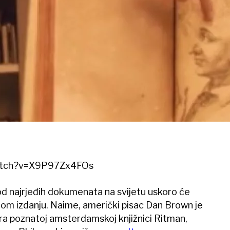
watch?v=X9P97Zx4FOs
 od najrjeđih dokumenata na svijetu uskoro će
alnom izdanju. Naime, američki pisac Dan Brown je
a poznatoj amsterdamskoj knjižnici Ritman,