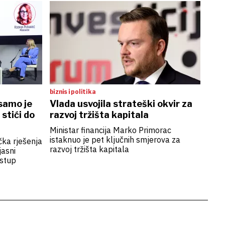
biznis i politika
 samo je
Vlada usvojila strateški okvir za
stići do
razvoj tržišta kapitala
Ministar financija Marko Primorac
istaknuo je pet ključnih smjerova za
čka rješenja
razvoj tržišta kapitala
jasni
istup