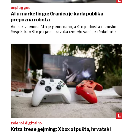
unplugged
AI u marketingu: Granica je kada publika
prepozna robota
Vidi se iz aviona što je generirano, a što je doista osmislio
čovjek, kao što je i jasna razlika između vanilije i čokolade
zeleno i digitalno
Kriza trese gejming: Xbox otpušta, hrvatski