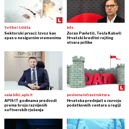
tvrtke i tržišta
info
Sektorski prvaci: Izvoz kao
Zoran Pavletić, Tesla Kabeli:
spas u nesigurnim vremenima
Hrvatski kreditni rejting
otvara prilike
saša bilić, apis it
poslovna infrastruktura
APIS IT godinama predvodi
Hrvatska prednjači u razvoju
prema broju razvijenih
podatkovnih centara u regiji
softverskih rješenja