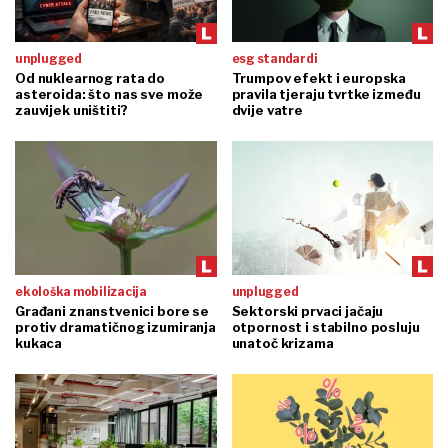
unplugged
esg standardi
Od nuklearnog rata do
Trumpov efekt i europska
asteroida: što nas sve može
pravila tjeraju tvrtke između
zauvijek uništiti?
dvije vatre
ekološka mobilizacija
unplugged
Građani znanstvenici bore se
Sektorski prvaci jačaju
protiv dramatičnog izumiranja
otpornost i stabilno posluju
kukaca
unatoč krizama