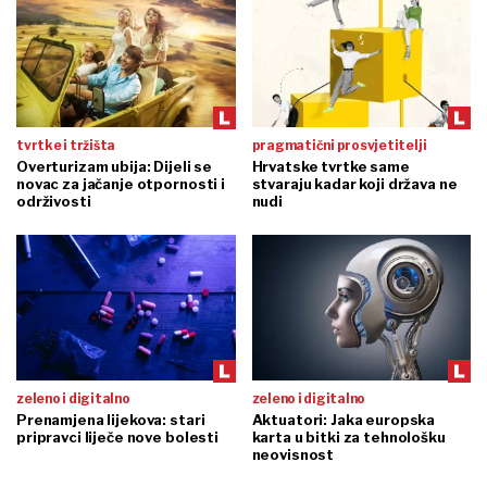
tvrtke i tržišta
pragmatični prosvjetitelji
Overturizam ubija: Dijeli se
Hrvatske tvrtke same
novac za jačanje otpornosti i
stvaraju kadar koji država ne
održivosti
nudi
zeleno i digitalno
zeleno i digitalno
Prenamjena lijekova: stari
Aktuatori: Jaka europska
pripravci liječe nove bolesti
karta u bitki za tehnološku
neovisnost