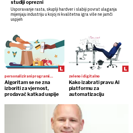
studiji oprezni
Usporavanje rasta, skuplji hardver i slabiji povrat ulaganja
mijenjaju industriju u kojoj ni kvalitetna igra više ne jamči
uspjeh
personalizirani programi
zeleno i digitalno
lojalnosti
Algoritam se ne zna
Kako izabrati pravu AI
izboriti za vjernost,
platformu za
prodavač katkad uspije
automatizaciju