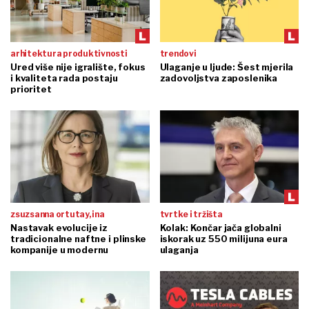
arhitektura produktivnosti
trendovi
Ured više nije igralište, fokus
Ulaganje u ljude: Šest mjerila
i kvaliteta rada postaju
zadovoljstva zaposlenika
prioritet
zsuzsanna ortutay, ina
tvrtke i tržišta
Nastavak evolucije iz
Kolak: Končar jača globalni
tradicionalne naftne i plinske
iskorak uz 550 milijuna eura
kompanije u modernu
ulaganja