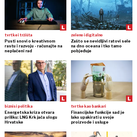
tvrtke i tržišta
zeleno i digitalno
Pusti snovi o kreativnom
Zašto se nevidljivi ratovi sele
rastu i razvoju - računajte na
na dno oceana i tko tamo
neplaćeni rad
pobjeđuje
biznis i politika
tvrtke kao bankari
Energetska kriza otvara
Financijske funkcije sad je
priliku: LNG Krk jača ulogu
lako upakirati u svoje
Hrvatske
proizvode i usluge