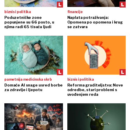
biznis i politika
financije
Poduzetničke zone
Naplata potraživanja:
popunjene su 66 posto, u
Opomena po opomena i krug
njima radi 65 tisuća ljudi
se zatvara
pametnija medicinska skrb
biznis i politika
Domaće AI snage usred borbe
Reforma graditeljstva: Nove
za zdravlje i ljepotu
odredbe, stari problemi s
uvođenjem reda