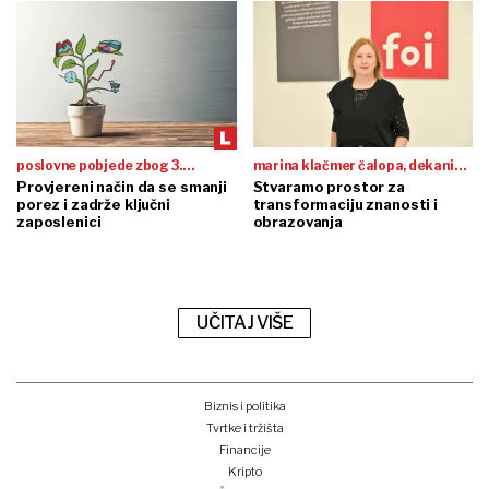
poslovne pobjede zbog 3.
marina klačmer čalopa, dekanica
mirovinskog stupa
Provjereni način da se smanji
foi-ja
Stvaramo prostor za
porez i zadrže ključni
transformaciju znanosti i
zaposlenici
obrazovanja
UČITAJ VIŠE
Biznis i politika
Tvrtke i tržišta
Financije
Kripto