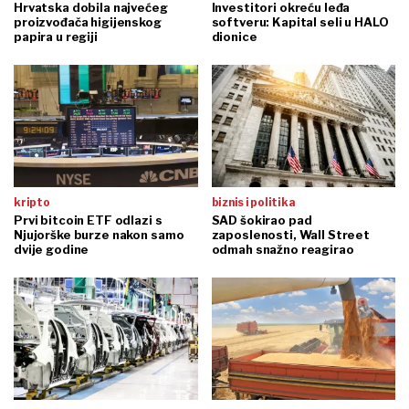
Hrvatska dobila najvećeg
Investitori okreću leđa
proizvođača higijenskog
softveru: Kapital seli u HALO
papira u regiji
dionice
kripto
biznis i politika
Prvi bitcoin ETF odlazi s
SAD šokirao pad
Njujorške burze nakon samo
zaposlenosti, Wall Street
dvije godine
odmah snažno reagirao