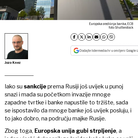
Europska središnja banka, ECB
foto Shutterstock
Dodajte lidermedia.hr u omiljeni Google i
Jozo Knez
Iako su
sankcije
prema Rusiji još uvijek u punoj
snazi i mada su početkom invazije mnoge
zapadne tvrtke i banke napustile to tržište, sada
se ispostavilo da mnoge banke još uvijek posluju, i
to jako dobro, na području majke Rusije.
Zbog toga,
Europska unija gubi strpljenje
, a