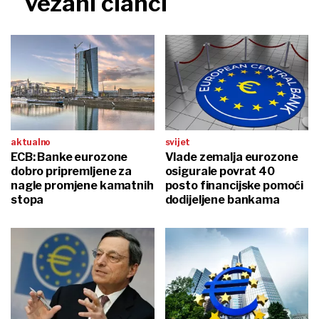
vezani članci
aktualno
svijet
ECB: Banke eurozone
Vlade zemalja eurozone
dobro pripremljene za
osigurale povrat 40
nagle promjene kamatnih
posto financijske pomoći
stopa
dodijeljene bankama