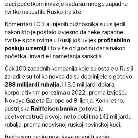
izaći početkom invazije kada su mnoge zapadne
tvrtke napustile Rusko tržište.
Komentari ECB-a i njenih dužnosnika su uslijedili
nakon što je postalo izvjesno da neke zapadne
tvrtke s poslovima u Rusiji još uvijek
profitabilno
posluju u zemlji
i to više od godinu dana nakon
početka i invazije i nametanja sankcija.
Čak 100 zapadnih kompanija koje su ostale u Rusiji
zaradile su toliko novca da su doprinijele s gotovo
288 milijardi rubalja,
ili 3,5 milijardi dolara,
korporativnim porezima u 2022., prema izvješću
Novaya Gazeta Europe od 8. lipnja. Konkretno,
austrijska
Raiffeisen banka
gotovo je
učetverostručila svoju neto dobit na 141 milijardu
rubalja, prema neovisnoj ruskoj novinskoj kući.
Raiffeisen banka pokušava odvojiti svoje