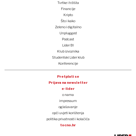
Tvrtke i tržišta
Financije
Kripto
Što i kako
Zeleno i digitalno
Unplugged
Podcast
Lider BI
Klub izvoznika
Studentski Lider klub
Konferencije
Pretplati se
Prijava na newsletter
e-lider
o nama
impressum
oglašavanje
opći uvjeti korištenja
politika privatnosti i kolačića
tocno.hr