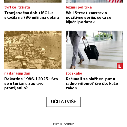
tvrtke i tržišta
biznis i politika
Tromjesečna dobit MOL-a
Wall Street zaustavio
skočila na 786 milijuna dolara
pozitivnu seriju, čeka se
ključni podatak
na današnji dan
što i kako
Rekordne 1986. i 2025.: Što
Računa li se službeni put u
se u turizmu zapravo
radno vrijeme? Evo što kaže
promijenilo?
zakon
UČITAJ VIŠE
Biznis i politika