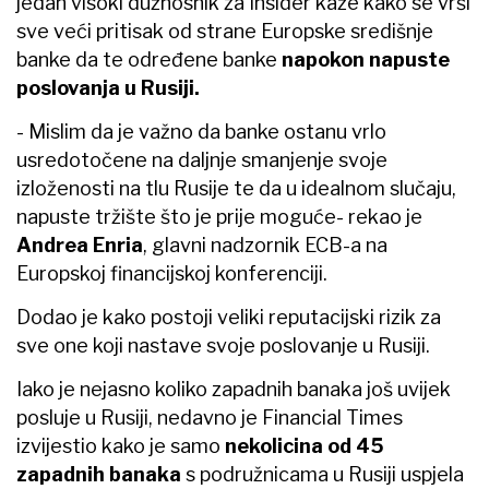
jedan visoki dužnosnik za Insider kaže kako se vrši
sve veći pritisak od strane Europske središnje
banke da te određene banke
napokon napuste
poslovanja u Rusiji.
- Mislim da je važno da banke ostanu vrlo
usredotočene na daljnje smanjenje svoje
izloženosti na tlu Rusije te da u idealnom slučaju,
napuste tržište što je prije moguće- rekao je
Andrea Enria
, glavni nadzornik ECB-a na
Europskoj financijskoj konferenciji.
Dodao je kako postoji veliki reputacijski rizik za
sve one koji nastave svoje poslovanje u Rusiji.
Iako je nejasno koliko zapadnih banaka još uvijek
posluje u Rusiji, nedavno je Financial Times
izvijestio kako je samo
nekolicina od 45
zapadnih banaka
s podružnicama u Rusiji uspjela