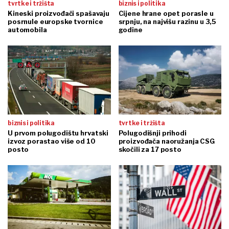
tvrtke i tržišta
biznis i politika
Kineski proizvođači spašavaju
Cijene hrane opet porasle u
posrnule europske tvornice
srpnju, na najvišu razinu u 3,5
automobila
godine
biznis i politika
tvrtke i tržišta
U prvom polugodištu hrvatski
Polugodišnji prihodi
izvoz porastao više od 10
proizvođača naoružanja CSG
posto
skočili za 17 posto