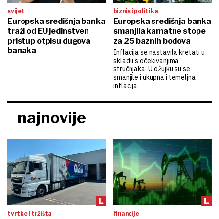
svijet
biznis i politika
Europska središnja banka
Europska središnja banka
traži od EU jedinstven
smanjila kamatne stope
pristup otpisu dugova
za 25 baznih bodova
banaka
Inflacija se nastavila kretati u
skladu s očekivanjima
stručnjaka. U ožujku su se
smanjile i ukupna i temeljna
inflacija
najnovije
tvrtke i tržišta
financije