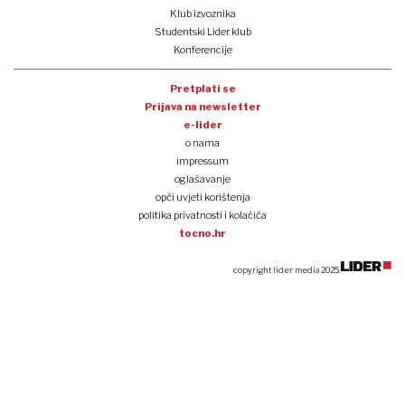
Klub izvoznika
Studentski Lider klub
Konferencije
Pretplati se
Prijava na newsletter
e-lider
o nama
impressum
oglašavanje
opći uvjeti korištenja
politika privatnosti i kolačića
tocno.hr
copyright lider media 2025.