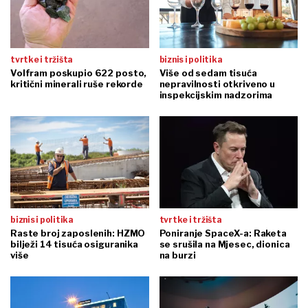
tvrtke i tržišta
biznis i politika
Volfram poskupio 622 posto,
Više od sedam tisuća
kritični minerali ruše rekorde
nepravilnosti otkriveno u
inspekcijskim nadzorima
biznis i politika
tvrtke i tržišta
Raste broj zaposlenih: HZMO
Poniranje SpaceX-a: Raketa
bilježi 14 tisuća osiguranika
se srušila na Mjesec, dionica
više
na burzi