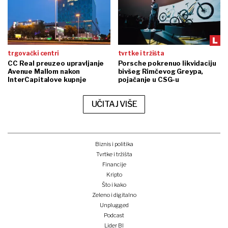
trgovački centri
tvrtke i tržišta
CC Real preuzeo upravljanje
Porsche pokrenuo likvidaciju
Avenue Mallom nakon
bivšeg Rimčevog Greypa,
InterCapitalove kupnje
pojačanje u CSG-u
UČITAJ VIŠE
Biznis i politika
Tvrtke i tržišta
Financije
Kripto
Što i kako
Zeleno i digitalno
Unplugged
Podcast
Lider BI