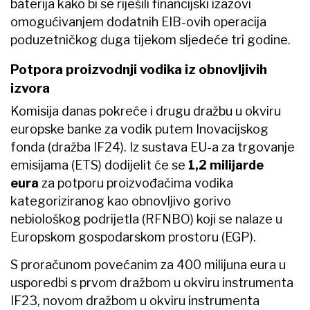
baterija kako bi se riješili financijski izazovi
omogućivanjem dodatnih EIB-ovih operacija
poduzetničkog duga tijekom sljedeće tri godine.
Potpora proizvodnji vodika iz obnovljivih
izvora
Komisija danas pokreće i drugu dražbu u okviru
europske banke za vodik putem Inovacijskog
fonda (dražba IF24). Iz sustava EU-a za trgovanje
emisijama (ETS) dodijelit će se
1,2 milijarde
eura
za potporu proizvođačima vodika
kategoriziranog kao obnovljivo gorivo
nebiološkog podrijetla (RFNBO) koji se nalaze u
Europskom gospodarskom prostoru (EGP).
S proračunom povećanim za 400 milijuna eura u
usporedbi s prvom dražbom u okviru instrumenta
IF23, novom dražbom u okviru instrumenta