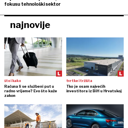
fokusu tehnološki sektor
najnovije
što i kako
tvrtke i tržišta
Računa li se službeni put u
Tko je osam najvećih
radno vrijeme? Evo što kaže
investitora iz BiH u Hrvatskoj
zakon