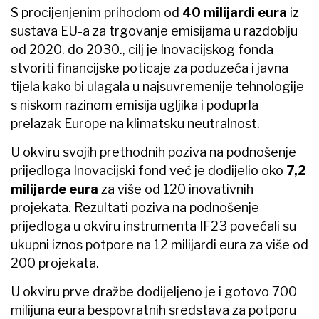
S procijenjenim prihodom od
40 milijardi eura
iz
sustava EU-a za trgovanje emisijama u razdoblju
od 2020. do 2030., cilj je Inovacijskog fonda
stvoriti financijske poticaje za poduzeća i javna
tijela kako bi ulagala u najsuvremenije tehnologije
s niskom razinom emisija ugljika i poduprla
prelazak Europe na klimatsku neutralnost.
U okviru svojih prethodnih poziva na podnošenje
prijedloga Inovacijski fond već je dodijelio oko
7,2
milijarde eura
za više od 120 inovativnih
projekata. Rezultati poziva na podnošenje
prijedloga u okviru instrumenta IF23 povećali su
ukupni iznos potpore na 12 milijardi eura za više od
200 projekata.
U okviru prve dražbe dodijeljeno je i gotovo 700
milijuna eura bespovratnih sredstava za potporu