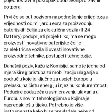
pojednostavne postupak odobravanja državnih
potpora.
Prvi će se put pozivom na podnošenje prijedloga u
vrijednosti od milijardu eura za proizvodnju
baterijskih ćelija za električna vozila (IF24
Battery) poduprijeti projekti kojima se mogu
proizvesti inovativne baterijske ćelije
za električna vozila ili uvesti inovativne
proizvodne tehnike, postupci i tehnologije.
Današnji poziv, kažu iz Komisije, samo je jedna od
mjera šireg pristupa za mobilizaciju ulaganja u
području koje je ključno za uspjeh Europe u
prelasku na čistu energiju i njezinu konkurentnost.
Podupire poduzeća u usmjeravanju ulaganja u
Europu s novim tehnologijama u kojima je
napredak još u tijeku. Potrebno je više
instrumenata kako bi se prevladale neke od