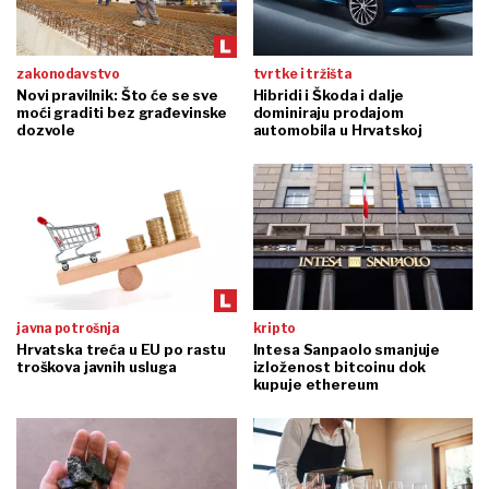
zakonodavstvo
tvrtke i tržišta
Novi pravilnik: Što će se sve
Hibridi i Škoda i dalje
moći graditi bez građevinske
dominiraju prodajom
dozvole
automobila u Hrvatskoj
javna potrošnja
kripto
Hrvatska treća u EU po rastu
Intesa Sanpaolo smanjuje
troškova javnih usluga
izloženost bitcoinu dok
kupuje ethereum