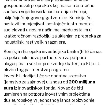
gospodarskih prepreka s kojima se trenutačno
suočava vrijednosni lanac baterija u Europi,
uključujući njegove gigatvornice. Komisija će
nastaviti primjenjivati postojeće instrumente i
sudjelovati u novim načinima, među ostalim u
kratkoročnom razdoblju, za uklanjanje prepreka za
industrijski rast velikih razmjera.
Komisija i Europska investicijska banka (EIB) danas
su pokrenule novo partnerstvo za potporu
ulaganjima u sektor proizvodnje baterija u EU-u. U
okviru tog partnerstva programu
InvestEU dodijelit će se dodatna sredstva
(jamstvo za zajmove) u iznosu od
200 milijuna
eura
iz Inovacijskog fonda. Novac će biti
usmjeren na potporu inovativnim projektima
duž europskog vrijednosnog lanca proizvodnje