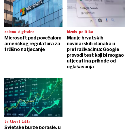
zeleno i digitalno
biznis i politika
Microsoft pod povećalom
Manje hrvatskih
američkog regulatora za
novinarskih članaka u
tržišno natjecanje
pretraživačima: Google
provodi test koji bi mogao
utjecati na prihode od
oglašavanja
tvrtke i tržišta
Svjetske burze porasle, u