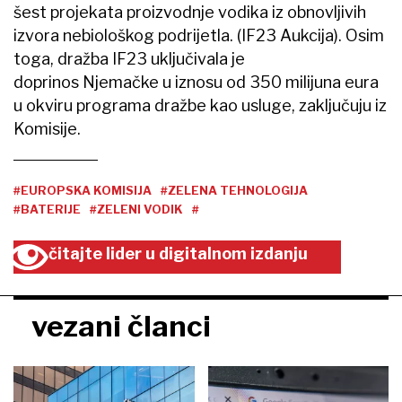
šest projekata proizvodnje vodika iz obnovljivih
izvora nebiološkog podrijetla. (IF23 Aukcija). Osim
toga, dražba IF23 uključivala je
doprinos Njemačke u iznosu od 350 milijuna eura
u okviru programa dražbe kao usluge, zaključuju iz
Komisije.
#EUROPSKA KOMISIJA
#ZELENA TEHNOLOGIJA
#BATERIJE
#ZELENI VODIK
#
čitajte lider u digitalnom izdanju
vezani članci