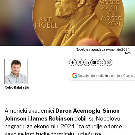
Nobelova nagrada za ekonomiju 2024.
foto
Dodajte lidermedia.hr u omiljeni Google i
Roko Kalafatić
Američki akademici
Daron Acemoglu
,
Simon
Johnson
i
James Robinson
dobili su Nobelovu
nagradu za ekonomiju 2024. 'za studije o tome
kako se institucije formiraju i utječu na