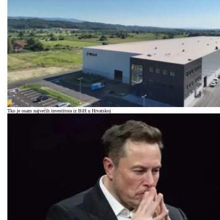
Tko je osam najvećih investitora iz BiH u Hrvatskoj