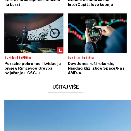
na burzi
InterCapitalove kupnje
tvrtke i tržišta
tvrtke i tržišta
Porsche pokrenuo likvidaciju
Dow Jones ruši rekorde,
bivšeg Rimčevog Greypa,
Nasdaq klizi zbog SpaceX-a i
pojačanje u CSG-u
AMD-a
UČITAJ VIŠE