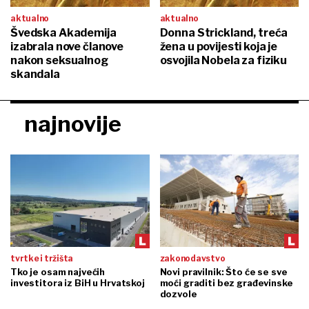
aktualno
aktualno
Švedska Akademija
Donna Strickland, treća
izabrala nove članove
žena u povijesti koja je
nakon seksualnog
osvojila Nobela za fiziku
skandala
najnovije
tvrtke i tržišta
zakonodavstvo
Tko je osam najvećih
Novi pravilnik: Što će se sve
investitora iz BiH u Hrvatskoj
moći graditi bez građevinske
dozvole