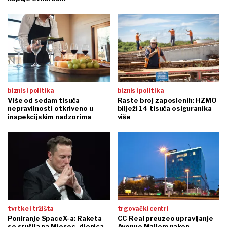
biznis i politika
biznis i politika
Više od sedam tisuća
Raste broj zaposlenih: HZMO
nepravilnosti otkriveno u
bilježi 14 tisuća osiguranika
inspekcijskim nadzorima
više
tvrtke i tržišta
trgovački centri
Poniranje SpaceX-a: Raketa
CC Real preuzeo upravljanje
se srušila na Mjesec, dionica
Avenue Mallom nakon