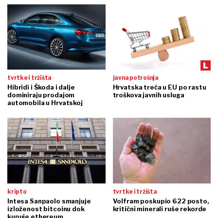
tvrtke i tržišta
javna potrošnja
Hibridi i Škoda i dalje
Hrvatska treća u EU po rastu
dominiraju prodajom
troškova javnih usluga
automobila u Hrvatskoj
kripto
tvrtke i tržišta
Intesa Sanpaolo smanjuje
Volfram poskupio 622 posto,
izloženost bitcoinu dok
kritični minerali ruše rekorde
kupuje ethereum