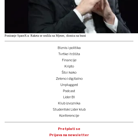
Poniranje SpaceX-a: Raketa se srušila na Mjesec, dionica na burzi
Biznis i politika
Tvrtke i tržišta
Financije
Kripto
Što i kako
Zeleno i digitalno
Unplugged
Podcast
Lider BI
Klub izvoznika
Studentski Lider klub
Konferencije
Pretplati se
Prijava na newsletter