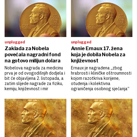
unplugged
unplugged
Zaklada za Nobela
Annie Ernaux 17. žena
povećala nagradni fond
koja je dobila Nobela za
na gotovo milijun dolara
književnost
Nobelova nagrada za medicinu
Ernaux je nagrađena „zbog
prva je od ovogodišnjih dodjela i
hrabrosti i kliničke oštroumnosti
bit će objavljena 2. listopada, a
kojom razotkriva korijene,
zatim slijede nagrade za fiziku,
otuđenja i kolektivna
kemiju, književnost i mir
ograničenja osobnog sjećanja“