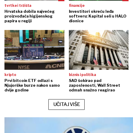
tvrtke i tržišta
financije
Hrvatska dobila najvećeg
Investitori okreću leđa
proizvođača higijenskog
softveru: Kapital seli u HALO
papira u regiji
dionice
kripto
biznis i politika
Prvi bitcoin ETF odlazi s
SAD šokirao pad
Njujorške burze nakon samo
zaposlenosti, Wall Street
dvije godine
odmah snažno reagirao
UČITAJ VIŠE