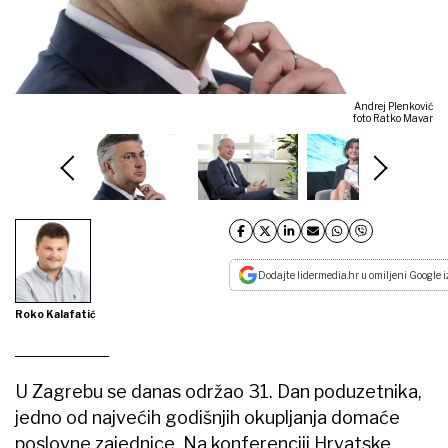
Andrej Plenković
foto Ratko Mavar
Dodajte lidermedia.hr u omiljeni Google i
Roko Kalafatić
U Zagrebu se danas održao 31. Dan poduzetnika,
jedno od najvećih godišnjih okupljanja domaće
poslovne zajednice. Na konferenciji Hrvatske