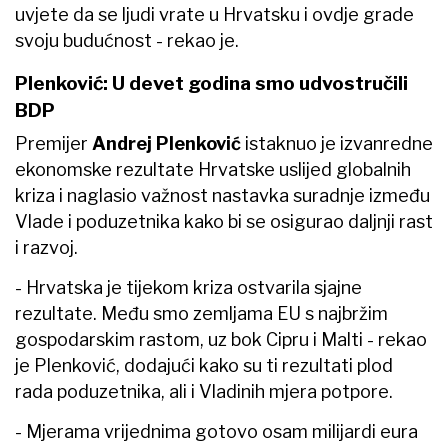
uvjete da se ljudi vrate u Hrvatsku i ovdje grade
svoju budućnost - rekao je.
Plenković: U devet godina smo udvostručili
BDP
Premijer
Andrej Plenković
istaknuo je izvanredne
ekonomske rezultate Hrvatske uslijed globalnih
kriza i naglasio važnost nastavka suradnje između
Vlade i poduzetnika kako bi se osigurao daljnji rast
i razvoj.
- Hrvatska je tijekom kriza ostvarila sjajne
rezultate. Među smo zemljama EU s najbržim
gospodarskim rastom, uz bok Cipru i Malti - rekao
je Plenković, dodajući kako su ti rezultati plod
rada poduzetnika, ali i Vladinih mjera potpore.
- Mjerama vrijednima gotovo osam milijardi eura