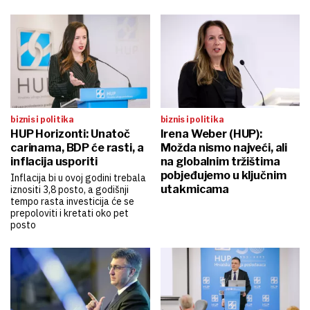
biznis i politika
biznis i politika
HUP Horizonti: Unatoč
Irena Weber (HUP):
carinama, BDP će rasti, a
Možda nismo najveći, ali
inflacija usporiti
na globalnim tržištima
pobjeđujemo u ključnim
Inflacija bi u ovoj godini trebala
utakmicama
iznositi 3,8 posto, a godišnji
tempo rasta investicija će se
prepoloviti i kretati oko pet
posto