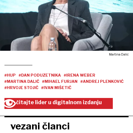
Martina Dalić
#HUP
#DAN PODUZETNIKA
#IRENA WEBER
#MARTINA DALIĆ
#MIHAEL FURJAN
#ANDREJ PLENKOVIĆ
#HRVOJE STOJIĆ
#IVAN MIŠETIĆ
čitajte lider u digitalnom izdanju
vezani članci