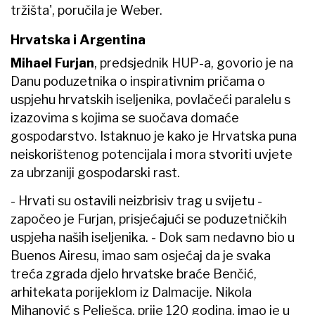
tržišta', poručila je Weber.
Hrvatska i Argentina
Mihael Furjan
, predsjednik HUP-a, govorio je na
Danu poduzetnika o inspirativnim pričama o
uspjehu hrvatskih iseljenika, povlačeći paralelu s
izazovima s kojima se suočava domaće
gospodarstvo. Istaknuo je kako je Hrvatska puna
neiskorištenog potencijala i mora stvoriti uvjete
za ubrzaniji gospodarski rast.
- Hrvati su ostavili neizbrisiv trag u svijetu -
započeo je Furjan, prisjećajući se poduzetničkih
uspjeha naših iseljenika. - Dok sam nedavno bio u
Buenos Airesu, imao sam osjećaj da je svaka
treća zgrada djelo hrvatske braće Benčić,
arhitekata porijeklom iz Dalmacije. Nikola
Mihanović s Pelješca, prije 120 godina, imao je u