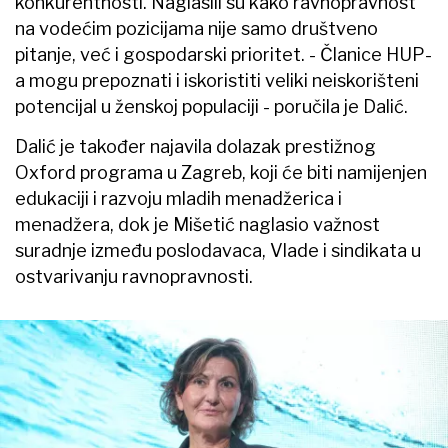
konkurentnosti. Naglasili su kako ravnopravnost
na vodećim pozicijama nije samo društveno
pitanje, već i gospodarski prioritet. - Članice HUP-
a mogu prepoznati i iskoristiti veliki neiskorišteni
potencijal u ženskoj populaciji - poručila je Dalić.
Dalić je također najavila dolazak prestižnog
Oxford programa u Zagreb, koji će biti namijenjen
edukaciji i razvoju mladih menadžerica i
menadžera, dok je Mišetić naglasio važnost
suradnje između poslodavaca, Vlade i sindikata u
ostvarivanju ravnopravnosti.