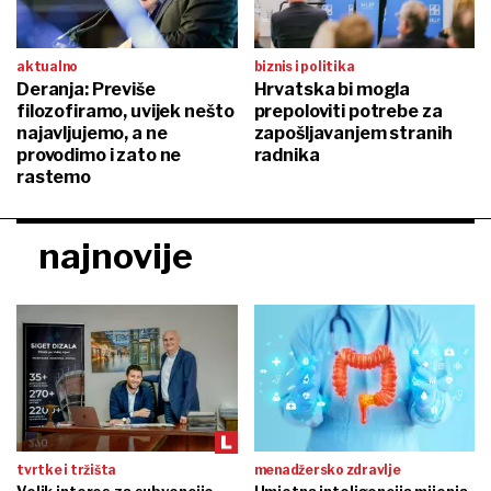
aktualno
biznis i politika
Deranja: Previše
Hrvatska bi mogla
filozofiramo, uvijek nešto
prepoloviti potrebe za
najavljujemo, a ne
zapošljavanjem stranih
provodimo i zato ne
radnika
rastemo
najnovije
tvrtke i tržišta
menadžersko zdravlje