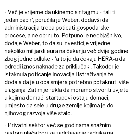
- Već je vrijeme da ukinemo sintagmu - fali ti
jedan papir', poručila je Weber, dodavši da
administracija treba poticati gospodarske
procese, a ne obrnuto. Potpuno je neobjašnjivo,
dodaje Weber, to da su investicije vrijedne
nekoliko milijardi eura na čekanju već dvije godine
zbog jedne odluke - 'a to je da čekaju HERA-u da
odredi iznos naknade za priključak'. Također je
istaknula poticanje inovacija i istraživanja te
dodala da je u oba smjera potrebno potaknuti više
ulaganja. Zatim je rekla da moramo stvoriti uvjete
u kojima domaći startupovi ostaju domaći,
umjesto da sele u druge zemlje kojima je do
njihovog razvoja više stalo.
- Privatni sektor već se godinama snažnim
rastom plaća bori za zadržavanje radnika na