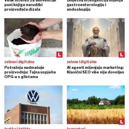
Velik interes za subvencije
Umjetna inteligencija mijenja
puni knjige narudžbi
gastroenterologiju i
proizvođača dizala
endoskopiju
zeleno i digitalno
zeleno i digitalno
Potražnja nadmašuje
AI agenti mijenjaju marketing:
proizvodnju: Tajna uspjeha
Klasični SEO više nije dovoljan
OPG-a s glistama
tvrtke i tržišta
komentari