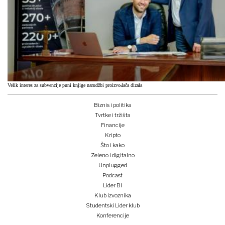
Velik interes za subvencije puni knjige narudžbi proizvođača dizala
Biznis i politika
Tvrtke i tržišta
Financije
Kripto
Što i kako
Zeleno i digitalno
Unplugged
Podcast
Lider BI
Klub izvoznika
Studentski Lider klub
Konferencije