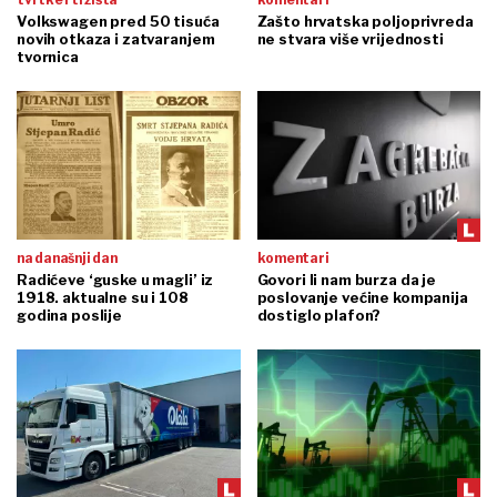
Volkswagen pred 50 tisuća
Zašto hrvatska poljoprivreda
novih otkaza i zatvaranjem
ne stvara više vrijednosti
tvornica
na današnji dan
komentari
Radićeve ‘guske u magli’ iz
Govori li nam burza da je
1918. aktualne su i 108
poslovanje većine kompanija
godina poslije
dostiglo plafon?