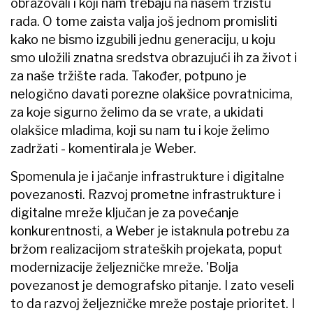
obrazovali i koji nam trebaju na našem tržištu
rada. O tome zaista valja još jednom promisliti
kako ne bismo izgubili jednu generaciju, u koju
smo uložili znatna sredstva obrazujući ih za život i
za naše tržište rada. Također, potpuno je
nelogično davati porezne olakšice povratnicima,
za koje sigurno želimo da se vrate, a ukidati
olakšice mladima, koji su nam tu i koje želimo
zadržati - komentirala je Weber.
Spomenula je i jačanje infrastrukture i digitalne
povezanosti. Razvoj prometne infrastrukture i
digitalne mreže ključan je za povećanje
konkurentnosti, a Weber je istaknula potrebu za
bržom realizacijom strateških projekata, poput
modernizacije željezničke mreže. 'Bolja
povezanost je demografsko pitanje. I zato veseli
to da razvoj željezničke mreže postaje prioritet. I