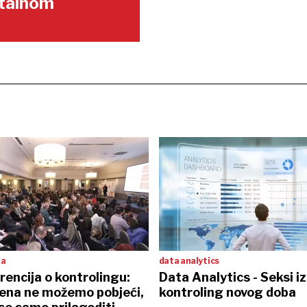
gitalnom
ka
data analytics
rencija o kontrolingu:
Data Analytics - Seksi i
ena ne možemo pobjeći,
kontroling novog doba