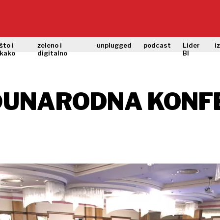
što i
zeleno i
unplugged
podcast
Lider
i
kako
digitalno
BI
ĐUNARODNA KONFE