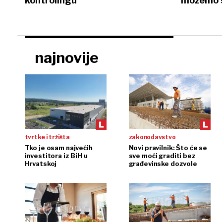
kontrolingu
možemo s
najnovije
tvrtke i tržišta
zakonodavstvo
Tko je osam najvećih
Novi pravilnik: Što će se
investitora iz BiH u
sve moći graditi bez
Hrvatskoj
građevinske dozvole