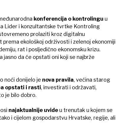
a međunarodna
konferencija o kontrolingu
u
a Lider i konzultantske tvrtke Kontroling
tovremeno prolaziti kroz digitalnu
t prema ekološkoj održivosti i zelenoj ekonomiji
demiju, rat i posljedično ekonomsku krizu.
 jasno da će opstati oni koji se najbrže
 noći donijelo je
nova pravila
, većina starog
a opstati i rasti
, investirati i održavati,
o je bilo dobro.
nosi
najaktualnije uvide
u trenutak u kojem se
tako i cijelom gospodarstvu Hrvatske, regije, ali