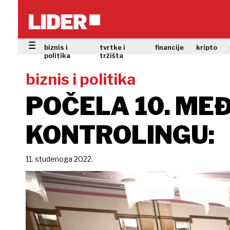
biznis i
tvrtke i
financije
kripto
politika
tržišta
biznis i politika
POČELA 10. ME
KONTROLINGU:
11. studenoga 2022.