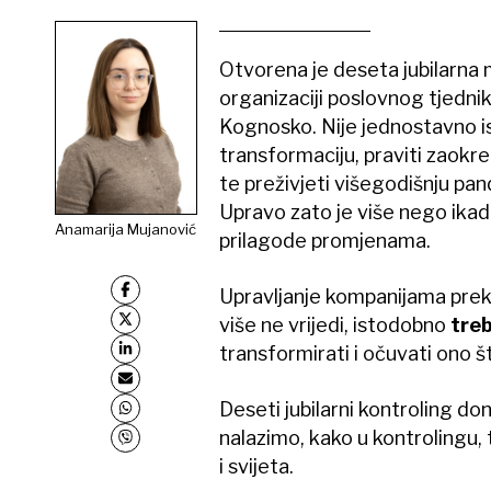
Otvorena je deseta jubilarn
organizaciji poslovnog tjednik
Kognosko. Nije jednostavno is
transformaciju, praviti zaokre
te preživjeti višegodišnju pan
Upravo zato je više nego ikada
Anamarija Mujanović
prilagode promjenama.
Upravljanje kompanijama preko
više ne vrijedi, istodobno
treb
transformirati i očuvati ono št
Deseti jubilarni kontroling do
nalazimo, kako u kontrolingu, 
i svijeta.