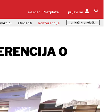
e-Lider
Pretplata
prijavi se
prikaži kronološki
zvoznici
studenti
konferencije
RENCIJA O