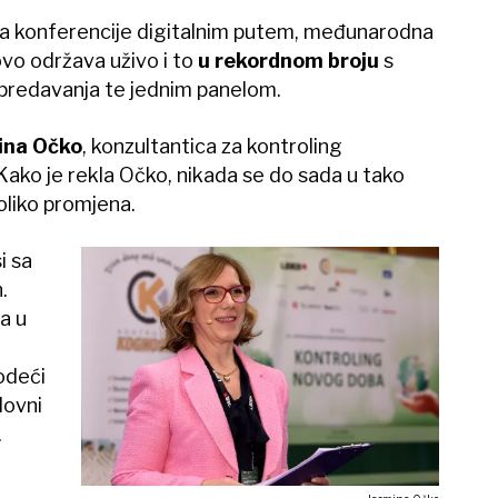
a konferencije digitalnim putem, međunarodna
vo održava uživo i to
u rekordnom broju
s
predavanja te jednim panelom.
ina Očko
, konzultantica za kontroling
ako je rekla Očko, nikada se do sada u tako
oliko promjena.
i sa
.
 a u
odeći
lovni
.