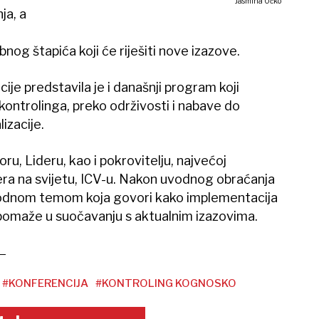
Jasmina Očko
ja, a
nog štapića koji će riješiti nove izazove.
ije predstavila je i današnji program koji
ontrolinga, preko održivosti i nabave do
izacije.
ru, Lideru, kao i pokrovitelju, najvećoj
ra na svijetu, ICV-u. Nakon uvodnog obraćanja
vodnom temom koja govori kako implementacija
 pomaže u suočavanju s aktualnim izazovima.
#KONFERENCIJA
#KONTROLING KOGNOSKO