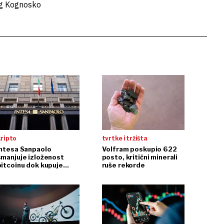
ng Kognosko
kripto
tvrtke i tržišta
Intesa Sanpaolo
Volfram poskupio 622
smanjuje izloženost
posto, kritični minerali
bitcoinu dok kupuje
ruše rekorde
ethereum