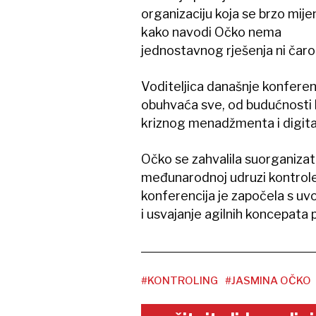
organizaciju koja se brzo mijen
kako navodi Očko nema
jednostavnog rješenja ni čarob
Voditeljica današnje konferenc
obuhvaća sve, od budućnosti k
kriznog menadžmenta i digital
Očko se zahvalila suorganizato
međunarodnoj udruzi kontrole
konferencija je započela s u
i usvajanje agilnih koncepata
#KONTROLING
#JASMINA OČKO