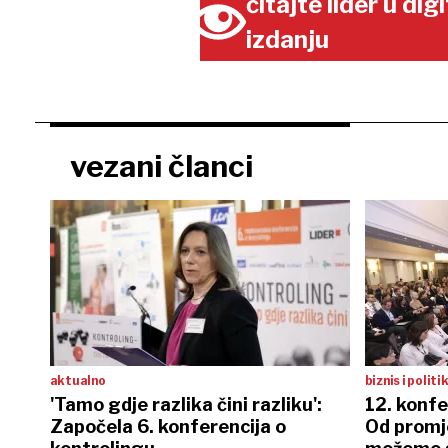
čitajte lider u di
izdanju
vezani članci
aktualno
biznis i politi
'Tamo gdje razlika čini razliku':
12. konfe
Započela 6. konferencija o
Od promj