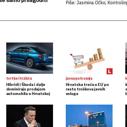
e samo prilagoditi
Piše: Jasmina Očko, Kontroli
tvrtke i tržišta
javna potrošnja
Hibridi i Škoda i dalje
Hrvatska treća u EU po
dominiraju prodajom
rastu troškova javnih
automobila u Hrvatskoj
usluga