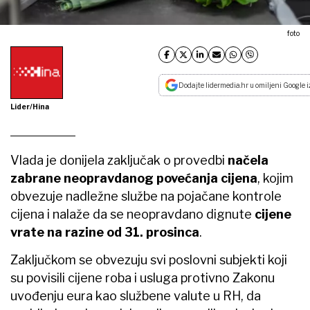
foto
Dodajte lidermedia.hr u omiljeni Google i
Lider/Hina
Vlada je donijela zaključak o provedbi
načela
zabrane neopravdanog povećanja cijena
, kojim
obvezuje nadležne službe na pojačane kontrole
cijena i nalaže da se neopravdano dignute
cijene
vrate na razine od 31. prosinca
.
Zaključkom se obvezuju svi poslovni subjekti koji
su povisili cijene roba i usluga protivno Zakonu
uvođenju eura kao službene valute u RH, da