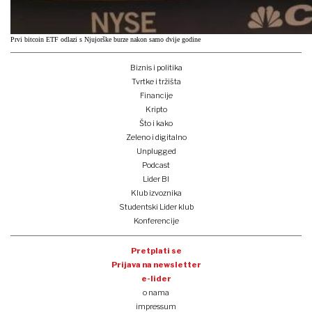
Prvi bitcoin ETF odlazi s Njujorške burze nakon samo dvije godine
Biznis i politika
Tvrtke i tržišta
Financije
Kripto
Što i kako
Zeleno i digitalno
Unplugged
Podcast
Lider BI
Klub izvoznika
Studentski Lider klub
Konferencije
Pretplati se
Prijava na newsletter
e-lider
o nama
impressum