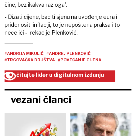
čine, bez ikakva razloga'.
- Dizati cijene, baciti sjenu na uvođenje eura i
pridonositi inflaciji, to je nepoštena praksa i to
neće ići - rekao je Plenković.
#ANDRIJA MIKULIĆ
#ANDREJ PLENKOVIĆ
#TRGOVAČKA DRUŠTVA
#POVEĆANJE CIJENA
čitajte lider u digitalnom izdanju
vezani članci