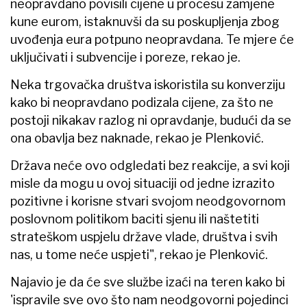
neopravdano povisili cijene u procesu zamjene
kune eurom, istaknuvši da su poskupljenja zbog
uvođenja eura potpuno neopravdana. Te mjere će
uključivati i subvencije i poreze, rekao je.
Neka trgovačka društva iskoristila su konverziju
kako bi neopravdano podizala cijene, za što ne
postoji nikakav razlog ni opravdanje, budući da se
ona obavlja bez naknade, rekao je Plenković.
Država neće ovo odgledati bez reakcije, a svi koji
misle da mogu u ovoj situaciji od jedne izrazito
pozitivne i korisne stvari svojom neodgovornom
poslovnom politikom baciti sjenu ili naštetiti
strateškom uspjelu države vlade, društva i svih
nas, u tome neće uspjeti", rekao je Plenković.
Najavio je da će sve službe izaći na teren kako bi
'ispravile sve ovo što nam neodgovorni pojedinci