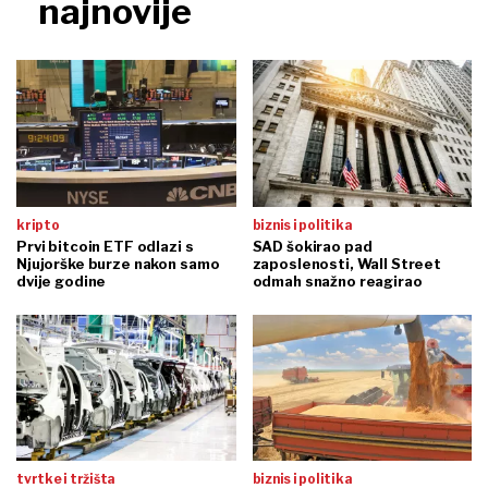
najnovije
kripto
biznis i politika
Prvi bitcoin ETF odlazi s
SAD šokirao pad
Njujorške burze nakon samo
zaposlenosti, Wall Street
dvije godine
odmah snažno reagirao
tvrtke i tržišta
biznis i politika