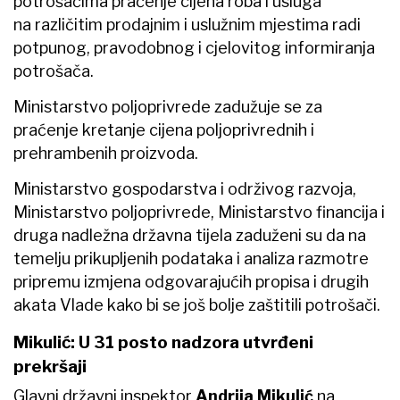
potrošačima praćenje cijena roba i usluga
na različitim prodajnim i uslužnim mjestima radi
potpunog, pravodobnog i cjelovitog informiranja
potrošača.
Ministarstvo poljoprivrede zadužuje se za
praćenje kretanje cijena poljoprivrednih i
prehrambenih proizvoda.
Ministarstvo gospodarstva i održivog razvoja,
Ministarstvo poljoprivrede, Ministarstvo financija i
druga nadležna državna tijela zaduženi su da na
temelju prikupljenih podataka i analiza razmotre
pripremu izmjena odgovarajućih propisa i drugih
akata Vlade kako bi se još bolje zaštitili potrošači.
Mikulić: U 31 posto nadzora utvrđeni
prekršaji
Glavni državni inspektor
Andrija Mikulić
na