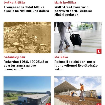
tvrtke i tržišta
biznis i politika
Tromjesečna dobit MOL-a
Wall Street zaustavio
skočila na 786 milijuna dolara
pozitivnu seriju, čeka se
ključni podatak
na današnji dan
što i kako
Rekordne 1986. i 2025.: Što
Računa li se službeni put u
se u turizmu zapravo
radno vrijeme? Evo što kaže
promijenilo?
zakon