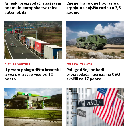
Kineski proizvođači spašavaju
Cijene hrane opet porasle u
posrnule europske tvornice
srpnju, na najvišu razinu u 3,5
automobila
godine
biznis i politika
tvrtke i tržišta
U prvom polugodištu hrvatski
Polugodišnji prihodi
izvoz porastao više od 10
proizvođača naoružanja CSG
posto
skočili za 17 posto