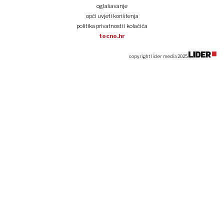
oglašavanje
opći uvjeti korištenja
politika privatnosti i kolačića
tocno.hr
copyright lider media 2025.