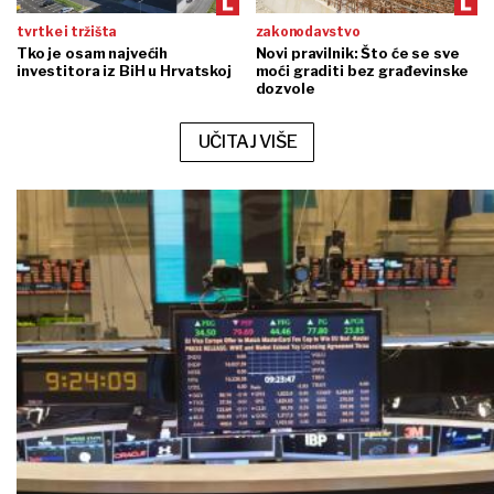
tvrtke i tržišta
zakonodavstvo
Tko je osam najvećih
Novi pravilnik: Što će se sve
investitora iz BiH u Hrvatskoj
moći graditi bez građevinske
dozvole
UČITAJ VIŠE