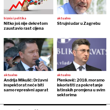
biznis i politika
aktualno
Nitko još nije dekretom
Strujni udar u Zagrebu
zaustavio rast cijena
aktualno
aktualno
Andrija Mikulić: Državni
Plenković: 2018. moramo
inspektorat neće biti
iskoristiti za pokretanje
samo represivni aparat
istinskih promjena u svim
sektorima