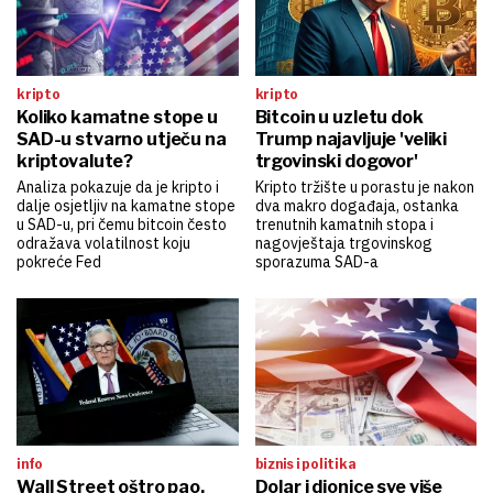
kripto
kripto
Koliko kamatne stope u
Bitcoin u uzletu dok
SAD-u stvarno utječu na
Trump najavljuje 'veliki
kriptovalute?
trgovinski dogovor'
Analiza pokazuje da je kripto i
Kripto tržište u porastu je nakon
dalje osjetljiv na kamatne stope
dva makro događaja, ostanka
u SAD-u, pri čemu bitcoin često
trenutnih kamatnih stopa i
odražava volatilnost koju
nagovještaja trgovinskog
pokreće Fed
sporazuma SAD-a
info
biznis i politika
Wall Street oštro pao,
Dolar i dionice sve više