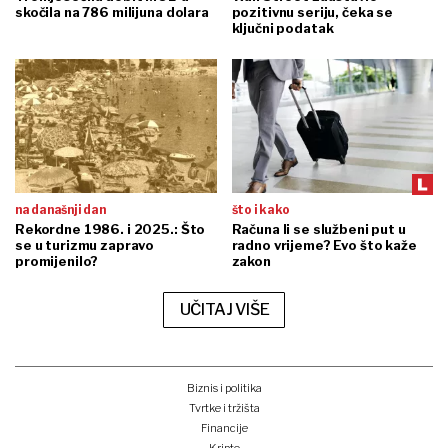
skočila na 786 milijuna dolara
pozitivnu seriju, čeka se
ključni podatak
na današnji dan
što i kako
Rekordne 1986. i 2025.: Što
Računa li se službeni put u
se u turizmu zapravo
radno vrijeme? Evo što kaže
promijenilo?
zakon
UČITAJ VIŠE
Biznis i politika
Tvrtke i tržišta
Financije
Kripto