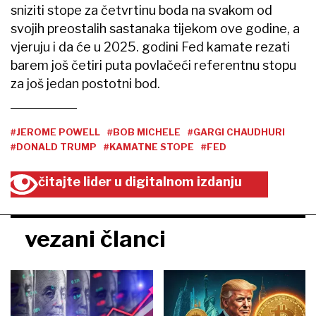
sniziti stope za četvrtinu boda na svakom od
svojih preostalih sastanaka tijekom ove godine, a
vjeruju i da će u 2025. godini Fed kamate rezati
barem još četiri puta povlačeći referentnu stopu
za još jedan postotni bod.
#JEROME POWELL
#BOB MICHELE
#GARGI CHAUDHURI
#DONALD TRUMP
#KAMATNE STOPE
#FED
čitajte lider u digitalnom izdanju
vezani članci