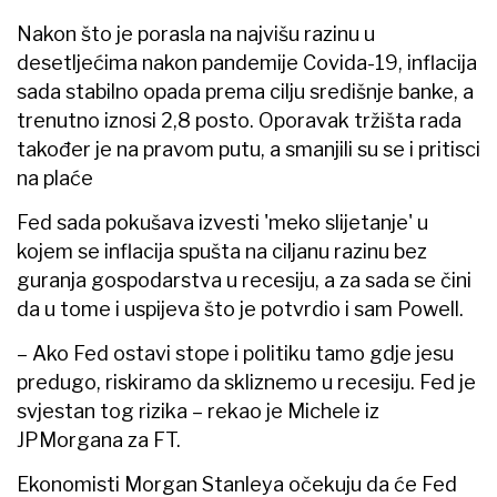
Nakon što je porasla na najvišu razinu u
desetljećima nakon pandemije Covida-19, inflacija
sada stabilno opada prema cilju središnje banke, a
trenutno iznosi 2,8 posto. Oporavak tržišta rada
također je na pravom putu, a smanjili su se i pritisci
na plaće
Fed sada pokušava izvesti 'meko slijetanje' u
kojem se inflacija spušta na ciljanu razinu bez
guranja gospodarstva u recesiju, a za sada se čini
da u tome i uspijeva što je potvrdio i sam Powell.
– Ako Fed ostavi stope i politiku tamo gdje jesu
predugo, riskiramo da skliznemo u recesiju. Fed je
svjestan tog rizika – rekao je Michele iz
JPMorgana za FT.
Ekonomisti Morgan Stanleya očekuju da će Fed