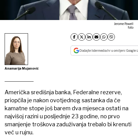
Jerome Powell
foto
Dodajte lidermedia.hr u omiljeni Google i
Anamarija Mujanović
Američka središnja banka, Federalne rezerve,
priopćila je nakon ovotjednog sastanka da će
kamatne stope još barem dva mjeseca ostati na
najvišoj razini u posljednje 23 godine, no prvo
smanjenje troškova zaduživanja trebalo bi krenuti
već u rujnu.