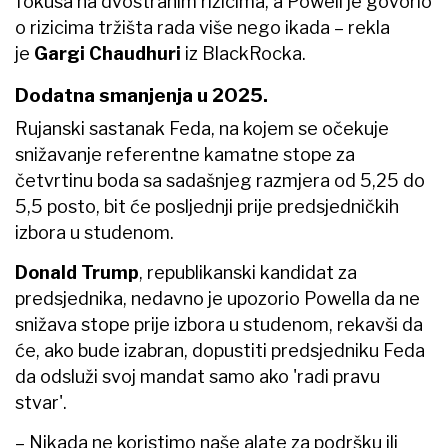
fokusa na dvostranim rizicima, a Powell je govorio
o rizicima tržišta rada više nego ikada – rekla
je
Gargi Chaudhuri
iz BlackRocka.
Dodatna smanjenja u 2025.
Rujanski sastanak Feda, na kojem se očekuje
snižavanje referentne kamatne stope za
četvrtinu boda sa sadašnjeg razmjera od 5,25 do
5,5 posto, bit će posljednji prije predsjedničkih
izbora u studenom.
Donald Trump
, republikanski kandidat za
predsjednika, nedavno je upozorio Powella da ne
snižava stope prije izbora u studenom, rekavši da
će, ako bude izabran, dopustiti predsjedniku Feda
da odsluži svoj mandat samo ako 'radi pravu
stvar'.
– Nikada ne koristimo naše alate za podršku ili