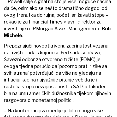
– Powell šalje signal na što je više moguće načina
da će, osim ako se nešto dramatično dogodi od
ovog trenutka do rujna, početi snižavati stope –
rekao je za Financial Times glavni direktor za
investicije u JPMorgan Asset Managementu
Bob
Michele
.
Prepoznajući novootkrivenu zabrinutost vezanu
uz tržište rada s kojom se Fed sada suočava,
Savezni odbor za otvoreno tržište (FOMC) je
ovoga tjedna poručio da 'pozorno prati rizike sa
svih strana' potvrđujući da više ne gledaju na
inflaciju kao na najvažnije pitanje već da je i
rastuća stopa nezaposlenosti u SAD-u također
bila na umu američkih dužnosnika tijekom njihovih
razgovora o monetarnoj politici.
– Na konferenciji za medije je bilo mnogo više