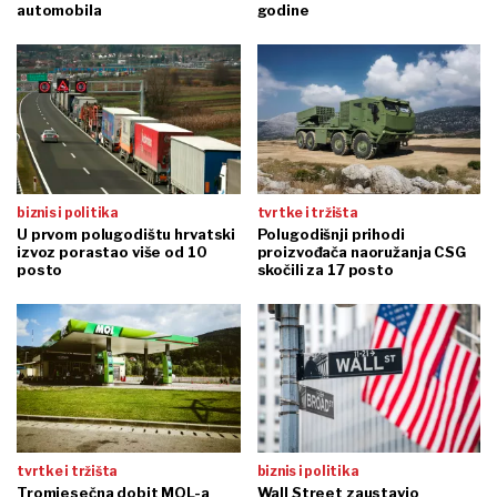
automobila
godine
biznis i politika
tvrtke i tržišta
U prvom polugodištu hrvatski
Polugodišnji prihodi
izvoz porastao više od 10
proizvođača naoružanja CSG
posto
skočili za 17 posto
tvrtke i tržišta
biznis i politika
Tromjesečna dobit MOL-a
Wall Street zaustavio