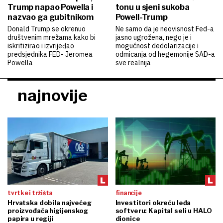
Trump napao Powella i
tonu u sjeni sukoba
nazvao ga gubitnikom
Powell-Trump
Donald Trump se okrenuo
Ne samo da je neovisnost Fed-a
društvenim mrežama kako bi
jasno ugrožena, nego je i
iskritizirao i izvrijeđao
mogućnost dedolarizacije i
predsjednika FED- Jeromea
odmicanja od hegemonije SAD-a
Powella
sve realnija
najnovije
tvrtke i tržišta
financije
Hrvatska dobila najvećeg
Investitori okreću leđa
proizvođača higijenskog
softveru: Kapital seli u HALO
papira u regiji
dionice