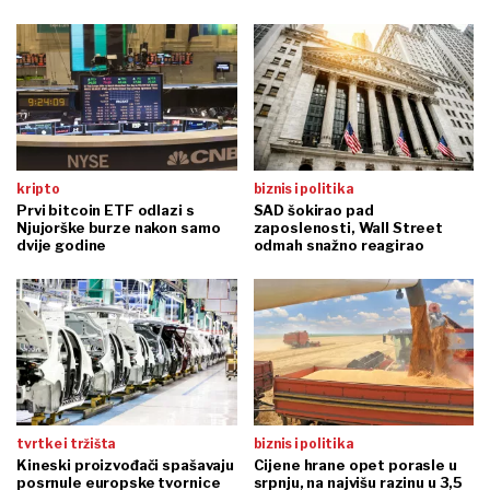
kripto
biznis i politika
Prvi bitcoin ETF odlazi s
SAD šokirao pad
Njujorške burze nakon samo
zaposlenosti, Wall Street
dvije godine
odmah snažno reagirao
tvrtke i tržišta
biznis i politika
Kineski proizvođači spašavaju
Cijene hrane opet porasle u
posrnule europske tvornice
srpnju, na najvišu razinu u 3,5