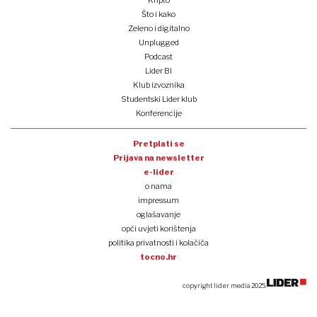
Što i kako
Zeleno i digitalno
Unplugged
Podcast
Lider BI
Klub izvoznika
Studentski Lider klub
Konferencije
Pretplati se
Prijava na newsletter
e-lider
o nama
impressum
oglašavanje
opći uvjeti korištenja
politika privatnosti i kolačića
tocno.hr
copyright lider media 2025.