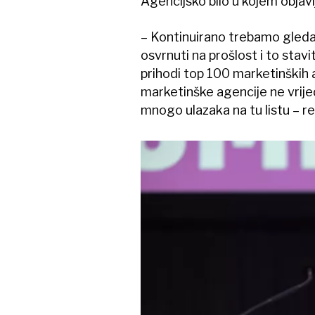
Agencijsko bilo u kojem objavlj
– Kontinuirano trebamo gledat
osvrnuti na prošlost i to stav
prihodi top 100 marketinških 
marketinške agencije ne vrijedi
mnogo ulazaka na tu listu – re