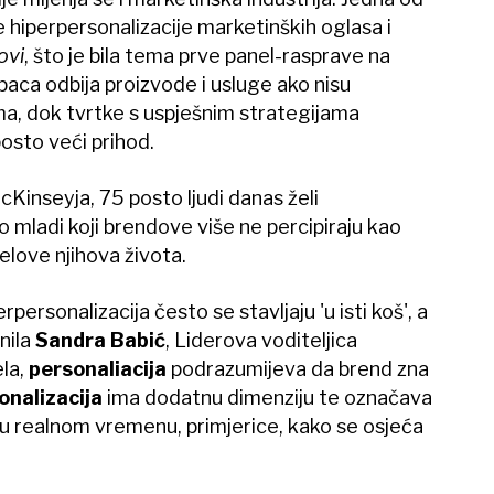
e hiperpersonalizacije marketinških oglasa i
ovi
, što je bila tema prve panel-rasprave na
paca odbija proizvode i usluge ako nisu
a, dok tvrtke s uspješnim strategijama
osto veći prihod.
Kinseyja, 75 posto ljudi danas želi
 mladi koji brendove više ne percipiraju kao
elove njihova života.
personalizacija često se stavljaju 'u isti koš', a
snila
Sandra Babić
, Liderova voditeljica
la,
personaliacija
podrazumijeva da brend zna
onalizacija
ima dodatnu dimenziju te označava
 u realnom vremenu, primjerice, kako se osjeća