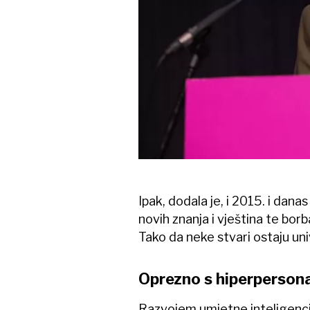
Ipak, dodala je, i 2015. i dana
novih znanja i vještina te borb
Tako da neke stvari ostaju univ
Oprezno s hiperpersona
Razvojem umjetne inteligencij