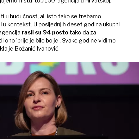
ujemo i listu 'top 100' agencija u Hrvatskoj.
i u budućnost, ali isto tako se trebamo
iti u kontekst. U posljednjih deset godina ukupni
agencija
rasli su 94 posto
tako da za
 ono 'prije je bilo bolje'. Svake godine vidimo
kla je Božanić Ivanović.