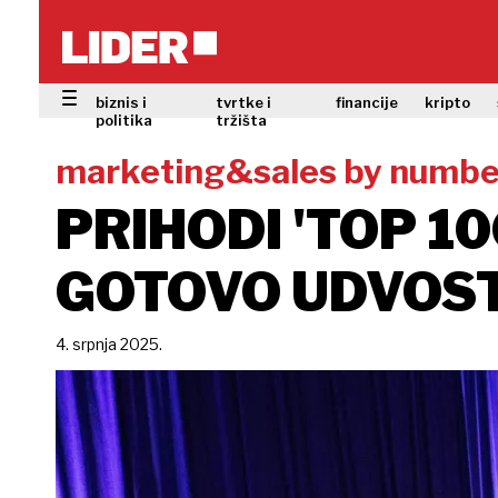
biznis i
tvrtke i
financije
kripto
politika
tržišta
marketing&sales by numbe
PRIHODI 'TOP 1
GOTOVO UDVOST
4. srpnja 2025.