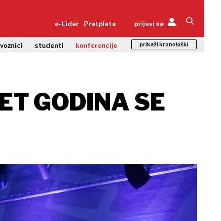
e-Lider
Pretplata
prijavi se
prikaži kronološki
zvoznici
studenti
konferencije
SET GODINA SE