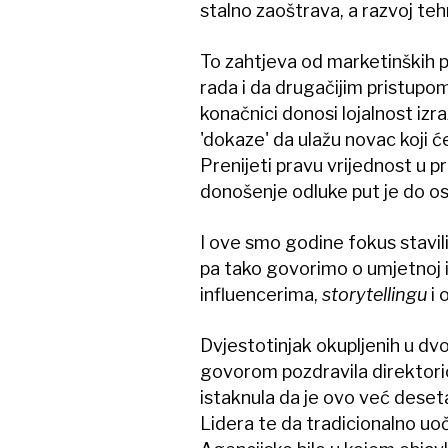
stalno zaoštrava, a razvoj teh
To zahtjeva od marketinških 
rada i da drugačijim pristupo
konačnici donosi lojalnost iz
'dokaze' da ulažu novac koji ć
Prenijeti pravu vrijednost u 
donošenje odluke put je do os
I ove smo godine fokus stavil
pa tako govorimo o umjetnoj in
influencerima,
storytellingu
i 
Dvjestotinjak okupljenih u d
govorom pozdravila direktori
istaknula da je ovo već deset
Lidera te da tradicionalno uo