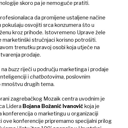
nologije skoro pa je nemoguće pratiti.
profesionalaca da promijene ustaljene načine
m pokušaju osvojiti srca konzumera što u
raženu kroz prihode. Istovremeno Uprave žele
e marketinški stručnjaci korisno potrošiti.
pravom trenutku pravoj osobi koja utječe na
tvarenja prodaje.
i na
buzz
riječi u području marketinga i prodaje
teligenciji i
chatbotovima
, poslovnim
o mnoštvu drugih tema.
vorani zagrebačkog Mozaik centra uvodnim je
ca Lidera
Bojana Božanić Ivanović
koja je
a konferencija o marketingu u organizaciji
či ove konferencije pripremamo specijalni prilog