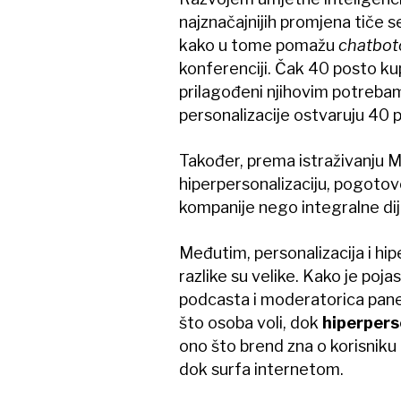
najznačajnijih promjena tiče s
kako u tome pomažu
chatbot
konferenciji. Čak 40 posto ku
prilagođeni njihovim potrebam
personalizacije ostvaruju 40 p
Također, prema istraživanju Mc
hiperpersonalizaciju, pogotovo
kompanije nego integralne dij
Međutim, personalizacija i hiper
razlike su velike. Kako je poja
podcasta i moderatorica pane
što osoba voli, dok
hiperpers
ono što brend zna o korisniku
dok surfa internetom.