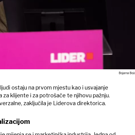
Bojana Bož
s ljudi ostaju na prvom mjestu kao i usvajanje
a za klijente i za potrošače te njihovu pažnju.
erzalne, zaključila je Liderova direktorica.
lizacijom
e mijenja se i marketinška industrija. Jedna od