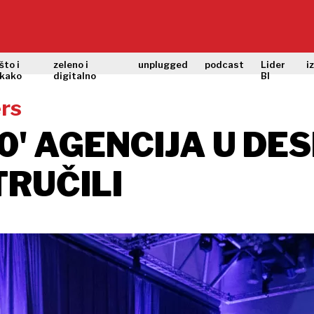
što i
zeleno i
unplugged
podcast
Lider
i
kako
digitalno
BI
rs
00' AGENCIJA U DE
RUČILI