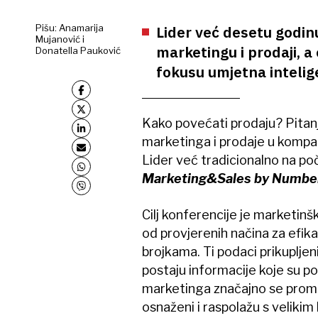
Pišu: Anamarija
Lider već desetu godinu
Mujanović i
marketingu i prodaji, a
Donatella Pauković
fokusu umjetna intelig
Kako povećati prodaju? Pitanje
marketinga i prodaje u kompa
Lider već tradicionalno na po
Marketing&Sales by Numbe
Cilj konferencije je marketinš
od provjerenih načina za efik
brojkama. Ti podaci prikupljeni,
postaju informacije koje su p
marketinga značajno se promij
osnaženi i raspolažu s velikim