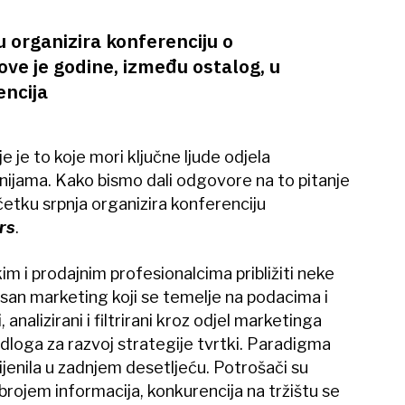
 organizira konferenciju o
 ove je godine, između ostalog, u
encija
 je to koje mori ključne ljude odjela
nijama. Kako bismo dali odgovore na to pitanje
četku srpnja organizira konferenciju
rs
.
kim i prodajnim profesionalcima približiti neke
asan marketing koji se temelje na podacima i
 analizirani i filtrirani kroz odjel marketinga
odloga za razvoj strategije tvrtki. Paradigma
enila u zadnjem desetljeću. Potrošači su
 brojem informacija, konkurencija na tržištu se