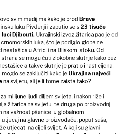
tovo svim medijima kako je brod
Brave
insku luku Pivdenji i zaputio se s
23 tisuće
luci Djibouti.
Ukrajinski izvoz žitarica pao je od
crnomorskih luka, što je podiglo globalne
d nestašica u Africi i na Bliskom istoku. Od
h strana se mogu čuti zlokobne slutnje kako bez
estašice a takve slutnje je pratio i rast cijena.
moglo se zaključiti kako je
Ukrajina najveći
ce
na svijetu, ali je li tome zaista tako?
milijune ljudi diljem svijeta, i nakon riže i
ja žitarica na svijetu, te druga po proizvodnji
om na važnost pšenice u globalnom
utjecaj na glavne proizvođače, poput suša,
 utjecati na cijeli svijet. A koji su glavni