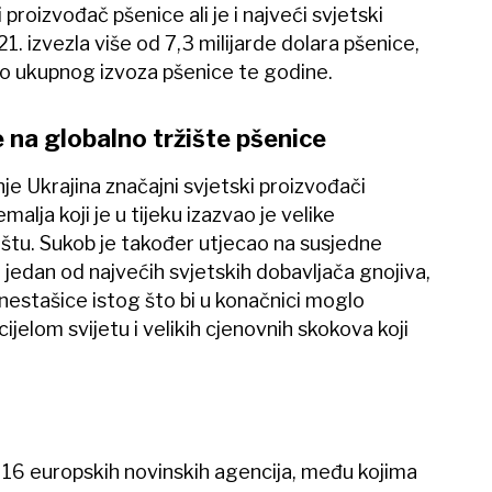
i proizvođač pšenice ali je i najveći svjetski
1. izvezla više od 7,3 milijarde dolara pšenice,
osto ukupnog izvoza pšenice te godine.
e na globalno tržište pšenice
je Ukrajina značajni svjetski proizvođači
alja koji je u tijeku izazvao je velike
štu. Sukob je također utjecao na susjedne
je jedan od najvećih svjetskih dobavljača gnojiva,
nestašice istog što bi u konačnici moglo
ijelom svijetu i velikih cjenovnih skokova koji
6 europskih novinskih agencija, među kojima