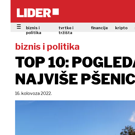
biznis i
tvrtke i
financije
kripto
politika
tržišta
biznis i politika
TOP 10: POGLED
NAJVIŠE PŠENI
16. kolovoza 2022.