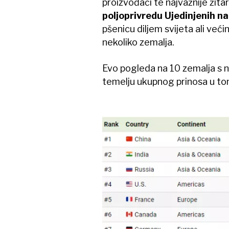
proizvođači te najvažnije ži
poljoprivredu Ujedinjenih n
pšenicu diljem svijeta ali već
nekoliko zemalja.
Evo pogleda na 10 zemalja s n
temelju ukupnog prinosa u t