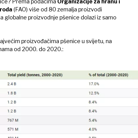
tarice? Prema podacima
Organizacije za hranu i
aroda
(FAO) više od 80 zemalja proizvodi
ina globalne proizvodnje pšenice dolazi iz samo
ajvećim proizvođačima pšenice u svijetu, na
onama od 2000. do 2020.: