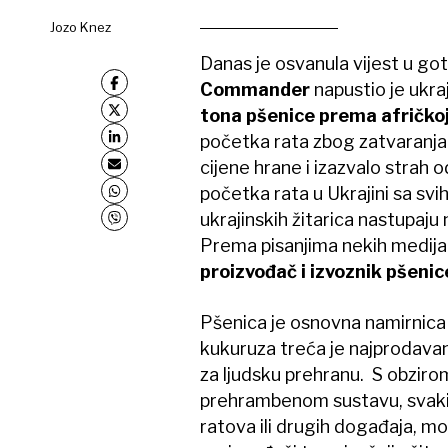
Jozo Knez
Danas je osvanula vijest u go
Commander
napustio je ukraj
tona pšenice prema afričkoj 
početka rata zbog zatvaranja 
cijene hrane i izazvalo strah o
početka rata u Ukrajini sa svi
ukrajinskih žitarica nastupaju n
Prema pisanjima nekih medija 
proizvođač i izvoznik pšeni
Pšenica je osnovna namirnica za 
kukuruza treća je najprodavani
za ljudsku prehranu. S obzir
prehrambenom sustavu, svaki 
ratova ili drugih događaja, može