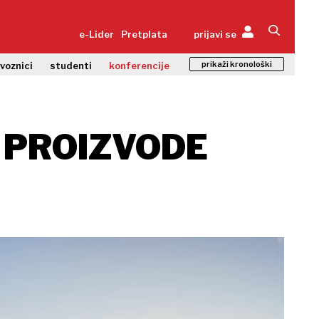
e-Lider
Pretplata
prijavi se
prikaži kronološki
zvoznici
studenti
konferencije
E PROIZVODE