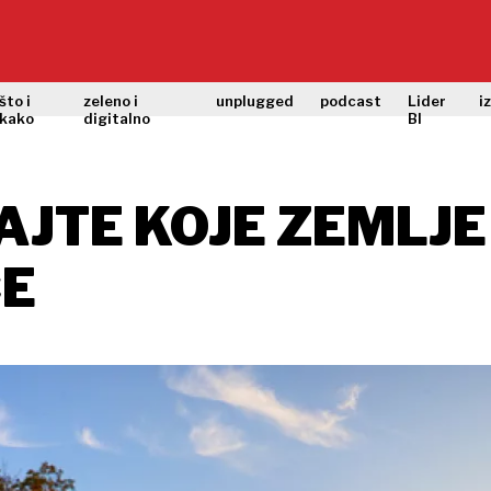
što i
zeleno i
unplugged
podcast
Lider
i
kako
digitalno
BI
AJTE KOJE ZEMLJ
CE