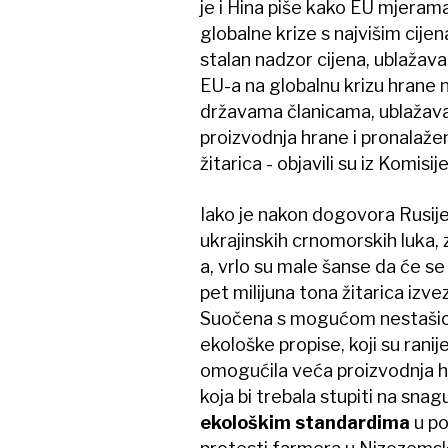
je i Hina piše kako EU mjerama
globalne krize s najvišim cije
stalan nadzor cijena, ublažava
EU-a na globalnu krizu hrane n
državama članicama, ublažavan
proizvodnja hrane i pronalažen
žitarica - objavili su iz Komisije
Iako je nakon dogovora Rusije 
ukrajinskih crnomorskih luka,
a, vrlo su male šanse da će se 
pet milijuna tona žitarica izv
Suočena s mogućom nestašico
ekološke propise, koji su ranij
omogućila veća proizvodnja h
koja bi trebala stupiti na snag
ekološkim standardima
u po