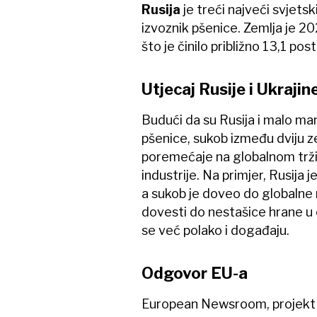
Rusija
je treći najveći svjetsk
izvoznik pšenice. Zemlja je 202
što je činilo približno 13,1 p
Utjecaj Rusije i Ukrajin
Budući da su Rusija i malo man
pšenice, sukob između dviju zem
poremećaje na globalnom trži
industrije. Na primjer, Rusija 
a sukob je doveo do globalne 
dovesti do nestašice hrane u c
se već polako i događaju.
Odgovor EU-a
European Newsroom, projekt 1