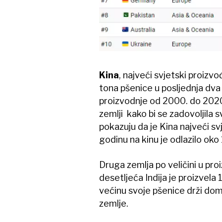
Kina
, najveći svjetski proizvo
tona pšenice u posljednja dva 
proizvodnje od 2000. do 2020
zemlji kako bi se zadovoljila 
pokazuju da je Kina najveći sv
godinu na kinu je odlazilo oko
Druga zemlja po veličini u pro
desetljeća Indija je proizvela
većinu svoje pšenice drži do
zemlje.