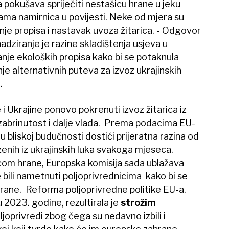
 pokušava spriječiti nestašicu hrane u jeku
nama namirnica u povijesti. Neke od mjera su
nje propisa i nastavak uvoza žitarica. - Odgovor
adziranje je razine skladištenja usjeva u
je ekoloških propisa kako bi se potaknula
je alternativnih puteva za izvoz ukrajinskih
.
i Ukrajine ponovo pokrenuti izvoz žitarica iz
 zabrinutost i dalje vlada. Prema podacima EU-
u bliskoj budućnosti dostići prijeratna razina od
ezenih iz ukrajinskih luka svakoga mjeseca.
m hrane, Europska komisija sada ublažava
e bili nametnuti poljoprivrednicima kako bi se
rane. Reforma poljoprivredne politike EU-a,
u 2023. godine, rezultirala je
strožim
ljoprivredi zbog čega su nedavno izbili i