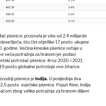
đač pšenice, proizvela je više od 2,4 milijarde
desetljeća, što čini otprilike 17 posto ukupne
. godine. Većina kineske pšenice ostaje u
sve veća potražnja za hranom jer podaci
jetski potrošač pšenice. Kroz 2020. i 2021.
 19 posto globalne potrošnje ove žitarice.
izvodnji pšenice je
Indija.
U posljednja dva
 12,5 posto svjetske pšenice. Poput Kine, Indija
maćom zbog velike potražnje za hranom diljem