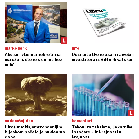
marko perić:
info
Ako su i vlasnici nekretnina
Doznajte tko je osam najvećih
ugroženi, što je s onima bez
investitora iz BiH u Hrvatskoj
njih?
na današnji dan
komentari
Hirošima: Najsmrtonosnijim
Zakoni za taksiste, ljekarnike
bljeskom počelo je nuklearno
i stočare – iz krajnosti u
doba
krajnost