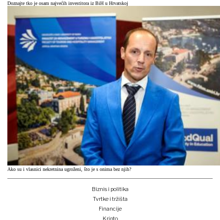
Doznajte tko je osam najvećih investitora iz BiH u Hrvatskoj
Ako su i vlasnici nekretnina ugroženi, što je s onima bez njih?
Biznis i politika
Tvrtke i tržišta
Financije
Kripto