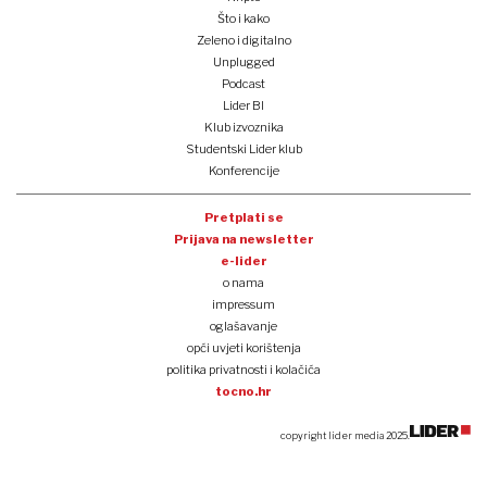
Što i kako
Zeleno i digitalno
Unplugged
Podcast
Lider BI
Klub izvoznika
Studentski Lider klub
Konferencije
Pretplati se
Prijava na newsletter
e-lider
o nama
impressum
oglašavanje
opći uvjeti korištenja
politika privatnosti i kolačića
tocno.hr
copyright lider media 2025.