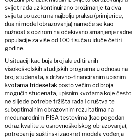
svijet rada uz kontinuirano prožimanje ta dva
svijeta po uzoru na najbolju praksu (primjerice,
dualni model obrazovanja) nameće se kao
nužnost s obzirom na očekivano smanjenje radne
populacije za više od 100 tisuća u iduće četiri
godine.
U situaciji kad buja broj akreditiranih
visokoškolskih studijskih programa u odnosu na
broj studenata, s državno-financiranim upisnim
kvotama tridesetak posto većim od broja
mogućih studenata, upisnim kvotama koje često
ne slijede potrebe tržišta rada i društva te
suboptimalnim obrazovnim rezultatima na
međunarodnim PISA testovima (kao pogodan
odraz kvalitete osnovnoškolskog obrazovanja),
potreban je suštinski zaokret modela vođenja