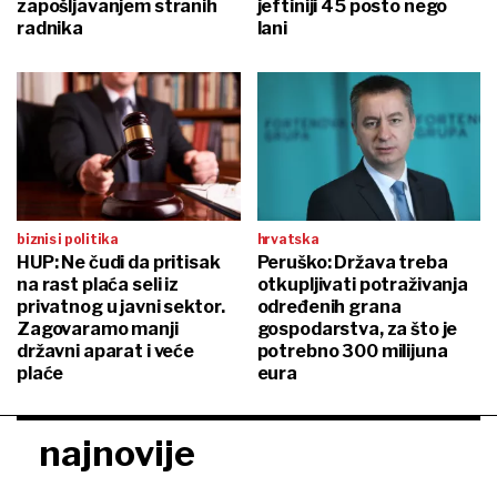
zapošljavanjem stranih
jeftiniji 45 posto nego
radnika
lani
biznis i politika
hrvatska
HUP: Ne čudi da pritisak
Peruško: Država treba
na rast plaća seli iz
otkupljivati potraživanja
privatnog u javni sektor.
određenih grana
Zagovaramo manji
gospodarstva, za što je
državni aparat i veće
potrebno 300 milijuna
plaće
eura
najnovije