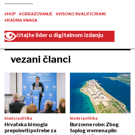
#HUP
#OBRAZOVANJE
#VISOKO KVALIFICIRANI
#RADNA SNAGA
čitajte lider u digitalnom izdanju
vezani članci
biznis i politika
biznis i politika
Hrvatska bi mogla
Burzovne robe: Zbog
prepoloviti potrebe za
toplog vremena plin