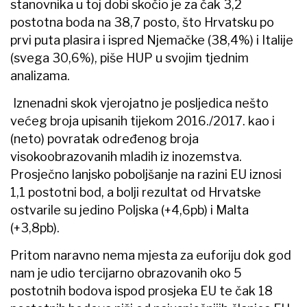
stanovnika u toj dobi skočio je za čak 3,2
postotna boda na 38,7 posto, što Hrvatsku po
prvi puta plasira i ispred Njemačke (38,4%) i Italije
(svega 30,6%), piše HUP u svojim tjednim
analizama.
Iznenadni skok vjerojatno je posljedica nešto
većeg broja upisanih tijekom 2016./2017. kao i
(neto) povratak određenog broja
visokoobrazovanih mladih iz inozemstva.
Prosječno lanjsko poboljšanje na razini EU iznosi
1,1 postotni bod, a bolji rezultat od Hrvatske
ostvarile su jedino Poljska (+4,6pb) i Malta
(+3,8pb).
Pritom naravno nema mjesta za euforiju dok god
nam je udio tercijarno obrazovanih oko 5
postotnih bodova ispod prosjeka EU te čak 18