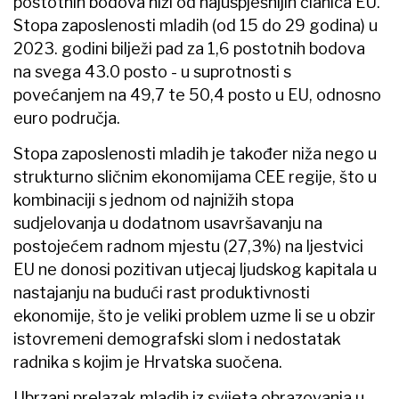
postotnih bodova niži od najuspješnijih članica EU.
Stopa zaposlenosti mladih (od 15 do 29 godina) u
2023. godini bilježi pad za 1,6 postotnih bodova
na svega 43.0 posto - u suprotnosti s
povećanjem na 49,7 te 50,4 posto u EU, odnosno
euro područja.
Stopa zaposlenosti mladih je također niža nego u
strukturno sličnim ekonomijama CEE regije, što u
kombinaciji s jednom od najnižih stopa
sudjelovanja u dodatnom usavršavanju na
postojećem radnom mjestu (27,3%) na ljestvici
EU ne donosi pozitivan utjecaj ljudskog kapitala u
nastajanju na budući rast produktivnosti
ekonomije, što je veliki problem uzme li se u obzir
istovremeni demografski slom i nedostatak
radnika s kojim je Hrvatska suočena.
Ubrzani prelazak mladih iz svijeta obrazovanja u