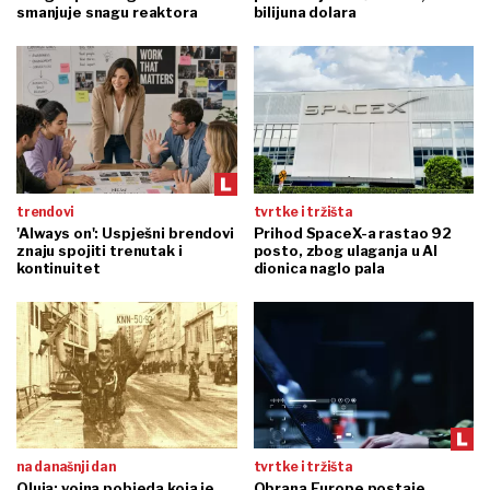
smanjuje snagu reaktora
bilijuna dolara
trendovi
tvrtke i tržišta
'Always on': Uspješni brendovi
Prihod SpaceX-a rastao 92
znaju spojiti trenutak i
posto, zbog ulaganja u AI
kontinuitet
dionica naglo pala
na današnji dan
tvrtke i tržišta
Oluja: vojna pobjeda koja je
Obrana Europe postaje