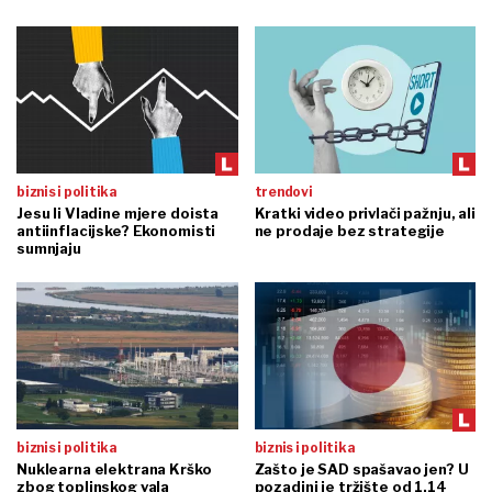
biznis i politika
trendovi
Jesu li Vladine mjere doista
Kratki video privlači pažnju, ali
antiinflacijske? Ekonomisti
ne prodaje bez strategije
sumnjaju
biznis i politika
biznis i politika
Nuklearna elektrana Krško
Zašto je SAD spašavao jen? U
zbog toplinskog vala
pozadini je tržište od 1,14