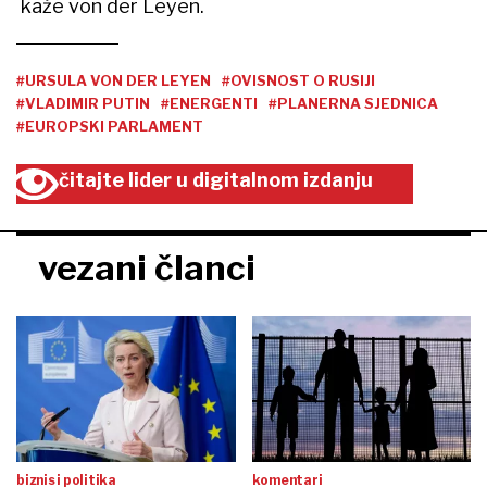
kaže von der Leyen.
#URSULA VON DER LEYEN
#OVISNOST O RUSIJI
#VLADIMIR PUTIN
#ENERGENTI
#PLANERNA SJEDNICA
#EUROPSKI PARLAMENT
čitajte lider u digitalnom izdanju
vezani članci
biznis i politika
komentari