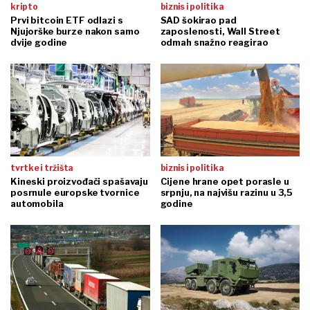
kripto
biznis i politika
Prvi bitcoin ETF odlazi s
SAD šokirao pad
Njujorške burze nakon samo
zaposlenosti, Wall Street
dvije godine
odmah snažno reagirao
tvrtke i tržišta
biznis i politika
Kineski proizvođači spašavaju
Cijene hrane opet porasle u
posrnule europske tvornice
srpnju, na najvišu razinu u 3,5
automobila
godine