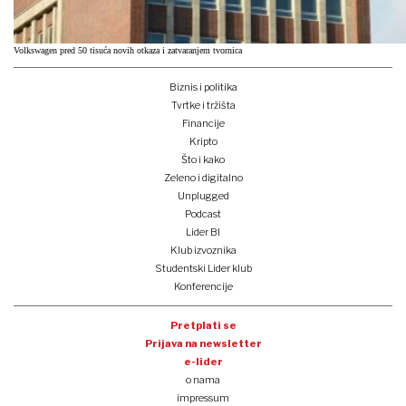
Volkswagen pred 50 tisuća novih otkaza i zatvaranjem tvornica
Biznis i politika
Tvrtke i tržišta
Financije
Kripto
Što i kako
Zeleno i digitalno
Unplugged
Podcast
Lider BI
Klub izvoznika
Studentski Lider klub
Konferencije
Pretplati se
Prijava na newsletter
e-lider
o nama
impressum