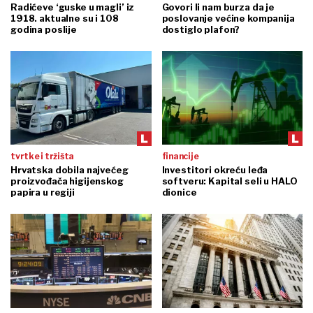
Radićeve ‘guske u magli’ iz
Govori li nam burza da je
1918. aktualne su i 108
poslovanje većine kompanija
godina poslije
dostiglo plafon?
tvrtke i tržišta
financije
Hrvatska dobila najvećeg
Investitori okreću leđa
proizvođača higijenskog
softveru: Kapital seli u HALO
papira u regiji
dionice