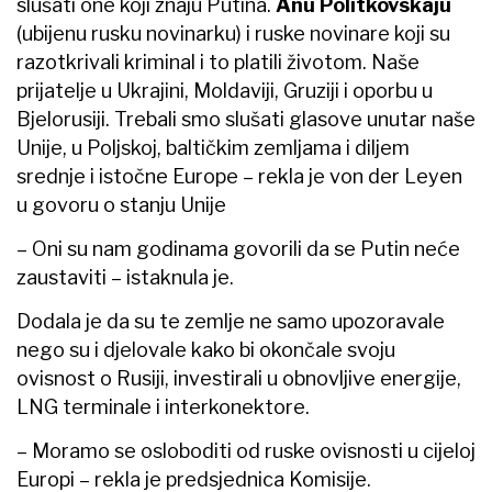
slušati one koji znaju Putina.
Anu Politkovskaju
(ubijenu rusku novinarku) i ruske novinare koji su
razotkrivali kriminal i to platili životom. Naše
prijatelje u Ukrajini, Moldaviji, Gruziji i oporbu u
Bjelorusiji. Trebali smo slušati glasove unutar naše
Unije, u Poljskoj, baltičkim zemljama i diljem
srednje i istočne Europe – rekla je von der Leyen
u govoru o stanju Unije
– Oni su nam godinama govorili da se Putin neće
zaustaviti – istaknula je.
Dodala je da su te zemlje ne samo upozoravale
nego su i djelovale kako bi okončale svoju
ovisnost o Rusiji, investirali u obnovljive energije,
LNG terminale i interkonektore.
– Moramo se osloboditi od ruske ovisnosti u cijeloj
Europi – rekla je predsjednica Komisije.