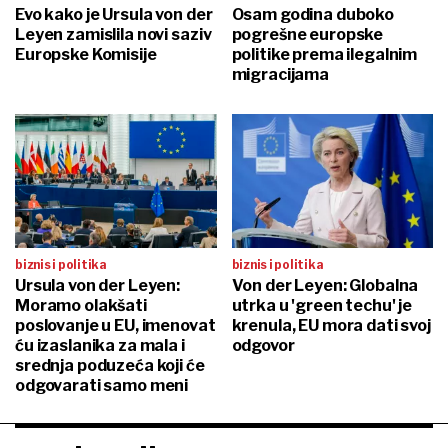
Evo kako je Ursula von der
Osam godina duboko
Leyen zamislila novi saziv
pogrešne europske
Europske Komisije
politike prema ilegalnim
migracijama
biznis i politika
biznis i politika
Ursula von der Leyen:
Von der Leyen: Globalna
Moramo olakšati
utrka u 'green techu' je
poslovanje u EU, imenovat
krenula, EU mora dati svoj
ću izaslanika za mala i
odgovor
srednja poduzeća koji će
odgovarati samo meni