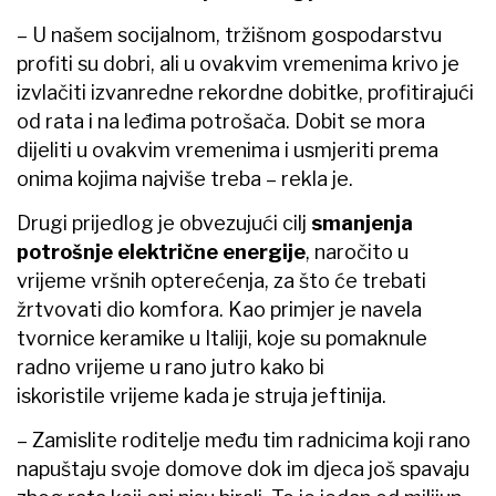
– U našem socijalnom, tržišnom gospodarstvu
profiti su dobri, ali u ovakvim vremenima krivo je
izvlačiti izvanredne rekordne dobitke, profitirajući
od rata i na leđima potrošača. Dobit se mora
dijeliti u ovakvim vremenima i usmjeriti prema
onima kojima najviše treba – rekla je.
Drugi prijedlog je obvezujući cilj
smanjenja
potrošnje električne energije
, naročito u
vrijeme vršnih opterećenja, za što će trebati
žrtvovati dio komfora. Kao primjer je navela
tvornice keramike u Italiji, koje su pomaknule
radno vrijeme u rano jutro kako bi
iskoristile vrijeme kada je struja jeftinija.
– Zamislite roditelje među tim radnicima koji rano
napuštaju svoje domove dok im djeca još spavaju