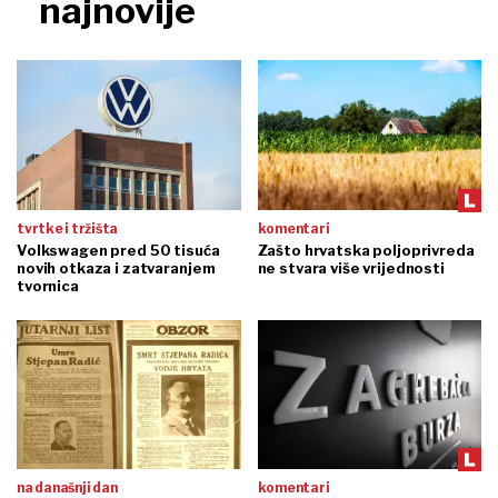
najnovije
tvrtke i tržišta
komentari
Volkswagen pred 50 tisuća
Zašto hrvatska poljoprivreda
novih otkaza i zatvaranjem
ne stvara više vrijednosti
tvornica
na današnji dan
komentari