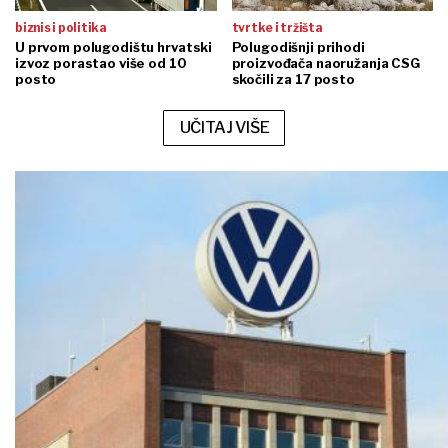
biznis i politika
tvrtke i tržišta
U prvom polugodištu hrvatski
Polugodišnji prihodi
izvoz porastao više od 10
proizvođača naoružanja CSG
posto
skočili za 17 posto
UČITAJ VIŠE