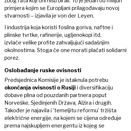
zbog rata koji oni nisu birali. To je jedan od milijun
primjera kojim se Europljani prilagođavaju novoj
stvarnosti – izjavila je von der Leyen.
I industrija koja koristi fosilna goriva, naftne i
plinske tvrtke, rafinerije, ugljenokopi itd.
izvlače velike profite zahvaljujući sadašnjim
okolnostima. Stoga će one morati plaćati solidarni
porez.
Oslobađanje ruske ovisnosti
Predsjednica Komisije je istaknula potrebu
okončanja ovisnosti o Rusiji
i diversifikaciju
dobave plina od pouzdanih partnera poput
Norveške, Sjedinjenih Država, Alžira i drugih.
Također je najavila i 'temeljitu reformu' tržišta
električne energije, na kojem se cijena određuje
prema najskupljem energentu iz kojeg se