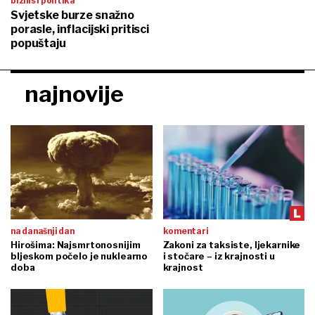
biznis i politika
Svjetske burze snažno
porasle, inflacijski pritisci
popuštaju
najnovije
na današnji dan
komentari
Hirošima: Najsmrtonosnijim
Zakoni za taksiste, ljekarnike
bljeskom počelo je nuklearno
i stočare – iz krajnosti u
doba
krajnost