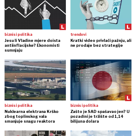
biznis i politika
trendovi
Jesu li Vladine mjere doista
Kratki video privlači pažnju, ali
antiinflacijske? Ekonomisti
ne prodaje bez strategije
sumnjaju
biznis i politika
biznis i politika
Nuklearna elektrana Krško
Zašto je SAD spašavao jen? U
zbog toplinskog vala
pozadini je tržište od 1,14
smanjuje snagu reaktora
bilijuna dolara