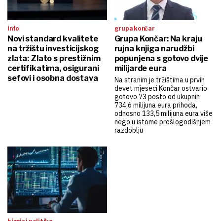
info
grupa končar
Novi standard kvalitete
Grupa Končar: Na kraju
na tržištu investicijskog
rujna knjiga narudžbi
zlata: Zlato s prestižnim
popunjena s gotovo dvije
certifikatima, osigurani
milijarde eura
sefovi i osobna dostava
Na stranim je tržištima u prvih
devet mjeseci Končar ostvario
gotovo 73 posto od ukupnih
734,6 milijuna eura prihoda,
odnosno 133,5 milijuna eura više
nego u istome prošlogodišnjem
razdoblju