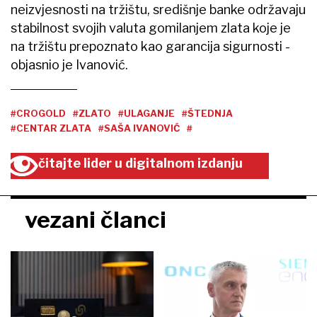
neizvjesnosti na tržištu, središnje banke održavaju
stabilnost svojih valuta gomilanjem zlata koje je
na tržištu prepoznato kao garancija sigurnosti -
objasnio je Ivanović.
#CROGOLD
#ZLATO
#ULAGANJE
#ŠTEDNJA
#CENTAR ZLATA
#SAŠA IVANOVIĆ
#
čitajte lider u digitalnom izdanju
vezani članci