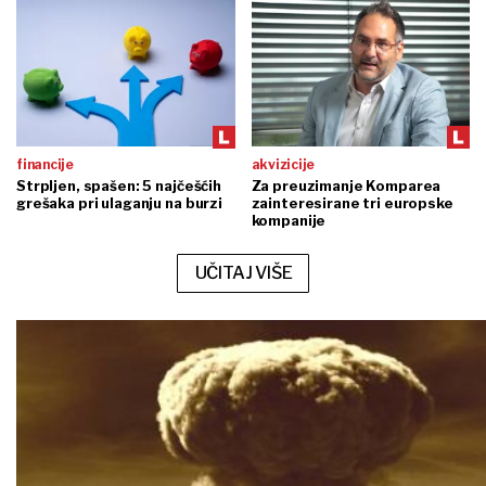
financije
akvizicije
Strpljen, spašen: 5 najčešćih
Za preuzimanje Komparea
grešaka pri ulaganju na burzi
zainteresirane tri europske
kompanije
UČITAJ VIŠE