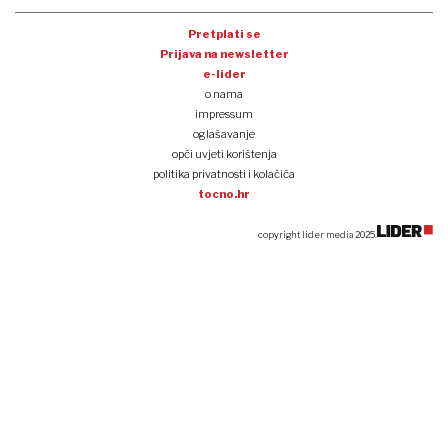
Pretplati se
Prijava na newsletter
e-lider
o nama
impressum
oglašavanje
opći uvjeti korištenja
politika privatnosti i kolačića
tocno.hr
copyright lider media 2025.