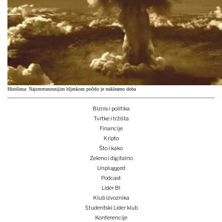
Hirošima: Najsmrtonosnijim bljeskom počelo je nuklearno doba
Biznis i politika
Tvrtke i tržišta
Financije
Kripto
Što i kako
Zeleno i digitalno
Unplugged
Podcast
Lider BI
Klub izvoznika
Studentski Lider klub
Konferencije