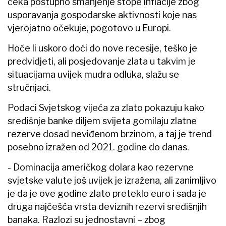
čeka postupno smanjenje stope inflacije zbog
usporavanja gospodarske aktivnosti koje nas
vjerojatno očekuje, pogotovo u Europi.
Hoće li uskoro doći do nove recesije, teško je
predvidjeti, ali posjedovanje zlata u takvim je
situacijama uvijek mudra odluka, slažu se
stručnjaci.
Podaci Svjetskog vijeća za zlato pokazuju kako
središnje banke diljem svijeta gomilaju zlatne
rezerve dosad neviđenom brzinom, a taj je trend
posebno izražen od 2021. godine do danas.
- Dominacija američkog dolara kao rezervne
svjetske valute još uvijek je izražena, ali zanimljivo
je da je ove godine zlato preteklo euro i sada je
druga najčešća vrsta deviznih rezervi središnjih
banaka. Razlozi su jednostavni – zbog