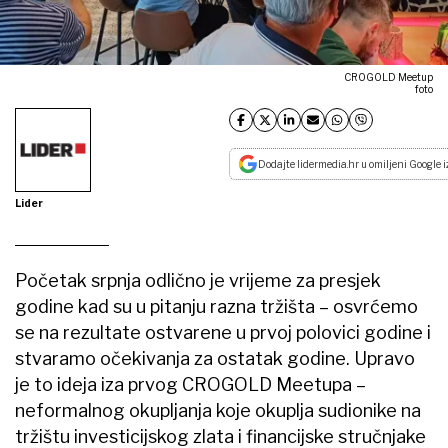
CROGOLD Meetup
foto
Dodajte lidermedia.hr u omiljeni Google i
Lider
Početak srpnja odlično je vrijeme za presjek
godine kad su u pitanju razna tržišta – osvrćemo
se na rezultate ostvarene u prvoj polovici godine i
stvaramo očekivanja za ostatak godine. Upravo
je to ideja iza prvog CROGOLD Meetupa –
neformalnog okupljanja koje okuplja sudionike na
tržištu investicijskog zlata i financijske stručnjake