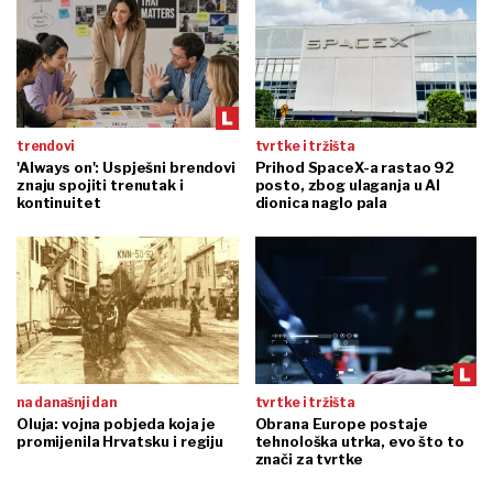
trendovi
tvrtke i tržišta
'Always on': Uspješni brendovi
Prihod SpaceX-a rastao 92
znaju spojiti trenutak i
posto, zbog ulaganja u AI
kontinuitet
dionica naglo pala
na današnji dan
tvrtke i tržišta
Oluja: vojna pobjeda koja je
Obrana Europe postaje
promijenila Hrvatsku i regiju
tehnološka utrka, evo što to
znači za tvrtke