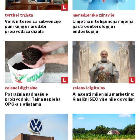
tvrtke i tržišta
menadžersko zdravlje
Velik interes za subvencije
Umjetna inteligencija mijenja
puni knjige narudžbi
gastroenterologiju i
proizvođača dizala
endoskopiju
zeleno i digitalno
zeleno i digitalno
Potražnja nadmašuje
AI agenti mijenjaju marketing:
proizvodnju: Tajna uspjeha
Klasični SEO više nije dovoljan
OPG-a s glistama