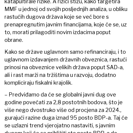
katapultirale rizike. A rizici stižu, kako targetira
MMF u jednoj od svojih posljednjih analiza, u obliku
rastućih dugova država koje se već bore s
prenapregnutim javnim financijama, koje će se, uz
to, morati prilagoditi novim izdacima poput
obrane.
Kako se države uglavnom samo refinanciraju, i to
uglavnom izdavanjem državnih obveznica, rastući
prinosi na obveznice velikih država poput SAD-a,
ali i rast marži na tržištima u razvoju, dodatno
kompliciraju fiskalni krajolik.
– Predviđamo da će se globalni javni dug ove
godine povećati za 2,8 postotnih bodova, što je
više nego dvostruko više od procjena za 2024.,
gurajući razine duga iznad 95 posto BDP-a. Taj će
se uzlazni trend vjerojatno nastaviti, s javnim