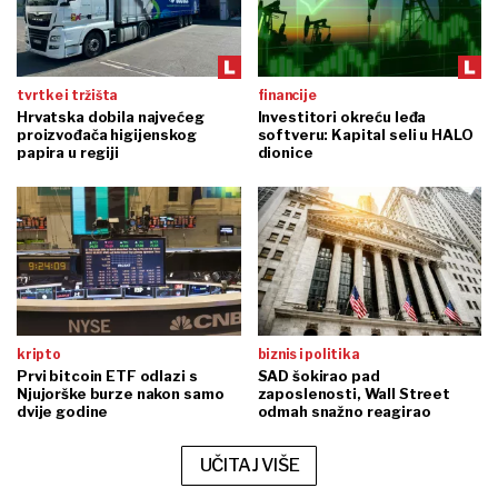
tvrtke i tržišta
financije
Hrvatska dobila najvećeg
Investitori okreću leđa
proizvođača higijenskog
softveru: Kapital seli u HALO
papira u regiji
dionice
kripto
biznis i politika
Prvi bitcoin ETF odlazi s
SAD šokirao pad
Njujorške burze nakon samo
zaposlenosti, Wall Street
dvije godine
odmah snažno reagirao
UČITAJ VIŠE