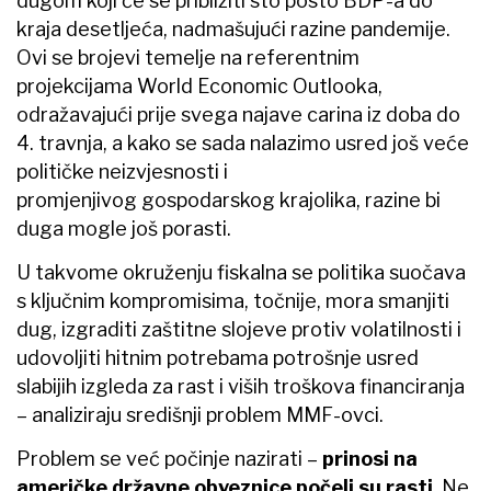
dugom koji će se približiti sto posto BDP-a do
kraja desetljeća, nadmašujući razine pandemije.
Ovi se brojevi temelje na referentnim
projekcijama World Economic Outlooka,
odražavajući prije svega najave carina iz doba do
4. travnja, a kako se sada nalazimo usred još veće
političke neizvjesnosti i
promjenjivog gospodarskog krajolika, razine bi
duga mogle još porasti.
U takvome okruženju fiskalna se politika suočava
s ključnim kompromisima, točnije, mora smanjiti
dug, izgraditi zaštitne slojeve protiv volatilnosti i
udovoljiti hitnim potrebama potrošnje usred
slabijih izgleda za rast i viših troškova financiranja
– analiziraju središnji problem MMF-ovci.
Problem se već počinje nazirati –
prinosi na
američke državne obveznice počeli su rasti
. Ne,