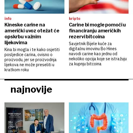
info
kripto
Kineske carine na
Carine bi mogle pomoći u
američki uvoz otežat će
financiranju američkih
opskrbu važnim
rezervi bitcoina
lijekovima
Savjetnik Bijele kuće za
digitalnu imovinu Bo Hines
Kina bi mogla i te kako osjetiti
navodi carine kao jednu od
posljedice carina, ovisno o
nekoliko opcija koje se istražuju
proizvodu, jer se proizvodnja
za kupnju bitcoina
lijekova ne može preseliti u
kratkom roku
najnovije