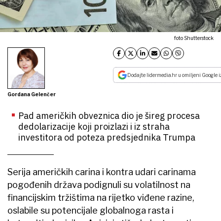
foto Shutterstock
Dodajte lidermedia.hr u omiljeni Google i
Gordana Gelenčer
Pad američkih obveznica dio je šireg procesa
dedolarizacije koji proizlazi i iz straha
investitora od poteza predsjednika Trumpa
Serija američkih carina i kontra udari carinama
pogođenih država podignuli su volatilnost na
financijskim tržištima na rijetko viđene razine,
oslabile su potencijale globalnoga rasta i