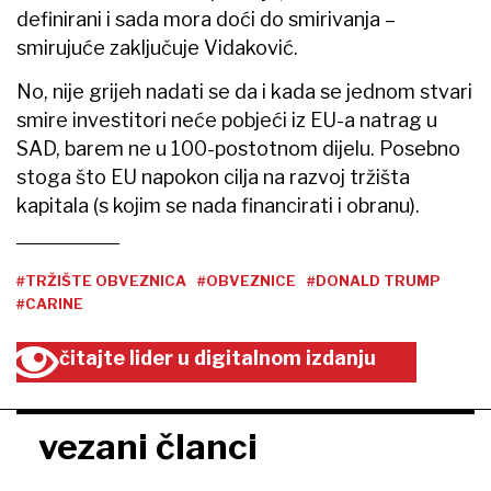
definirani i sada mora doći do smirivanja –
smirujuće zaključuje Vidaković.
No, nije grijeh nadati se da i kada se jednom stvari
smire investitori neće pobjeći iz EU-a natrag u
SAD, barem ne u 100-postotnom dijelu. Posebno
stoga što EU napokon cilja na razvoj tržišta
kapitala (s kojim se nada financirati i obranu).
#TRŽIŠTE OBVEZNICA
#OBVEZNICE
#DONALD TRUMP
#CARINE
čitajte lider u digitalnom izdanju
vezani članci