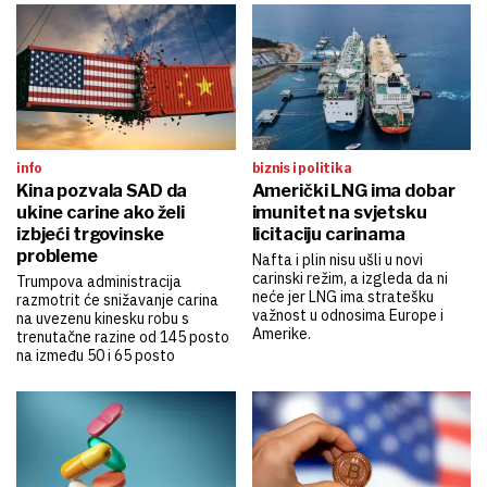
info
biznis i politika
Kina pozvala SAD da
Američki LNG ima dobar
ukine carine ako želi
imunitet na svjetsku
izbjeći trgovinske
licitaciju carinama
probleme
Nafta i plin nisu ušli u novi
carinski režim, a izgleda da ni
Trumpova administracija
neće jer LNG ima stratešku
razmotrit će snižavanje carina
važnost u odnosima Europe i
na uvezenu kinesku robu s
Amerike.
trenutačne razine od 145 posto
na između 50 i 65 posto