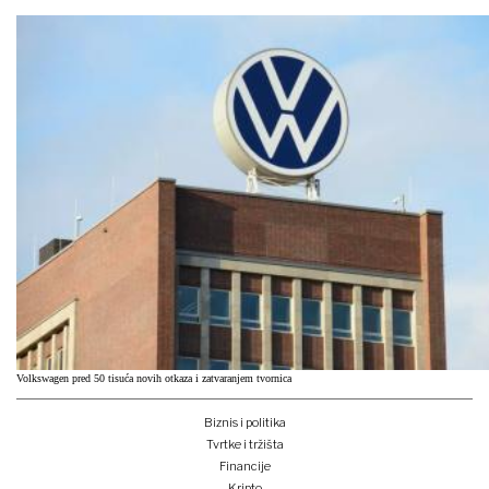
Volkswagen pred 50 tisuća novih otkaza i zatvaranjem tvornica
Biznis i politika
Tvrtke i tržišta
Financije
Kripto