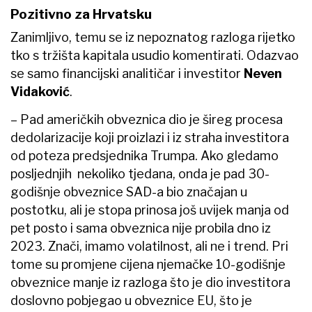
Pozitivno za Hrvatsku
Zanimljivo, temu se iz nepoznatog razloga rijetko
tko s tržišta kapitala usudio komentirati. Odazvao
se samo financijski analitičar i investitor
Neven
Vidaković
.
– Pad američkih obveznica dio je šireg procesa
dedolarizacije koji proizlazi i iz straha investitora
od poteza predsjednika Trumpa. Ako gledamo
posljednjih nekoliko tjedana, onda je pad 30-
godišnje obveznice SAD-a bio značajan u
postotku, ali je stopa prinosa još uvijek manja od
pet posto i sama obveznica nije probila dno iz
2023. Znači, imamo volatilnost, ali ne i trend. Pri
tome su promjene cijena njemačke 10-godišnje
obveznice manje iz razloga što je dio investitora
doslovno pobjegao u obveznice EU, što je