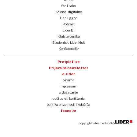
Što i kako
Zeleno i digitalno
Unplugged
Podcast
Lider BI
Klub izvoznika
Studentski Lider klub
Konferencije
Pretplati se
Prijava na newsletter
e-lider
o nama
impressum
oglašavanje
opći uvjeti korištenja
politika privatnosti i kolačića
tocno.hr
copyright lider media 2025.