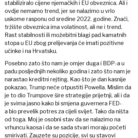
stabiliziralo cijene njemačkih i EU obveznica. Ali i
ovdje nemamo trend, jer se nalazimo u vrlo
uskome rasponu od sredine 2022. godine. Znači,
tržište obveznica ima volatinost, ali ne i trend.
Rast stabilnosti ili možebitni blagi pad kamatnih
stopa u EU zbog prelijevanja će imati pozitivne
učinke i na Hrvatsku.
Posebno zato što nam je omjer duga i BDP-a u
padu posljednjih nekoliko godina i zato što nam je
narastao kreditni rejting. Kao što je dan kasnije
pokazao, Trump neće otpustiti Powella. Mislim da
je to dio Trumpove šire strategije prijetnji, ali i da
je svima jasno kako bi smjena guvernera FED-
a bio prevelik potres za cijeli svijet. Tako da ništa
od toga. Moj je osobni stav da se nalazimo na
vrhuncu kaosa i da se sada stvari moraju početi
smirivati. Zauzete su pozicije, svi su stavovi