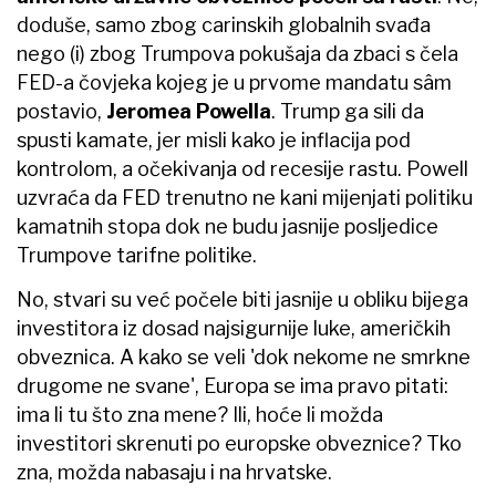
doduše, samo zbog carinskih globalnih svađa
nego (i) zbog Trumpova pokušaja da zbaci s čela
FED-a čovjeka kojeg je u prvome mandatu sâm
postavio,
Jeromea Powella
. Trump ga sili da
spusti kamate, jer misli kako je inflacija pod
kontrolom, a očekivanja od recesije rastu. Powell
uzvraća da FED trenutno ne kani mijenjati politiku
kamatnih stopa dok ne budu jasnije posljedice
Trumpove tarifne politike.
No, stvari su već počele biti jasnije u obliku bijega
investitora iz dosad najsigurnije luke, američkih
obveznica. A kako se veli 'dok nekome ne smrkne
drugome ne svane', Europa se ima pravo pitati:
ima li tu što zna mene? Ili, hoće li možda
investitori skrenuti po europske obveznice? Tko
zna, možda nabasaju i na hrvatske.