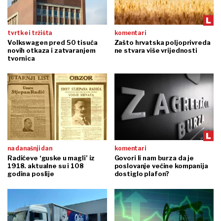
tvrtke i tržišta
komentari
Volkswagen pred 50 tisuća
Zašto hrvatska poljoprivreda
novih otkaza i zatvaranjem
ne stvara više vrijednosti
tvornica
na današnji dan
komentari
Radićeve ‘guske u magli’ iz
Govori li nam burza da je
1918. aktualne su i 108
poslovanje većine kompanija
godina poslije
dostiglo plafon?