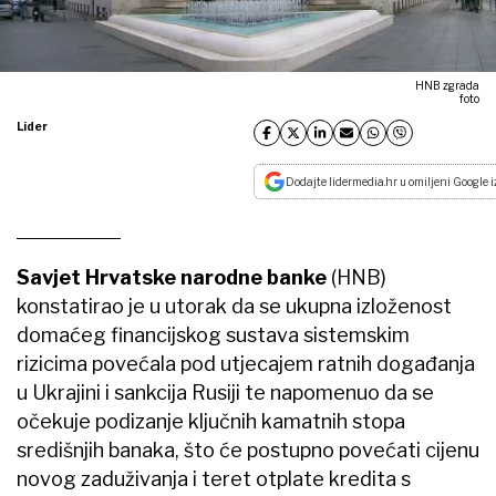
HNB zgrada
foto
Lider
Dodajte lidermedia.hr u omiljeni Google i
Savjet Hrvatske narodne banke
(HNB)
konstatirao je u utorak da se ukupna izloženost
domaćeg financijskog sustava sistemskim
rizicima povećala pod utjecajem ratnih događanja
u Ukrajini i sankcija Rusiji te napomenuo da se
očekuje podizanje ključnih kamatnih stopa
središnjih banaka, što će postupno povećati cijenu
novog zaduživanja i teret otplate kredita s