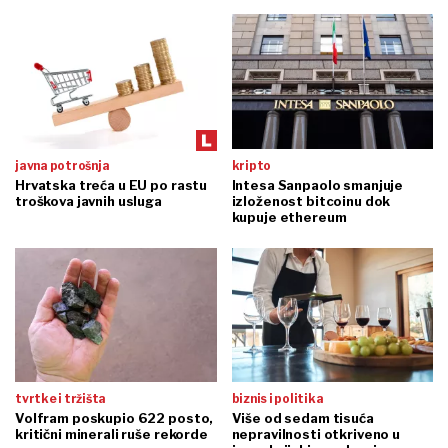
javna potrošnja
kripto
Hrvatska treća u EU po rastu
Intesa Sanpaolo smanjuje
troškova javnih usluga
izloženost bitcoinu dok
kupuje ethereum
tvrtke i tržišta
biznis i politika
Volfram poskupio 622 posto,
Više od sedam tisuća
kritični minerali ruše rekorde
nepravilnosti otkriveno u