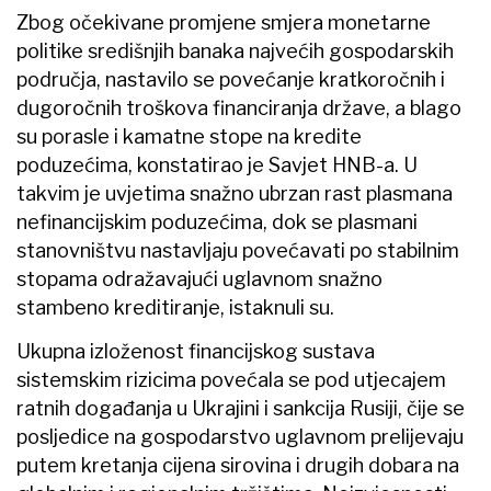
Zbog očekivane promjene smjera monetarne
politike središnjih banaka najvećih gospodarskih
područja, nastavilo se povećanje kratkoročnih i
dugoročnih troškova financiranja države, a blago
su porasle i kamatne stope na kredite
poduzećima, konstatirao je Savjet HNB-a. U
takvim je uvjetima snažno ubrzan rast plasmana
nefinancijskim poduzećima, dok se plasmani
stanovništvu nastavljaju povećavati po stabilnim
stopama odražavajući uglavnom snažno
stambeno kreditiranje, istaknuli su.
Ukupna izloženost financijskog sustava
sistemskim rizicima povećala se pod utjecajem
ratnih događanja u Ukrajini i sankcija Rusiji, čije se
posljedice na gospodarstvo uglavnom prelijevaju
putem kretanja cijena sirovina i drugih dobara na