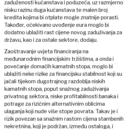
zaduženosti kućanstava i poduzeća, uz razmjerno
nisku razinu duga kućanstava te malen broj
kredita kojima bi otplate mogle znatnije porasti.
Također, očekivano uvođenje eura moglo bi
dodatno ublažiti rast cijene novog zaduživanja za
državu, kao i za ostale sektore, dodaju.
Zaoštravanje uvjeta financiranja na
međunarodnim financijskim tržištima, a onda i
povećanje domaćih kamatnih stopa, moglo bi
ublažiti neke rizike za financijsku stabilnost koji su
jačali tijekom dugotrajnog razdoblja niskih
kamatnih stopa, poput snažnog zaduživanja
privatnog sektora, niske profitabilnosti banaka i
potrage za rizičnim alternativnim oblicima
ulaganja koji nude više stope povrata. Takav je i
rizik povezan sa snažnim rastom cijena stambenih
nekretnina, koji je podržan, između ostaloga, i