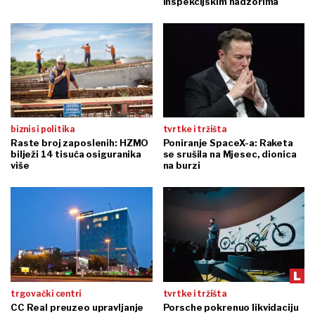
inspekcijskim nadzorima
biznis i politika
tvrtke i tržišta
Raste broj zaposlenih: HZMO
Poniranje SpaceX-a: Raketa
bilježi 14 tisuća osiguranika
se srušila na Mjesec, dionica
više
na burzi
trgovački centri
tvrtke i tržišta
CC Real preuzeo upravljanje
Porsche pokrenuo likvidaciju