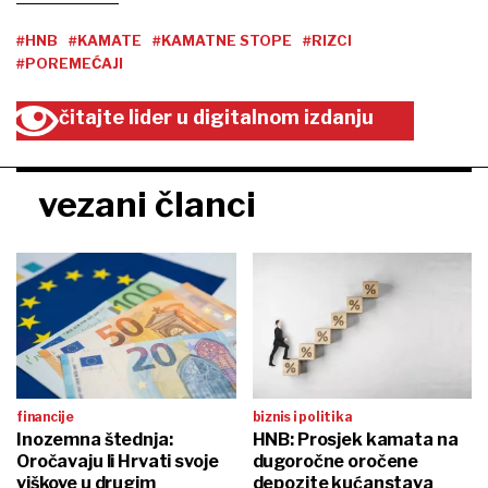
#HNB
#KAMATE
#KAMATNE STOPE
#RIZCI
#POREMEĆAJI
čitajte lider u digitalnom izdanju
vezani članci
financije
biznis i politika
Inozemna štednja:
HNB: Prosjek kamata na
Oročavaju li Hrvati svoje
dugoročne oročene
viškove u drugim
depozite kućanstava