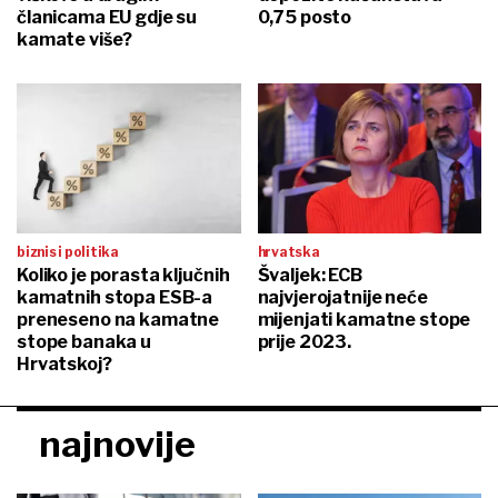
članicama EU gdje su
0,75 posto
kamate više?
biznis i politika
hrvatska
Koliko je porasta ključnih
Švaljek: ECB
kamatnih stopa ESB-a
najvjerojatnije neće
preneseno na kamatne
mijenjati kamatne stope
stope banaka u
prije 2023.
Hrvatskoj?
najnovije