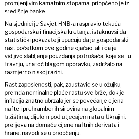
promjenjivim kamatnim stopama, priopćeno je iz
središnje banke.
Na sjednici je Savjet HNB-a raspravio tekuća
gospodarska i finacijska kretanja, istaknuvši da
statistički pokazatelji upućuju da je gospodarski
rast početkom ove godine ojačao, ali i da je
vidljivo slabljenje pouzdanja potrošača, koje se i u
travnju, unatoč blagom oporavku, zadržalo na
razmjerno niskoj razini.
Rast zaposlenosti, pak, zaustavio se u ožujku,
premda nominalne plaće rastu sve brže, dok je
inflacija znatno ubrzala jer se povećanje cijena
nafte i prehrambenih sirovina na globalnim
tržištima, dijelom pod utjecajem rata u Ukrajini,
prelijeva na domaće cijene naftnih derivata i
hrane, navodi se u priopćenju.