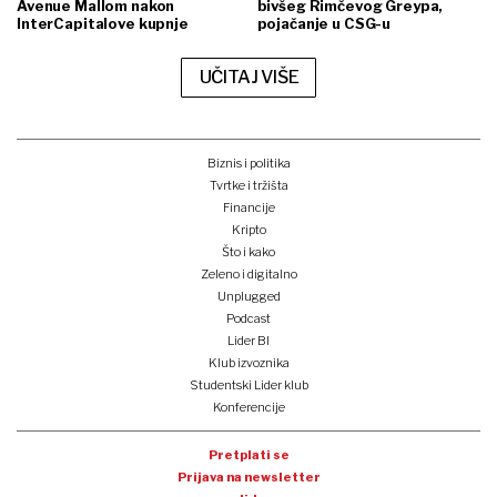
Avenue Mallom nakon
bivšeg Rimčevog Greypa,
InterCapitalove kupnje
pojačanje u CSG-u
UČITAJ VIŠE
Biznis i politika
Tvrtke i tržišta
Financije
Kripto
Što i kako
Zeleno i digitalno
Unplugged
Podcast
Lider BI
Klub izvoznika
Studentski Lider klub
Konferencije
Pretplati se
Prijava na newsletter