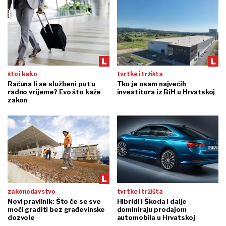
što i kako
tvrtke i tržišta
Računa li se službeni put u
Tko je osam najvećih
radno vrijeme? Evo što kaže
investitora iz BiH u Hrvatskoj
zakon
zakonodavstvo
tvrtke i tržišta
Novi pravilnik: Što će se sve
Hibridi i Škoda i dalje
moći graditi bez građevinske
dominiraju prodajom
dozvole
automobila u Hrvatskoj