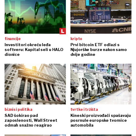
financije
kripto
Investitori okreću leđa
Prvi bitcoin ETF odlazi s
softveru: Kapital seli u HALO
Njujorške burze nakon samo
dionice
dvije godine
biznis i politika
tvrtke i tržišta
SAD šokirao pad
Kineski proizvođači spašavaju
zaposlenosti, Wall Street
posrnule europske tvornice
odmah snažno reagirao
automobila