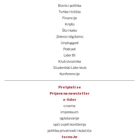
Biznis i politika
Tvrtke i tržišta
Financije
Kripto
Što i kako
Zeleno i digitalno
Unplugged
Podcast
Lider BI
Klub izvoznika
Studentski Lider klub
Konferencije
Pretplati se
Prijava na newsletter
e-lider
o nama
impressum
oglašavanje
opći uvjeti korištenja
politika privatnosti i kolačića
tocno.hr