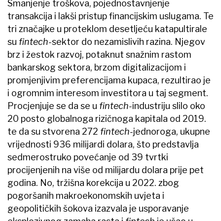
Smanjenje troškova, pojednostavnjenje
transakcija i lakši pristup financijskim uslugama. Te
tri značajke u proteklom desetljeću katapultirale
su
fintech-
sektor do nezamislivih razina. Njegov
brz i žestok razvoj, potaknut snažnim rastom
bankarskog sektora, brzom digitalizacijom i
promjenjivim preferencijama kupaca, rezultirao je
i ogromnim interesom investitora u taj segment.
Procjenjuje se da se u
fintech-
industriju slilo oko
20 posto globalnoga rizičnoga kapitala od 2019.
te da su stvorena 272
fintech-
jednoroga, ukupne
vrijednosti 936 milijardi dolara, što predstavlja
sedmerostruko povećanje od 39 tvrtki
procijenjenih na više od milijardu dolara prije pet
godina. No, tržišna korekcija u 2022. zbog
pogoršanih makroekonomskih uvjeta i
geopolitičkih šokova izazvala je usporavanje