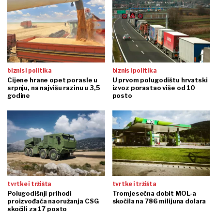
biznis i politika
biznis i politika
Cijene hrane opet porasle u
U prvom polugodištu hrvatski
srpnju, na najvišu razinu u 3,5
izvoz porastao više od 10
godine
posto
tvrtke i tržišta
tvrtke i tržišta
Polugodišnji prihodi
Tromjesečna dobit MOL-a
proizvođača naoružanja CSG
skočila na 786 milijuna dolara
skočili za 17 posto