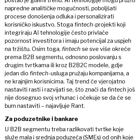
postao je glavni trend. AI tehnologije mogu pružiti
napredne analitičke mogućnosti, poboljšati
procese donošenja odluka i personalizirati
korisničko iskustvo. Stoga
fintech-
projekti koji
integriraju AI tehnologije često privlače
pozornost investitora i imaju potencijal za uspjeh
na tržištu. Osim toga,
fintech
se sve više okreće
prema B2B segmentu, odnosno poslovanju s
drugim tvrtkama ili kroz B2B2C modele, gdje
jedan dio
fintech-
usluga pružaju kompanijama, a
ne krajnjim korisnicima. Taj trend će vjerojatno
nastaviti rasti i razvijati se, što znači da
fintech
još
nije dosegnuo svoj vrhunac i očekuje se da će se
bum nastaviti – najavljuje Rant.
Za poduzetnike i bankare
U B2B segmentu treba razlikovati tvrtke koje
služe mala i srednja poduzeća (SMEs) od onih koje