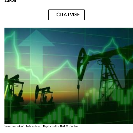
zakon
UČITAJ VIŠE
Investitori okreću leđa softveru: Kapital seli u HALO dionice