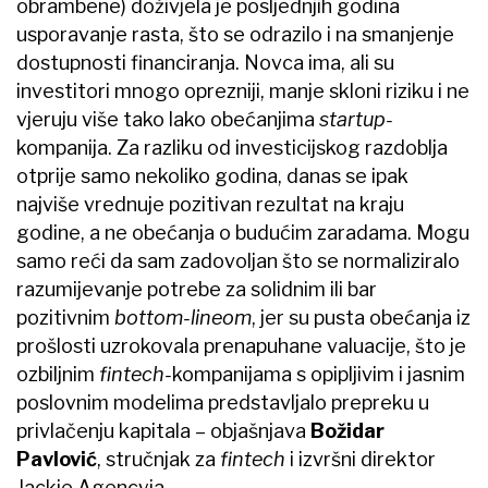
obrambene) doživjela je posljednjih godina
usporavanje rasta, što se odrazilo i na smanjenje
dostupnosti financiranja. Novca ima, ali su
investitori mnogo oprezniji, manje skloni riziku i ne
vjeruju više tako lako obećanjima
startup-
kompanija. Za razliku od investicijskog razdoblja
otprije samo nekoliko godina, danas se ipak
najviše vrednuje pozitivan rezultat na kraju
godine, a ne obećanja o budućim zaradama. Mogu
samo reći da sam zadovoljan što se normaliziralo
razumijevanje potrebe za solidnim ili bar
pozitivnim
bottom-lineom
, jer su pusta obećanja iz
prošlosti uzrokovala prenapuhane valuacije, što je
ozbiljnim
fintech-
kompanijama s opipljivim i jasnim
poslovnim modelima predstavljalo prepreku u
privlačenju kapitala – objašnjava
Božidar
Pavlović
, stručnjak za
fintech
i izvršni direktor
Jackie Agencyja.