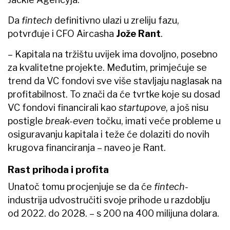
Da
fintech
definitivno ulazi u zreliju fazu,
potvrđuje i CFO Aircasha
Jože Rant
.
– Kapitala na tržištu uvijek ima dovoljno, posebno
za kvalitetne projekte. Međutim, primjećuje se
trend da VC fondovi sve više stavljaju naglasak na
profitabilnost. To znači da će tvrtke koje su dosad
VC fondovi financirali kao
startupove
, a još nisu
postigle
break-even
točku, imati veće probleme u
osiguravanju kapitala i teže će dolaziti do novih
krugova financiranja – naveo je Rant.
Rast prihoda i profita
Unatoč tomu procjenjuje se da će
fintech-
industrija udvostručiti svoje prihode u razdoblju
od 2022. do 2028. – s 200 na 400 milijuna dolara.