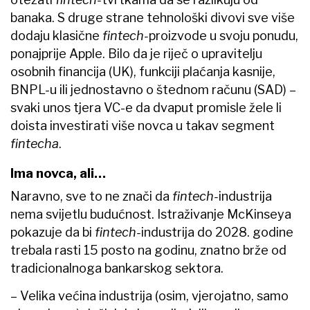
banaka. S druge strane tehnološki divovi sve više
dodaju klasične
fintech-
proizvode u svoju ponudu,
ponajprije Apple. Bilo da je riječ o upravitelju
osobnih financija (UK), funkciji plaćanja kasnije,
BNPL-u ili jednostavno o štednom računu (SAD) –
svaki unos tjera VC-e da dvaput promisle žele li
doista investirati više novca u takav segment
fintecha
.
Ima novca, ali…
Naravno, sve to ne znači da
fintech-
industrija
nema svijetlu budućnost. Istraživanje McKinseya
pokazuje da bi
fintech-
industrija do 2028. godine
trebala rasti 15 posto na godinu, znatno brže od
tradicionalnoga bankarskog sektora.
– Velika većina industrija (osim, vjerojatno, samo