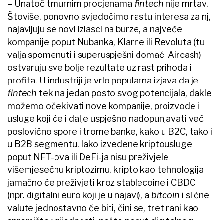
– Unatoč tmurnim procjenama
fintech
nije mrtav.
Štoviše, ponovno svjedočimo rastu interesa za nj,
najavljuju se novi izlasci na burze, a najveće
kompanije poput Nubanka, Klarne ili Revoluta (tu
valja spomenuti i superuspješni domaći Aircash)
ostvaruju sve bolje rezultate uz rast prihoda i
profita. U industriji je vrlo popularna izjava da je
fintech
tek na jedan posto svog potencijala, dakle
možemo očekivati nove kompanije, proizvode i
usluge koji će i dalje uspješno nadopunjavati već
poslovično spore i trome banke, kako u B2C, tako i
u B2B segmentu. Iako izvedene kriptousluge
poput NFT-ova ili DeFi-ja nisu preživjele
višemjesečnu kriptozimu, kripto kao tehnologija
jamačno će preživjeti kroz stablecoine i CBDC
(npr. digitalni euro koji je u najavi), a
bitcoin
i slične
valute jednostavno će biti, čini se, tretirani kao