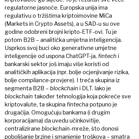
regulatorne jasnoće. Europska unija ima
regulativu o tržištima kriptoimovine MiCa
(Markets in Crypto Assets), a u SAD-u su ove
godine odobreni brojni kripto-ETF-ovi. Tu je
potom B2B – analitička umjetna inteligencija.
Usprkos svoj buci oko generativne umjetne
inteligencije od uspona ChatGPT-ja,
fintech
i
bankarski sektor još imaju više koristi od
analitičkih aplikacija (npr. bolje ocjenjivanje rizika,
bolje
compliance-
provjere). I treća skupina iz
segmenta B2B –
blockchain
i DLT. Iako je
blockchain
također tehnologija koja pokreće sve
kriptovalute, ta skupina
fintecha
potpuno je
drugačija. Omogućuju bankama (i drugim
korporacijama) da uvedu učinkovitije,
centralizirane
blockchain-
mreže, što donosi
poboljšanje brzine i smanjenje troškova – smatra