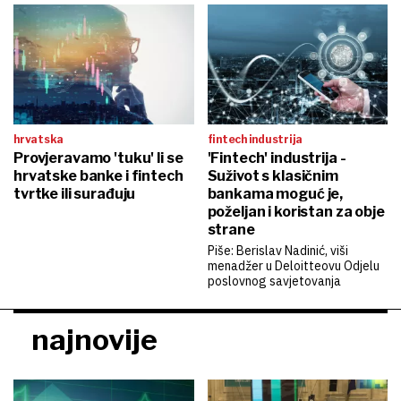
hrvatska
fintech industrija
Provjeravamo 'tuku' li se
'Fintech' industrija -
hrvatske banke i fintech
Suživot s klasičnim
tvrtke ili surađuju
bankama moguć je,
poželjan i koristan za obje
strane
Piše: Berislav Nadinić, viši
menadžer u Deloitteovu Odjelu
poslovnog savjetovanja
najnovije