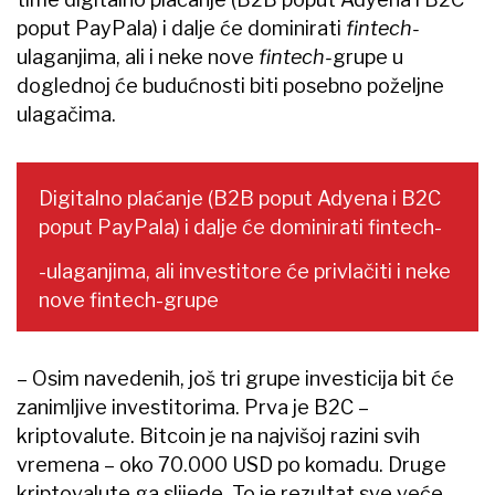
poput PayPala) i dalje će dominirati
fintech-
ulaganjima, ali i neke nove
fintech-
grupe u
doglednoj će budućnosti biti posebno poželjne
ulagačima.
Digitalno plaćanje (B2B poput Adyena i B2C
poput PayPala) i dalje će dominirati fintech-
-ulaganjima, ali investitore će privlačiti i neke
nove fintech-grupe
– Osim navedenih, još tri grupe investicija bit će
zanimljive investitorima. Prva je B2C –
kriptovalute. Bitcoin je na najvišoj razini svih
vremena – oko 70.000 USD po komadu. Druge
kriptovalute ga slijede. To je rezultat sve veće