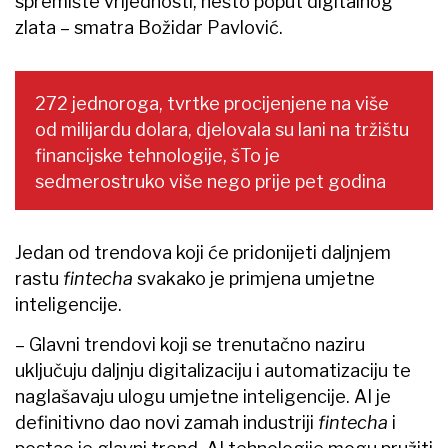
spremište vrijednosti, nešto poput digitalnog
zlata – smatra Božidar Pavlović.
272 jednoroga, tvrtke procijenjene na više
od milijardu dolara, djelovala su lani na tržištu
financijske tehnologije, šTo je
sedmerostruko više nego prije pet godina
Jedan od trendova koji će pridonijeti daljnjem
rastu
fintecha
svakako je primjena umjetne
inteligencije.
– Glavni trendovi koji se trenutačno naziru
uključuju daljnju digitalizaciju i automatizaciju te
naglašavaju ulogu umjetne inteligencije. AI je
definitivno dao novi zamah industriji
fintecha
i