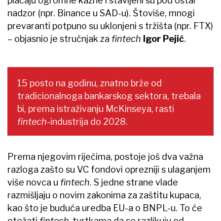
plaćaju ogromne kazne i stavljeni su pod oštar
nadzor (npr. Binance u SAD-u). Štoviše, mnogi
prevaranti potpuno su uklonjeni s tržišta (npr. FTX)
– objasnio je stručnjak za
fintech
Igor Pejić
.
15 posto na godinu, znatno brže od
tradicionalnoga bankarskog sektora, trebala
bi, prema istraživanju McKinseya, rasti
fintech
-industrija do 2028.
Prema njegovim riječima, postoje još dva važna
razloga zašto su VC fondovi oprezniji s ulaganjem
više novca u
fintech
. S jedne strane vlade
razmišljaju o novim zakonima za zaštitu kupaca,
kao što je buduća uredba EU-a o BNPL-u. To će
otežati
fintech-
tvrtkama da se razlikuju od