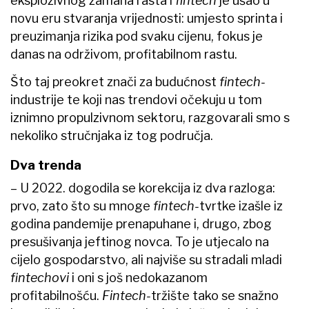
eksplozivnog zamaha rasta i
fintech
je ušao u
novu eru stvaranja vrijednosti: umjesto sprinta i
preuzimanja rizika pod svaku cijenu, fokus je
danas na održivom, profitabilnom rastu.
Što taj preokret znači za budućnost
fintech-
industrije te koji nas trendovi očekuju u tom
iznimno propulzivnom sektoru, razgovarali smo s
nekoliko stručnjaka iz tog područja.
Dva trenda
– U 2022. dogodila se korekcija iz dva razloga:
prvo, zato što su mnoge
fintech-
tvrtke izašle iz
godina pandemije prenapuhane i, drugo, zbog
presušivanja jeftinog novca. To je utjecalo na
cijelo gospodarstvo, ali najviše su stradali mladi
fintechovi
i oni s još nedokazanom
profitabilnošću.
Fintech-
tržište tako se snažno