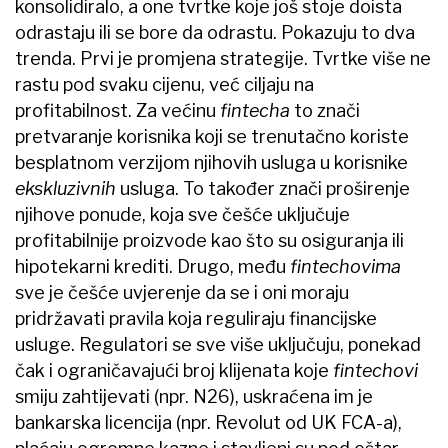
konsolidiralo, a one tvrtke koje još stoje doista
odrastaju ili se bore da odrastu. Pokazuju to dva
trenda. Prvi je promjena strategije. Tvrtke više ne
rastu pod svaku cijenu, već ciljaju na
profitabilnost. Za većinu
fintecha
to znači
pretvaranje korisnika koji se trenutačno koriste
besplatnom verzijom njihovih usluga u korisnike
ekskluzivnih
usluga. To također znači proširenje
njihove ponude, koja sve češće uključuje
profitabilnije proizvode kao što su osiguranja ili
hipotekarni krediti. Drugo, među
fintechovima
sve je češće uvjerenje da se i oni moraju
pridržavati pravila koja reguliraju financijske
usluge. Regulatori se sve više uključuju, ponekad
čak i ograničavajući broj klijenata koje
fintechovi
smiju zahtijevati (npr. N26), uskraćena im je
bankarska licencija (npr. Revolut od UK FCA-a),