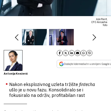
Jože Rant,
CFO Aircasha
foto
Dodajte lidermedia.hr u omiljeni Google i
Antonija Knežević
Nakon eksplozivnog uzleta tržište
fintecha
ušlo je u novu fazu. Konsolidiralo se i
fokusiralo na održiv, profitabilan rast