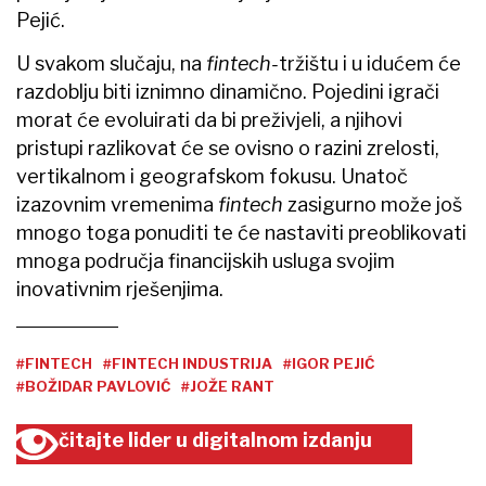
Pejić.
U svakom slučaju, na
fintech-
tržištu i u idućem će
razdoblju biti iznimno dinamično. Pojedini igrači
morat će evoluirati da bi preživjeli, a njihovi
pristupi razlikovat će se ovisno o razini zrelosti,
vertikalnom i geografskom fokusu. Unatoč
izazovnim vremenima
fintech
zasigurno može još
mnogo toga ponuditi te će nastaviti preoblikovati
mnoga područja financijskih usluga svojim
inovativnim rješenjima.
#FINTECH
#FINTECH INDUSTRIJA
#IGOR PEJIĆ
#BOŽIDAR PAVLOVIĆ
#JOŽE RANT
čitajte lider u digitalnom izdanju