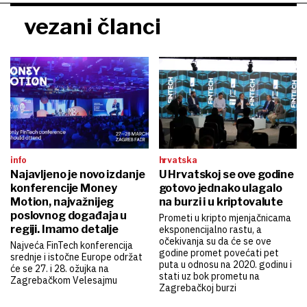
vezani članci
info
hrvatska
Najavljeno je novo izdanje
U Hrvatskoj se ove godine
konferencije Money
gotovo jednako ulagalo
Motion, najvažnijeg
na burzi i u kriptovalute
poslovnog događaja u
Prometi u kripto mjenjačnicama
regiji. Imamo detalje
eksponencijalno rastu, a
očekivanja su da će se ove
Najveća FinTech konferencija
godine promet povećati pet
srednje i istočne Europe održat
puta u odnosu na 2020. godinu i
će se 27. i 28. ožujka na
stati uz bok prometu na
Zagrebačkom Velesajmu
Zagrebačkoj burzi