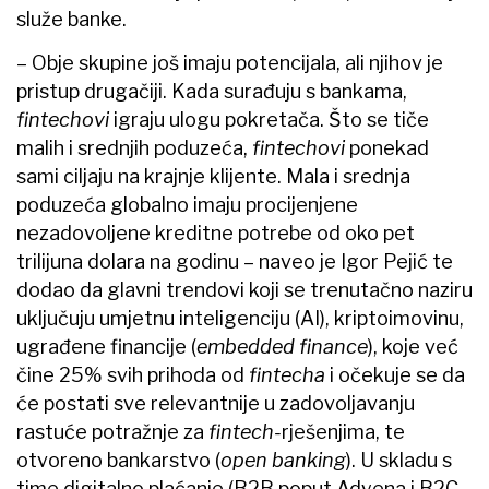
služe banke.
– Obje skupine još imaju potencijala, ali njihov je
pristup drugačiji. Kada surađuju s bankama,
fintechovi
igraju ulogu pokretača. Što se tiče
malih i srednjih poduzeća,
fintechovi
ponekad
sami ciljaju na krajnje klijente. Mala i srednja
poduzeća globalno imaju procijenjene
nezadovoljene kreditne potrebe od oko pet
trilijuna dolara na godinu – naveo je Igor Pejić te
dodao da glavni trendovi koji se trenutačno naziru
uključuju umjetnu inteligenciju (AI), kriptoimovinu,
ugrađene financije (
embedded finance
), koje već
čine 25% svih prihoda od
fintecha
i očekuje se da
će postati sve relevantnije u zadovoljavanju
rastuće potražnje za
fintech-
rješenjima, te
otvoreno bankarstvo (
open banking
). U skladu s
time digitalno plaćanje (B2B poput Adyena i B2C