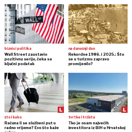
biznis i politika
na današnji dan
Wall Street zaustavio
Rekordne 1986. i 2025.: Što
pozitivnu seriju, čeka se
se u turizmu zapravo
ključni podatak
promijenilo?
što i kako
tvrtke i tržišta
Računa li se službeni put u
Tko je osam najvećih
radno vrijeme? Evo što kaže
investitora iz BiH u Hrvatskoj