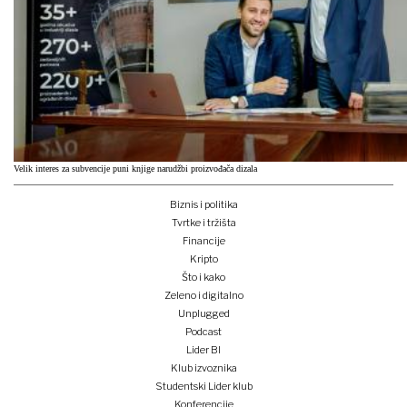
Velik interes za subvencije puni knjige narudžbi proizvođača dizala
Biznis i politika
Tvrtke i tržišta
Financije
Kripto
Što i kako
Zeleno i digitalno
Unplugged
Podcast
Lider BI
Klub izvoznika
Studentski Lider klub
Konferencije