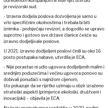
određenom kompanijom ili više njih, utvrdio
je revizorski sud.
- Izravna dodjela poslova dozvoljena je samo u
vrlo specifičnim okolnostima i trebala bi biti
iznimka - podsjećaju revizori, a dogodilo se upravo
suprotno i gotovo sve države članice češće su
izravno dodjeljivale poslove.
U 2021. izravno dodijeljeni poslovi činili su oko 16
posto postupaka nabave, utvrdila je ECA.
- Nije porastao ni udio ugovora dodijeljenih malim i
srednjim poduzećima i većinu ugovora ponovo su
dobivali ponuđači s najnižom cijenom,
što pokazuje da se rijetko uzimaju u obzir izraženo
strateški aspekti (primjerice ekološki, društveni i
inovacijski) - objavila je ECA.
Na kraju promatranog razdoblja, u 2020. godini,