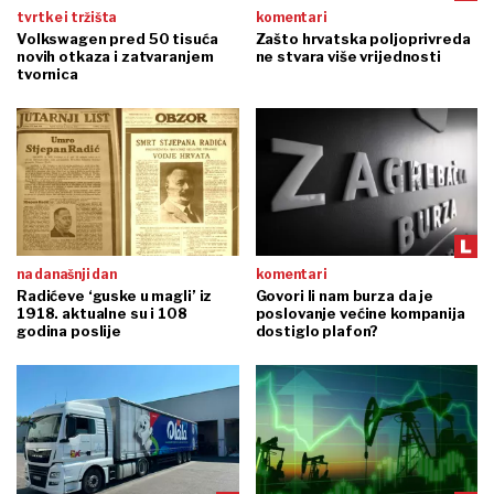
tvrtke i tržišta
komentari
Volkswagen pred 50 tisuća
Zašto hrvatska poljoprivreda
novih otkaza i zatvaranjem
ne stvara više vrijednosti
tvornica
na današnji dan
komentari
Radićeve ‘guske u magli’ iz
Govori li nam burza da je
1918. aktualne su i 108
poslovanje većine kompanija
godina poslije
dostiglo plafon?