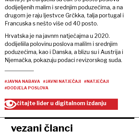
dodijeljenih malim i srednjim poduzećima, a na
drugom je raju ljestvce Grčkka, talja portugal i
Francuska s nešto više od 40 posto.
Hrvatska je na javnm natječajma u 2020.
dodijeliila polovinu poslova maliIm i srednjim
poduzećima, kao i Danska, a blizu su i Austrija i
Njemačka, pokazuju podaci revizorskog suda.
#JAVNA NABAVA
#JAVNI NATJEČAJI
#NATJEČAJI
#DODJELA POSLOVA
čitajte lider u digitalnom izdanju
vezani članci