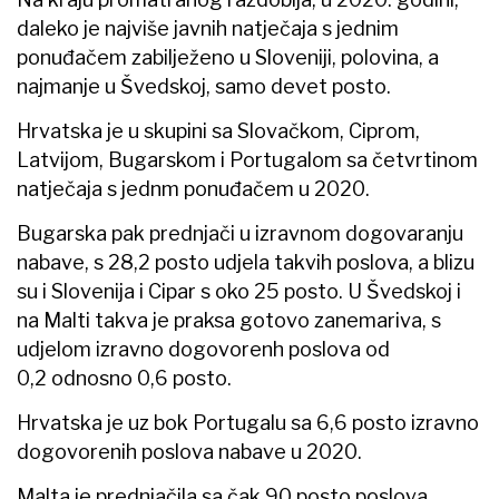
daleko je najviše javnih natječaja s jednim
ponuđačem zabilježeno u Sloveniji, polovina, a
najmanje u Švedskoj, samo devet posto.
Hrvatska je u skupini sa Slovačkom, Ciprom,
Latvijom, Bugarskom i Portugalom sa četvrtinom
natječaja s jednm ponuđačem u 2020.
Bugarska pak prednjači u izravnom dogovaranju
nabave, s 28,2 posto udjela takvih poslova, a blizu
su i Slovenija i Cipar s oko 25 posto. U Švedskoj i
na Malti takva je praksa gotovo zanemariva, s
udjelom izravno dogovorenh poslova od
0,2 odnosno 0,6 posto.
Hrvatska je uz bok Portugalu sa 6,6 posto izravno
dogovorenih poslova nabave u 2020.
Malta je prednjačila sa čak 90 posto poslova