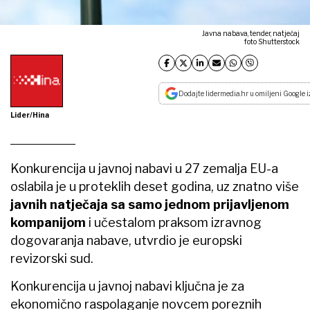
Javna nabava, tender, natječaj
foto Shutterstock
Dodajte lidermedia.hr u omiljeni Google i
Lider/Hina
Konkurencija u javnoj nabavi u 27 zemalja EU-a
oslabila je u proteklih deset godina, uz znatno više
javnih natječaja sa samo jednom prijavljenom
kompanijom
i učestalom praksom izravnog
dogovaranja nabave, utvrdio je europski
revizorski sud.
Konkurencija u javnoj nabavi ključna je za
ekonomično raspolaganje novcem poreznih