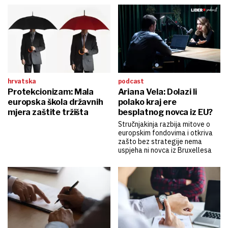
hrvatska
podcast
Protekcionizam: Mala
Ariana Vela: Dolazi li
europska škola državnih
polako kraj ere
mjera zaštite tržišta
besplatnog novca iz EU?
Stručnjakinja razbija mitove o
europskim fondovima i otkriva
zašto bez strategije nema
uspjeha ni novca iz Bruxellesa