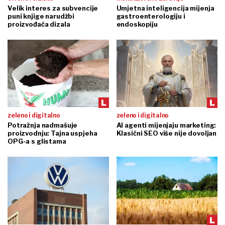
Velik interes za subvencije
Umjetna inteligencija mijenja
puni knjige narudžbi
gastroenterologiju i
proizvođača dizala
endoskopiju
zeleno i digitalno
zeleno i digitalno
Potražnja nadmašuje
AI agenti mijenjaju marketing:
proizvodnju: Tajna uspjeha
Klasični SEO više nije dovoljan
OPG-a s glistama