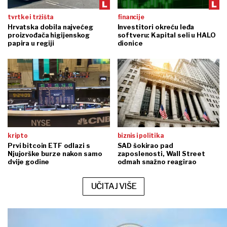
tvrtke i tržišta
financije
Hrvatska dobila najvećeg
Investitori okreću leđa
proizvođača higijenskog
softveru: Kapital seli u HALO
papira u regiji
dionice
kripto
biznis i politika
Prvi bitcoin ETF odlazi s
SAD šokirao pad
Njujorške burze nakon samo
zaposlenosti, Wall Street
dvije godine
odmah snažno reagirao
UČITAJ VIŠE