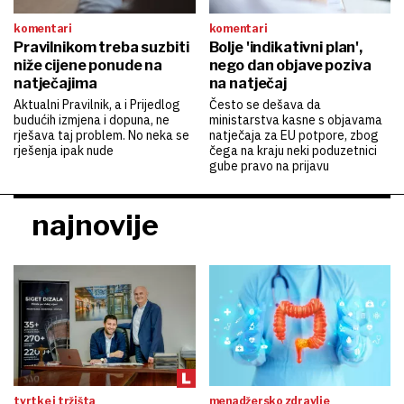
komentari
komentari
Pravilnikom treba suzbiti
Bolje 'indikativni plan',
niže cijene ponude na
nego dan objave poziva
natječajima
na natječaj
Aktualni Pravilnik, a i Prijedlog
Često se dešava da
budućih izmjena i dopuna, ne
ministarstva kasne s objavama
rješava taj problem. No neka se
natječaja za EU potpore, zbog
rješenja ipak nude
čega na kraju neki poduzetnici
gube pravo na prijavu
najnovije
tvrtke i tržišta
menadžersko zdravlje