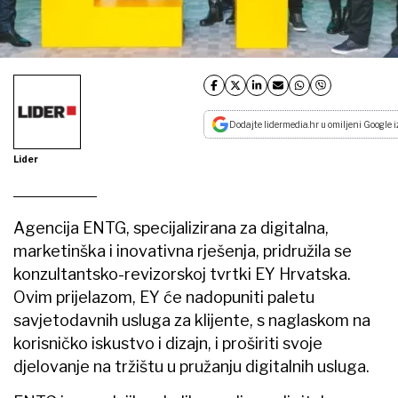
Dodajte lidermedia.hr u omiljeni Google i
Lider
Agencija ENTG, specijalizirana za digitalna,
marketinška i inovativna rješenja, pridružila se
konzultantsko-revizorskoj tvrtki EY Hrvatska.
Ovim prijelazom, EY će nadopuniti paletu
savjetodavnih usluga za klijente, s naglaskom na
korisničko iskustvo i dizajn, i proširiti svoje
djelovanje na tržištu u pružanju digitalnih usluga.