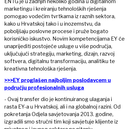
ENTG je u zadnjih nekoliko godina u digitalnom
marketingu i kreiranju tehnoloških rješenja
pomogao vodećim tvrtkama iz raznih sektora,
kako u Hrvatskoj tako i u inozemstvu, da
poboljšaju poslovne procese i pruže bogato
korisničko iskustvo. Novim kompetencijama EY će
unaprijediti postojeće usluge u više područja,
uključujući strategiju, marketing, dizajn, razvoj
softvera, digitalnu transformaciju, analitiku te
kreativna tehnološka rješenja.
>>>EY proglašen najboljim poslodavcem u
području profesionalnih usluga
- Ovaj transfer dio je kontinuiranog ulaganja i
rasta EY-a u Hrvatskoj, ali i na globalnoj razini. Od
pokretanja Odjela savjetovanja 2013. godine,
izgradili smo stručni tim koji savjetuje klijente iz