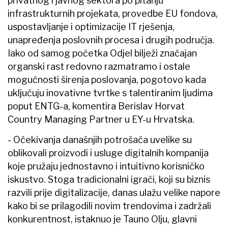
privatnog i javnog sektora po pitanju
infrastrukturnih projekata, provedbe EU fondova,
uspostavljanje i optimizacije IT rješenja,
unapređenja poslovnih procesa i drugih područja.
Iako od samog početka Odjel bilježi značajan
organski rast redovno razmatramo i ostale
mogućnosti širenja poslovanja, pogotovo kada
uključuju inovativne tvrtke s talentiranim ljudima
poput ENTG-a, komentira Berislav Horvat
Country Managing Partner u EY-u Hrvatska.
- Očekivanja današnjih potrošača uvelike su
oblikovali proizvodi i usluge digitalnih kompanija
koje pružaju jednostavno i intuitivno korisničko
iskustvo. Stoga tradicionalni igrači, koji su biznis
razvili prije digitalizacije, danas ulažu velike napore
kako bi se prilagodili novim trendovima i zadržali
konkurentnost, istaknuo je Tauno Olju, glavni