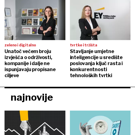
zeleno i digitalno
tvrtke i tržišta
Unatoč većem broju
Stavljanje umjetne
izvješća o održivosti,
inteligencije u središte
kompanije i dalje ne
poslovanja ključ rasta i
ispunjavaju propisane
konkurentnosti
ciljeve
tehnoloških tvrtki
najnovije