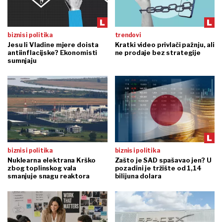
biznis i politika
trendovi
Jesu li Vladine mjere doista
Kratki video privlači pažnju, ali
antiinflacijske? Ekonomisti
ne prodaje bez strategije
sumnjaju
biznis i politika
biznis i politika
Nuklearna elektrana Krško
Zašto je SAD spašavao jen? U
zbog toplinskog vala
pozadini je tržište od 1,14
smanjuje snagu reaktora
bilijuna dolara