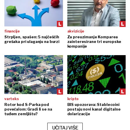
financije
akvizicije
Strpljen, spašen: 5 najčešćih
Za preuzimanje Komparea
grešaka pri ulaganju na burzi
zainteresirane tri europske
kompanije
varteks
kripto
Rotor kod S-Parka pod
BIS upozorava: Stablecoini
povećalom: Gradi li se na
postaju novi kanal digitalne
tuđem zemljištu?
dolarizacije
UČITAJ VIŠE