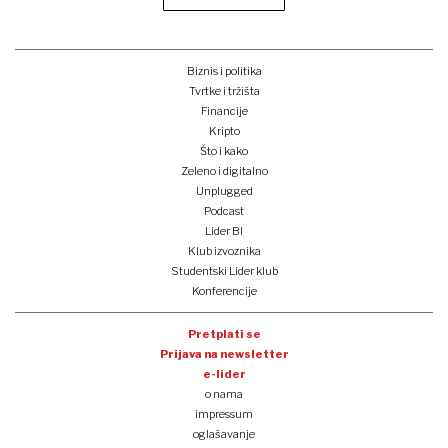
Biznis i politika
Tvrtke i tržišta
Financije
Kripto
Što i kako
Zeleno i digitalno
Unplugged
Podcast
Lider BI
Klub izvoznika
Studentski Lider klub
Konferencije
Pretplati se
Prijava na newsletter
e-lider
o nama
impressum
oglašavanje