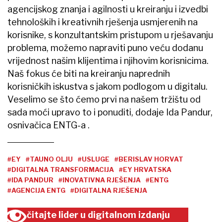
agencijskog znanja i agilnosti u kreiranju i izvedbi
tehnoloških i kreativnih rješenja usmjerenih na
korisnike, s konzultantskim pristupom u rješavanju
problema, možemo napraviti puno veću dodanu
vrijednost našim klijentima i njihovim korisnicima.
Naš fokus će biti na kreiranju naprednih
korisničkih iskustva s jakom podlogom u digitalu.
Veselimo se što ćemo prvi na našem tržištu od
sada moći upravo to i ponuditi, dodaje Ida Pandur,
osnivačica ENTG-a .
#EY
#TAUNO OLJU
#USLUGE
#BERISLAV HORVAT
#DIGITALNA TRANSFORMACIJA
#EY HRVATSKA
#IDA PANDUR
#INOVATIVNA RJEŠENJA
#ENTG
#AGENCIJA ENTG
#DIGITALNA RJEŠENJA
čitajte lider u digitalnom izdanju