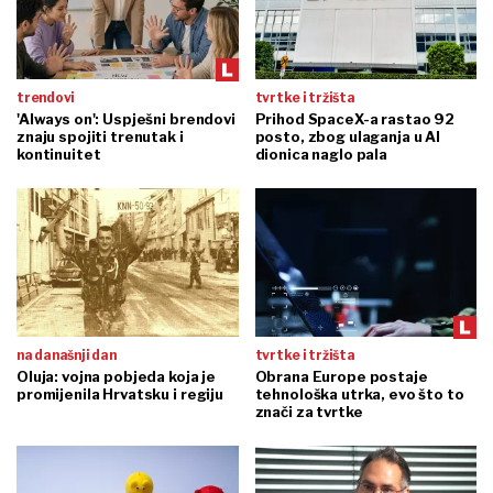
trendovi
tvrtke i tržišta
'Always on': Uspješni brendovi
Prihod SpaceX-a rastao 92
znaju spojiti trenutak i
posto, zbog ulaganja u AI
kontinuitet
dionica naglo pala
na današnji dan
tvrtke i tržišta
Oluja: vojna pobjeda koja je
Obrana Europe postaje
promijenila Hrvatsku i regiju
tehnološka utrka, evo što to
znači za tvrtke