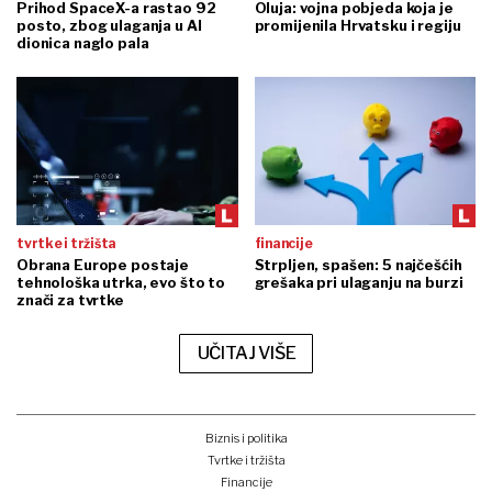
Prihod SpaceX-a rastao 92
Oluja: vojna pobjeda koja je
posto, zbog ulaganja u AI
promijenila Hrvatsku i regiju
dionica naglo pala
tvrtke i tržišta
financije
Obrana Europe postaje
Strpljen, spašen: 5 najčešćih
tehnološka utrka, evo što to
grešaka pri ulaganju na burzi
znači za tvrtke
UČITAJ VIŠE
Biznis i politika
Tvrtke i tržišta
Financije