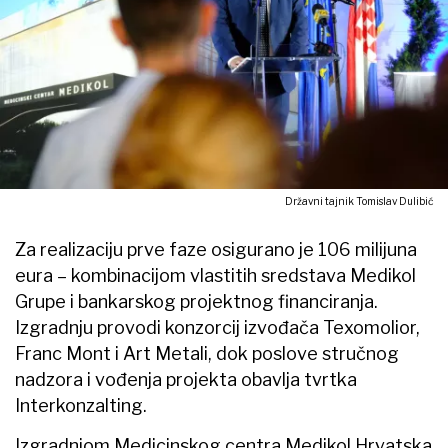
Državni tajnik Tomislav Dulibić
Za realizaciju prve faze osigurano je 106 milijuna
eura – kombinacijom vlastitih sredstava Medikol
Grupe i bankarskog projektnog financiranja.
Izgradnju provodi konzorcij izvođača Texomolior,
Franc Mont i Art Metali, dok poslove stručnog
nadzora i vođenja projekta obavlja tvrtka
Interkonzalting.
Izgradnjom Medicinskog centra Medikol Hrvatska