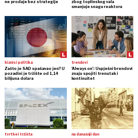
ne prodaje bez strategije
zbog toplinskog vala
smanjuje snagu reaktora
biznis i politika
trendovi
Zašto je SAD spašavao jen? U
'Always on': Uspješni brendovi
pozadini je tržište od 1,14
znaju spojiti trenutak i
bilijuna dolara
kontinuitet
tvrtke i tržišta
na današnji dan