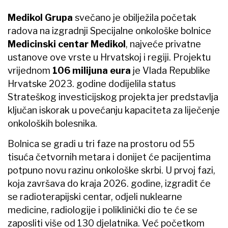
Medikol Grupa
svečano je obilježila početak
radova na izgradnji Specijalne onkološke bolnice
Medicinski centar Medikol
, najveće privatne
ustanove ove vrste u Hrvatskoj i regiji. Projektu
vrijednom
106 milijuna eura
je Vlada Republike
Hrvatske 2023. godine dodijelila status
Strateškog investicijskog projekta jer predstavlja
ključan iskorak u povećanju kapaciteta za liječenje
onkoloških bolesnika.
Bolnica se gradi u tri faze na prostoru od 55
tisuća četvornih metara i donijet će pacijentima
potpuno novu razinu onkološke skrbi. U prvoj fazi,
koja završava do kraja 2026. godine, izgradit će
se radioterapijski centar, odjeli nuklearne
medicine, radiologije i poliklinički dio te će se
zaposliti više od 130 djelatnika. Već početkom