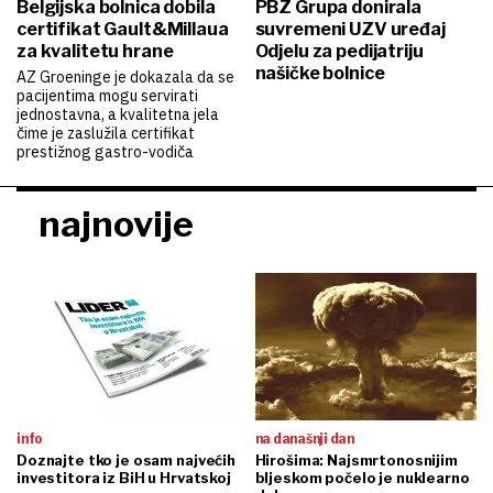
Belgijska bolnica dobila
PBZ Grupa donirala
certifikat Gault&Millaua
suvremeni UZV uređaj
za kvalitetu hrane
Odjelu za pedijatriju
našičke bolnice
AZ Groeninge je dokazala da se
pacijentima mogu servirati
jednostavna, a kvalitetna jela
čime je zaslužila certifikat
prestižnog gastro-vodiča
najnovije
info
na današnji dan
Doznajte tko je osam najvećih
Hirošima: Najsmrtonosnijim
investitora iz BiH u Hrvatskoj
bljeskom počelo je nuklearno