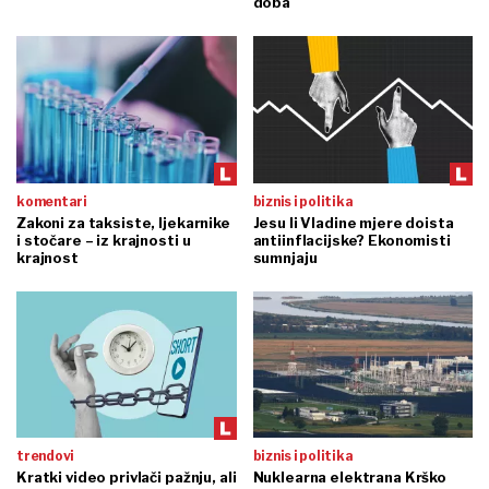
doba
komentari
biznis i politika
Zakoni za taksiste, ljekarnike
Jesu li Vladine mjere doista
i stočare – iz krajnosti u
antiinflacijske? Ekonomisti
krajnost
sumnjaju
trendovi
biznis i politika
Kratki video privlači pažnju, ali
Nuklearna elektrana Krško