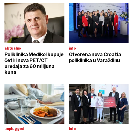
aktualno
info
Poliklinika Medikol kupuje
Otvorena nova Croatia
četiri nova PET/CT
poliklinika u Varaždinu
uređaja za 60 milijuna
kuna
unplugged
info