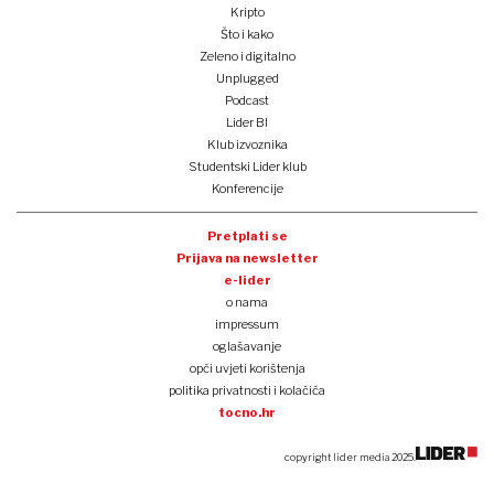
Kripto
Što i kako
Zeleno i digitalno
Unplugged
Podcast
Lider BI
Klub izvoznika
Studentski Lider klub
Konferencije
Pretplati se
Prijava na newsletter
e-lider
o nama
impressum
oglašavanje
opći uvjeti korištenja
politika privatnosti i kolačića
tocno.hr
copyright lider media 2025.