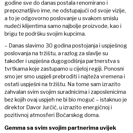
godine sve do danas postala renomirano i
prepoznatljivo ime, ne odstupajući od svoje vizije,
a to je odgovorno poslovanje u svakom smislu
nudeći klijentima samo najbolje proizvode, kao i
brigu te podršku svojim kupcima.
– Danas slavimo 30 godina postojanja i uspješnog
poslovanja na tržištu, a razlog za slavlje su
također i uspješna dugogodišnja partnerstva s
tvrtkama koje zastupamo u cijeloj regiji. Ponosni
smo jer smo uspjeli prebroditi i najteža vremena i
ostati uspješni na tržištu. Na tome sam izrazito
zahvalan svim svojim suradnicima i zaposlenicima
bez kojih ovaj uspjeh ne bi bio moguć – istaknuo je
direktor Davor Jurčić, u izrazito energičnoj i
pozitivnoj atmosferi Boćarskog doma.
Gemma sa svim svojim partnerima uvijek