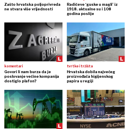
Zašto hrvatska poljoprivreda
Radićeve ‘guske u magli’ iz
ne stvara više vrijednosti
1918. aktualne su i 108
godina poslije
komentari
tvrtke i tržišta
Govori li nam burza da je
Hrvatska dobila najvećeg
poslovanje većine kompanija
proizvođača higijenskog
dostiglo plafon?
papira u regiji