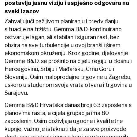
postavlja jasnu viziju i uspješno odgovara na
svaki izazov
Zahvaljujući pažljivom planiranju i predviđanju
situacije na tržištu, Gemma B&D, kontinuirano
ostvaruje lagan, ali stabilan i siguran rast, bez
obzira na sve turbulencije u ovoj branši i širem
ekonomskom okruženju. Kroz godine, djelovanje
Gemme B&D, se proširilo na cijelu regiju, u Bosnu i
Hercegovinu, Srbiju i Mađarsku, Crnu Goru i
Sloveniju. Osim maloprodajne trgovine u Zagrebu,
uskoro u studenom svoja vrata otvara i trgovina u
Sarajevu.
Gemma B&D Hrvatska danas broji 63 zaposlena s
planovima rasta, a cijela grupacija ima 80
zaposlenih. Osim doživljaja ugodne i kvalitetne
kupnje, važno je istaknuti da je za sve proizvode
dostupan centralni servis kao i mreža ugovornih