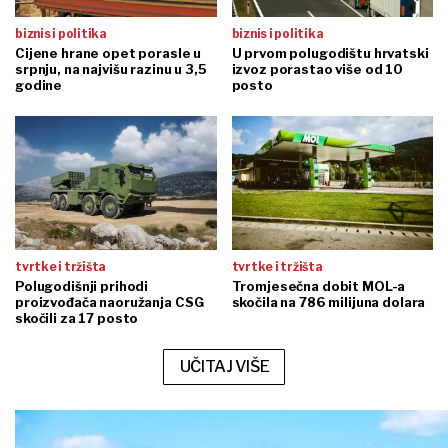
biznis i politika
biznis i politika
Cijene hrane opet porasle u
U prvom polugodištu hrvatski
srpnju, na najvišu razinu u 3,5
izvoz porastao više od 10
godine
posto
tvrtke i tržišta
tvrtke i tržišta
Polugodišnji prihodi
Tromjesečna dobit MOL-a
proizvođača naoružanja CSG
skočila na 786 milijuna dolara
skočili za 17 posto
UČITAJ VIŠE