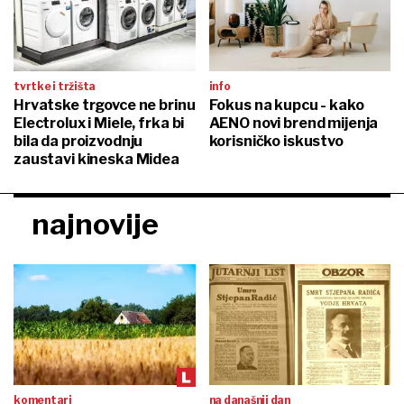
tvrtke i tržišta
info
Hrvatske trgovce ne brinu
Fokus na kupcu - kako
Electrolux i Miele, frka bi
AENO novi brend mijenja
bila da proizvodnju
korisničko iskustvo
zaustavi kineska Midea
najnovije
komentari
na današnji dan