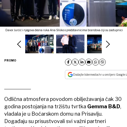
Davor Jurčić i njegova desna ruka Ana Sliško s predstavnicima brandova čiji su zastupnici
PROMO
Dodajte lidermedia.hr u omiljeni Google i
Odlična atmosfera povodom obilježavanja čak 30
godina postojanja na tržištu tvrtka
Gemma B&D
,
vladala je u Boćarskom domu na Prisavlju.
Događaju su prisustvovali svi važni partneri