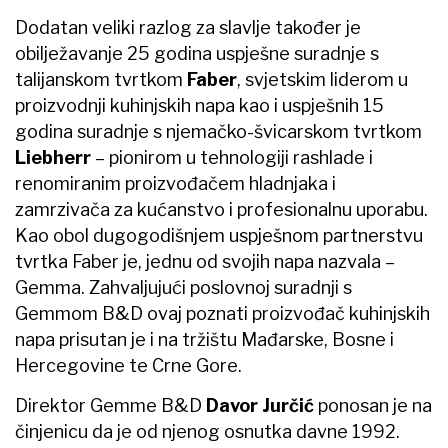
Dodatan veliki razlog za slavlje također je
obilježavanje 25 godina uspješne suradnje s
talijanskom tvrtkom
Faber
, svjetskim liderom u
proizvodnji kuhinjskih napa kao i uspješnih 15
godina suradnje s njemačko-švicarskom tvrtkom
Liebherr
– pionirom u tehnologiji rashlade i
renomiranim proizvođačem hladnjaka i
zamrzivača za kućanstvo i profesionalnu uporabu.
Kao obol dugogodišnjem uspješnom partnerstvu
tvrtka Faber je, jednu od svojih napa nazvala –
Gemma. Zahvaljujući poslovnoj suradnji s
Gemmom B&D ovaj poznati proizvođač kuhinjskih
napa prisutan je i na tržištu Mađarske, Bosne i
Hercegovine te Crne Gore.
Direktor Gemme B&D
Davor Jurčić
ponosan je na
činjenicu da je od njenog osnutka davne 1992.