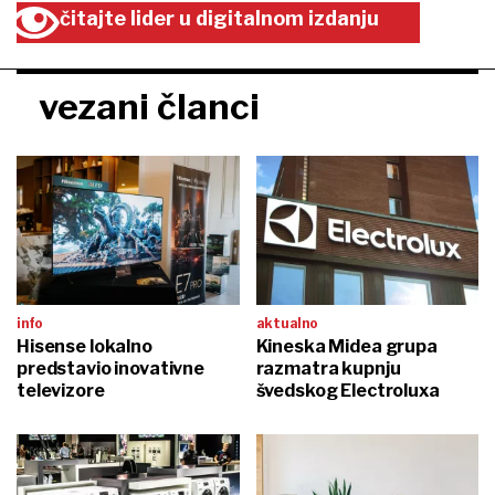
čitajte lider u digitalnom izdanju
vezani članci
info
aktualno
Hisense lokalno
Kineska Midea grupa
predstavio inovativne
razmatra kupnju
televizore
švedskog Electroluxa