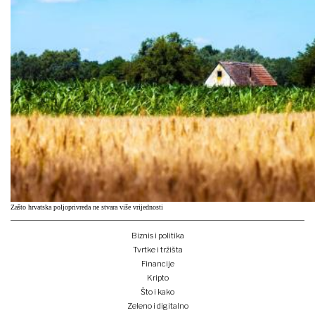
Zašto hrvatska poljoprivreda ne stvara više vrijednosti
Biznis i politika
Tvrtke i tržišta
Financije
Kripto
Što i kako
Zeleno i digitalno