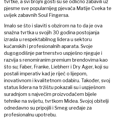
tvrtke, a svi brojni gosti su se odlično zabavili uz
pjesme sve popularnijeg pjevača Matije Cveka te
uvijek zabavnih Soul Fingersa.
Imalo se što i slaviti s obzirom na to da je ova
snažna tvrtka u svojih 30 godina postojanja
izrasla u respektabilnog lidera u sektoru
kućanskih i profesionalnih aparata. Svoje
dugogodišnje partnerstvo uspješno njeguje i
razvija s renomiranim premium brendovima kao
što su; Faber, Franke, Liebherr i Dry Ager, koji su
postali imperativ kad je riječ o lijepom,
inovativnom i kvalitetnom odabiru. Također, svoj
status lidera na tržištu pokazali su i uspješnom
suradnjom s najvećim proizvođačem bijele
tehnike na svijetu, tvrtkom Midea. Svojoj obitelji
odnedavno su pripojili i Smeg uređaje za
profesionalnu upotrebu.