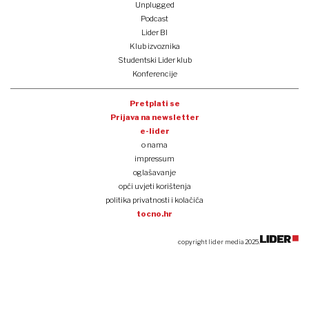
Unplugged
Podcast
Lider BI
Klub izvoznika
Studentski Lider klub
Konferencije
Pretplati se
Prijava na newsletter
e-lider
o nama
impressum
oglašavanje
opći uvjeti korištenja
politika privatnosti i kolačića
tocno.hr
copyright lider media 2025.