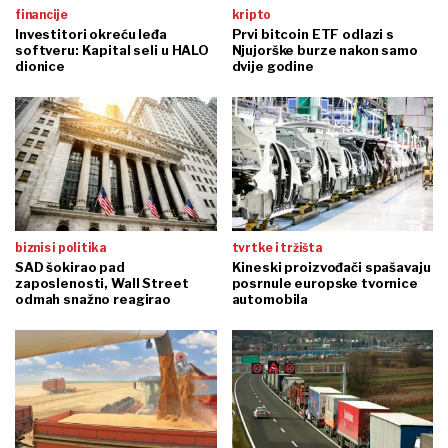
financije
kripto
Investitori okreću leđa
Prvi bitcoin ETF odlazi s
softveru: Kapital seli u HALO
Njujorške burze nakon samo
dionice
dvije godine
biznis i politika
tvrtke i tržišta
SAD šokirao pad
Kineski proizvođači spašavaju
zaposlenosti, Wall Street
posrnule europske tvornice
odmah snažno reagirao
automobila