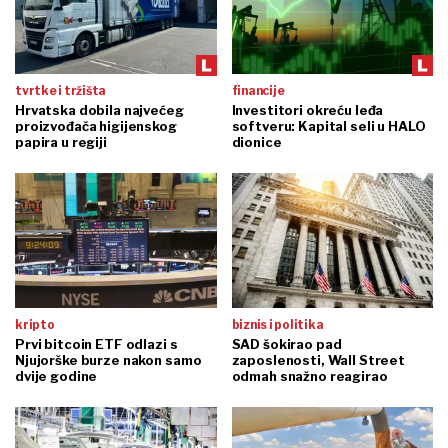
tvrtke i tržišta
financije
Hrvatska dobila najvećeg
Investitori okreću leđa
proizvođača higijenskog
softveru: Kapital seli u HALO
papira u regiji
dionice
kripto
biznis i politika
Prvi bitcoin ETF odlazi s
SAD šokirao pad
Njujorške burze nakon samo
zaposlenosti, Wall Street
dvije godine
odmah snažno reagirao