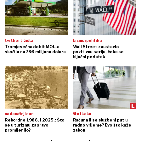
tvrtke i tržišta
biznis i politika
Tromjesečna dobit MOL-a
Wall Street zaustavio
skočila na 786 milijuna dolara
pozitivnu seriju, čeka se
ključni podatak
na današnji dan
što i kako
Rekordne 1986. i 2025.: Što
Računa li se službeni put u
se u turizmu zapravo
radno vrijeme? Evo što kaže
promijenilo?
zakon