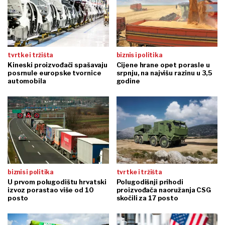
tvrtke i tržišta
biznis i politika
Kineski proizvođači spašavaju
Cijene hrane opet porasle u
posrnule europske tvornice
srpnju, na najvišu razinu u 3,5
automobila
godine
biznis i politika
tvrtke i tržišta
U prvom polugodištu hrvatski
Polugodišnji prihodi
izvoz porastao više od 10
proizvođača naoružanja CSG
posto
skočili za 17 posto