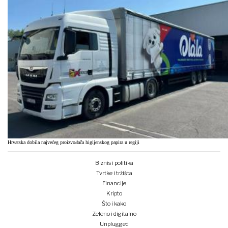
Hrvatska dobila najvećeg proizvođača higijenskog papira u regiji
Biznis i politika
Tvrtke i tržišta
Financije
Kripto
Što i kako
Zeleno i digitalno
Unplugged