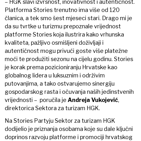
– HGK slavi izvrsnost, inovativnost i autentičnost.
Platforma Stories trenutno ima više od 120
članica, a tek smo šest mjeseci stari. Drago mi je
da su tvrtke u turizmu prepoznale vrijednost
platforme Stories koja ilustrira kako vrhunska
kvaliteta, pažljivo osmišljeni doživljaji i
autentičnost mogu privući goste više platežne
moći te produžiti sezonu na cijelu godinu. Stories
je korak prema pozicioniranju Hrvatske kao
globalnog lidera u luksuznim i održivim
putovanjima, a tako ostvarujemo sinergiju
gospodarskog rasta i očuvanja naših jedinstvenih
vrijednosti – poručila je
Andreja Vukojević
,
direktorica Sektora za turizam HGK.
Na Stories Partyju Sektor za turizam HGK
dodijelio je priznanja osobama koje su dale ključni
doprinos razvoju platforme i promociji hrvatskog