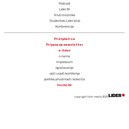
Podcast
Lider BI
Klub izvoznika
Studentski Lider klub
Konferencije
Pretplati se
Prijava na newsletter
e-lider
o nama
impressum
oglašavanje
opći uvjeti korištenja
politika privatnosti i kolačića
tocno.hr
copyright lider media 2025.