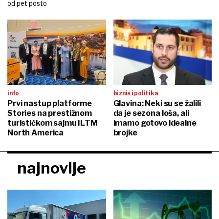
od pet posto
info
biznis i politika
Prvi nastup platforme
Glavina: Neki su se žalili
Stories na prestižnom
da je sezona loša, ali
turističkom sajmu ILTM
imamo gotovo idealne
North America
brojke
najnovije