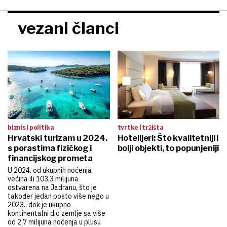
vezani članci
biznis i politika
tvrtke i tržišta
Hrvatski turizam u 2024.
Hotelijeri: Što kvalitetniji i
s porastima fizičkog i
bolji objekti, to popunjeniji
financijskog prometa
U 2024. od ukupnih noćenja
većina ili 103,3 milijuna
ostvarena na Jadranu, što je
također jedan posto više nego u
2023., dok je ukupno
kontinentalni dio zemlje sa više
od 2,7 milijuna noćenja u plusu