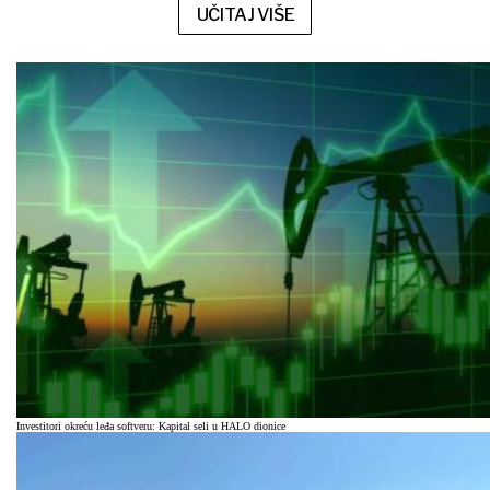
UČITAJ VIŠE
Investitori okreću leđa softveru: Kapital seli u HALO dionice