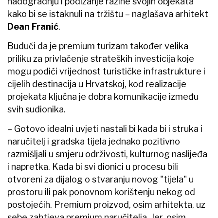
nadogradnju i podizanje razine svojih objekata
kako bi se istaknuli na tržištu – naglašava arhitekt
Dean Franić
.
Budući da je premium turizam također velika
priliku za privlačenje strateških investicija koje
mogu podići vrijednost turističke infrastrukture i
cijelih destinacija u Hrvatskoj, kod realizacije
projekata ključna je dobra komunikacije između
svih sudionika.
– Gotovo idealni uvjeti nastali bi kada bi i struka i
naručitelj i gradska tijela jednako pozitivno
razmišljali u smjeru održivosti, kulturnog naslijeđa
i napretka. Kada bi svi dionici u procesu bili
otvoreni za dijalog o stvaranju novog "tijela" u
prostoru ili pak ponovnom korištenju nekog od
postojećih. Premium proizvod, osim arhitekta, uz
sebe zahtjeva premium naručitelja. Jer, osim