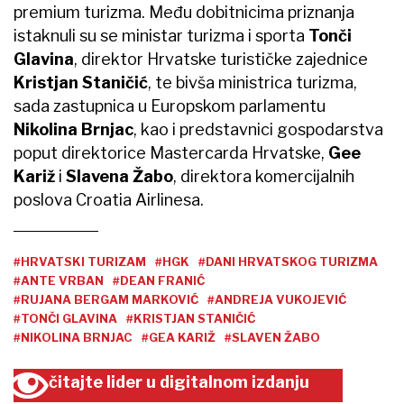
premium turizma. Među dobitnicima priznanja
istaknuli su se ministar turizma i sporta
Tonči
Glavina
, direktor Hrvatske turističke zajednice
Kristjan Staničić
, te bivša ministrica turizma,
sada zastupnica u Europskom parlamentu
Nikolina Brnjac
, kao i predstavnici gospodarstva
poput direktorice Mastercarda Hrvatske,
Gee
Kariž
i
Slavena Žabo
, direktora komercijalnih
poslova Croatia Airlinesa.
#HRVATSKI TURIZAM
#HGK
#DANI HRVATSKOG TURIZMA
#ANTE VRBAN
#DEAN FRANIĆ
#RUJANA BERGAM MARKOVIĆ
#ANDREJA VUKOJEVIĆ
#TONČI GLAVINA
#KRISTJAN STANIČIĆ
#NIKOLINA BRNJAC
#GEA KARIŽ
#SLAVEN ŽABO
čitajte lider u digitalnom izdanju