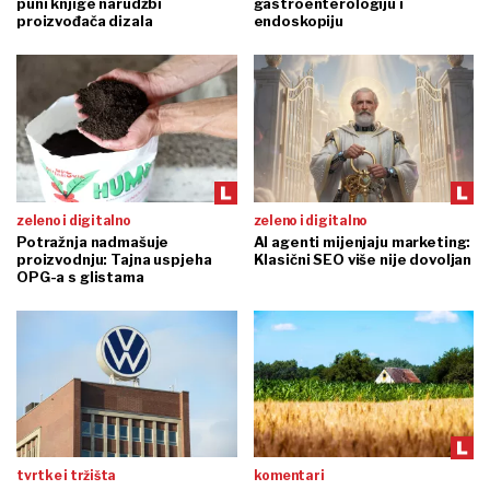
puni knjige narudžbi
gastroenterologiju i
proizvođača dizala
endoskopiju
zeleno i digitalno
zeleno i digitalno
Potražnja nadmašuje
AI agenti mijenjaju marketing:
proizvodnju: Tajna uspjeha
Klasični SEO više nije dovoljan
OPG-a s glistama
tvrtke i tržišta
komentari