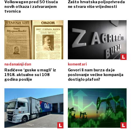
Volkswagen pred 50 tisuća
Zašto hrvatska poljoprivreda
novih otkaza i zatvaranjem
ne stvara više vrijednosti
tvornica
na današnji dan
komentari
Radićeve ‘guske u magli’ iz
Govori li nam burza da je
1918. aktualne su i 108
poslovanje većine kompanija
godina poslije
dostiglo plafon?