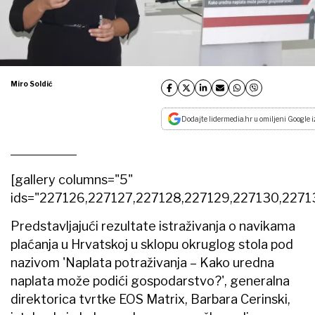
Miro Soldić
Dodajte lidermedia.hr u omiljeni Google i
[gallery columns="5"
ids="227126,227127,227128,227129,227130,2271
Predstavljajući rezultate istraživanja o navikama
plaćanja u Hrvatskoj u sklopu okruglog stola pod
nazivom 'Naplata potraživanja – Kako uredna
naplata može podići gospodarstvo?', generalna
direktorica tvrtke EOS Matrix, Barbara Cerinski,