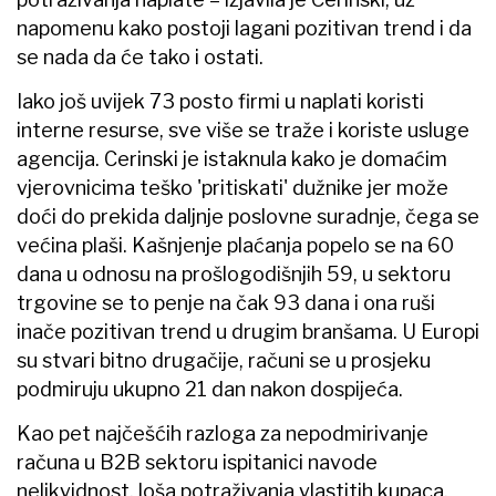
napomenu kako postoji lagani pozitivan trend i da
se nada da će tako i ostati.
Iako još uvijek 73 posto firmi u naplati koristi
interne resurse, sve više se traže i koriste usluge
agencija. Cerinski je istaknula kako je domaćim
vjerovnicima teško 'pritiskati' dužnike jer može
doći do prekida daljnje poslovne suradnje, čega se
većina plaši. Kašnjenje plaćanja popelo se na 60
dana u odnosu na prošlogodišnjih 59, u sektoru
trgovine se to penje na čak 93 dana i ona ruši
inače pozitivan trend u drugim branšama. U Europi
su stvari bitno drugačije, računi se u prosjeku
podmiruju ukupno 21 dan nakon dospijeća.
Kao pet najčešćih razloga za nepodmirivanje
računa u B2B sektoru ispitanici navode
nelikvidnost, loša potraživanja vlastitih kupaca,