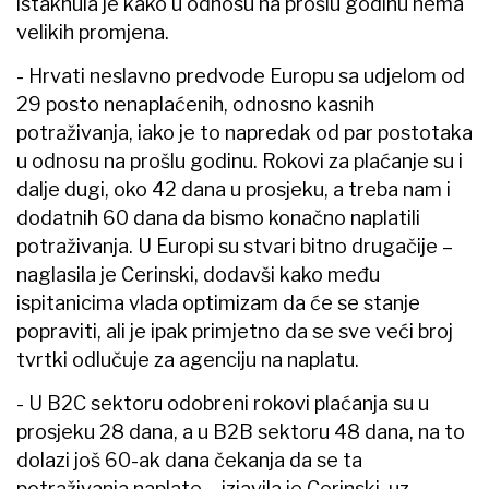
istaknula je kako u odnosu na prošlu godinu nema
velikih promjena.
- Hrvati neslavno predvode Europu sa udjelom od
29 posto nenaplaćenih, odnosno kasnih
potraživanja, iako je to napredak od par postotaka
u odnosu na prošlu godinu. Rokovi za plaćanje su i
dalje dugi, oko 42 dana u prosjeku, a treba nam i
dodatnih 60 dana da bismo konačno naplatili
potraživanja. U Europi su stvari bitno drugačije –
naglasila je Cerinski, dodavši kako među
ispitanicima vlada optimizam da će se stanje
popraviti, ali je ipak primjetno da se sve veći broj
tvrtki odlučuje za agenciju na naplatu.
- U B2C sektoru odobreni rokovi plaćanja su u
prosjeku 28 dana, a u B2B sektoru 48 dana, na to
dolazi još 60-ak dana čekanja da se ta
potraživanja naplate – izjavila je Cerinski, uz