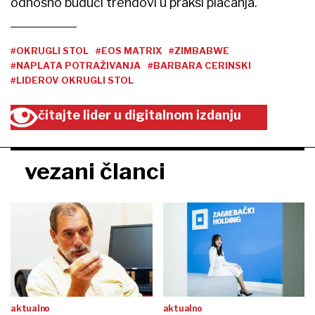
odnosno budući trendovi u praksi plaćanja.
#OKRUGLI STOL
#EOS MATRIX
#ZIMBABWE
#NAPLATA POTRAŽIVANJA
#BARBARA CERINSKI
#LIDEROV OKRUGLI STOL
čitajte lider u digitalnom izdanju
vezani članci
aktualno
aktualno