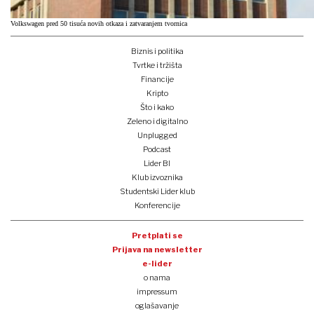
Volkswagen pred 50 tisuća novih otkaza i zatvaranjem tvornica
Biznis i politika
Tvrtke i tržišta
Financije
Kripto
Što i kako
Zeleno i digitalno
Unplugged
Podcast
Lider BI
Klub izvoznika
Studentski Lider klub
Konferencije
Pretplati se
Prijava na newsletter
e-lider
o nama
impressum
oglašavanje