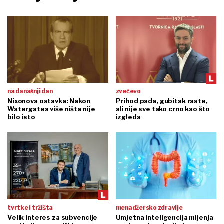
na današnji dan
zvečevo
Nixonova ostavka: Nakon
Prihod pada, gubitak raste,
Watergatea više ništa nije
ali nije sve tako crno kao što
bilo isto
izgleda
tvrtke i tržišta
menadžersko zdravlje
Velik interes za subvencije
Umjetna inteligencija mijenja