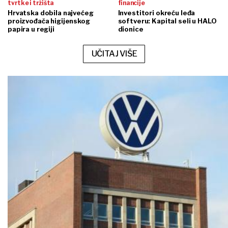
tvrtke i tržišta
financije
Hrvatska dobila najvećeg
Investitori okreću leđa
proizvođača higijenskog
softveru: Kapital seli u HALO
papira u regiji
dionice
UČITAJ VIŠE