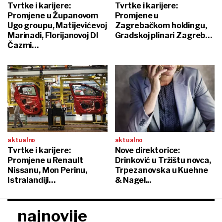
Tvrtke i karijere:
Tvrtke i karijere:
Promjene u Županovom
Promjene u
Ugo groupu, Matijevićevoj
Zagrebačkom holdingu,
Marinadi, Florijanovoj DI
Gradskoj plinari Zagreb…
Čazmi…
aktualno
aktualno
Tvrtke i karijere:
Nove direktorice:
Promjene u Renault
Drinković u Tržištu novca,
Nissanu, Mon Perinu,
Trpezanovska u Kuehne
Istralandiji…
& Nagel...
najnovije