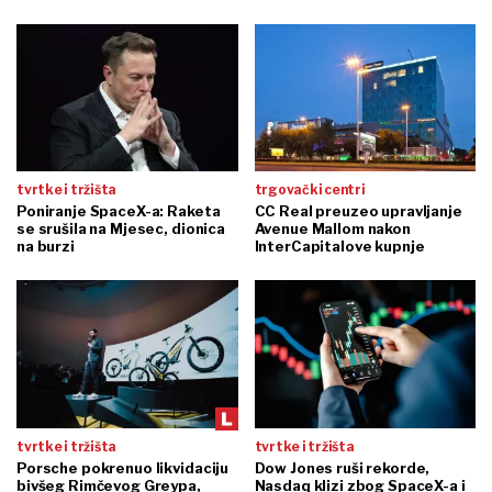
tvrtke i tržišta
trgovački centri
Poniranje SpaceX-a: Raketa
CC Real preuzeo upravljanje
se srušila na Mjesec, dionica
Avenue Mallom nakon
na burzi
InterCapitalove kupnje
tvrtke i tržišta
tvrtke i tržišta
Porsche pokrenuo likvidaciju
Dow Jones ruši rekorde,
bivšeg Rimčevog Greypa,
Nasdaq klizi zbog SpaceX-a i