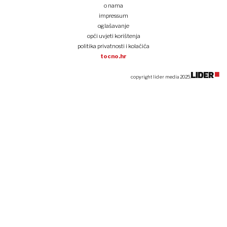
o nama
impressum
oglašavanje
opći uvjeti korištenja
politika privatnosti i kolačića
tocno.hr
copyright lider media 2025.