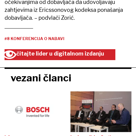
očekivanjima od dobavljača da udovoljavaju
zahtjevima iz Ericssonovog kodeksa ponašanja
dobavljača. – podvlači Zorić.
#8 KONFERENCIJA O NABAVI
čitajte lider u digitalnom izdanju
vezani članci