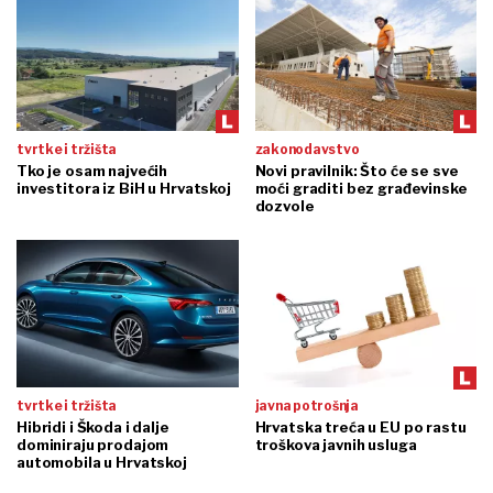
tvrtke i tržišta
zakonodavstvo
Tko je osam najvećih
Novi pravilnik: Što će se sve
investitora iz BiH u Hrvatskoj
moći graditi bez građevinske
dozvole
tvrtke i tržišta
javna potrošnja
Hibridi i Škoda i dalje
Hrvatska treća u EU po rastu
dominiraju prodajom
troškova javnih usluga
automobila u Hrvatskoj