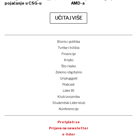
pojačanje u CSG-u
AMD-a
UČITAJ VIŠE
Biznis i politika
Tvrtke i tržišta
Financije
Kripto
Što i kako
Zeleno i digitalno
Unplugged
Podcast
Lider BI
Klub izvoznika
Studentski Lider klub
Konferencije
Pretplati se
Prijava na newsletter
e-lider