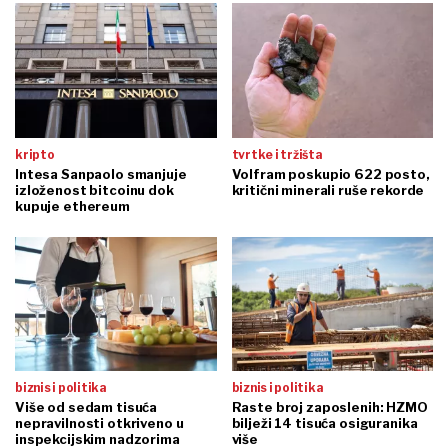
kripto
tvrtke i tržišta
Intesa Sanpaolo smanjuje
Volfram poskupio 622 posto,
izloženost bitcoinu dok
kritični minerali ruše rekorde
kupuje ethereum
biznis i politika
biznis i politika
Više od sedam tisuća
Raste broj zaposlenih: HZMO
nepravilnosti otkriveno u
bilježi 14 tisuća osiguranika
inspekcijskim nadzorima
više