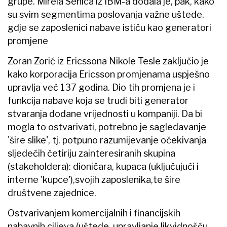
grupe. Mirela Senica iz IBM-a dodala je, pak, kako
su svim segmentima poslovanja važne uštede,
gdje se zaposlenici nabave ističu kao generatori
promjene
Zoran Zorić iz Ericssona Nikole Tesle zaključio je
kako korporacija Ericsson promjenama uspješno
upravlja već 137 godina. Dio tih promjena je i
funkcija nabave koja se trudi biti generator
stvaranja dodane vrijednosti u kompaniji. Da bi
mogla to ostvarivati, potrebno je sagledavanje
'šire slike', tj. potpuno razumijevanje očekivanja
sljedećih četiriju zainteresiranih skupina
(stakeholdera): dioničara, kupaca (uključujući i
interne 'kupce'),svojih zaposlenika,te šire
društvene zajednice.
Ostvarivanjem komercijalnih i financijskih
nabavnih ciljeva (uštede, upravljanje likvidnošću,