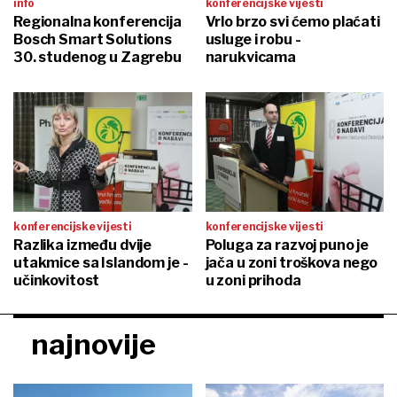
info
konferencijske vijesti
Regionalna konferencija
Vrlo brzo svi ćemo plaćati
Bosch Smart Solutions
usluge i robu -
30. studenog u Zagrebu
narukvicama
konferencijske vijesti
konferencijske vijesti
Razlika između dvije
Poluga za razvoj puno je
utakmice sa Islandom je -
jača u zoni troškova nego
učinkovitost
u zoni prihoda
najnovije