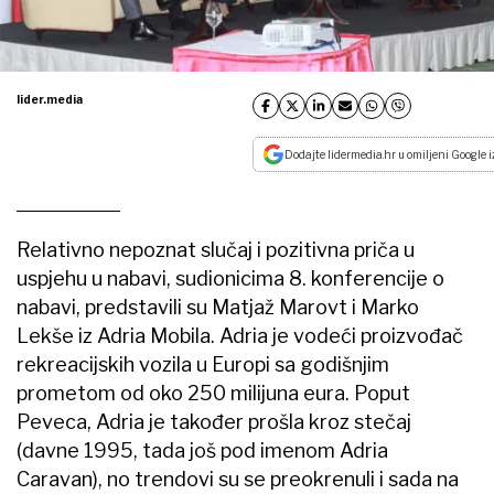
lider.media
Dodajte lidermedia.hr u omiljeni Google i
Relativno nepoznat slučaj i pozitivna priča u
uspjehu u nabavi, sudionicima 8. konferencije o
nabavi, predstavili su Matjaž Marovt i Marko
Lekše iz Adria Mobila. Adria je vodeći proizvođač
rekreacijskih vozila u Europi sa godišnjim
prometom od oko 250 milijuna eura. Poput
Peveca, Adria je također prošla kroz stečaj
(davne 1995, tada još pod imenom Adria
Caravan), no trendovi su se preokrenuli i sada na