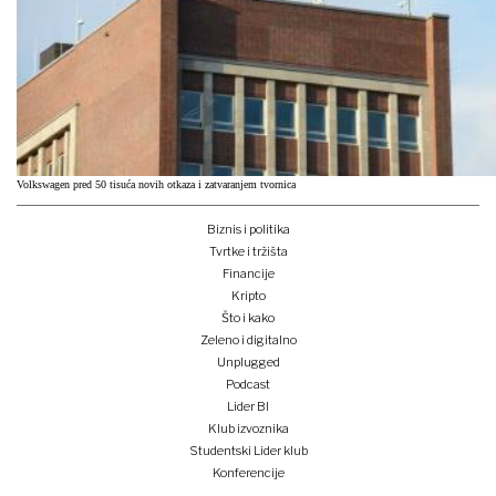
Volkswagen pred 50 tisuća novih otkaza i zatvaranjem tvornica
Biznis i politika
Tvrtke i tržišta
Financije
Kripto
Što i kako
Zeleno i digitalno
Unplugged
Podcast
Lider BI
Klub izvoznika
Studentski Lider klub
Konferencije