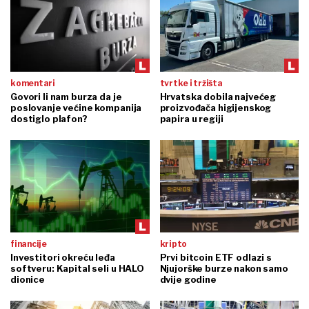
komentari
tvrtke i tržišta
Govori li nam burza da je
Hrvatska dobila najvećeg
poslovanje većine kompanija
proizvođača higijenskog
dostiglo plafon?
papira u regiji
financije
kripto
Investitori okreću leđa
Prvi bitcoin ETF odlazi s
softveru: Kapital seli u HALO
Njujorške burze nakon samo
dionice
dvije godine