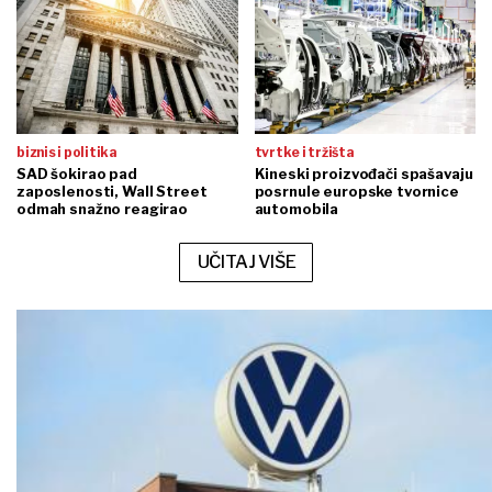
biznis i politika
tvrtke i tržišta
SAD šokirao pad
Kineski proizvođači spašavaju
zaposlenosti, Wall Street
posrnule europske tvornice
odmah snažno reagirao
automobila
UČITAJ VIŠE