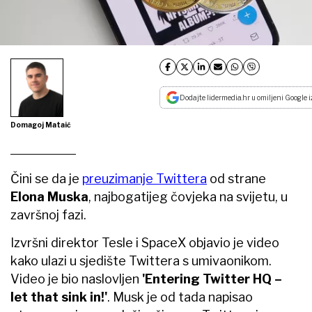
Dodajte lidermedia.hr u omiljeni Google i
Domagoj Mataić
Čini se da je
preuzimanje Twittera
od strane
Elona Muska
, najbogatijeg čovjeka na svijetu, u
završnoj fazi.
Izvršni direktor Tesle i SpaceX objavio je video
kako ulazi u sjedište Twittera s umivaonikom.
Video je bio naslovljen
'Entering Twitter HQ –
let that sink in!'
. Musk je od tada napisao