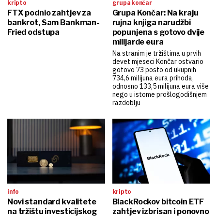
kripto
grupa končar
FTX podnio zahtjev za
Grupa Končar: Na kraju
bankrot, Sam Bankman-
rujna knjiga narudžbi
Fried odstupa
popunjena s gotovo dvije
milijarde eura
Na stranim je tržištima u prvih
devet mjeseci Končar ostvario
gotovo 73 posto od ukupnih
734,6 milijuna eura prihoda,
odnosno 133,5 milijuna eura više
nego u istome prošlogodišnjem
razdoblju
info
kripto
Novi standard kvalitete
BlackRockov bitcoin ETF
na tržištu investicijskog
zahtjev izbrisan i ponovno