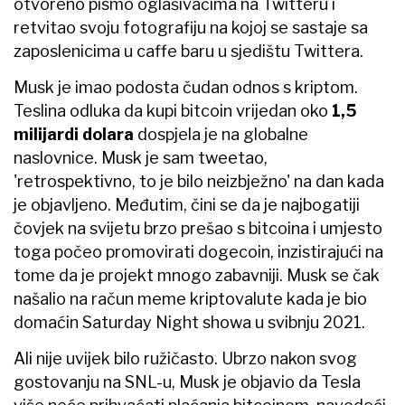
otvoreno pismo oglašivačima na Twitteru i
retvitao svoju fotografiju na kojoj se sastaje sa
zaposlenicima u caffe baru u sjedištu Twittera.
Musk je imao podosta čudan odnos s kriptom.
Teslina odluka da kupi bitcoin vrijedan oko
1,5
milijardi dolara
dospjela je na globalne
naslovnice. Musk je sam tweetao,
'retrospektivno, to je bilo neizbježno' na dan kada
je objavljeno. Međutim, čini se da je najbogatiji
čovjek na svijetu brzo prešao s bitcoina i umjesto
toga počeo promovirati dogecoin, inzistirajući na
tome da je projekt mnogo zabavniji. Musk se čak
našalio na račun meme kriptovalute kada je bio
domaćin Saturday Night showa u svibnju 2021.
Ali nije uvijek bilo ružičasto. Ubrzo nakon svog
gostovanju na SNL-u, Musk je objavio da Tesla