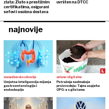
zlata: Zlato s prestižnim
uvršten na DTCC
certifikatima, osigurani
sefovi i osobna dostava
najnovije
menadžersko zdravlje
zeleno i digitalno
Umjetna inteligencija mijenja
Potražnja nadmašuje
gastroenterologiju i
proizvodnju: Tajna uspjeha
endoskopiju
OPG-a s glistama