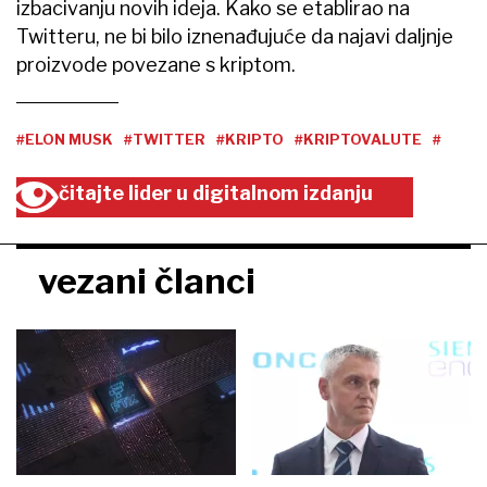
izbacivanju novih ideja. Kako se etablirao na
Twitteru, ne bi bilo iznenađujuće da najavi daljnje
proizvode povezane s kriptom.
#ELON MUSK
#TWITTER
#KRIPTO
#KRIPTOVALUTE
#
čitajte lider u digitalnom izdanju
vezani članci