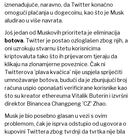
iznenađujuće, naravno, da Twitter konačno
omogući plaćanja u dogecoinu, kao što je Musk
aludirao u više navrata.
Još jedan od Muskovih prioriteta je eliminacija
botova
. Twitter je postao ozloglašen zbog njih, a
oni uzrokuju stvarnu štetu korisnicima
kriptovaluta tako što ih prijevarom tjeraju da
klikaju na zlonamjerne poveznice. Čak ni
Twitterova 'plava kvačica' nije uspjela spriječiti
umnožavanje botova, budući da je zbunjujući broj
računa uspio oponašati verificirane korisnike kao
što su kreator ethereuma Vitalik Buterin i izvršni
direktor Binancea Changpeng 'CZ' Zhao.
Musk je bio posebno glasan u vezi s ovim
problemom, čak je isprva odstupio od ugovora o
kupovini Twittera zbog tvrdnji da tvrtka nije bila