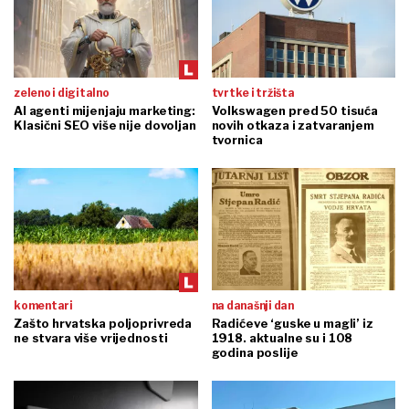
zeleno i digitalno
tvrtke i tržišta
AI agenti mijenjaju marketing:
Volkswagen pred 50 tisuća
Klasični SEO više nije dovoljan
novih otkaza i zatvaranjem
tvornica
komentari
na današnji dan
Zašto hrvatska poljoprivreda
Radićeve ‘guske u magli’ iz
ne stvara više vrijednosti
1918. aktualne su i 108
godina poslije