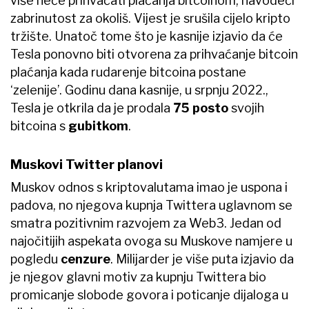
više neće prihvaćati plaćanja bitcoinom, navodeći
zabrinutost za okoliš. Vijest je srušila cijelo kripto
tržište. Unatoč tome što je kasnije izjavio da će
Tesla ponovno biti otvorena za prihvaćanje bitcoin
plaćanja kada rudarenje bitcoina postane
‘zelenije’. Godinu dana kasnije, u srpnju 2022.,
Tesla je otkrila da je prodala
75 posto
svojih
bitcoina s
gubitkom
.
Muskovi Twitter planovi
Muskov odnos s kriptovalutama imao je uspona i
padova, no njegova kupnja Twittera uglavnom se
smatra pozitivnim razvojem za Web3. Jedan od
najočitijih aspekata ovoga su Muskove namjere u
pogledu
cenzure
. Milijarder je više puta izjavio da
je njegov glavni motiv za kupnju Twittera bio
promicanje slobode govora i poticanje dijaloga u