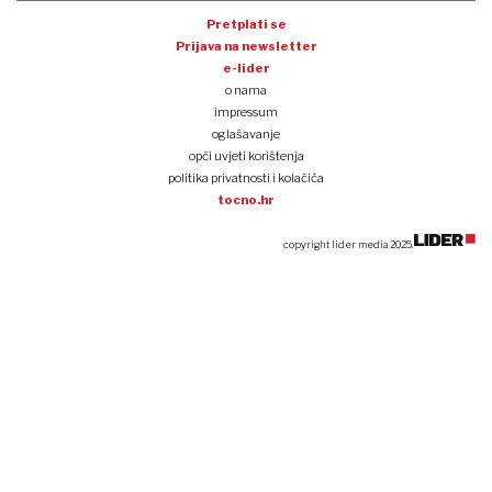
Pretplati se
Prijava na newsletter
e-lider
o nama
impressum
oglašavanje
opći uvjeti korištenja
politika privatnosti i kolačića
tocno.hr
copyright lider media 2025.