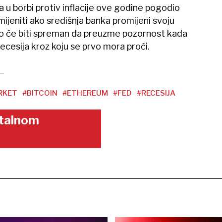
a u borbi protiv inflacije ove godine pogodio
mijeniti ako središnja banka promijeni svoju
to će biti spreman da preuzme pozornost kada
recesija kroz koju se prvo mora proći.
RKET
#BITCOIN
#ETHEREUM
#FED
#RECESIJA
gitalnom