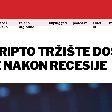
što i
zeleno i
unplugged
podcast
Lider
i
kako
digitalno
BI
RIPTO TRŽIŠTE DO
E NAKON RECESIJE