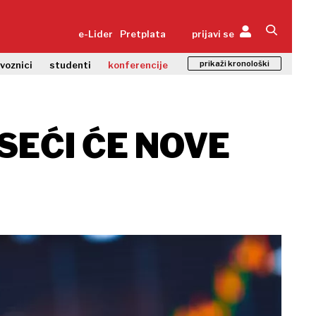
e-Lider
Pretplata
prijavi se
prikaži kronološki
zvoznici
studenti
konferencije
SEĆI ĆE NOVE