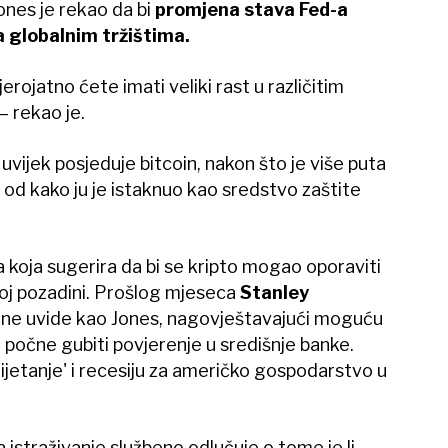
ones je rekao da bi
promjena stava Fed-a
 globalnim tržištima.
rojatno ćete imati veliki rast u različitim
– rekao je.
 uvijek posjeduje bitcoin, nakon što je više puta
 od kako ju je istaknuo kao sredstvo zaštite
 koja sugerira da bi se kripto mogao oporaviti
j pozadini. Prošlog mjeseca
Stanley
lične uvide kao Jones, nagovještavajući moguću
 počne gubiti povjerenje u središnje banke.
ijetanje' i recesiju za američko gospodarstvo u
istraživanje službeno odlučuje o tome je li