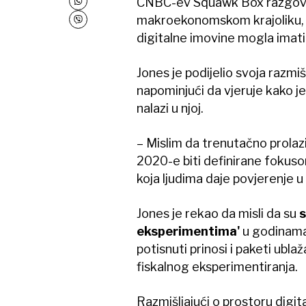
CNBC-ev Squawk Box razgovara
makroekonomskom krajoliku, r
digitalne imovine mogla imati
Jones je podijelio svoja razmi
napominjući da vjeruje kako j
nalazi u njoj.
– Mislim da trenutačno prolazi
2020-e biti definirane fokusom
koja ljudima daje povjerenje 
Jones je rekao da misli da su
s
eksperimentima'
u godinama 
potisnuti prinosi i paketi ubl
fiskalnog eksperimentiranja.
Razmišljajući o prostoru digit