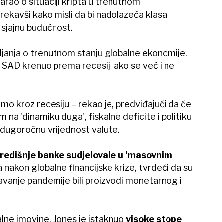
o o situaciji kripta u trenutnom
ekavši kako misli da bi nadolazeća klasa
 sjajnu budućnost.
šljanja o trenutnom stanju globalne ekonomije,
e SAD krenuo prema recesiji ako se već i ne
mo kroz recesiju – rekao je, predviđajući da će
 na 'dinamiku duga', fiskalne deficite i politiku
u dugoročnu vrijednost valute.
redišnje banke sudjelovale u 'masovnim
nakon globalne financijske krize, tvrdeći da su
ažavanje pandemije bili proizvodi monetarnog i
alne imovine, Jones je istaknuo
visoke stope