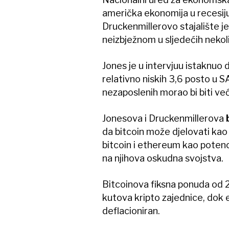
američka ekonomija u recesiju i
Druckenmillerovo stajalište je
neizbježnom u sljedećih nekol
Jones je u intervjuu istaknuo
relativno niskih 3,6 posto u SA
nezaposlenih morao bi biti već
Jonesova i Druckenmillerova
da bitcoin može djelovati kao
bitcoin i ethereum kao potenci
na njihova oskudna svojstva.
Bitcoinova fiksna ponuda od 21
kutova kripto zajednice, dok 
deflacioniran.