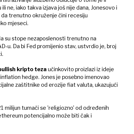
li ne, iako takva izjava još nije dana, Jonesovo i
 da trenutno okruženje čini recesiju
iko mjeseci.
 da su stope nezaposlenosti trenutno na
D-u. Da bi Fed promijenio stav, ustvrdio je, broj
i.
bullish kripto teza
učinkovito proizlazi iz ideje
 inflation hedge. Jones je posebno imenovao
jalne zaštitnike od erozije fiat valuta, ukazujući
 milijun tumači se 'religiozno' od određenih
ethereum potencijalno može biti čak i