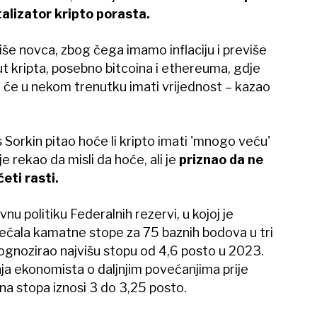
talizator kripto porasta.
e novca, zbog čega imamo inflaciju i previše
ut kripta, posebno bitcoina i ethereuma, gdje
 će u nekom trenutku imati vrijednost – kazao
orkin pitao hoće li kripto imati 'mnogo veću'
e rekao da misli da hoće, ali je
priznao da ne
eti rasti.
vnu politiku Federalnih rezervi, u kojoj je
ećala kamatne stope za 75 baznih bodova u tri
ognozirao najvišu stopu od 4,6 posto u 2023.
ja ekonomista o daljnjim povećanjima prije
a stopa iznosi 3 do 3,25 posto.