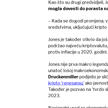
Kao što su drugi predvidjeli, J
mogla dovesti do porasta na
– Kada se dogodi promjena, vje
sredstvima, uključujući kripto 
Jones je također otkrio da još
podržao najveću kriptovalutu,
protiv inflacije u 2020. godini.
Jones nije prva makro legenda
unatoč lošoj makroekonomsko
Druckenmiller
podijelio je s
kripto 'renesansu'
ako javnost
Također je pozvao na 'tvrdo sl
2023.
Nacionalni ured za ekonomska 