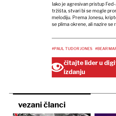
Iako je agresivan pristup Fed-
tržišta, stvari bi se mogle pro
melodiju. Prema Jonesu, krip
se plima okrene, ali nazire se 
#PAUL TUDOR JONES
#BEAR MA
čitajte lider u di
izdanju
vezani članci