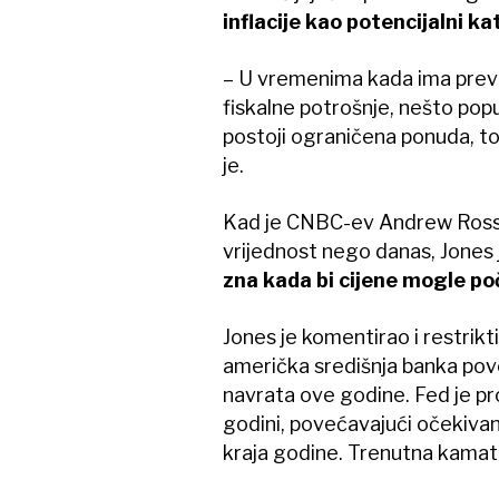
inflacije kao potencijalni ka
– U vremenima kada ima previš
fiskalne potrošnje, nešto pop
postoji ograničena ponuda, to
je.
Kad je CNBC-ev Andrew Ross S
vrijednost nego danas, Jones j
zna kada bi cijene mogle poč
Jones je komentirao i restrikti
američka središnja banka pov
navrata ove godine. Fed je pr
godini, povećavajući očekivan
kraja godine. Trenutna kamatn