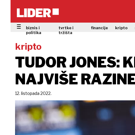
biznis i
tvrtke i
financije
kripto
politika
tržišta
kripto
TUDOR JONES: K
NAJVIŠE RAZIN
12. listopada 2022.