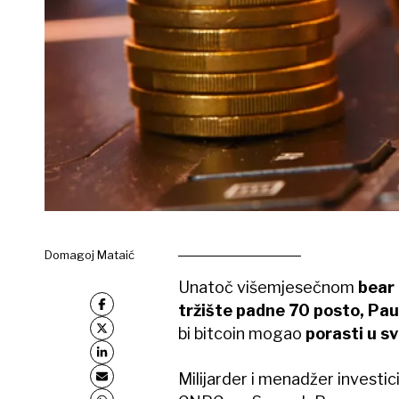
Domagoj Mataić
Unatoč višemjesečnom
bear
tržište padne 70 posto,
Pau
bi bitcoin mogao
porasti u sv
Milijarder i menadžer investic