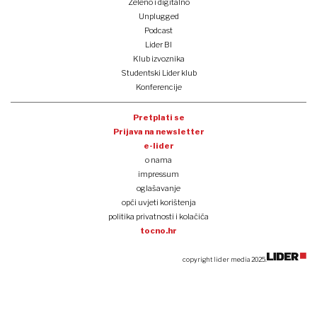
Zeleno i digitalno
Unplugged
Podcast
Lider BI
Klub izvoznika
Studentski Lider klub
Konferencije
Pretplati se
Prijava na newsletter
e-lider
o nama
impressum
oglašavanje
opći uvjeti korištenja
politika privatnosti i kolačića
tocno.hr
copyright lider media 2025.