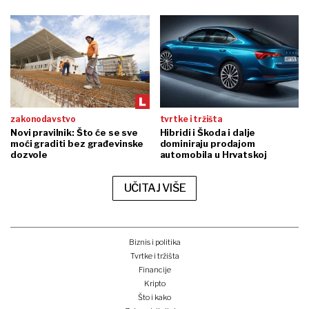
zakonodavstvo
tvrtke i tržišta
Novi pravilnik: Što će se sve
Hibridi i Škoda i dalje
moći graditi bez građevinske
dominiraju prodajom
dozvole
automobila u Hrvatskoj
UČITAJ VIŠE
Biznis i politika
Tvrtke i tržišta
Financije
Kripto
Što i kako