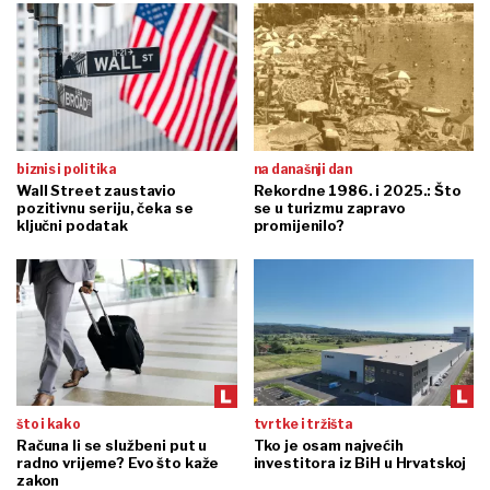
biznis i politika
na današnji dan
Wall Street zaustavio
Rekordne 1986. i 2025.: Što
pozitivnu seriju, čeka se
se u turizmu zapravo
ključni podatak
promijenilo?
što i kako
tvrtke i tržišta
Računa li se službeni put u
Tko je osam najvećih
radno vrijeme? Evo što kaže
investitora iz BiH u Hrvatskoj
zakon