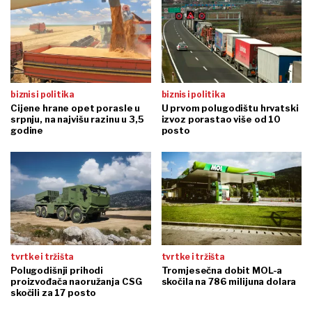
biznis i politika
biznis i politika
Cijene hrane opet porasle u
U prvom polugodištu hrvatski
srpnju, na najvišu razinu u 3,5
izvoz porastao više od 10
godine
posto
tvrtke i tržišta
tvrtke i tržišta
Polugodišnji prihodi
Tromjesečna dobit MOL-a
proizvođača naoružanja CSG
skočila na 786 milijuna dolara
skočili za 17 posto