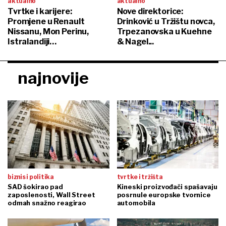
aktualno
aktualno
Tvrtke i karijere:
Nove direktorice:
Promjene u Renault
Drinković u Tržištu novca,
Nissanu, Mon Perinu,
Trpezanovska u Kuehne
Istralandiji…
& Nagel...
najnovije
biznis i politika
tvrtke i tržišta
SAD šokirao pad
Kineski proizvođači spašavaju
zaposlenosti, Wall Street
posrnule europske tvornice
odmah snažno reagirao
automobila