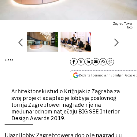
Zagreb Tower
foto
Lider
Dodajte lidermedia.hr u omiljeni Google i
Arhitektonski studio Križnjak iz Zagreba za
svoj projekt adaptacije lobbyja poslovnog
tornja Zagrebtower nagrađen je na
međunarodnom natječaju BIG SEE Interior
Design Awards 2019.
Ulazni lobby Zagrebtowera dobio je nagradu u