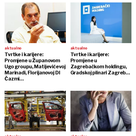
aktualno
aktualno
Tvrtke i karijere:
Tvrtke i karijere:
Promjene u Županovom
Promjene u
Ugo groupu, Matijevićevoj
Zagrebačkom holdingu,
Marinadi, Florijanovoj DI
Gradskoj plinari Zagreb…
Čazmi…