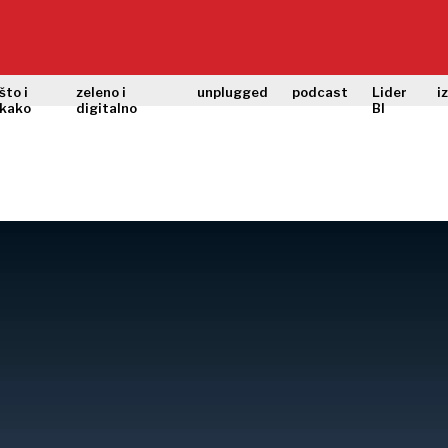
što i
zeleno i
unplugged
podcast
Lider
i
kako
digitalno
BI