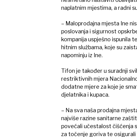
naplatnim mjestima, a radni su
– Maloprodajna mjesta Ine nis
poslovanja i sigurnost opskrbe 
kompanija uspješno ispunila te 
hitnim službama, koje su zaist
napominju iz Ine.
Tifon je također u suradnji s
restriktivnih mjera Nacionalnog
dodatne mjere za koje je smatr
djelatnika i kupaca.
– Na sva naša prodajna mjesta
najviše razine sanitarne zašti
povećali učestalost čišćenja s
za točenje goriva te osigural