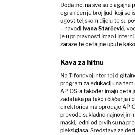
Dodatno, na sve su blagajne p
ograničen je broj ljudi koji se
ugostiteljskom dijelu te su po
– navodi
Ivana Starčević
, vo
je u pripravnosti imao i inter
zaraze te detaljne upute kako 
Kava za hitnu
Na Tifonovoj internoj digitaln
program za edukaciju na temu 
APIOS-a također imaju detaljn
zadataka pa tako i čišćenja i 
direktorica maloprodaje API
provode sukladno najnovijim 
maski, jedni od prvih su na pr
pleksiglasa. Sredstava za dez