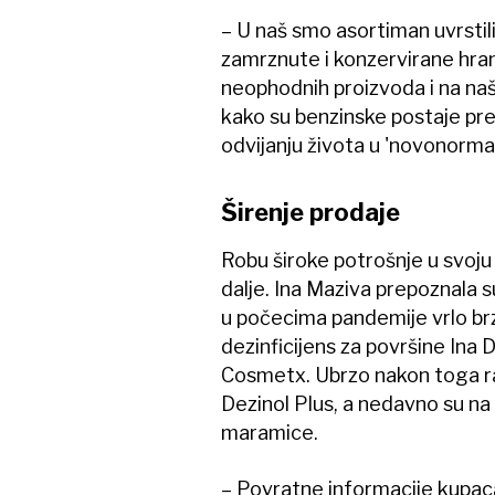
– U naš smo asortiman uvrstili
zamrznute i konzervirane hra
neophodnih proizvoda i na na
kako su benzinske postaje pr
odvijanju života u 'novonorma
Širenje prodaje
Robu široke potrošnje u svoju je
dalje. Ina Maziva prepoznala 
u počecima pandemije vrlo brzo
dezinficijens za površine Ina De
Cosmetx. Ubrzo nakon toga raz
Dezinol Plus, a nedavno su na 
maramice.
– Povratne informacije kupaca