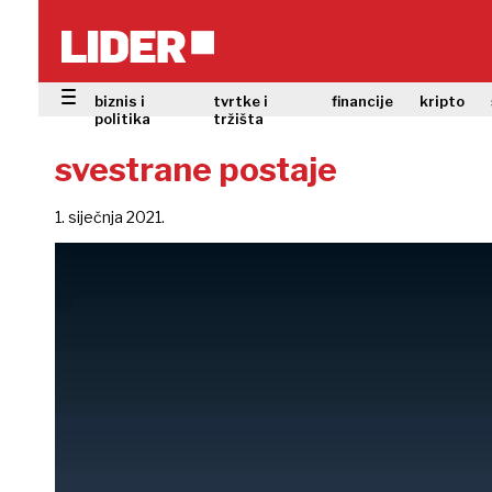
biznis i
tvrtke i
financije
kripto
politika
tržišta
svestrane postaje
1. siječnja 2021.