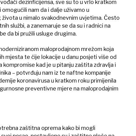
zvođači dezinficijensa, sve su to u vrlo kratkom
i omogućili nam da i dalje uživamo u
ivota u nimalo svakodnevnim uvjetima. Često
nih službi, a zanemaruje se da su i radnici na
be da bi pružili usluge drugima.
 moderniziranom maloprodajnom mrežom koja
h mjesta te čije lokacije u danu posjeti više od
a kompromise kad je u pitanju zaštita zdravlja i
adnika – potvrđuju nam iz te naftne kompanije
demije koronavirusa u kratkom roku primijenila
igurnosne preventivne mjere na maloprodajnim
.
otrebna zaštitna oprema kako bi mogli
svoj posao, postavljene su i zaštitne ploče na