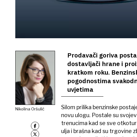
Prodavači goriva postali
dostavljači hrane i proi
kratkom roku. Benzins
pogodnostima svakodn
uvjetima
Silom prilika benzinske postaj
Nikolina Oršulić
novu ulogu. Postale su svojevr
trenucima kad se sve otkotura
ulja i brašna kad su trgovin