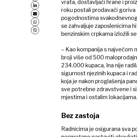
vrata, dostavljači hrane i proi
roku postali prodavači goriva 
pogodnostima svakodnevnog ž
se zahvaljuje zaposlenicima hit
benzinskim crpkama izložili se
– Kao kompanija s najvećom
broji više od 500 maloprodajni
234.000 kupaca, Ina nije radil
sigurnost njezinih kupaca i r
koja je nakon proglašenja pan
sve potrebne zdravstvene i s
mjestima i ostalim lokacijama
Bez zastoja
Radnicima je osigurana sva p
nesmetano nastaviti obavljati 