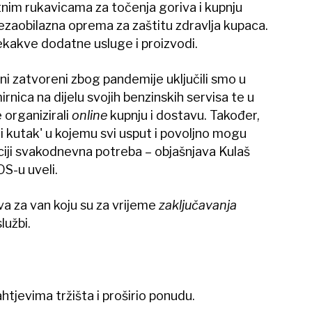
nim rukavicama za točenja goriva i kupnju
ezaobilazna oprema za zaštitu zdravlja kupaca.
jekakve dodatne usluge i proizvodi.
ni zatvoreni zbog pandemije uključili smo u
nica na dijelu svojih benzinskih servisa te u
organizirali
online
kupnju i dostavu. Također,
sti kutak' u kojemu svi usput i povoljno mogu
uaciji svakodnevna potreba – objašnjava Kulaš
S-u uveli.
ava za van koju su za vrijeme
zaključavanja
lužbi.
htjevima tržišta i proširio ponudu.