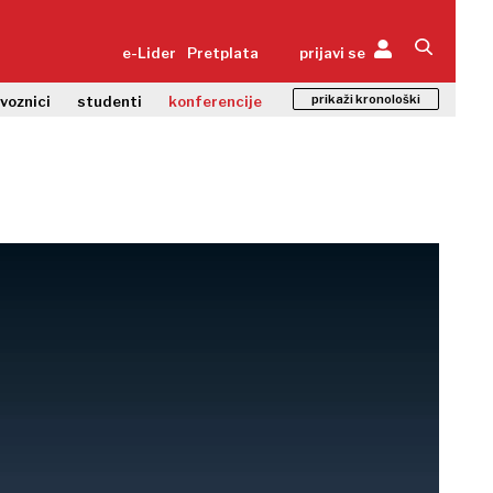
e-Lider
Pretplata
prijavi se
prikaži kronološki
zvoznici
studenti
konferencije