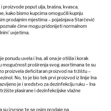
 i proizvode poput ulja, brašna, kvasca,
ne, kako bismo kupcima omogućili kupnju
šim prodajnim mjestima – pojašnjava Starčević
epoznale čime mogu pridonijeti normalnom
lnim' uvjetima.
 ponudu uvela i Ina, ali ona je otišla i korak
su mogućnost proširenja svog asortimana te su
 proizvela deficitaran proizvod na tržištu –​
zinol. No, to je bio tek prvi proizvod iz linije Ina
vijeno je i sredstvo za dezinfekciju ruku – Ina
tržište plasirane i dezinfekcijske vlažne
 su izvrsne te se osim prodaje na