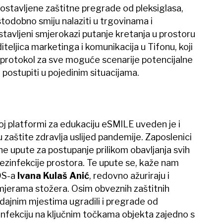
ostavljene zaštitne pregrade od pleksiglasa,
 istodobno smiju nalaziti u trgovinama i
stavljeni smjerokazi putanje kretanja u prostoru
diteljica marketinga i komunikacija u Tifonu, koji
ni protokol za sve moguće scenarije potencijalne
postupiti u pojedinim situacijama.
oj platformi za edukaciju eSMILE uveden je i
zaštite zdravlja uslijed pandemije. Zaposlenici
e upute za postupanje prilikom obavljanja svih
dezinfekcije prostora. Te upute se, kaže nam
OS-a
Ivana Kulaš Anić
, redovno ažuriraju i
mjerama stožera. Osim obveznih zaštitnih
odajnim mjestima ugradili i pregrade od
infekciju na ključnim točkama objekta zajedno s