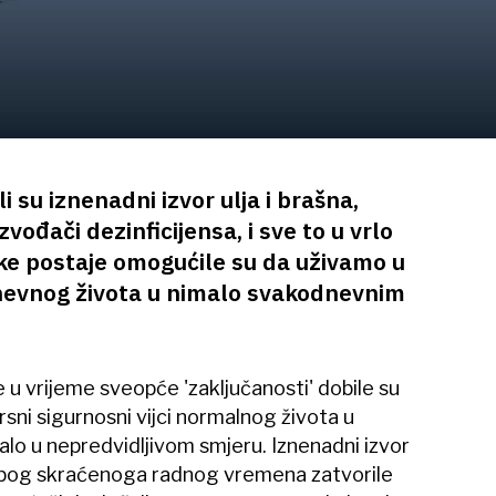
 su iznenadni izvor ulja i brašna,
zvođači dezinficijensa, i sve to u vrlo
ke postaje omogućile su da uživamo u
evnog života u nimalo svakodnevnim
e u vrijeme sveopće 'zaključanosti' dobile su
sni sigurnosni vijci normalnog života u
lo u nepredvidljivom smjeru. Iznenadni izvor
e zbog skraćenoga radnog vremena zatvorile