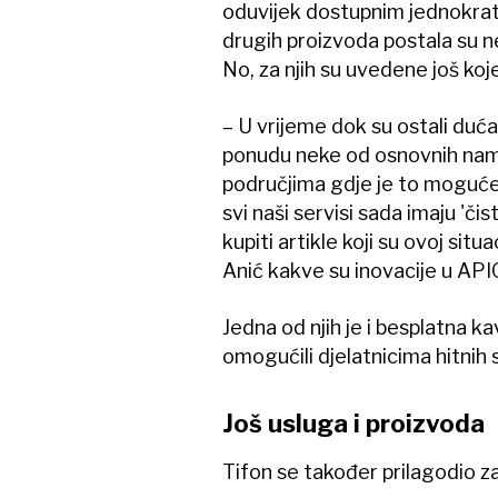
oduvijek dostupnim jednokrat
drugih proizvoda postala su n
No, za njih su uvedene još ko
– U vrijeme dok su ostali duća
ponudu neke od osnovnih namir
područjima gdje je to moguće 
svi naši servisi sada imaju 'či
kupiti artikle koji su ovoj sit
Anić kakve su inovacije u APIO
Jedna od njih je i besplatna k
omogućili djelatnicima hitnih s
Još usluga i proizvoda
Tifon se također prilagodio za