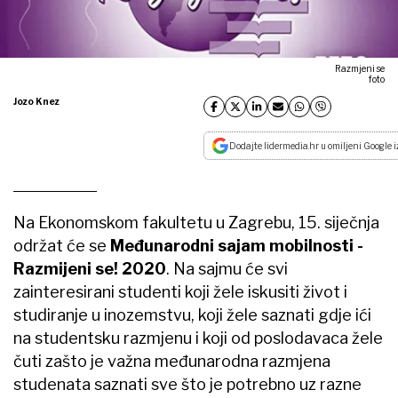
Razmjeni se
foto
Jozo Knez
Dodajte lidermedia.hr u omiljeni Google i
Na Ekonomskom fakultetu u Zagrebu, 15. siječnja
održat će se
Međunarodni sajam mobilnosti -
Razmijeni se! 2020
. Na sajmu će svi
zainteresirani studenti koji žele iskusiti život i
studiranje u inozemstvu, koji žele saznati gdje ići
na studentsku razmjenu i koji od poslodavaca žele
čuti zašto je važna međunarodna razmjena
studenata saznati sve što je potrebno uz razne