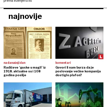
prema inženjerstvu
najnovije
na današnji dan
komentari
Radićeve ‘guske u magli’ iz
Govori li nam burza da je
1918. aktualne su i 108
poslovanje većine kompanija
godina poslije
dostiglo plafon?