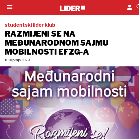
studentski lider klub
RAZMIJENI SE NA
MEĐUNARODNOM SAJMU
MOBILNOSTI EFZG-A
10. siječnja 2020.