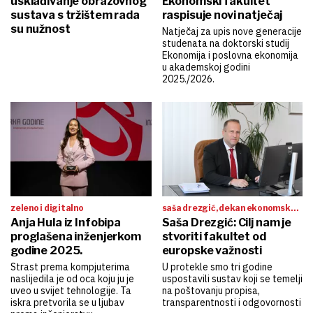
usklađivanje obrazovnog
Ekonomski fakultet
sustava s tržištem rada
raspisuje novi natječaj
su nužnost
Natječaj za upis nove generacije
studenata na doktorski studij
Ekonomija i poslovna ekonomija
u akademskoj godini
2025./2026.
zeleno i digitalno
saša drezgić, dekan ekonomskog
Anja Hula iz Infobipa
fakulteta u rijeci:
Saša Drezgić: Cilj nam je
proglašena inženjerkom
stvoriti fakultet od
godine 2025.
europske važnosti
Strast prema kompjuterima
U protekle smo tri godine
naslijedila je od oca koju ju je
uspostavili sustav koji se temelji
uveo u svijet tehnologije. Ta
na poštovanju propisa,
iskra pretvorila se u ljubav
transparentnosti i odgovornosti