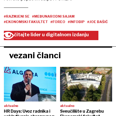
#RAZMJENI SE
#MEĐUNARODNI SAJAM
#EKONOMSKI FAKULTET
#FOREO
#INFOBIP
#JOE BAŠIĆ
čitajte lider u digitalnom izdanju
vezani članci
aktualno
aktualno
HR Days: Uvoz radnika i
Sveučilište u Zagrebu