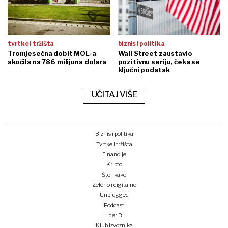
tvrtke i tržišta
biznis i politika
Tromjesečna dobit MOL-a
Wall Street zaustavio
skočila na 786 milijuna dolara
pozitivnu seriju, čeka se
ključni podatak
UČITAJ VIŠE
Biznis i politika
Tvrtke i tržišta
Financije
Kripto
Što i kako
Zeleno i digitalno
Unplugged
Podcast
Lider BI
Klub izvoznika