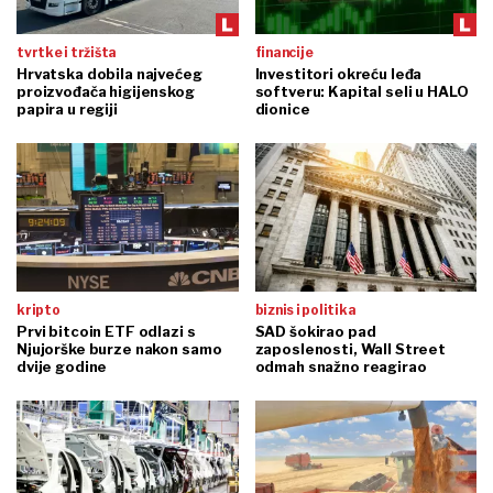
tvrtke i tržišta
financije
Hrvatska dobila najvećeg
Investitori okreću leđa
proizvođača higijenskog
softveru: Kapital seli u HALO
papira u regiji
dionice
kripto
biznis i politika
Prvi bitcoin ETF odlazi s
SAD šokirao pad
Njujorške burze nakon samo
zaposlenosti, Wall Street
dvije godine
odmah snažno reagirao