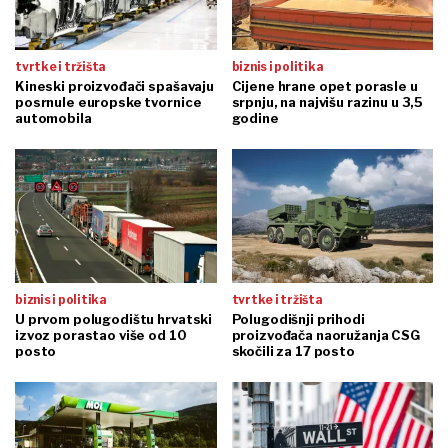
tvrtke i tržišta
biznis i politika
Kineski proizvođači spašavaju
Cijene hrane opet porasle u
posrnule europske tvornice
srpnju, na najvišu razinu u 3,5
automobila
godine
biznis i politika
tvrtke i tržišta
U prvom polugodištu hrvatski
Polugodišnji prihodi
izvoz porastao više od 10
proizvođača naoružanja CSG
posto
skočili za 17 posto