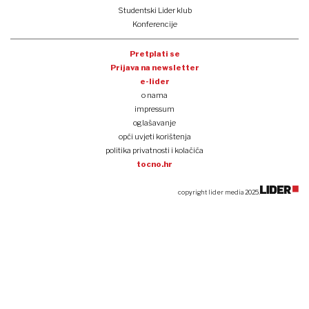
Studentski Lider klub
Konferencije
Pretplati se
Prijava na newsletter
e-lider
o nama
impressum
oglašavanje
opći uvjeti korištenja
politika privatnosti i kolačića
tocno.hr
copyright lider media 2025.