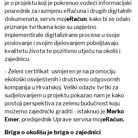
je o projektu koji je pokrenuo vodeći informacijski
posrednik za razmjenu eRačuna i drugih digitalnih
dokumenata, servis moj
eRačun
, kako bi se odalo
priznanje tvrtkama koje su uspješno
implementirale digitalizirane procese u svoje
poslovanje i svojim djelovanjem poboljšavaju
kvalitetu života te pozitivno utječu na okoliš i
zajednicu.
- Zeleni certifikat usmjeren je na promociju
ekološki osviještenih i društveno odgovornih
kompanija u Hrvatskoj. Veliki odaziv tvrtki za
sudjelovanjem u projektu pokazao nam je kako
postoji perspektiva za zelenu budućnost koju
možemo zajednički graditi - istaknuo je
Marko
Emer
, predsjednik Uprave servisa moj
eRačun.
Briga o okolišu je briga o zajednici