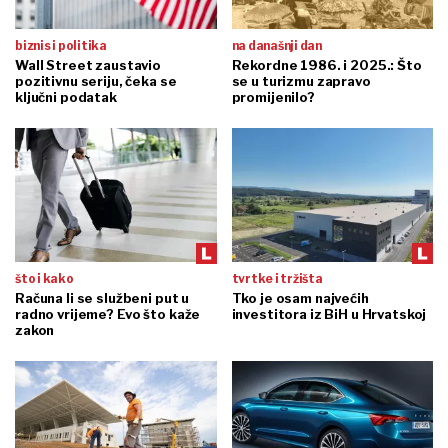
biznis i politika
na današnji dan
Wall Street zaustavio
Rekordne 1986. i 2025.: Što
pozitivnu seriju, čeka se
se u turizmu zapravo
ključni podatak
promijenilo?
što i kako
tvrtke i tržišta
Računa li se službeni put u
Tko je osam najvećih
radno vrijeme? Evo što kaže
investitora iz BiH u Hrvatskoj
zakon