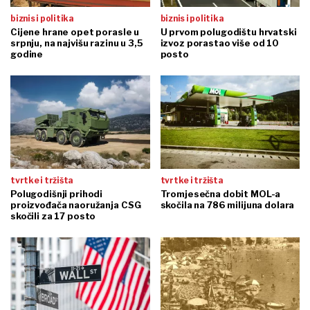
biznis i politika
biznis i politika
Cijene hrane opet porasle u
U prvom polugodištu hrvatski
srpnju, na najvišu razinu u 3,5
izvoz porastao više od 10
godine
posto
tvrtke i tržišta
tvrtke i tržišta
Polugodišnji prihodi
Tromjesečna dobit MOL-a
proizvođača naoružanja CSG
skočila na 786 milijuna dolara
skočili za 17 posto