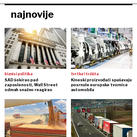
najnovije
biznis i politika
tvrtke i tržišta
SAD šokirao pad
Kineski proizvođači spašavaju
zaposlenosti, Wall Street
posrnule europske tvornice
odmah snažno reagirao
automobila