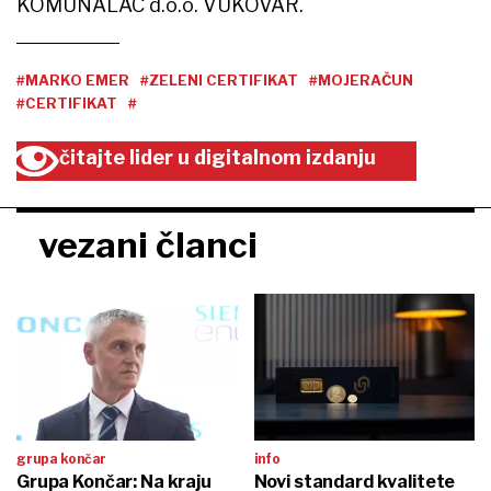
KOMUNALAC d.o.o. VUKOVAR.
#MARKO EMER
#ZELENI CERTIFIKAT
#MOJERAČUN
#CERTIFIKAT
#
čitajte lider u digitalnom izdanju
vezani članci
grupa končar
info
Grupa Končar: Na kraju
Novi standard kvalitete