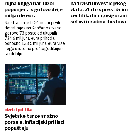
rujna knjiga narudžbi
na tržištu investicijskog
popunjena s gotovo dvije
zlata: Zlato s prestižnim
milijarde eura
certifikatima, osigurani
sefovi i osobna dostava
Na stranim je tržištima u prvih
devet mjeseci Končar ostvario
gotovo 73 posto od ukupnih
734,6 milijuna eura prihoda,
odnosno 133,5 milijuna eura više
nego u istome prošlogodišnjem
razdoblju
biznis i politika
Svjetske burze snažno
porasle, inflacijski pritisci
popuštaju