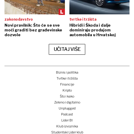
zakonodavstvo
tvrtke i tržišta
Novi pravilnik: Što će se sve
Hibridi i Škoda i dalje
moći graditi bez građevinske
dominiraju prodajom
dozvole
automobila u Hrvatskoj
UČITAJ VIŠE
Biznis i politika
Tvrtke i tržišta
Financije
Kripto
Što i kako
Zeleno i digitalno
Unplugged
Podcast
Lider BI
Klub izvoznika
Studentski Lider klub