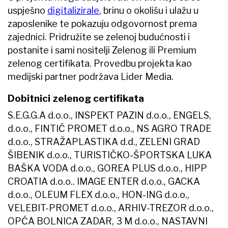
uspješno
digitalizirale
, brinu o okolišu i ulažu u
zaposlenike te pokazuju odgovornost prema
zajednici. Pridružite se zelenoj budućnosti i
postanite i sami nositelji Zelenog ili Premium
zelenog certifikata. Provedbu projekta kao
medijski partner podržava Lider Media.
Dobitnici zelenog certifikata
S.E.G.G.A d.o.o., INSPEKT PAZIN d.o.o., ENGELS,
d.o.o., FINTIĆ PROMET d.o.o., NS AGRO TRADE
d.o.o., STRAŽAPLASTIKA d.d., ZELENI GRAD
ŠIBENIK d.o.o., TURISTIČKO-ŠPORTSKA LUKA
BAŠKA VODA d.o.o., GOREA PLUS d.o.o., HIPP
CROATIA d.o.o.. IMAGE ENTER d.o.o., GACKA
d.o.o., OLEUM FLEX d.o.o., HON-ING d.o.o.,
VELEBIT-PROMET d.o.o., ARHIV-TREZOR d.o.o.,
OPĆA BOLNICA ZADAR, 3 M d.o.o., NASTAVNI