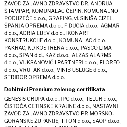
ZAVOD ZA JAVNO ZDRAVSTVO DR. ANDRIJA
ŠTAMPAR, KOMUNALAC ČEPIN, KOMUNALNO
PODUZEĆE d.o.o., GRAFING, vl. SINIŠA CIZEL,
ŠPANJA OPREMA d.o.o., FIDUCIA d.o.o., AGMAR
d.o.o., ADRIA LIJEV d.o.o., IKONART
KONSTRUKCIJE d.o.o., KOMUNALAC d.o.o.
PAKRAC, KD KOSTRENA d.o.o., PASCO LIMA
d.o.o., SPAN d.d., KAZ d.o.o., ALZAS ALARMS
d.o.o., VUKSANOVIĆ I PARTNERI d.o.o., FLOREO
d.o.o., VRUTAK d.o.o., VINIB USLUGE d.o.o.,
STRIBOR OPREMA d.o.o.
Dobitnici Premium zelenog certifikata
GENESIS GRUPA d.o.o., IPC d.o.o., TELUR d.o.o.,
ČISTOĆA CETINSKE KRAJINE d.o.o., NASTAVNI
ZAVOD ZA JAVNO ZDRAVSTVO PRIMORSKO-
GORANSKE ŽUPANIJE, TIFON d.o.o., SAOP d.o.o.,