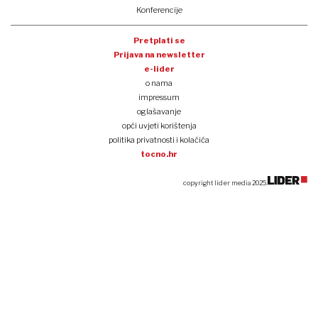
Konferencije
Pretplati se
Prijava na newsletter
e-lider
o nama
impressum
oglašavanje
opći uvjeti korištenja
politika privatnosti i kolačića
tocno.hr
copyright lider media 2025.